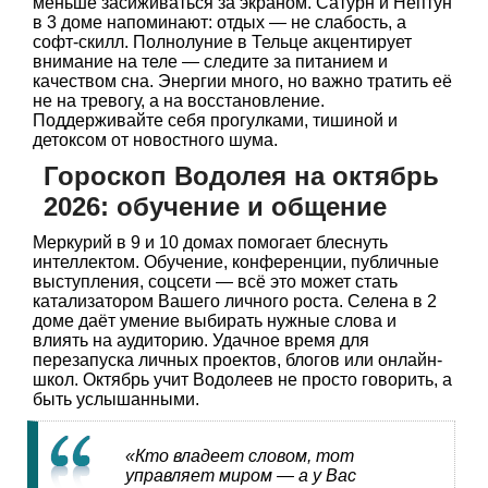
меньше засиживаться за экраном. Сатурн и Нептун
в 3 доме напоминают: отдых — не слабость, а
софт-скилл. Полнолуние в Тельце акцентирует
внимание на теле — следите за питанием и
качеством сна. Энергии много, но важно тратить её
не на тревогу, а на восстановление.
Поддерживайте себя прогулками, тишиной и
детоксом от новостного шума.
Гороскоп Водолея на октябрь
2026: обучение и общение
Меркурий в 9 и 10 домах помогает блеснуть
интеллектом. Обучение, конференции, публичные
выступления, соцсети — всё это может стать
катализатором Вашего личного роста. Селена в 2
доме даёт умение выбирать нужные слова и
влиять на аудиторию. Удачное время для
перезапуска личных проектов, блогов или онлайн-
школ. Октябрь учит Водолеев не просто говорить, а
быть услышанными.
«Кто владеет словом, тот
управляет миром — а у Вас