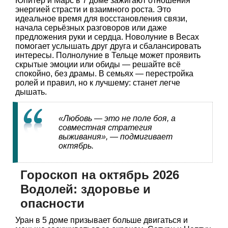
Юпитер и Марс в 7 доме зажигают отношения
энергией страсти и взаимного роста. Это
идеальное время для восстановления связи,
начала серьёзных разговоров или даже
предложения руки и сердца. Новолуние в Весах
помогает услышать друг друга и сбалансировать
интересы. Полнолуние в Тельце может проявить
скрытые эмоции или обиды — решайте всё
спокойно, без драмы. В семьях — перестройка
ролей и правил, но к лучшему: станет легче
дышать.
«Любовь — это не поле боя, а
совместная стратегия
выживания», — подмигивает
октябрь.
Гороскоп на октябрь 2026
Водолей: здоровье и
опасности
Уран в 5 доме призывает больше двигаться и