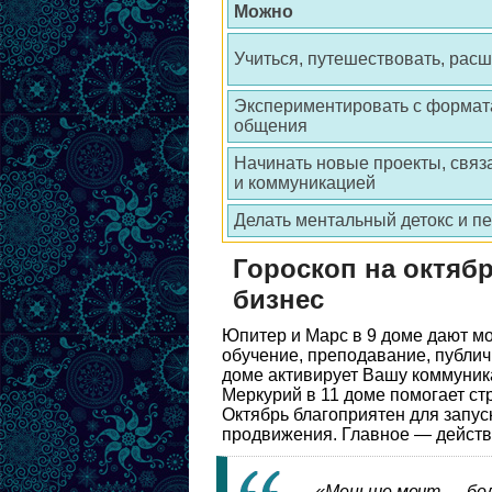
Можно
Учиться, путешествовать, расш
Экспериментировать с формат
общения
Начинать новые проекты, связ
и коммуникацией
Делать ментальный детокс и пе
Гороскоп на октябр
бизнес
Юпитер и Марс в 9 доме дают мо
обучение, преподавание, публич
доме активирует Вашу коммуник
Меркурий в 11 доме помогает ст
Октябрь благоприятен для запуск
продвижения. Главное — действо
«Меньше мечт — бол