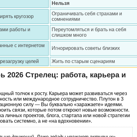
Нельзя
Ограничивать себя страхами и
ирять кругозор
сомнениями
ами работы и
Переутомляться и брать на себя
слишком много
анные с интернетом
Игнорировать советы близких
резагрузку целей
Жить по старым сценариям
ь 2026 Стрелец: работа, карьера и
щный толчок к росту. Карьера может развиваться через
ность или международное сотрудничество. Плутон в 3
ационную силу — Вы буквально «заражаете» идеями.
роить связи, которые потом откроют новые возможности.
а личных проектов, блога, стартапа или новой стратегии
вать системно, а не «на вдохновении».
ьше движений. Даже звёзды уважают активных», —