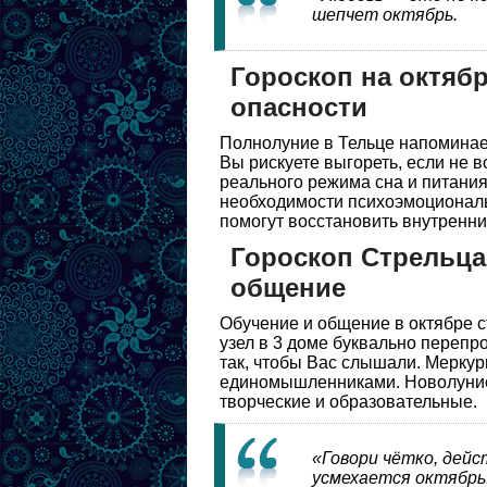
шепчет октябрь.
Гороскоп на октябр
опасности
Полнолуние в Тельце напоминает
Вы рискуете выгореть, если не 
реального режима сна и питания,
необходимости психоэмоциональн
помогут восстановить внутренни
Гороскоп Стрельца 
общение
Обучение и общение в октябре 
узел в 3 доме буквально перепр
так, чтобы Вас слышали. Меркур
единомышленниками. Новолуние
творческие и образовательные.
«Говори чётко, дей
усмехается октябрь