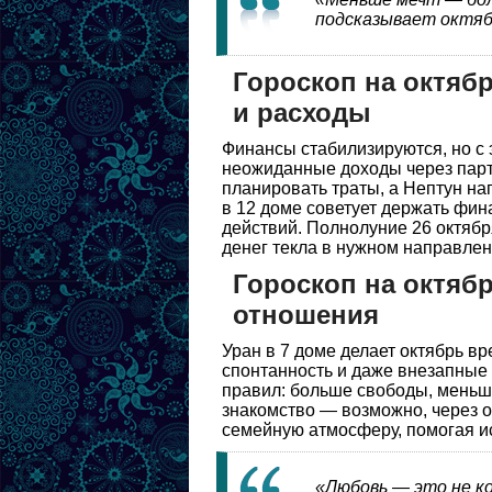
подсказывает октяб
Гороскоп на октяб
и расходы
Финансы стабилизируются, но с 
неожиданные доходы через парт
планировать траты, а Нептун нап
в 12 доме советует держать фи
действий. Полнолуние 26 октябр
денег текла в нужном направлен
Гороскоп на октябр
отношения
Уран в 7 доме делает октябрь в
спонтанность и даже внезапные 
правил: больше свободы, меньш
знакомство — возможно, через о
семейную атмосферу, помогая и
«Любовь — это не к