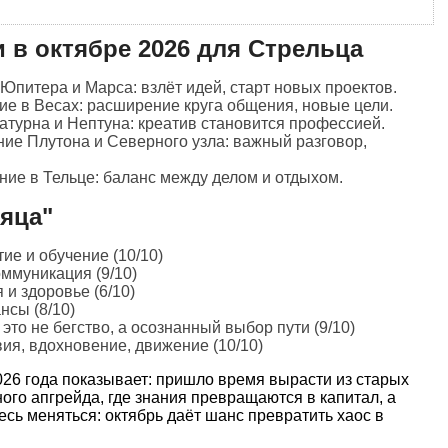
 в октябре 2026 для Стрельца
питера и Марса: взлёт идей, старт новых проектов.
е в Весах: расширение круга общения, новые цели.
атурна и Нептуна: креатив становится профессией.
ие Плутона и Северного узла: важный разговор,
ие в Тельце: баланс между делом и отдыхом.
сяца"
ие и обучение (10/10)
ммуникация (9/10)
 и здоровье (6/10)
нсы (8/10)
то не бегство, а осознанный выбор пути (9/10)
я, вдохновение, движение (10/10)
026 года показывает: пришло время вырасти из старых
ого апгрейда, где знания превращаются в капитал, а
есь меняться: октябрь даёт шанс превратить хаос в