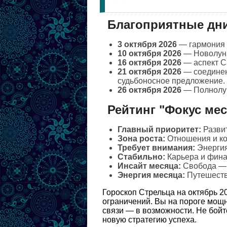
Благоприятные дни
3 октября 2026
— гармония Ю
10 октября 2026
— Новолуни
16 октября 2026
— аспект С
21 октября 2026
— соединен
судьбоносное предложение.
26 октября 2026
— Полнолун
Рейтинг "Фокус ме
Главный приоритет:
Развит
Зона роста:
Отношения и ко
Требует внимания:
Энергия
Стабильно:
Карьера и фина
Инсайт месяца:
Свобода — э
Энергия месяца:
Путешестви
Гороскоп Стрельца на октябрь 2
ограничений. Вы на пороге мощн
связи — в возможности. Не бойт
новую стратегию успеха.