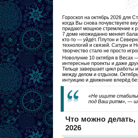
Гороскоп на октябрь 2026 для С
когда Вы снова почувствуете вк
придают мощное стремление к р
7 доме неожиданно меняет балан
кто-то — уйдёт. Плутон и Север
технологий и связей. Сатурн и Н
творчество стало не просто игро
Новолуние 10 октября в Весах —
интересные проекты и даже дру
Тельце завершает цикл работы и
между делом и отдыхом. Октябрь
интуицию и движение вперёд без
«Не ищите стабильн
под Ваш ритм», — ш
Что можно делать, 
2026