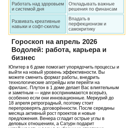
Работать над здоровьем
Откладывать важные
и системой дня
решения по финансам
Впадать в
Развивать креативные
перфекционизм и
навыки и софт-скиллы
самокритику
Гороскоп на апрель 2026
Водолей: работа, карьера и
бизнес
Юпитер в 6 доме помогает упорядочить процессы и
выйти на новый уровень эффективности. Вы
можете сменить формат работы, внедрить
технологические апгрейды или перейти на
фриланс. Плутон в 1 доме делает Вас влиятельным
и заметным — идеи воспринимаются всерьёз,
особенно если они инновационные. Меркурий до
18 апреля ретроградный, поэтому стоит
перепроверять договорённости. После середины
месяца активный рост проектов и новые
предложения. Венера сгладит острые углы в
деловых отношениях, а Сатурн подарит