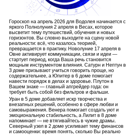
Гороскоп на апрель 2026 для Водолея начинается с
яркого Полнолуния 2 апреля в Весах, которое
высветит тему путешествий, обучения и новых
горизонтов. Вы словно выходите на сцену новой
реальности: всё, что казалось теорией,
превращается в практику. Новолуние 17 апреля в
Овне активирует коммуникации, связи и идеи —
стартует период, когда Ваша речь становится
мощным инструментом влияния. Сатурн и Нептун в
3 доме призывают учиться говорить проще, но
содержательнее, а Юпитер в 6 доме помогает
навести порядок в делах и здоровье. Плутон в
Вашем знаке — главный апгрейдер года: он
требует быть собой без фильтров и фальши.
Уран в 5 доме добавляет искр творчества и
внезапных решений, особенно в сфере любви и
самовыражения. Венера помогает создать уют и
эмоциональную стабильность, а Лилит в 8 доме
напоминает — не втягивайтесь в чужие драмы.
Северный узел в 2 доме усиливает тему финансов
и самооценки: время понять, сколько Вы реально