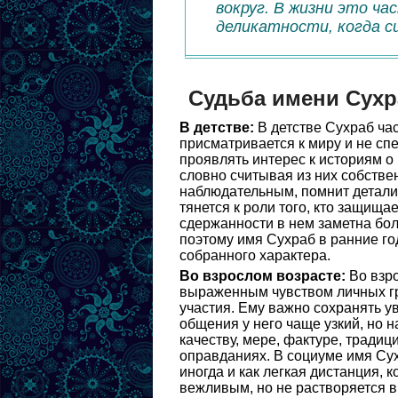
вокруг. В жизни это ча
деликатности, когда с
Судьба имени Сухр
В детстве:
В детстве Сухраб ча
присматривается к миру и не сп
проявлять интерес к историям о
словно считывая из них собстве
наблюдательным, помнит детали 
тянется к роли того, кто защища
сдержанности в нем заметна бо
поэтому имя Сухраб в ранние год
собранного характера.
Во взрослом возрасте:
Во взро
выраженным чувством личных гр
участия. Ему важно сохранять ув
общения у него чаще узкий, но н
качеству, мере, фактуре, традиц
оправданиях. В социуме имя Сух
иногда и как легкая дистанция, 
вежливым, но не растворяется в