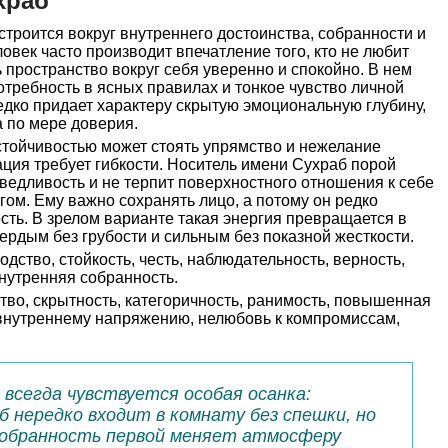
храб
троится вокруг внутреннего достоинства, собранности и
ловек часто производит впечатление того, кто не любит
 пространство вокруг себя уверенно и спокойно. В нем
отребность в ясных правилах и тонкое чувство личной
дко придает характеру скрытую эмоциональную глубину,
а по мере доверия.
стойчивостью может стоять упрямство и нежелание
уация требует гибкости. Носитель имени Сухраб порой
ведливость и не терпит поверхностного отношения к себе
ругом. Ему важно сохранять лицо, а потому он редко
сть. В зрелом варианте такая энергия превращается в
вердым без грубости и сильным без показной жесткости.
одство, стойкость, честь, наблюдательность, верность,
нутренняя собранность.
во, скрытность, категоричность, ранимость, повышенная
 внутреннему напряжению, нелюбовь к компромиссам,
 всегда чувствуется особая осанка:
б нередко входит в комнату без спешки, но
собранность первой меняет атмосферу