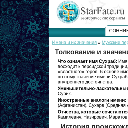
СОННИ
Имена и их значения
»
Мужские пер
Толкование и значен
Что означает имя Сухраб:
Имя 
восходит к персидской традиции
«властного» героя. В основе име
поэтому значение имени Сухраб 
внутреннего достоинства.
Уменьшительно-ласкательные
Сурик.
Иностранные аналоги имени:
(Афганистан), Сухарв (Средняя А
Отчества, которые сочетаются
Камилевич, Назирович, Маратов
История происхож