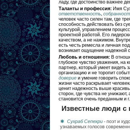
ладу, где достоинство важнее д
Таланты и профессия:
Имя Сух
ответственность
,
собранност
человек часто силен там, где т
способность действовать без су
культурой, управлением процесс
проектной работой. Его лидерски
качеством, а не нажимом. Внутр
есть честь ремесла и личная под
возникает ощущение надежной о
Любовь и отношения:
В отноше
глубокое чувство уважения, на 
партнер, который умеет видеть
организацию и не торопит собы
доверие
и умение говорить спок
жизни часто раскрывает человека
ценит надежность выше красивых
сторон, где чувства не унижают
становится очень преданным и г
Известные люди с 
Сухраб Сепехри
- поэт и ху
узнаваемых голосов современно