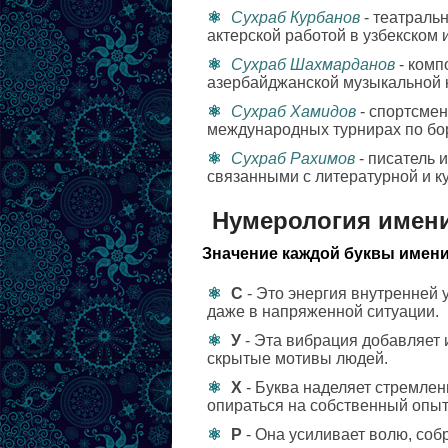
Сухраб Курбанов
- театраль
актерской работой в узбекском 
Сухраб Шахмарданов
- комп
азербайджанской музыкальной 
Сухраб Хамидов
- спортсме
международных турнирах по бо
Сухраб Рахимов
- писатель 
связанными с литературной и к
Нумерология имен
Значение каждой буквы имени
С
- Это энергия внутренней 
даже в напряженной ситуации.
У
- Эта вибрация добавляет 
скрытые мотивы людей.
Х
- Буква наделяет стремлен
опираться на собственный опыт
Р
- Она усиливает волю, соб