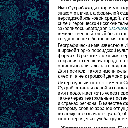
Имя Сухраб уходит корнями в ир
знаком отличия, а формулой суд
персидской языковой средой, в 
силе и героической исключитель
закрепилось благодаря
Шахнам
величественный юный богатырь. 
соединено не с бытовой мягкост
Географически имя известно в И
широкой тюрко-персидской культу
формах. В разные эпохи имя пе
сохраняя оттенок благородства 
органично вписалось в представ
Для носителя такого имени куль
к чести, а не к громкой демонстр
Литературный контекст имени С
Сухраб остается одной из самых
имя продолжает жить через пере
также через театральные поста
и странах региона. В качестве 
которому словно заранее отпуще
поэтому что означает Сухраб, об
юного героя, чья судьба крупнее