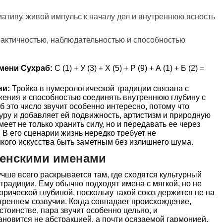
иативу, живой импульс к началу дел и внутреннюю ясность
рактичностью, наблюдательностью и способностью
мени Сухраб:
С (1) + У (3) + Х (5) + Р (9) + А (1) + Б (2) =
ни:
Тройка в нумерологической традиции связана с
ения и способностью соединять внутреннюю глубину с
 это число звучит особенно интересно, потому что
уру и добавляет ей подвижность, артистизм и природную
меет не только хранить силу, но и передавать ее через
. В его сценарии жизнь нередко требует не
нкого искусства быть заметным без излишнего шума.
женскими именами
ше всего раскрывается там, где сходятся культурный
 традиции. Ему обычно подходят имена с мягкой, но не
орической глубиной, поскольку такой союз держится не на
треннем созвучии. Когда совпадает происхождение,
стоинстве, пара звучит особенно цельно, и
новится не абстракцией, а почти осязаемой гармонией.