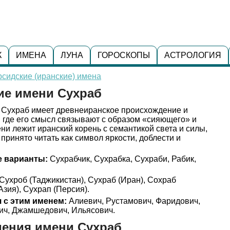
К
ИМЕНА
ЛУНА
ГОРОСКОПЫ
АСТРОЛОГИЯ
сидские (иранские) имена
ие имени Сухраб
Сухраб имеет древнеиранское происхождение и
, где его смысл связывают с образом «сияющего» и
ни лежит иранский корень с семантикой света и силы,
принято читать как символ яркости, доблести и
 варианты:
Сухрабчик, Сухрабка, Сухраби, Рабик,
Сухроб (Таджикистан), Сухраб (Иран), Сохраб
зия), Сухрап (Персия).
 с этим именем:
Алиевич, Рустамович, Фаридович,
ич, Джамшедович, Ильясович.
дения имени Сухраб