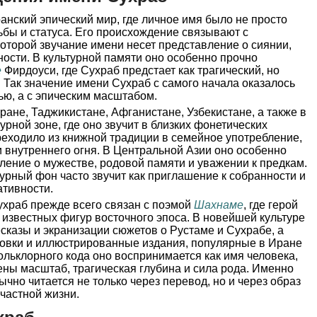
анский эпический мир, где личное имя было не просто
ьбы и статуса. Его происхождение связывают с
которой звучание имени несет представление о сиянии,
ности. В культурной памяти оно особенно прочно
е
Фирдоуси, где Сухраб предстает как трагический, но
Так значение имени Сухраб с самого начала оказалось
ью, а с эпическим масштабом.
ране, Таджикистане, Афганистане, Узбекистане, а также в
рной зоне, где оно звучит в близких фонетических
реходило из книжной традиции в семейное употребление,
и внутреннего огня. В Центральной Азии оно особенно
ление о мужестве, родовой памяти и уважении к предкам.
турный фон часто звучит как приглашение к собранности и
ативности.
ухраб прежде всего связан с поэмой
Шахнаме
, где герой
 известных фигур восточного эпоса. В новейшей культуре
сказы и экранизации сюжетов о Рустаме и Сухрабе, а
новки и иллюстрированные издания, популярные в Иране
фольклорного кода оно воспринимается как имя человека,
ны масштаб, трагическая глубина и сила рода. Именно
ычно читается не только через перевод, но и через образ
 частной жизни.