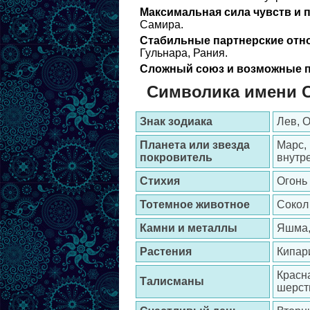
Максимальная сила чувств и 
Самира.
Стабильные партнерские отн
Гульнара, Рания.
Сложный союз и возможные п
Символика имени 
Знак зодиака
Лев, 
Планета или звезда
Марс,
покровитель
внутр
Стихия
Огонь
Тотемное животное
Сокол
Камни и металлы
Яшма, 
Растения
Кипари
Красна
Талисманы
шерст