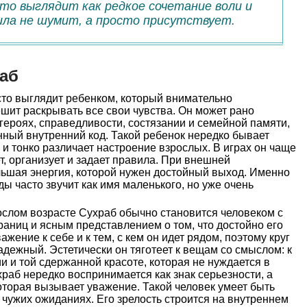
сто выглядит как редкое сочетание воли и
ила не шумит, а просто присутствует.
аб
сто выглядит ребенком, который внимательно
ешит раскрывать все свои чувства. Он может рано
 героях, справедливости, состязании и семейной памяти,
нный внутренний код. Такой ребенок нередко бывает
и тонко различает настроение взрослых. В играх он чаще
ет, организует и задает правила. При внешней
льшая энергия, которой нужен достойный выход. Именно
ы часто звучит как имя маленького, но уже очень
слом возрасте Сухраб обычно становится человеком с
аниц и ясным представлением о том, что достойно его
ажение к себе и к тем, с кем он идет рядом, поэтому круг
адежный. Эстетически он тяготеет к вещам со смыслом: к
ии и той сдержанной красоте, которая не нуждается в
раб нередко воспринимается как знак серьезности, а
которая вызывает уважение. Такой человек умеет быть
 чужих ожиданиях. Его зрелость строится на внутреннем