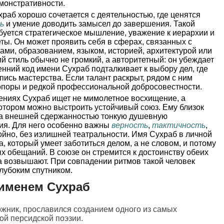
емонстративности.
раб хорошо сочетается с деятельностью, где ценятся
ь
и умение доводить замысел до завершения. Такой
ребуется стратегическое мышление, уважение к иерархии и
еты. Он может проявить себя в сферах, связанных с
ами, образованием, языком, историей, архитектурой или
й стиль обычно не громкий, а авторитетный: он убеждает
енний код имени Сухраб подталкивает к выбору дел, где
пись мастерства. Если талант раскрыт, рядом с ним
поры и редкой профессиональной добросовестности.
ниях Сухраб ищет не мимолетное восхищение, а
котором можно выстроить устойчивый союз. Ему близок
 за внешней сдержанностью тонкую душевную
тия. Для него особенно важны
верность
,
тактичность
,
ойно, без излишней театральности. Имя Сухраб в личной
, который умеет заботиться делом, а не словом, и потому
 обещаний. В союзе он стремится к достоинству обеих
, а возвышают. При совпадении ритмов такой человек
лубоким спутником.
именем Сухраб
дожник, прославился созданием одного из самых
й персидской поэзии.