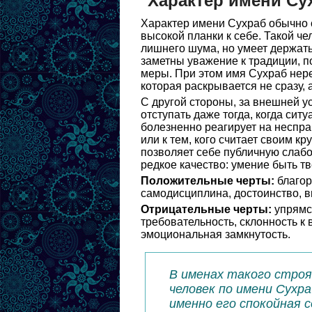
Характер имени Су
Характер имени Сухраб обычно с
высокой планки к себе. Такой че
лишнего шума, но умеет держать
заметны уважение к традиции, п
меры. При этом имя Сухраб нере
которая раскрывается не сразу, 
С другой стороны, за внешней у
отступать даже тогда, когда сит
болезненно реагирует на неспра
или к тем, кого считает своим к
позволяет себе публичную слабо
редкое качество: умение быть т
Положительные черты:
благор
самодисциплина, достоинство, в
Отрицательные черты:
упрямст
требовательность, склонность к
эмоциональная замкнутость.
В именах такого строя
человек по имени Сухра
именно его спокойная 