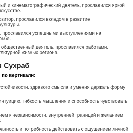
ный и кинематографический деятель, прославился яркой
искусстве.
озитор, прославился вкладом в развитие
культуры.
н, прославился успешными выступлениями на
рьбе.
и общественный деятель, прославился работами,
ультурной жизнью региона.
и Сухраб
 по вертикали:
устойчивости, здравого смысла и умения держать форму
интуицию, гибкость мышления и способность чувствовать
ием к независимости, внутренней границей и желанием
.
ранность и потребность действовать с ощущением личной