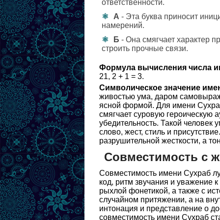
ответственности.
А
- Эта буква приносит иниц
намерений.
Б
- Она смягчает характер п
строить прочные связи.
Формула вычисления числа и
21, 2 + 1 = 3.
Символическое значение име
живостью ума, даром самовыраж
ясной формой. Для имени Сухраб
смягчает суровую героическую а
убедительность. Такой человек у
слово, жест, стиль и присутствие
разрушительной жесткости, а то
Совместимость с 
Совместимость имени Сухраб луч
код, ритм звучания и уважение к
рыхлой фонетикой, а также с ист
случайном притяжении, а на вну
интонация и представление о до
совместимость имени Сухраб ста