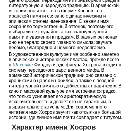
где его формы переходили из придворной среды в
литературную и народную традицию. В армянской
истории оно известно в форме Хосров, а в
иранской памяти связано с династическим и
эпическим стилем именования. С веками имя
сохраняло торжественный оттенок, поэтому его
выбирали не случайно, а как знак культурной
памяти и уважения к предкам. В разных регионах
оно не теряло своего главного смысла: звучать
весомо, благородно и немного недосягаемо.
В художественной культуре имя особенно заметно
в эпических и исторических пластах, прежде всего
в
Шахнаме
Фирдоуси, где фигура Хосрова входит в
систему персидского царственного мифа. В
армянской исторической традиции оно связано с
хрониками о царях и нобилях, а также с поздней
литературной памятью о доблестных правителях. В
кино и массовой культуре имя встречается редко,
что только усиливает его аристократическую
исключительность и делает его не тиражным, а
выразительно статусным. Для современного
читателя имя Хосров звучит как отсылка к большой
истории, где личное имя почти совпадает с титулом.
Характер имени Хосров