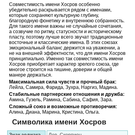
Совместимость имени Хосров особенно
убедительно раскрывается рядом с именами,
которые сохраняют культурную глубину,
благородную фонетику и внутреннюю собранность.
Для такого имени важны не случайные сочетания,
а созвучие по ритму, статусности и историческому
пласту, поэтому лучше всего звучат традиционные
восточные и классические имена. В этих союзах
эмоциональный баланс держится на уважении, а
не на внешней эффектности, что для имени Хосров
принципиально. Именно так совместимость имени
Хосров приобретает характер зрелого союза, где
многое строится на тишине, доверии и общей
манере держаться.
Максимальная сила чувств и прочный брак:
Лейла, Самира, Фарида, Зухра, Наргиз, Мадина.
Стабильные партнерские отношения и дружба:
Амина, Гузель, Рамина, Сабина, Сафия, Зара.
Сложный союз и возможные противоречия:
Алина, Диана, Марина, Кристина, Ольга.
Символика имени Хосров
Знак зодиака
Лев, Скорпион