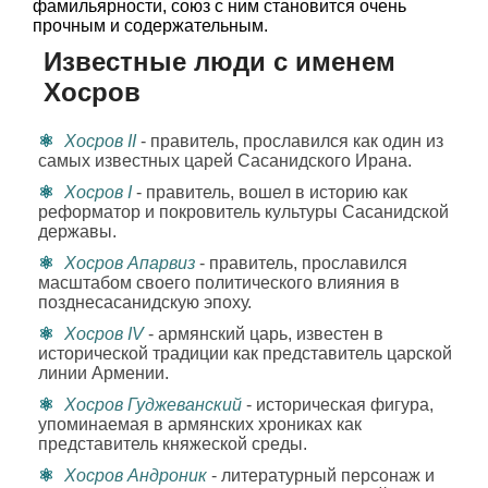
фамильярности, союз с ним становится очень
прочным и содержательным.
Известные люди с именем
Хосров
Хосров II
- правитель, прославился как один из
самых известных царей Сасанидского Ирана.
Хосров I
- правитель, вошел в историю как
реформатор и покровитель культуры Сасанидской
державы.
Хосров Апарвиз
- правитель, прославился
масштабом своего политического влияния в
позднесасанидскую эпоху.
Хосров IV
- армянский царь, известен в
исторической традиции как представитель царской
линии Армении.
Хосров Гуджеванский
- историческая фигура,
упоминаемая в армянских хрониках как
представитель княжеской среды.
Хосров Андроник
- литературный персонаж и