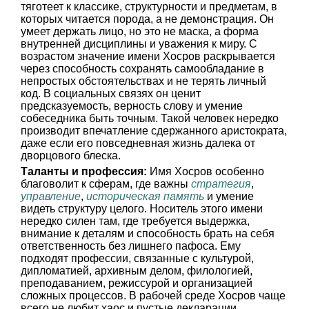
тяготеет к классике, структурности и предметам, в
которых читается порода, а не демонстрация. Он
умеет держать лицо, но это не маска, а форма
внутренней дисциплины и уважения к миру. С
возрастом значение имени Хосров раскрывается
через способность сохранять самообладание в
непростых обстоятельствах и не терять личный
код. В социальных связях он ценит
предсказуемость, верность слову и умение
собеседника быть точным. Такой человек нередко
производит впечатление сдержанного аристократа,
даже если его повседневная жизнь далека от
дворцового блеска.
Таланты и профессия:
Имя Хосров особенно
благоволит к сферам, где важны
стратегия
,
управление
,
историческая память
и умение
видеть структуру целого. Носитель этого имени
нередко силен там, где требуется выдержка,
внимание к деталям и способность брать на себя
ответственность без лишнего пафоса. Ему
подходят профессии, связанные с культурой,
дипломатией, архивным делом, филологией,
преподаванием, режиссурой и организацией
сложных процессов. В рабочей среде Хосров чаще
всего не любит хаос и пустые декларации,