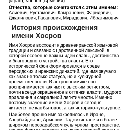
(Иран), Хосрев (Армения).
Отчества, которые сочетаются с этим именем:
Алиевич, Рустамович, Камранович, Фаридович,
Джалилович, Гасанович, Мурадович, Ибрагимович.
История происхождения
имени Хосров
Имя Хосров восходит к древнеиранской языковой
традиции и связано с царственной лексикой, в
которой особенно важны идеи славы, достоинства
и благородного устройства власти. Его
исторический фон формировался в среде
персидских и иранских династий, где имя звучало
как знак не только статуса, но и культурной
преемственности. В антропонимике оно
воспринимается как имя с высоким регистром,
почти всегда окрашенное в оттенки власти, мудрого
правления и сакральной легитимности. Именно
поэтому значение имени Хосров и сегодня
читается не как бытовое, а как историко-культурное.
Наиболее прочно имя закрепилось в Иране,
Азербайджане, Армении, Таджикистане и в более
широком персоарабском культурном пространстве,