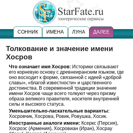
СОННИК
ИМЕНА
ЛУНА
ДАЛЕЕ
Толкование и значение имени
Хосров
Что означает имя Хосров:
Историки связывают
его корневую основу с древнеиранским языком, где
оно восходит к форме, связанной с идеей «доброй
славы», «благой известности» и царственного
достоинства. В современной традиции значение
имени Хосров чаще всего толкуют через призму
образа великого правителя, носителя внутренней
силы и высокого статуса.
Уменьшительно-ласкательные варианты:
Хосровчик, Хосрова, Ровик, Ровушка, Хосик.
Иностранные аналоги имени:
Ксеркс (Персия),
Хосроэс (Армения), Хосровиан (Иран), Хосрау