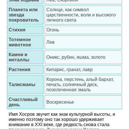
Планета или
Солнце, как символ
звезда
царственности, воли и высокого
покровитель
личного света
Стихия
Огонь
Тотемное
Лев
животное
Камни и
Оникс, рубин, яшма, золото
металлы
Растения
Кипарис, гранат, лавр
Корона, перстень, алый бархат,
Талисманы
печать, солнечный диск,
позолоченная эмаль
Счастливый
Воскресенье
день
Имя Хосров звучит как знак культурной высоты, и
именно поэтому оно так хорошо удерживает
внимание в XXI веке, где редкость снова стала