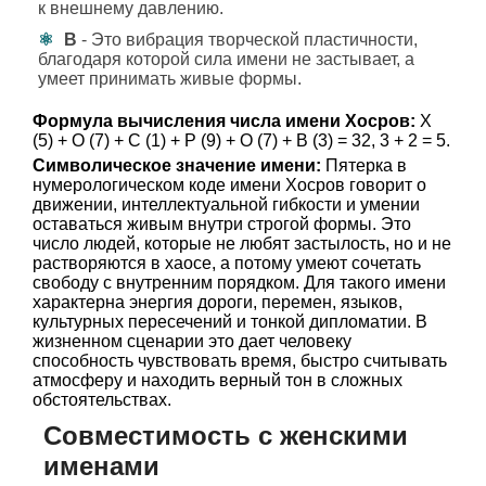
к внешнему давлению.
В
- Это вибрация творческой пластичности,
благодаря которой сила имени не застывает, а
умеет принимать живые формы.
Формула вычисления числа имени Хосров:
Х
(5) + О (7) + С (1) + Р (9) + О (7) + В (3) = 32, 3 + 2 = 5.
Символическое значение имени:
Пятерка в
нумерологическом коде имени Хосров говорит о
движении, интеллектуальной гибкости и умении
оставаться живым внутри строгой формы. Это
число людей, которые не любят застылость, но и не
растворяются в хаосе, а потому умеют сочетать
свободу с внутренним порядком. Для такого имени
характерна энергия дороги, перемен, языков,
культурных пересечений и тонкой дипломатии. В
жизненном сценарии это дает человеку
способность чувствовать время, быстро считывать
атмосферу и находить верный тон в сложных
обстоятельствах.
Совместимость с женскими
именами