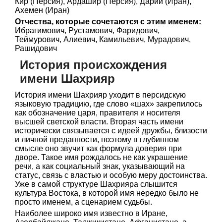
Кир (Персия), Ардашир (Персия), Дарий (Иран),
Ахемен (Иран)
Отчества, которые сочетаются с этим именем:
Ибрагимович, Рустамович, Фаридович,
Теймурович, Алиевич, Камильевич, Мурадович,
Рашидович
История происхождения
имени Шахрияр
История имени Шахрияр уходит в персидскую
языковую традицию, где слово «шах» закрепилось
как обозначение царя, правителя и носителя
высшей светской власти. Вторая часть имени
исторически связывается с идеей дружбы, близости
и личной преданности, поэтому в глубинном
смысле оно звучит как формула доверия при
дворе. Такое имя рождалось не как украшение
речи, а как социальный знак, указывающий на
статус, связь с властью и особую меру достоинства.
Уже в самой структуре Шахрияра слышится
культура Востока, в которой имя нередко было не
просто именем, а сценарием судьбы.
Наиболее широко имя известно в Иране,