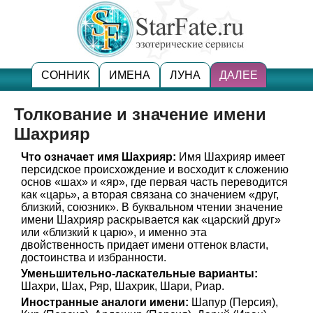
СОННИК
ИМЕНА
ЛУНА
ДАЛЕЕ
Толкование и значение имени
Шахрияр
Что означает имя Шахрияр:
Имя Шахрияр имеет
персидское происхождение и восходит к сложению
основ «шах» и «яр», где первая часть переводится
как «царь», а вторая связана со значением «друг,
близкий, союзник». В буквальном чтении значение
имени Шахрияр раскрывается как «царский друг»
или «близкий к царю», и именно эта
двойственность придает имени оттенок власти,
достоинства и избранности.
Уменьшительно-ласкательные варианты:
Шахри, Шах, Ряр, Шахрик, Шари, Риар.
Иностранные аналоги имени:
Шапур (Персия),