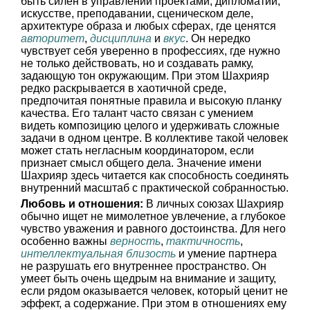
быть силен в управлении проектами, дипломатии,
искусстве, преподавании, сценическом деле,
архитектуре образа и любых сферах, где ценятся
авторитет
,
дисциплина
и
вкус
. Он нередко
чувствует себя уверенно в профессиях, где нужно
не только действовать, но и создавать рамку,
задающую тон окружающим. При этом Шахрияр
редко раскрывается в хаотичной среде,
предпочитая понятные правила и высокую планку
качества. Его талант часто связан с умением
видеть композицию целого и удерживать сложные
задачи в одном центре. В коллективе такой человек
может стать негласным координатором, если
признает смысл общего дела. Значение имени
Шахрияр здесь читается как способность соединять
внутренний масштаб с практической собранностью.
Любовь и отношения:
В личных союзах Шахрияр
обычно ищет не мимолетное увлечение, а глубокое
чувство уважения и равного достоинства. Для него
особенно важны
верность
,
тактичность
,
интеллектуальная близость
и умение партнера
не разрушать его внутреннее пространство. Он
умеет быть очень щедрым на внимание и защиту,
если рядом оказывается человек, который ценит не
эффект, а содержание. При этом в отношениях ему