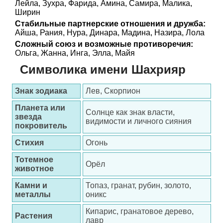
Лейла, Зухра, Фарида, Амина, Самира, Малика,
Ширин
Стабильные партнерские отношения и дружба:
Айша, Рания, Нура, Динара, Мадина, Назира, Лола
Сложный союз и возможные противоречия:
Ольга, Жанна, Инга, Элла, Майя
Символика имени Шахрияр
Знак зодиака
Лев, Скорпион
Планета или
Солнце как знак власти,
звезда
видимости и личного сияния
покровитель
Стихия
Огонь
Тотемное
Орёл
животное
Камни и
Топаз, гранат, рубин, золото,
металлы
оникс
Кипарис, гранатовое дерево,
Растения
лавр