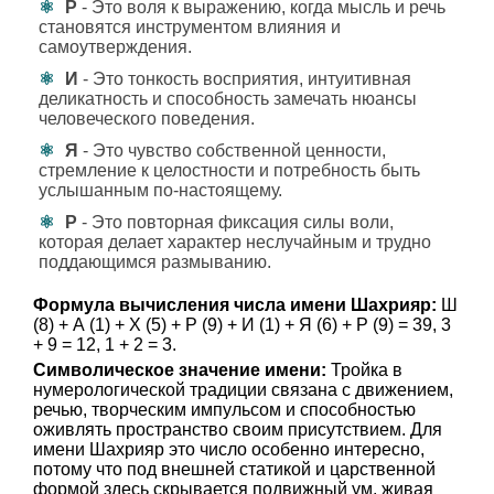
Р
- Это воля к выражению, когда мысль и речь
становятся инструментом влияния и
самоутверждения.
И
- Это тонкость восприятия, интуитивная
деликатность и способность замечать нюансы
человеческого поведения.
Я
- Это чувство собственной ценности,
стремление к целостности и потребность быть
услышанным по-настоящему.
Р
- Это повторная фиксация силы воли,
которая делает характер неслучайным и трудно
поддающимся размыванию.
Формула вычисления числа имени Шахрияр:
Ш
(8) + А (1) + Х (5) + Р (9) + И (1) + Я (6) + Р (9) = 39, 3
+ 9 = 12, 1 + 2 = 3.
Символическое значение имени:
Тройка в
нумерологической традиции связана с движением,
речью, творческим импульсом и способностью
оживлять пространство своим присутствием. Для
имени Шахрияр это число особенно интересно,
потому что под внешней статикой и царственной
формой здесь скрывается подвижный ум, живая