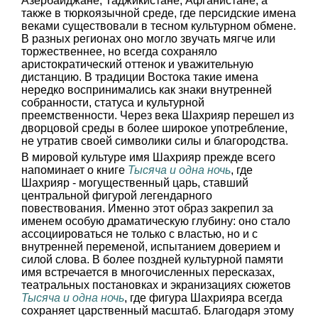
Азербайджане, Таджикистане, Афганистане, а
также в тюркоязычной среде, где персидские имена
веками существовали в тесном культурном обмене.
В разных регионах оно могло звучать мягче или
торжественнее, но всегда сохраняло
аристократический оттенок и уважительную
дистанцию. В традиции Востока такие имена
нередко воспринимались как знаки внутренней
собранности, статуса и культурной
преемственности. Через века Шахрияр перешел из
дворцовой среды в более широкое употребление,
не утратив своей символики силы и благородства.
В мировой культуре имя Шахрияр прежде всего
напоминает о книге
Тысяча и одна ночь
, где
Шахрияр - могущественный царь, ставший
центральной фигурой легендарного
повествования. Именно этот образ закрепил за
именем особую драматическую глубину: оно стало
ассоциироваться не только с властью, но и с
внутренней переменой, испытанием доверием и
силой слова. В более поздней культурной памяти
имя встречается в многочисленных пересказах,
театральных постановках и экранизациях сюжетов
Тысяча и одна ночь
, где фигура Шахрияра всегда
сохраняет царственный масштаб. Благодаря этому