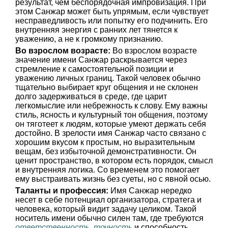
результат, чем беспорядочная импровизация. При
этом Санжар может быть упрямым, если чувствует
несправедливость или попытку его подчинить. Его
внутренняя энергия с ранних лет тянется к
уважению, а не к громкому признанию.
Во взрослом возрасте:
Во взрослом возрасте
значение имени Санжар раскрывается через
стремление к самостоятельной позиции и
уважению личных границ. Такой человек обычно
тщательно выбирает круг общения и не склонен
долго задерживаться в среде, где царит
легкомыслие или небрежность к слову. Ему важны
стиль, ясность и культурный тон общения, поэтому
он тяготеет к людям, которые умеют держать себя
достойно. В зрелости имя Санжар часто связано с
хорошим вкусом к простым, но выразительным
вещам, без избыточной демонстративности. Он
ценит пространство, в котором есть порядок, смысл
и внутренняя логика. Со временем это помогает
ему выстраивать жизнь без суеты, но с явной осью.
Таланты и профессия:
Имя Санжар нередко
несет в себе потенциал организатора, стратега и
человека, который видит задачу целиком. Такой
носитель имени обычно силен там, где требуются
ответственность
,
точность
и способность