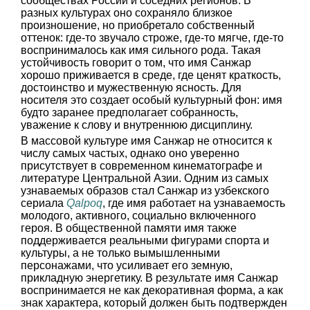
сообществах России и соседних регионов. В
разных культурах оно сохраняло близкое
произношение, но приобретало собственный
оттенок: где-то звучало строже, где-то мягче, где-то
воспринималось как имя сильного рода. Такая
устойчивость говорит о том, что имя Санжар
хорошо приживается в среде, где ценят краткость,
достоинство и мужественную ясность. Для
носителя это создает особый культурный фон: имя
будто заранее предполагает собранность,
уважение к слову и внутреннюю дисциплину.
В массовой культуре имя Санжар не относится к
числу самых частых, однако оно уверенно
присутствует в современном кинематографе и
литературе Центральной Азии. Одним из самых
узнаваемых образов стал Санжар из узбекского
сериала
Qalpoq
, где имя работает на узнаваемость
молодого, активного, социально включенного
героя. В общественной памяти имя также
поддерживается реальными фигурами спорта и
культуры, а не только вымышленными
персонажами, что усиливает его земную,
прикладную энергетику. В результате имя Санжар
воспринимается не как декоративная форма, а как
знак характера, который должен быть подтвержден