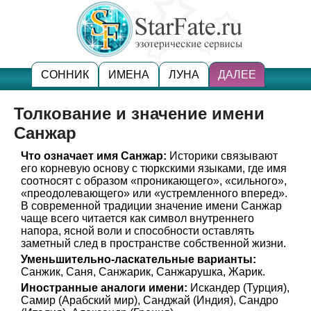
СОННИК
ИМЕНА
ЛУНА
ДАЛЕЕ
Толкование и значение имени
Санжар
Что означает имя Санжар:
Историки связывают
его корневую основу с тюркскими языками, где имя
соотносят с образом «проникающего», «сильного»,
«преодолевающего» или «устремленного вперед».
В современной традиции значение имени Санжар
чаще всего читается как символ внутреннего
напора, ясной воли и способности оставлять
заметный след в пространстве собственной жизни.
Уменьшительно-ласкательные варианты:
Санжик, Саня, Санжарик, Санжарушка, Жарик.
Иностранные аналоги имени:
Искандер (Турция),
Самир (Арабский мир), Санджай (Индия), Сандро