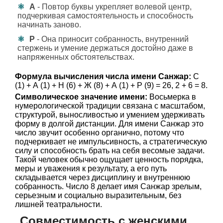
А
- Повтор буквы укрепляет волевой центр,
подчеркивая самостоятельность и способность
начинать заново.
Р
- Она приносит собранность, внутренний
стержень и умение держаться достойно даже в
напряженных обстоятельствах.
Формула вычисления числа имени Санжар:
С
(1) + А (1) + Н (6) + Ж (8) + А (1) + Р (9) = 26, 2 + 6 = 8.
Символическое значение имени:
Восьмерка в
нумерологической традиции связана с масштабом,
структурой, выносливостью и умением удерживать
форму в долгой дистанции. Для имени Санжар это
число звучит особенно органично, потому что
подчеркивает не импульсивность, а стратегическую
силу и способность брать на себя весомые задачи.
Такой человек обычно ощущает ценность порядка,
меры и уважения к результату, а его путь
складывается через дисциплину и внутреннюю
собранность. Число 8 делает имя Санжар зрелым,
серьезным и социально выразительным, без
лишней театральности.
Совместимость с женскими