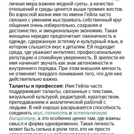
личная мера важнее модной суеты, а качество
отношений и среды ценится выше громких жестов.
Во взрослой жизни имя по имени Гейла часто
связано с умением выстраивать собственный круг
общения очень избирательно, сохраняя и
достоинство, и эмоциональную экономию. Такая
женщина нередко предпочитает лаконичность в
одежде, сдержанную эстетику и культурный язык, в
котором слышится вкус к деталям. Ей подходит
среда, где уважают интеллект, профессиональную
репутацию и спокойную уверенность. В зрелости ее
имя начинает звучать как знак автономности и
внутреннего порядка. При этом внешняя мягкость
не отменяет твердого понимания того, что для нее
действительно важно.
Таланты и профессия:
Имя Гейла часто
поддерживает таланты, связанные с текстами,
визуальной культурой, редактурой, кураторством,
преподаванием и аналитической работой с
людьми. В ней хорошо раскрывается способность
соединять
вкус
,
точность
и
эстетическую
дисциплину
, а это особенно ценно там, где важны
смысл и форма одновременно. Такая личность
может быть сильна в роли того, кто не просто