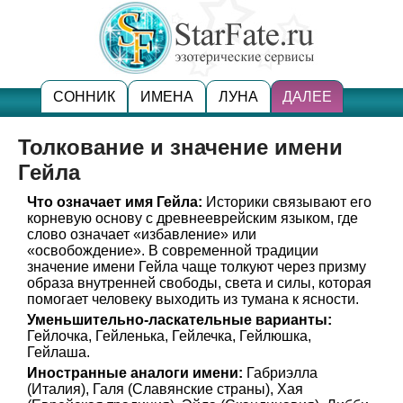
СОННИК
ИМЕНА
ЛУНА
ДАЛЕЕ
Толкование и значение имени
Гейла
Что означает имя Гейла:
Историки связывают его
корневую основу с древнееврейским языком, где
слово
означает «избавление» или
«освобождение». В современной традиции
значение имени Гейла чаще толкуют через призму
образа внутренней свободы, света и силы, которая
помогает человеку выходить из тумана к ясности.
Уменьшительно-ласкательные варианты:
Гейлочка, Гейленька, Гейлечка, Гейлюшка,
Гейлаша.
Иностранные аналоги имени:
Габриэлла
(Италия), Галя (Славянские страны), Хая