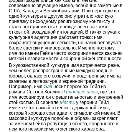
формы закрепились как краткие, легкие,
современно звучащие имена, особенно заметные в
США, Канаде и Великобритании. При переходе из
одной культуры в другую оно утратило жесткую
привязку к исходному религиозному контексту и
стало восприниматься прежде всего как имя с
открытой, воздушной интонацией. В таких случаях
культурная адаптация работает тонко: имя
сохраняет ощущение легкости, но начинает звучать
более светски и универсально. Именно поэтому
имя по имени Гейла часто воспринимается как знак
мягкой независимости и собранной женственности.
В художественной культуре имя встречается реже,
чем более распространенные международные
формы, однако его созвучия и родственные имена
заметны в литературе и экранной традиции.
Например, имя
Gail
носит персонаж Гейл из
романа Сьюзен Коллинз
Голодные игры
, где это
имя ассоциируется с решительностью и внутренней
стойкостью. В сериале
Месть
у героини Гейл
имеется тот самый оттенок сдержанной силы,
который хорошо совпадает с символикой имени. В
массовой культуре подобные образы закрепляют
за именем Гейла репутацию ясного, собранного и
немного независимого женского характера.