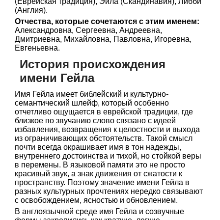
(Еврейская традиция), Эйла (Скандинавия), Либби
(Англия).
Отчества, которые сочетаются с этим именем:
Александровна, Сергеевна, Андреевна,
Дмитриевна, Михайловна, Павловна, Игоревна,
Евгеньевна.
История происхождения
имени Гейла
Имя Гейла имеет библейский и культурно-
семантический шлейф, который особенно
отчетливо ощущается в еврейской традиции, где
близкое по звучанию слово
связано с идеей
избавления, возвращения к целостности и выхода
из ограничивающих обстоятельств. Такой смысл
почти всегда окрашивает имя в тон надежды,
внутреннего достоинства и тихой, но стойкой веры
в перемены. В языковой памяти это не просто
красивый звук, а знак движения от сжатости к
пространству. Поэтому значение имени Гейла в
разных культурных прочтениях нередко связывают
с освобождением, ясностью и обновлением.
В англоязычной среде имя Гейла и созвучные