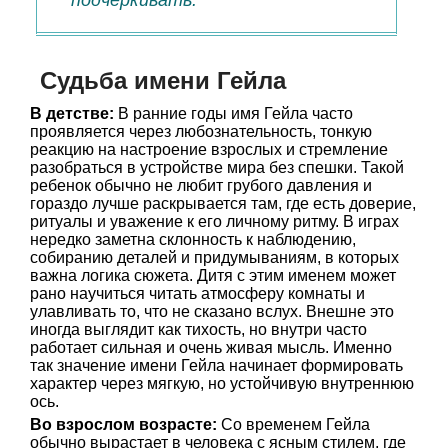
подчеркивать.
Судьба имени Гейла
В детстве:
В ранние годы имя Гейла часто
проявляется через любознательность, тонкую
реакцию на настроение взрослых и стремление
разобраться в устройстве мира без спешки. Такой
ребенок обычно не любит грубого давления и
гораздо лучше раскрывается там, где есть доверие,
ритуалы и уважение к его личному ритму. В играх
нередко заметна склонность к наблюдению,
собиранию деталей и придумываниям, в которых
важна логика сюжета. Дитя с этим именем может
рано научиться читать атмосферу комнаты и
улавливать то, что не сказано вслух. Внешне это
иногда выглядит как тихость, но внутри часто
работает сильная и очень живая мысль. Именно
так значение имени Гейла начинает формировать
характер через мягкую, но устойчивую внутреннюю
ось.
Во взрослом возрасте:
Со временем Гейла
обычно вырастает в человека с ясным стилем, где