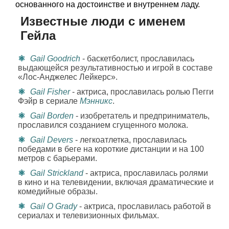
основанного на достоинстве и внутреннем ладу.
Известные люди с именем
Гейла
Gail Goodrich
- баскетболист, прославилась
выдающейся результативностью и игрой в составе
«Лос-Анджелес Лейкерс».
Gail Fisher
- актриса, прославилась ролью Пегги
Фэйр в сериале
Мэнникс
.
Gail Borden
- изобретатель и предприниматель,
прославился созданием сгущенного молока.
Gail Devers
- легкоатлетка, прославилась
победами в беге на короткие дистанции и на 100
метров с барьерами.
Gail Strickland
- актриса, прославилась ролями
в кино и на телевидении, включая драматические и
комедийные образы.
Gail O Grady
- актриса, прославилась работой в
сериалах и телевизионных фильмах.