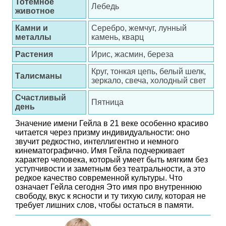
Тотемное
Лебедь
животное
Камни и
Серебро, жемчуг, лунный
металлы
камень, кварц
Растения
Ирис, жасмин, береза
Круг, тонкая цепь, белый шелк,
Талисманы
зеркало, свеча, холодный свет
Счастливый
Пятница
день
Значение имени Гейла в 21 веке особенно красиво
читается через призму индивидуальности: оно
звучит редкостно, интеллигентно и немного
кинематографично. Имя Гейла подчеркивает
характер человека, который умеет быть мягким без
уступчивости и заметным без театральности, а это
редкое качество современной культуры. Что
означает Гейла сегодня Это имя про внутреннюю
свободу, вкус к ясности и ту тихую силу, которая не
требует лишних слов, чтобы остаться в памяти.