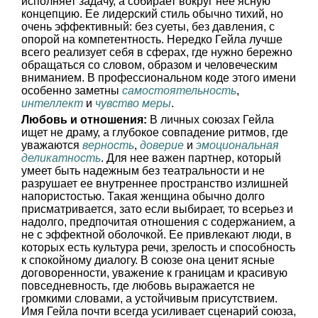
исполняет задачу, а собирает вокруг нее ясную
концепцию. Ее лидерский стиль обычно тихий, но
очень эффективный: без суеты, без давления, с
опорой на компетентность. Нередко Гейла лучше
всего реализует себя в сферах, где нужно бережно
обращаться со словом, образом и человеческим
вниманием. В профессиональном коде этого имени
особенно заметны
самостоятельность
,
интеллект
и
чувство меры
.
Любовь и отношения:
В личных союзах Гейла
ищет не драму, а глубокое совпадение ритмов, где
уважаются
верность
,
доверие
и
эмоциональная
деликатность
. Для нее важен партнер, который
умеет быть надежным без театральности и не
разрушает ее внутреннее пространство излишней
напористостью. Такая женщина обычно долго
присматривается, зато если выбирает, то всерьез и
надолго, предпочитая отношения с содержанием, а
не с эффектной оболочкой. Ее привлекают люди, в
которых есть культура речи, зрелость и способность
к спокойному диалогу. В союзе она ценит ясные
договоренности, уважение к границам и красивую
повседневность, где любовь выражается не
громкими словами, а устойчивым присутствием.
Имя Гейла почти всегда усиливает сценарий союза,