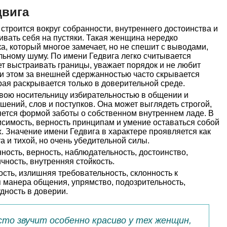
двига
строится вокруг собранности, внутреннего достоинства и
ивать себя на пустяки. Такая женщина нередко
а, который многое замечает, но не спешит с выводами,
ьному шуму. По имени Гедвига легко считывается
т выстраивать границы, уважает порядок и не любит
ри этом за внешней сдержанностью часто скрывается
рая раскрывается только в доверительной среде.
свою носительницу избирательностью в общении и
шений, слов и поступков. Она может выглядеть строгой,
ляется формой заботы о собственном внутреннем ладе. В
симость, верность принципам и умение оставаться собой
. Значение имени Гедвига в характере проявляется как
та и тихой, но очень убедительной силы.
ность, верность, наблюдательность, достоинство,
ичность, внутренняя стойкость.
сть, излишняя требовательность, склонность к
 манера общения, упрямство, подозрительность,
дность в доверии.
сто звучит особенно красиво у тех женщин,