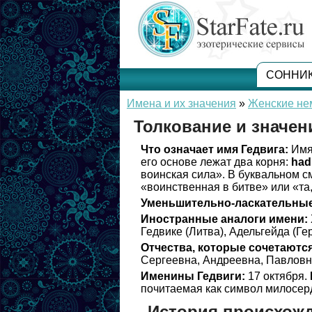
СОННИ
Имена и их значения
»
Женские не
Толкование и значен
Что означает имя Гедвига:
Имя 
его основе лежат два корня:
had
воинская сила». В буквальном с
«воинственная в битве» или «та,
Уменьшительно-ласкательные
Иностранные аналоги имени:
Гедвике (Литва), Адельгейда (Ге
Отчества, которые сочетаются
Сергеевна, Андреевна, Павловн
Именины Гедвиги:
17 октября.
почитаемая как символ милосерд
История происхожд