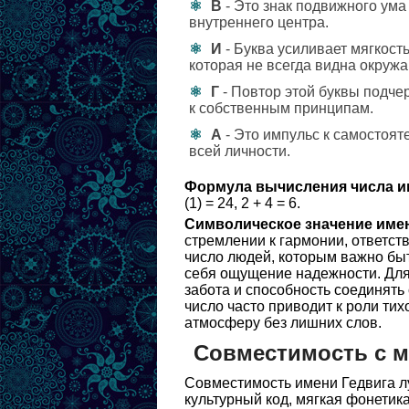
В
- Это знак подвижного ума
внутреннего центра.
И
- Буква усиливает мягкост
которая не всегда видна окруж
Г
- Повтор этой буквы подче
к собственным принципам.
А
- Это импульс к самостояте
всей личности.
Формула вычисления числа и
(1) = 24, 2 + 4 = 6.
Символическое значение име
стремлении к гармонии, ответств
число людей, которым важно быт
себя ощущение надежности. Для 
забота и способность соединять
число часто приводит к роли тих
атмосферу без лишних слов.
Совместимость с 
Совместимость имени Гедвига л
культурный код, мягкая фонетик