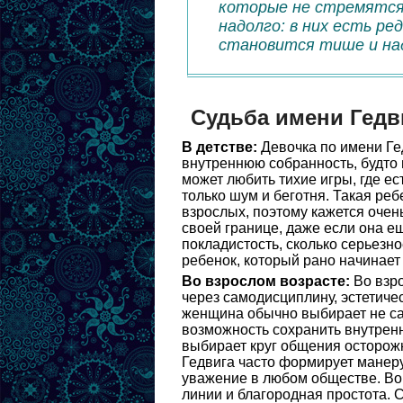
которые не стремятся
надолго: в них есть ре
становится тише и на
Судьба имени Гедв
В детстве:
Девочка по имени Ге
внутреннюю собранность, будто
может любить тихие игры, где ес
только шум и беготня. Такая ре
взрослых, поэтому кажется очен
своей границе, даже если она ещ
покладистость, сколько серьезно
ребенок, который рано начинает 
Во взрослом возрасте:
Во взро
через самодисциплину, эстетичес
женщина обычно выбирает не самы
возможность сохранить внутрен
выбирает круг общения осторожн
Гедвига часто формирует манеру
уважение в любом обществе. Во 
линии и благородная простота. 