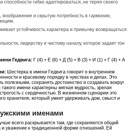
 и способности гибко адаптироваться, не теряя своего
ь, воображение и скрытую потребность в гармонии,
ающим.
ркивает устойчивость характера и привычку возвращаться
льности, лидерству и чистому началу, которое задает тон
мени Гедвига:
Г (4) + Е (6) + Д (5) + В (3) + И (1) + Г (4) + А
ни:
Шестерка в имени Гедвига говорит о внутреннем
енности и красивому порядку в чувствах и делах. Это
ь полезными, сохранять достоинство и создавать вокруг
такого имени характерны мягкая мудрость, зрелая
 строгость с сердечностью. В жизненном сценарии это
ого хранителя, который умеет удерживать дом, смысл и
мужскими именами
учше всего раскрывается там, где сохраняются общий
а и уважение к традиционной форме отношений. Ей