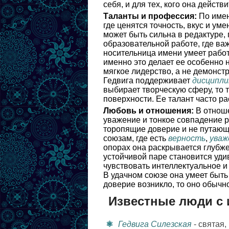
себя, и для тех, кого она действ
Таланты и профессия:
По имен
где ценятся точность, вкус и у
может быть сильна в редактуре,
образовательной работе, где в
носительница имени умеет работа
именно это делает ее особенно н
мягкое лидерство, а не демонс
Гедвига поддерживает
дисципли
выбирает творческую сферу, то 
поверхности. Ее талант часто р
Любовь и отношения:
В отноше
уважение и тонкое совпадение р
торопящие доверие и не путающи
союзам, где есть
верность
,
уваж
опорах она раскрывается глубже
устойчивой паре становится уди
чувствовать интеллектуальное и
В удачном союзе она умеет быть
доверие возникло, то оно обычн
Известные люди с 
Гедвига Силезская
- святая,