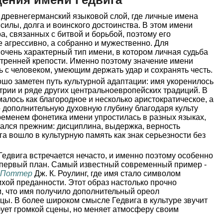
 древнегерманский языковой слой, где личные имена
силы, долга и воинского достоинства. В этом имени
, связанных с битвой и борьбой, поэтому его
е агрессивно, а собранно и мужественно. Для
очень характерный тип имени, в котором личная судьба
утренней крепости. Именно поэтому значение имени
 с человеком, умеющим держать удар и сохранять честь.
шо заметен путь культурной адаптации: имя укоренилось
трии и ряде других центральноевропейских традиций. В
алось как благородное и несколько аристократическое, а
 дополнительную духовную глубину благодаря культу
ременем фонетика имени упростилась в разных языках,
стался прежним: дисциплина, выдержка, верность
га вошло в культурную память как знак серьезности без
Гедвига встречается нечасто, и именно поэтому особенно
а первый план. Самый известный современный пример -
 Поттер
Дж. К. Роулинг, где имя стало символом
ихой преданности. Этот образ настолько прочно
и, что имя получило дополнительный ореол
цы. В более широком смысле Гедвига в культуре звучит
ебует громкой сцены, но меняет атмосферу своим