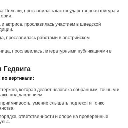
ва Польши, прославилась как государственная фигура и
тории.
 и актриса, прославилась участием в шведской
диции.
ца, прославилась работами в австрийском
ьница, прославилась литературными публикациями в
 Гедвига
 по вертикали:
 стержня, которая делает человека собранным, точным и
аже под давлением.
сприимчивость, умение слышать подтекст и тонко
анства.
 порядке, ответственности и опоре на проверенные
ульс.