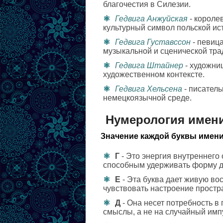
благочестия в Силезии.
Гедвига Анжуйская
- короле
культурный символ польской ис
Гедвига Густавссон
- певица
музыкальной и сценической тра
Гедвига Штайнер
- художни
художественном контексте.
Гедвига Хельсена
- писател
немецкоязычной среде.
Нумерология имени
Значение каждой буквы имени
Г
- Это энергия внутреннего
способным удерживать форму д
Е
- Эта буква дает живую во
чувствовать настроение простр
Д
- Она несет потребность в
смыслы, а не на случайный имп