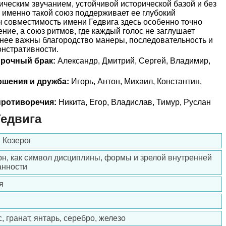
ическим звучанием, устойчивой исторической базой и без
о именно такой союз поддерживает ее глубокий
 совместимость имени Гедвига здесь особенно точно
ние, а союз ритмов, где каждый голос не заглушает
 нее важны благородство манеры, последовательность и
нстративности.
прочный брак:
Александр, Дмитрий, Сергей, Владимир,
ошения и дружба:
Игорь, Антон, Михаил, Константин,
ротиворечия:
Никита, Егор, Владислав, Тимур, Руслан
едвига
 Козерог
рн, как символ дисциплины, формы и зрелой внутренней
анности
я
, гранат, янтарь, серебро, железо