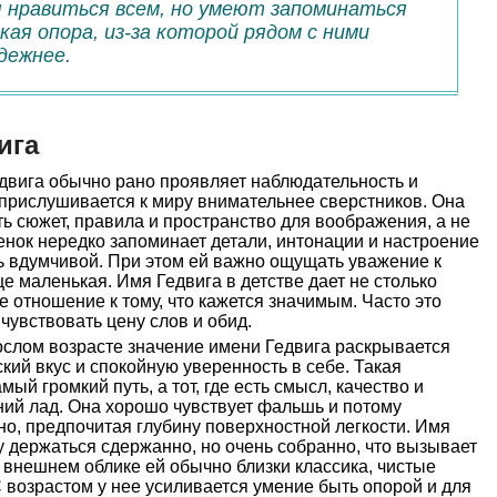
 нравиться всем, но умеют запоминаться
дкая опора, из-за которой рядом с ними
дежнее.
ига
двига обычно рано проявляет наблюдательность и
 прислушивается к миру внимательнее сверстников. Она
ть сюжет, правила и пространство для воображения, а не
бенок нередко запоминает детали, интонации и настроение
ь вдумчивой. При этом ей важно ощущать уважение к
е маленькая. Имя Гедвига в детстве дает не столько
е отношение к тому, что кажется значимым. Часто это
чувствовать цену слов и обид.
слом возрасте значение имени Гедвига раскрывается
кий вкус и спокойную уверенность в себе. Такая
й громкий путь, а тот, где есть смысл, качество и
ний лад. Она хорошо чувствует фальшь и потому
о, предпочитая глубину поверхностной легкости. Имя
 держаться сдержанно, но очень собранно, что вызывает
внешнем облике ей обычно близки классика, чистые
С возрастом у нее усиливается умение быть опорой и для