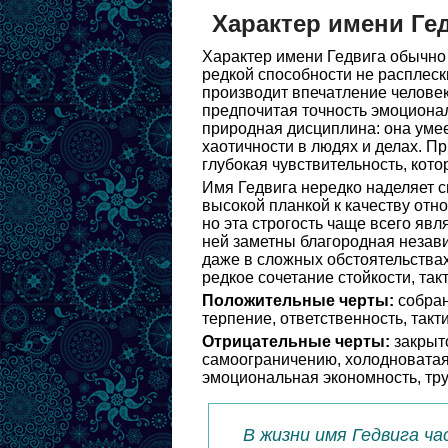
Характер имени Ге
Характер имени Гедвига обычно 
редкой способности не расплеск
производит впечатление человек
предпочитая точность эмоционал
природная дисциплина: она умее
хаотичности в людях и делах. П
глубокая чувствительность, кото
Имя Гедвига нередко наделяет 
высокой планкой к качеству отно
но эта строгость чаще всего яв
ней заметны благородная незави
даже в сложных обстоятельствах
редкое сочетание стойкости, так
Положительные черты:
собран
терпение, ответственность, такт
Отрицательные черты:
закрыто
самоограничению, холодноватая
эмоциональная экономность, тру
В жизни имя Гедвига ча