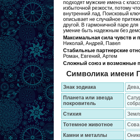
подходят мужские имена с класс
избыточной резкости, потому чт
внутренний лад. Поисковый ключ
описывает не случайное притяже
другой. В гармоничной паре для
умение быть надежным без демо
Максимальная сила чувств и 
Николай, Андрей, Павел
Стабильные партнерские отн
Роман, Евгений, Артем
Сложный союз и возможные п
Символика имени Г
Знак зодиака
Дева,
Планета или звезда
Сату
покровитель
собр
Стихия
Земл
Тотемное животное
Сова
Камни и металлы
Оникс