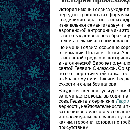
История имени Гедвига уходит в
нередко строились как формулы 
соединились два смысловых ядра
изначальная семантика звучит н
европейской антропонимики это 
словно задается через образ вн
Гедвига веками ассоциировалось
По имени Гедвига особенно хоро
в Германии, Польше, Чехии, Авс
славянской среде оно восприним
в католической Европе получило
святой Гедвиги Силезской. Со в
но его энергетический каркас о
выбранному пути. Так имя Гедви
сухости и силы без напора.
В художественной культуре имя 
запоминается, когда выходит н
сова Гедвига в серии книг
Гарри
верности, наблюдательности и т
закрепился в массовом сознани
интеллектуальной ночной спутни
как имя героини, которая не тр
присутствием.