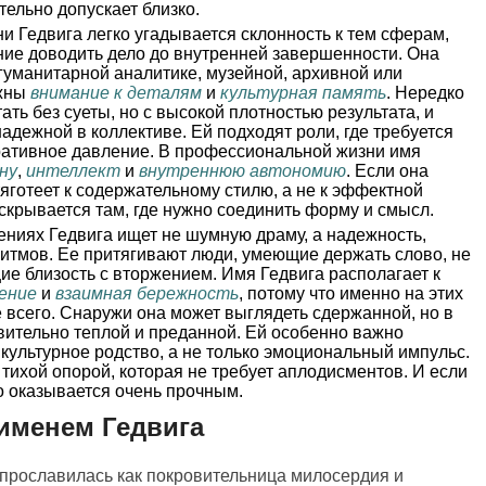
ительно допускает близко.
и Гедвига легко угадывается склонность к тем сферам,
мение доводить дело до внутренней завершенности. Она
 гуманитарной аналитике, музейной, архивной или
ажны
внимание к деталям
и
культурная память
. Нередко
ть без суеты, но с высокой плотностью результата, и
адежной в коллективе. Ей подходят роли, где требуется
тративное давление. В профессиональной жизни имя
ну
,
интеллект
и
внутреннюю автономию
. Если она
тяготеет к содержательному стилю, а не к эффектной
аскрывается там, где нужно соединить форму и смысл.
ниях Гедвига ищет не шумную драму, а надежность,
итмов. Ее притягивают люди, умеющие держать слово, не
е близость с вторжением. Имя Гедвига располагает к
ение
и
взаимная бережность
, потому что именно на этих
 всего. Снаружи она может выглядеть сдержанной, но в
вительно теплой и преданной. Ей особенно важно
 культурное родство, а не только эмоциональный импульс.
 тихой опорой, которая не требует аплодисментов. И если
о оказывается очень прочным.
именем Гедвига
 прославилась как покровительница милосердия и