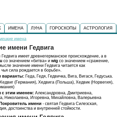
К
ИМЕНА
ЛУНА
ГОРОСКОПЫ
АСТРОЛОГИЯ
мецкие имена
ие имени Гедвига
Гедвига имеет древнегерманское происхождение, а в
u
со значением «битва» и
wig
со значением «сражение,
мысле значение имени Гедвига читается как
 чья сила рождается в борьбе».
 варианты:
Геда, Гедя, Гедвичка, Вига, Вигася, Гедуська.
Хедвиг (Германия), Хедвига (Польша), Хедвик (Норвегия),
рмания)
 с этим именем:
Александровна, Дмитриевна,
а, Николаевна, Игоревна, Михайловна, Валерьевна
Покровитель имени
- святая Гедвига Силезская,
ия, достоинства и внутренней стойкости.
ения имени Гедвига