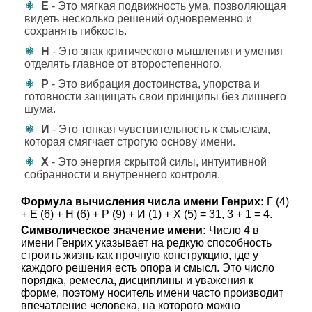
Е
- Это мягкая подвижность ума, позволяющая
видеть несколько решений одновременно и
сохранять гибкость.
Н
- Это знак критического мышления и умения
отделять главное от второстепенного.
Р
- Это вибрация достоинства, упорства и
готовности защищать свои принципы без лишнего
шума.
И
- Это тонкая чувствительность к смыслам,
которая смягчает строгую основу имени.
Х
- Это энергия скрытой силы, интуитивной
собранности и внутреннего контроля.
Формула вычисления числа имени Генрих:
Г (4)
+ Е (6) + Н (6) + Р (9) + И (1) + Х (5) = 31, 3 + 1 = 4.
Символическое значение имени:
Число 4 в
имени Генрих указывает на редкую способность
строить жизнь как прочную конструкцию, где у
каждого решения есть опора и смысл. Это число
порядка, ремесла, дисциплины и уважения к
форме, поэтому носитель имени часто производит
впечатление человека, на которого можно