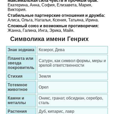
Максимальная сила чувств и прочный брак:
Екатерина, Анна, София, Елизавета, Мария,
Виктория.
Стабильные партнерские отношения и дружба:
Алиса, Ольга, Наталья, Ксения, Татьяна, Ирина.
Сложный союз и возможные противоречия:
Жанна, Галина, Инга, Эрика, Майя.
Символика имени Генрих
Знак зодиака
Козерог, Дева
Планета или
Сатурн, как символ формы, меры и
звезда
зрелой ответственности
покровитель
Стихия
Земля
Тотемное
Орел
животное
Камни и
Оникс, гранат, обсидиан, серебро,
металлы
сталь
Растения
Дуб, кипарис, лавр