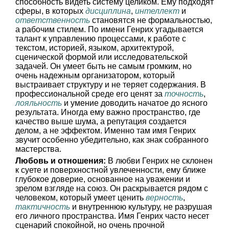
способность видеть систему целиком. Ему подходят
сферы, в которых
дисциплина
,
интеллект
и
ответственность
становятся не формальностью,
а рабочим стилем. По имени Генрих угадывается
талант к управлению процессами, к работе с
текстом, историей, языком, архитектурой,
сценической формой или исследовательской
задачей. Он умеет быть не самым громким, но
очень надежным организатором, который
выстраивает структуру и не теряет содержания. В
профессиональной среде его ценят за
точность
,
лояльность
и умение доводить начатое до ясного
результата. Иногда ему важно пространство, где
качество выше шума, а репутация создается
делом, а не эффектом. Именно там имя Генрих
звучит особенно убедительно, как знак собранного
мастерства.
Любовь и отношения:
В любви Генрих не склонен
к суете и поверхностной увлеченности, ему ближе
глубокое доверие, основанное на уважении и
зрелом взгляде на союз. Он раскрывается рядом с
человеком, который умеет ценить
верность
,
тактичность
и внутреннюю культуру, не разрушая
его личного пространства. Имя Генрих часто несет
сценарий спокойной, но очень прочной