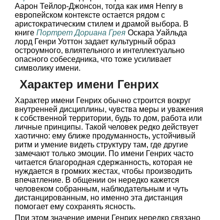
Аарон Тейлор-Джонсон, тогда как имя Henry в
европейском контексте остается рядом с
аристократическим стилем и драмой выбора. В
книге
Портрет Дориана Грея
Оскара Уайльда
лорд Генри Уоттон задает культурный образ
остроумного, влиятельного и интеллектуально
опасного собеседника, что тоже усиливает
символику имени.
Характер имени Генрих
Характер имени Генрих обычно строится вокруг
внутренней дисциплины, чувства меры и уважения
к собственной территории, будь то дом, работа или
личные принципы. Такой человек редко действует
хаотично: ему ближе продуманность, устойчивый
ритм и умение видеть структуру там, где другие
замечают только эмоции. По имени Генрих часто
читается благородная сдержанность, которая не
нуждается в громких жестах, чтобы производить
впечатление. В общении он нередко кажется
человеком собранным, наблюдательным и чуть
дистанцированным, но именно эта дистанция
помогает ему сохранять ясность.
При этом значение имени Генрих нередко связано