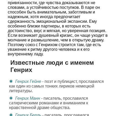
привязанности, где чувства доказываются не
словами, а устойчивостью поступков. В паре он
способен быть внимательным, заботливым и
надежным, хотя иногда предпочитает
сдержанность эмоциональной экспансии. Ему
особенно близки партнеры, в которых есть
достоинство, вкус и мягкая, но уверенная позиция.
Если возникает душевный кризис, он чаще уходит в
молчание и размышление, чем в открытую драму.
Поэтому союз с Генрихом строится там, где есть
уважение к ритму другого человека и к его
внутреннему ладу.
Известные люди с именем
Генрих
Генрих Гейне
- поэт и публицист, прославился
как один из самых тонких лириков немецкой
литературы.
Генрих Манн
- писатель, прославился
сатирическими романами и вниманием к
нравственной драме общества.
Генрих Белль
- писатель, прославился