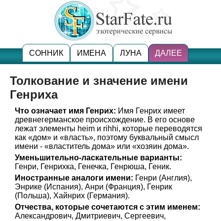
СОННИК
ИМЕНА
ЛУНА
ДАЛЕЕ
Толкование и значение имени
Генриха
Что означает имя Генрих:
Имя Генрих имеет
древнегерманское происхождение. В его основе
лежат элементы heim и rihhi, которые переводятся
как «дом» и «власть», поэтому буквальный смысл
имени - «властитель дома» или «хозяин дома».
Уменьшительно-ласкательные варианты:
Генри, Генрихка, Генечка, Генрюша, Геник.
Иностранные аналоги имени:
Генри (Англия),
Энрике (Испания), Анри (Франция), Генрик
(Польша), Хайнрих (Германия).
Отчества, которые сочетаются с этим именем:
Александрович, Дмитриевич, Сергеевич,