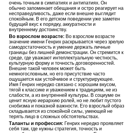
очень точным в симпатиях и антипатиях. Он
обычно запоминает обещания и остро реагирует на
несправедливость, даже если внешне выглядит
спокойным. В его детском поведении уже заметен
будущий вкус к порядку, аккуратности и
внутреннему достоинству.
Во взрослом возрасте:
Во взрослом возрасте
значение имени Генрих раскрывается через зрелую
самодостаточность и умение держать личные
границы без лишней демонстрации. Он стремится к
среде, где уважают интеллектуальную честность,
культурную форму и точность договоренностей.
Внешне такой человек может быть
немногословным, но его присутствие часто
ощущается как устойчивое и структурирующее.
Имя Генрих нередко связано с хорошим вкусом,
тягой к классике и уважением к традициям, не из
слабости, а из внутренней культуры. В социуме он
ценит ясную иерархию ролей, но не любит пустого
снобизма и показной важности. Его взрослый образ
складывается из спокойной силы, умеющей не
терять лицо в сложных обстоятельствах.
Таланты и профессия:
Генрих нередко проявляет
себя там, где нужны стратегия, точность и