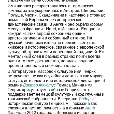
управления была особенно значима.
Имя широко распространилось в германских
землях, затем укоренилось в Австрии, Швейцарии,
Польше, Чехии, Скандинавии и частично в странах
романской Европы через исторические
династические связи. В Англии оно обрело форму
Henry, во Франции - Henri, в Испании - Enrique, и
каждая из этих версий сохранила общий
аристократический и собранный оттенок. На
русской почве имя известно прежде всего как
книжное и историческое, связанное с европейской
культурой, хрониками и переводной традицией. Его
ментальный след в разных странах почти всегда
один и тот же: достоинство, порядок, родовая
преемственность и спокойная власть.
В литературе и массовой культуре имя Генрих
встречается не как случайная деталь, а как маркер
статуса, интеллекта или исторической дистанции. В
романе
Доктор Фаустус
Томаса Манна имя
Генрих присутствует в образе Генриха, что
поддерживает немецкий культурный код глубины и
трагической собранности. В сериале
Тюдоры
историческая фигура Генриха VIII показана как
сложная властная личность, а в фильме
Анна
Каренина
2012 года роль Вронского исполнил