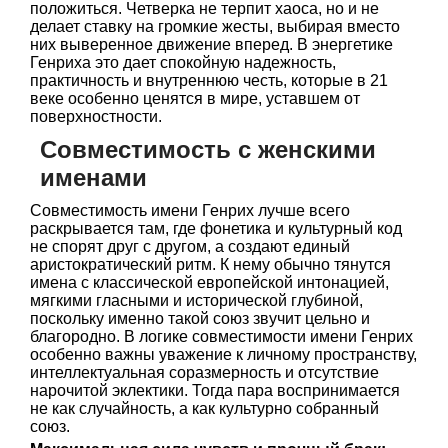
положиться. Четверка не терпит хаоса, но и не
делает ставку на громкие жесты, выбирая вместо
них выверенное движение вперед. В энергетике
Генриха это дает спокойную надежность,
практичность и внутреннюю честь, которые в 21
веке особенно ценятся в мире, уставшем от
поверхностности.
Совместимость с женскими
именами
Совместимость имени Генрих лучше всего
раскрывается там, где фонетика и культурный код
не спорят друг с другом, а создают единый
аристократический ритм. К нему обычно тянутся
имена с классической европейской интонацией,
мягкими гласными и исторической глубиной,
поскольку именно такой союз звучит цельно и
благородно. В логике совместимости имени Генрих
особенно важны уважение к личному пространству,
интеллектуальная соразмерность и отсутствие
нарочитой эклектики. Тогда пара воспринимается
не как случайность, а как культурно собранный
союз.