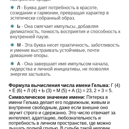
Л
- Буква дает потребность в красоте,
созидании и гармонии, превращая характер в
эстетически собранный образ.
Ь
- Она смягчает импульсы, добавляя
деликатность, тонкость восприятия и способность к
внутренней паузе.
М
- Эта буква несет практичность, заботливость
и умение выстраивать устойчивые, почти
домашние опоры.
А
- Она завершает имя импульсом начала,
лидерства и личной инициативы, не позволяя
энергии застывать.
Формула вычисления числа имени Гельма:
Г (4)
+ Е (6) + Л (4) + Ь (3) + М (5) + А (1) = 23, 2 + 3 = 5.
Символическое значение имени:
Пятерка в
имени Гельма делает его подвижным, живым и
внутренне свободным, даже если внешне оно
звучит строго и сдержанно. Это число отвечает за
интеллект, адаптацию, любознательность и
потребность в личном пространстве, где можно
дышать полной грудью. В судьбе такой человек