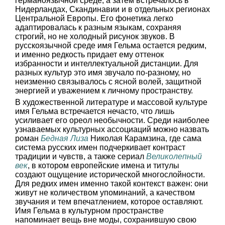
германоязычной среде, а затем встречалось в
Нидерландах, Скандинавии и в отдельных регионах
Центральной Европы. Его фонетика легко
адаптировалась к разным языкам, сохраняя
строгий, но не холодный рисунок звуков. В
русскоязычной среде имя Гельма остается редким,
и именно редкость придает ему оттенок
избранности и интеллектуальной дистанции. Для
разных культур это имя звучало по-разному, но
неизменно связывалось с ясной волей, защитной
энергией и уважением к личному пространству.
В художественной литературе и массовой культуре
имя Гельма встречается нечасто, что лишь
усиливает его ореол необычности. Среди наиболее
узнаваемых культурных ассоциаций можно назвать
роман
Бедная Лиза
Николая Карамзина, где сама
система русских имен подчеркивает контраст
традиции и чувств, а также сериал
Великолепный
век
, в котором европейские имена и титулы
создают ощущение исторической многослойности.
Для редких имен именно такой контекст важен: они
живут не количеством упоминаний, а качеством
звучания и тем впечатлением, которое оставляют.
Имя Гельма в культурном пространстве
напоминает вещь вне моды, сохранившую свою