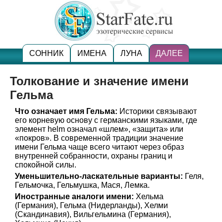
СОННИК
ИМЕНА
ЛУНА
ДАЛЕЕ
Толкование и значение имени
Гельма
Что означает имя Гельма:
Историки связывают
его корневую основу с германскими языками, где
элемент helm означал «шлем», «защита» или
«покров». В современной традиции значение
имени Гельма чаще всего читают через образ
внутренней собранности, охраны границ и
спокойной силы.
Уменьшительно-ласкательные варианты:
Геля,
Гельмочка, Гельмушка, Мася, Лемка.
Иностранные аналоги имени:
Хельма
(Германия), Гельма (Нидерланды), Хелми
(Скандинавия), Вильгельмина (Германия),