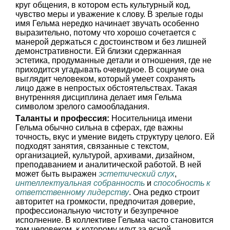
круг общения, в котором есть культурный код,
чувство меры и уважение к слову. В зрелые годы
имя Гельма нередко начинает звучать особенно
выразительно, потому что хорошо сочетается с
манерой держаться с достоинством и без лишней
демонстративности. Ей близки сдержанная
эстетика, продуманные детали и отношения, где не
приходится угадывать очевидное. В социуме она
выглядит человеком, который умеет сохранять
лицо даже в непростых обстоятельствах. Такая
внутренняя дисциплина делает имя Гельма
символом зрелого самообладания.
Таланты и профессия:
Носительница имени
Гельма обычно сильна в сферах, где важны
точность, вкус и умение видеть структуру целого. Ей
подходят занятия, связанные с текстом,
организацией, культурой, архивами, дизайном,
преподаванием и аналитической работой. В ней
может быть выражен
эстетический слух
,
интеллектуальная собранность
и
способность к
ответственному лидерству
. Она редко строит
авторитет на громкости, предпочитая доверие,
профессиональную чистоту и безупречное
исполнение. В коллективе Гельма часто становится
тем человеком, к которому идут за ясной