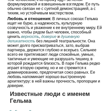
формулировкой и взвешенным взглядом. Ее путь
обычно связан не с суетной демонстрацией, а с
тихим, но устойчивым мастерством.
Любовь и отношения:
В личных союзах Гельма
ищет не бурю, а надежность, культурную
созвучность и уважение к ее внутреннему миру. Ей
важно, чтобы рядом был человек, способный
ценить
верность
,
доверие
и
душевную
деликатность
без лишней театральности. Она
может долго присматриваться, зато, выбрав
партнера, держится глубоко и всерьез. Сильнее
всего ее притягивают люди спокойные, умные,
тактичные и умеющие не разрушать тишину, в
которой рождается близость. В паре Гельма редко
играет вторую скрипку, но и не стремится к
доминированию, предпочитая союз равных. Ее
любовь напоминает хорошо выстроенную
архитектуру: в ней важны прочность, пропорции и
доверие.
Известные люди с именем
Гельма