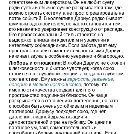
ответственным лидерством. Он не любит суету
ради суеты и обычно лучше раскрывается там, где
можно строить систему, а не просто реагировать на
поток событий. В коллективе Дариус редко бывает
шумным вдохновителем, но часто становится тем,
кто незаметно удерживает конструкцию от распада.
Его профессиональный стиль строится на
выдержке, внимании к деталям и уважении к
интеллекту собеседников. Если работа дает ему
пространство для самостоятельности, имя Дариус
начинает звучать особенно уверенно и благородно.
Любовь и отношения:
В любви Дариус не склонен
к легковесности и быстро чувствует, когда союз
строится на случайной эмоции, а когда на глубоком
соответствии. Ему важны
верность
,
уважение
,
доверие
и
мягкое достоинство
, потому что
именно эти качества создают для него
пространство подлинной близости. Он чаще
раскрывается в отношениях постепенно, но зато
способен быть очень устойчивым и надежным
партнером. Дариусу подходит союз, где нет
давления, лишней драматизации и
демонстративной игры на публику. Он ценит в
партнере ум, такт, самостоятельность и
способность беречь внутренний лад пары. Если