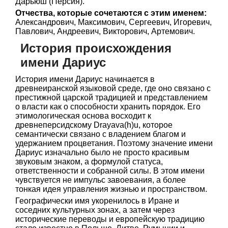
Дарьюш (Персия).
Отчества, которые сочетаются с этим именем:
Александрович, Максимович, Сергеевич, Игоревич,
Павлович, Андреевич, Викторович, Артемович.
История происхождения
имени Дариус
История имени Дариус начинается в
древнеиранской языковой среде, где оно связано с
престижной царской традицией и представлением
о власти как о способности хранить порядок. Его
этимологическая основа восходит к
древнеперсидскому Drayava(h)u, которое
семантически связано с владением благом и
удержанием процветания. Поэтому значение имени
Дариус изначально было не просто красивым
звуковым знаком, а формулой статуса,
ответственности и собранной силы. В этом имени
чувствуется не импульс завоевания, а более
тонкая идея управления жизнью и пространством.
Географически имя укоренилось в Иране и
соседних культурных зонах, а затем через
исторические переводы и европейскую традицию