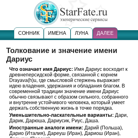
СОННИК
ИМЕНА
ЛУНА
ДАЛЕЕ
Толкование и значение имени
Дариус
Что означает имя Дариус:
Имя Дариус восходит к
древнеперсидской форме, связанной с корнем
Drayava(h)u, где смысловой стержень выражает
идею владения, удержания и обладания благом. В
современной традиции значение имени Дариус
обычно связывают с образом сильного, собранного
и внутренне устойчивого человека, который умеет
держать собственную жизнь в точке порядка.
Уменьшительно-ласкательные варианты:
Дари,
Дарик, Дарюша, Дариусик, Риус, Даша.
Иностранные аналоги имени:
Дарий (Польша),
Дарио (Италия), Дареуш (Иран), Дариош (Иран),