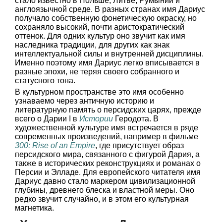
стало известно в Польше, Литве, Румынии и
англоязычной среде. В разных странах имя Дариус
получало собственную фонетическую окраску, но
сохраняло высокий, почти аристократический
оттенок. Для одних культур оно звучит как имя
наследника традиции, для других как знак
интеллектуальной силы и внутренней дисциплины.
Именно поэтому имя Дариус легко вписывается в
разные эпохи, не теряя своего собранного и
статусного тона.
В культурном пространстве это имя особенно
узнаваемо через античную историю и
литературную память о персидских царях, прежде
всего о Дарии I в
Истории
Геродота. В
художественной культуре имя встречается в ряде
современных произведений, например в фильме
300: Rise of an Empire
, где присутствует образ
персидского мира, связанного с фигурой Дария, а
также в исторических реконструкциях и романах о
Персии и Элладе. Для европейского читателя имя
Дариус давно стало маркером цивилизационной
глубины, древнего блеска и властной меры. Оно
редко звучит случайно, и в этом его культурная
магнетика.