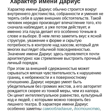
Характер имени Дариус
Характер имени Дариус обычно строится вокруг
внутреннего достоинства, собранности и умения не
терять себя в шуме внешних обстоятельств. Такой
человек нередко производит впечатление того, кто
сначала наблюдает, а уже потом действует, и
именно эта пауза делает его особенно точным в
слове и выборе. В нем легко заметить вкус к ясной
структуре, уважение к форме и скрытую
потребность в контроле над хаосом, который для
многих выглядит обычной повседневностью.
Значение имени Дариус здесь проявляется почти
архитектурно: как стремление выстроить прочный
личный порядок.
При этом за внешней сдержанностью может
скрываться мягкая чувствительность к нарушению
границ, к небрежности и к поверхностному
отношению. Дариус нередко умеет быть
убедительным без громких жестов, а его авторитет
рождается скорее из тонкой меры, чем из напора.
Он ценит интеллектуальное равенство, культурный
код и людей, с которыми можно говорить без
лишнего театра. В характере имени Дариус
особенно заметны
самообладание
,
достоинство
,