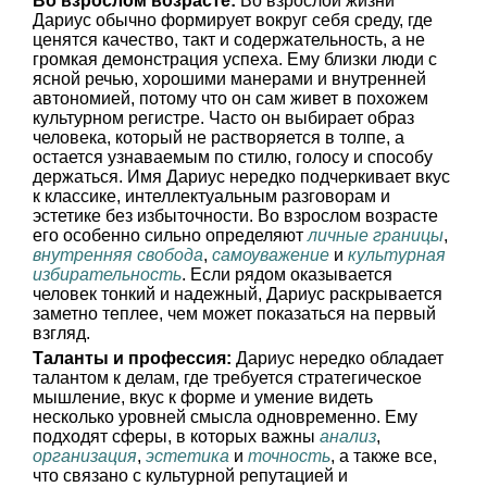
Во взрослом возрасте:
Во взрослой жизни
Дариус обычно формирует вокруг себя среду, где
ценятся качество, такт и содержательность, а не
громкая демонстрация успеха. Ему близки люди с
ясной речью, хорошими манерами и внутренней
автономией, потому что он сам живет в похожем
культурном регистре. Часто он выбирает образ
человека, который не растворяется в толпе, а
остается узнаваемым по стилю, голосу и способу
держаться. Имя Дариус нередко подчеркивает вкус
к классике, интеллектуальным разговорам и
эстетике без избыточности. Во взрослом возрасте
его особенно сильно определяют
личные границы
,
внутренняя свобода
,
самоуважение
и
культурная
избирательность
. Если рядом оказывается
человек тонкий и надежный, Дариус раскрывается
заметно теплее, чем может показаться на первый
взгляд.
Таланты и профессия:
Дариус нередко обладает
талантом к делам, где требуется стратегическое
мышление, вкус к форме и умение видеть
несколько уровней смысла одновременно. Ему
подходят сферы, в которых важны
анализ
,
организация
,
эстетика
и
точность
, а также все,
что связано с культурной репутацией и