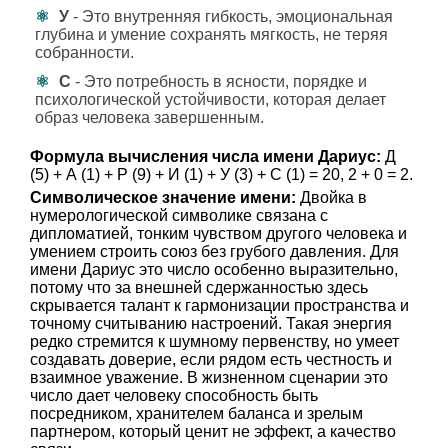
У
- Это внутренняя гибкость, эмоциональная
глубина и умение сохранять мягкость, не теряя
собранности.
С
- Это потребность в ясности, порядке и
психологической устойчивости, которая делает
образ человека завершенным.
Формула вычисления числа имени Дариус:
Д
(5) + А (1) + Р (9) + И (1) + У (3) + С (1) = 20, 2 + 0 = 2.
Символическое значение имени:
Двойка в
нумерологической символике связана с
дипломатией, тонким чувством другого человека и
умением строить союз без грубого давления. Для
имени Дариус это число особенно выразительно,
потому что за внешней сдержанностью здесь
скрывается талант к гармонизации пространства и
точному считыванию настроений. Такая энергия
редко стремится к шумному первенству, но умеет
создавать доверие, если рядом есть честность и
взаимное уважение. В жизненном сценарии это
число дает человеку способность быть
посредником, хранителем баланса и зрелым
партнером, который ценит не эффект, а качество