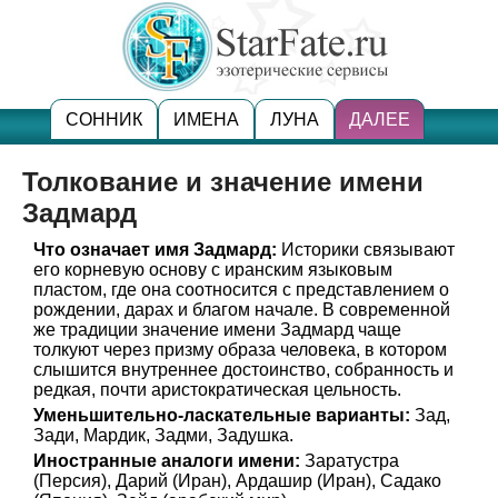
СОННИК
ИМЕНА
ЛУНА
ДАЛЕЕ
Толкование и значение имени
Задмард
Что означает имя Задмард:
Историки связывают
его корневую основу с иранским языковым
пластом, где она соотносится с представлением о
рождении, дарах и благом начале. В современной
же традиции значение имени Задмард чаще
толкуют через призму образа человека, в котором
слышится внутреннее достоинство, собранность и
редкая, почти аристократическая цельность.
Уменьшительно-ласкательные варианты:
Зад,
Зади, Мардик, Задми, Задушка.
Иностранные аналоги имени:
Заратустра
(Персия), Дарий (Иран), Ардашир (Иран), Садако