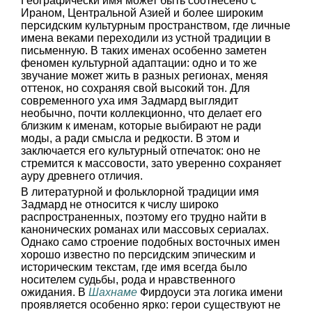
Географически имя может быть соотнесено с
Ираном, Центральной Азией и более широким
персидским культурным пространством, где личные
имена веками переходили из устной традиции в
письменную. В таких именах особенно заметен
феномен культурной адаптации: одно и то же
звучание может жить в разных регионах, меняя
оттенок, но сохраняя свой высокий тон. Для
современного уха имя Задмард выглядит
необычно, почти коллекционно, что делает его
близким к именам, которые выбирают не ради
моды, а ради смысла и редкости. В этом и
заключается его культурный отпечаток: оно не
стремится к массовости, зато уверенно сохраняет
ауру древнего отличия.
В литературной и фольклорной традиции имя
Задмард не относится к числу широко
распространенных, поэтому его трудно найти в
канонических романах или массовых сериалах.
Однако само строение подобных восточных имен
хорошо известно по персидским эпическим и
историческим текстам, где имя всегда было
носителем судьбы, рода и нравственного
ожидания. В
Шахнаме
Фирдоуси эта логика имени
проявляется особенно ярко: герои существуют не