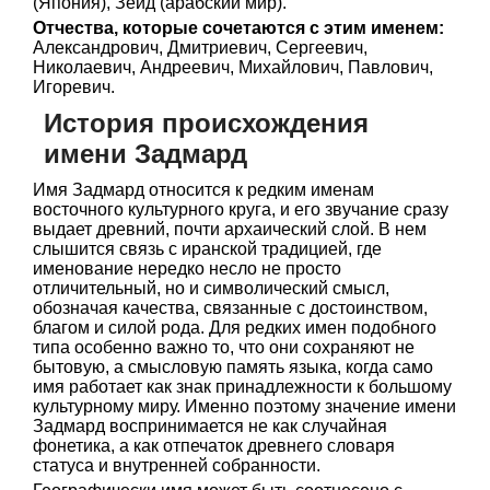
(Япония), Зейд (арабский мир).
Отчества, которые сочетаются с этим именем:
Александрович, Дмитриевич, Сергеевич,
Николаевич, Андреевич, Михайлович, Павлович,
Игоревич.
История происхождения
имени Задмард
Имя Задмард относится к редким именам
восточного культурного круга, и его звучание сразу
выдает древний, почти архаический слой. В нем
слышится связь с иранской традицией, где
именование нередко несло не просто
отличительный, но и символический смысл,
обозначая качества, связанные с достоинством,
благом и силой рода. Для редких имен подобного
типа особенно важно то, что они сохраняют не
бытовую, а смысловую память языка, когда само
имя работает как знак принадлежности к большому
культурному миру. Именно поэтому значение имени
Задмард воспринимается не как случайная
фонетика, а как отпечаток древнего словаря
статуса и внутренней собранности.