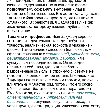
лишнего давления. Внешне Задмард может
казаться сдержанным, но именно эта форма
позволяет ему сохранять внутренний лад в
сложных обстоятельствах. Его эстетика чаще всего
тяготеет к благородной простоте, где нет ничего
случайного. В зрелости имя Задмард звучит как
знак человека, которому важнее глубина, чем
впечатление.
Таланты и профессия:
Имя Задмард хорошо
сочетается с деятельностью, где требуется
точность, аналитическая зоркость и уважение к
форме. Такой человек способен быть сильным в
сферах, связанных с
стратегией
,
исследованием
,
редактированием
,
архивной работой
или
культурным посредничеством. Он нередко
проявляет себя там, где нужно собрать
разрозненные смыслы в стройную систему и не
потерять ни одной важной детали. В коллективе
Задмард может стать не самым громким, но очень
влиятельным участником, потому что его слово
обычно весит больше, чем его манера говорить.
Ему близки задачи, в которых ценятся
точность
,
ответственность
и
интеллектуальная
дисциплина
. Наилучшие результаты приходят
через труд, где есть традиция, уважение к контексту