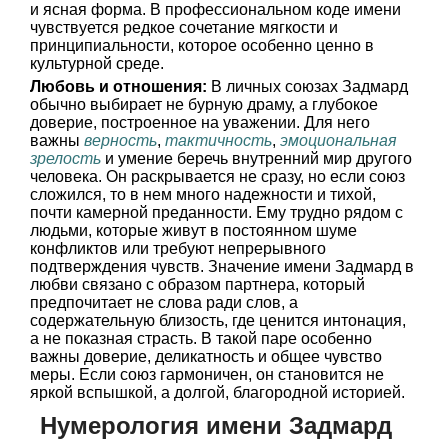
и ясная форма. В профессиональном коде имени
чувствуется редкое сочетание мягкости и
принципиальности, которое особенно ценно в
культурной среде.
Любовь и отношения:
В личных союзах Задмард
обычно выбирает не бурную драму, а глубокое
доверие, построенное на уважении. Для него
важны
верность
,
тактичность
,
эмоциональная
зрелость
и умение беречь внутренний мир другого
человека. Он раскрывается не сразу, но если союз
сложился, то в нем много надежности и тихой,
почти камерной преданности. Ему трудно рядом с
людьми, которые живут в постоянном шуме
конфликтов или требуют непрерывного
подтверждения чувств. Значение имени Задмард в
любви связано с образом партнера, который
предпочитает не слова ради слов, а
содержательную близость, где ценится интонация,
а не показная страсть. В такой паре особенно
важны доверие, деликатность и общее чувство
меры. Если союз гармоничен, он становится не
яркой вспышкой, а долгой, благородной историей.
Нумерология имени Задмард