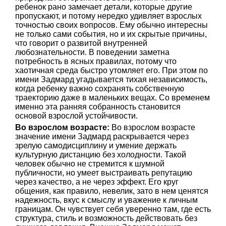
ребенок рано замечает детали, которые другие
пропускают, и потому нередко удивляет взрослых
точностью своих вопросов. Ему обычно интересны
не только сами события, но и их скрытые причины,
что говорит о развитой внутренней
любознательности. В поведении заметна
потребность в ясных правилах, потому что
хаотичная среда быстро утомляет его. При этом по
имени Задмард угадывается тихая независимость,
когда ребенку важно сохранять собственную
траекторию даже в маленьких вещах. Со временем
именно эта ранняя собранность становится
основой взрослой устойчивости.
Во взрослом возрасте:
Во взрослом возрасте
значение имени Задмард раскрывается через
зрелую самодисциплину и умение держать
культурную дистанцию без холодности. Такой
человек обычно не стремится к шумной
публичности, но умеет выстраивать репутацию
через качество, а не через эффект. Его круг
общения, как правило, невелик, зато в нем ценятся
надежность, вкус к смыслу и уважение к личным
границам. Он чувствует себя уверенно там, где есть
структура, стиль и возможность действовать без