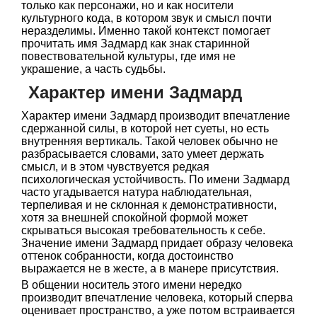
только как персонажи, но и как носители
культурного кода, в котором звук и смысл почти
неразделимы. Именно такой контекст помогает
прочитать имя Задмард как знак старинной
повествовательной культуры, где имя не
украшение, а часть судьбы.
Характер имени Задмард
Характер имени Задмард производит впечатление
сдержанной силы, в которой нет суеты, но есть
внутренняя вертикаль. Такой человек обычно не
разбрасывается словами, зато умеет держать
смысл, и в этом чувствуется редкая
психологическая устойчивость. По имени Задмард
часто угадывается натура наблюдательная,
терпеливая и не склонная к демонстративности,
хотя за внешней спокойной формой может
скрываться высокая требовательность к себе.
Значение имени Задмард придает образу человека
оттенок собранности, когда достоинство
выражается не в жесте, а в манере присутствия.
В общении носитель этого имени нередко
производит впечатление человека, который сперва
оценивает пространство, а уже потом встраивается