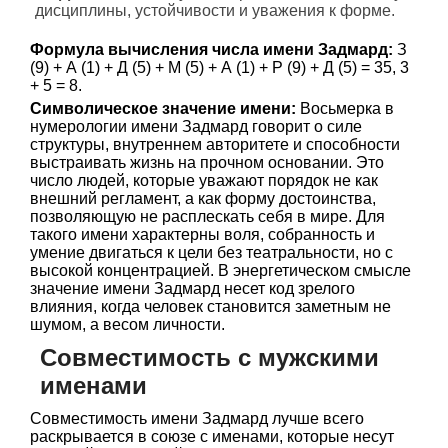
дисциплины, устойчивости и уважения к форме.
Формула вычисления числа имени Задмард:
З
(9) + А (1) + Д (5) + М (5) + А (1) + Р (9) + Д (5) = 35, 3
+ 5 = 8.
Символическое значение имени:
Восьмерка в
нумерологии имени Задмард говорит о силе
структуры, внутреннем авторитете и способности
выстраивать жизнь на прочном основании. Это
число людей, которые уважают порядок не как
внешний регламент, а как форму достоинства,
позволяющую не расплескать себя в мире. Для
такого имени характерны воля, собранность и
умение двигаться к цели без театральности, но с
высокой концентрацией. В энергетическом смысле
значение имени Задмард несет код зрелого
влияния, когда человек становится заметным не
шумом, а весом личности.
Совместимость с мужскими
именами
Совместимость имени Задмард лучше всего
раскрывается в союзе с именами, которые несут