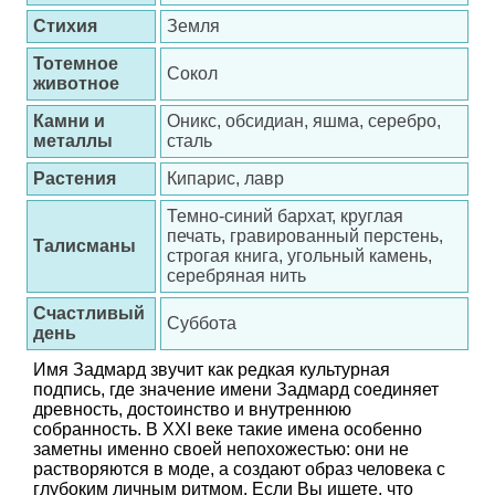
Стихия
Земля
Тотемное
Сокол
животное
Камни и
Оникс, обсидиан, яшма, серебро,
металлы
сталь
Растения
Кипарис, лавр
Темно-синий бархат, круглая
печать, гравированный перстень,
Талисманы
строгая книга, угольный камень,
серебряная нить
Счастливый
Суббота
день
Имя Задмард звучит как редкая культурная
подпись, где значение имени Задмард соединяет
древность, достоинство и внутреннюю
собранность. В XXI веке такие имена особенно
заметны именно своей непохожестью: они не
растворяются в моде, а создают образ человека с
глубоким личным ритмом. Если Вы ищете, что