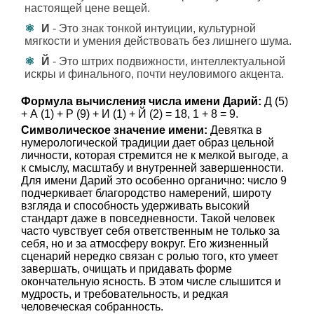
настоящей цене вещей.
И
- Это знак тонкой интуиции, культурной
мягкости и умения действовать без лишнего шума.
Й
- Это штрих подвижности, интеллектуальной
искры и финального, почти неуловимого акцента.
Формула вычисления числа имени Дарий:
Д (5)
+ А (1) + Р (9) + И (1) + Й (2) = 18, 1 + 8 = 9.
Символическое значение имени:
Девятка в
нумерологической традиции дает образ цельной
личности, которая стремится не к мелкой выгоде, а
к смыслу, масштабу и внутренней завершенности.
Для имени Дарий это особенно органично: число 9
подчеркивает благородство намерений, широту
взгляда и способность удерживать высокий
стандарт даже в повседневности. Такой человек
часто чувствует себя ответственным не только за
себя, но и за атмосферу вокруг. Его жизненный
сценарий нередко связан с ролью того, кто умеет
завершать, очищать и придавать форме
окончательную ясность. В этом числе слышится и
мудрость, и требовательность, и редкая
человеческая собранность.