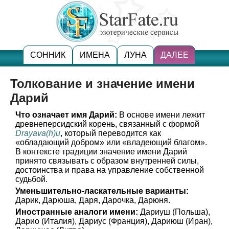
СОННИК
ИМЕНА
ЛУНА
ДАЛЕЕ
Толкование и значение имени
Дарий
Что означает имя Дарий:
В основе имени лежит
древнеперсидский корень, связанный с формой
Drayava(h)u
, который переводится как
«обладающий добром» или «владеющий благом».
В контексте традиции значение имени Дарий
принято связывать с образом внутренней силы,
достоинства и права на управление собственной
судьбой.
Уменьшительно-ласкательные варианты:
Дарик, Дарюша, Даря, Дарочка, Дарюня.
Иностранные аналоги имени:
Дариуш (Польша),
Дарио (Италия), Дариус (Франция), Дариюш (Иран),