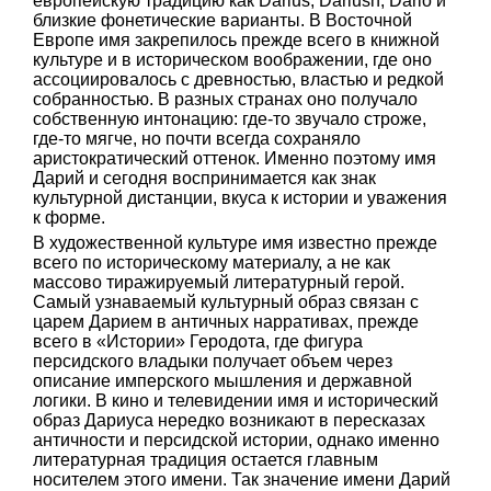
европейскую традицию как Darius, Dariush, Dario и
близкие фонетические варианты. В Восточной
Европе имя закрепилось прежде всего в книжной
культуре и в историческом воображении, где оно
ассоциировалось с древностью, властью и редкой
собранностью. В разных странах оно получало
собственную интонацию: где-то звучало строже,
где-то мягче, но почти всегда сохраняло
аристократический оттенок. Именно поэтому имя
Дарий и сегодня воспринимается как знак
культурной дистанции, вкуса к истории и уважения
к форме.
В художественной культуре имя известно прежде
всего по историческому материалу, а не как
массово тиражируемый литературный герой.
Самый узнаваемый культурный образ связан с
царем Дарием в античных нарративах, прежде
всего в «Истории» Геродота, где фигура
персидского владыки получает объем через
описание имперского мышления и державной
логики. В кино и телевидении имя и исторический
образ Дариуса нередко возникают в пересказах
античности и персидской истории, однако именно
литературная традиция остается главным
носителем этого имени. Так значение имени Дарий