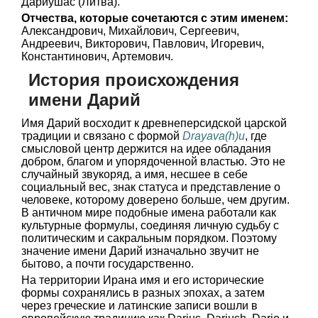
Дариушас (Литва).
Отчества, которые сочетаются с этим именем:
Александрович, Михайлович, Сергеевич,
Андреевич, Викторович, Павлович, Игоревич,
Константинович, Артемович.
История происхождения
имени Дарий
Имя Дарий восходит к древнеперсидской царской
традиции и связано с формой
Drayava(h)u
, где
смысловой центр держится на идее обладания
добром, благом и упорядоченной властью. Это не
случайный звукоряд, а имя, несшее в себе
социальный вес, знак статуса и представление о
человеке, которому доверено больше, чем другим.
В античном мире подобные имена работали как
культурные формулы, соединяя личную судьбу с
политическим и сакральным порядком. Поэтому
значение имени Дарий изначально звучит не
бытово, а почти государственно.
На территории Ирана имя и его исторические
формы сохранялись в разных эпохах, а затем
через греческие и латинские записи вошли в