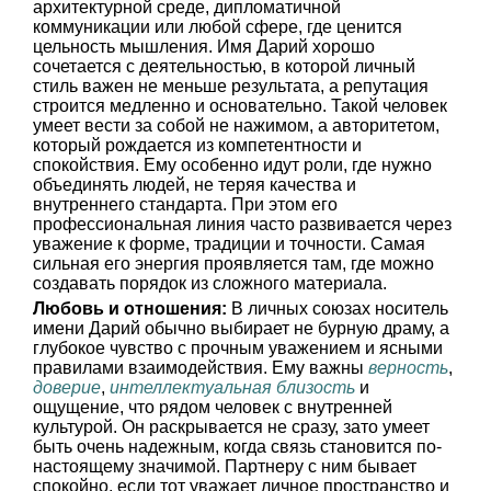
архитектурной среде, дипломатичной
коммуникации или любой сфере, где ценится
цельность мышления. Имя Дарий хорошо
сочетается с деятельностью, в которой личный
стиль важен не меньше результата, а репутация
строится медленно и основательно. Такой человек
умеет вести за собой не нажимом, а авторитетом,
который рождается из компетентности и
спокойствия. Ему особенно идут роли, где нужно
объединять людей, не теряя качества и
внутреннего стандарта. При этом его
профессиональная линия часто развивается через
уважение к форме, традиции и точности. Самая
сильная его энергия проявляется там, где можно
создавать порядок из сложного материала.
Любовь и отношения:
В личных союзах носитель
имени Дарий обычно выбирает не бурную драму, а
глубокое чувство с прочным уважением и ясными
правилами взаимодействия. Ему важны
верность
,
доверие
,
интеллектуальная близость
и
ощущение, что рядом человек с внутренней
культурой. Он раскрывается не сразу, зато умеет
быть очень надежным, когда связь становится по-
настоящему значимой. Партнеру с ним бывает
спокойно, если тот уважает личное пространство и