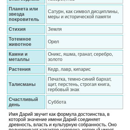
Планета или
Сатурн, как символ дисциплины,
звезда
меры и исторической памяти
покровитель
Стихия
Земля
Тотемное
Орел
животное
Камни и
Оникс, яшма, гранат, серебро,
металлы
золото
Растения
Кедр, лавр, кипарис
Печатка, темно-синий бархат,
Талисманы
щит, перстень, строгая книга,
гербовый знак
Счастливый
Суббота
день
Имя Дарий звучит как формула достоинства, в
которой значение имени Дарий соединяет
древность, власть и культурную собранность. Оно
подчеркивает характер человека, который умеет