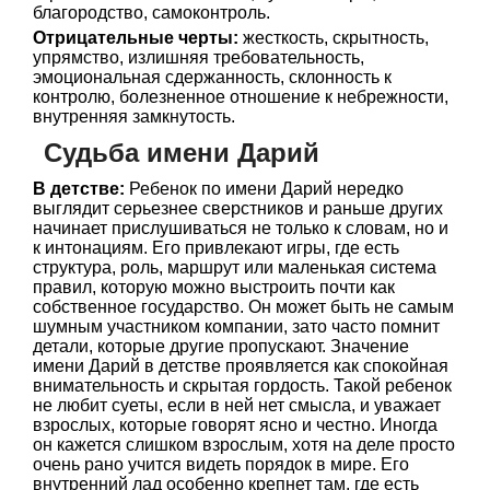
благородство, самоконтроль.
Отрицательные черты:
жесткость, скрытность,
упрямство, излишняя требовательность,
эмоциональная сдержанность, склонность к
контролю, болезненное отношение к небрежности,
внутренняя замкнутость.
Судьба имени Дарий
В детстве:
Ребенок по имени Дарий нередко
выглядит серьезнее сверстников и раньше других
начинает прислушиваться не только к словам, но и
к интонациям. Его привлекают игры, где есть
структура, роль, маршрут или маленькая система
правил, которую можно выстроить почти как
собственное государство. Он может быть не самым
шумным участником компании, зато часто помнит
детали, которые другие пропускают. Значение
имени Дарий в детстве проявляется как спокойная
внимательность и скрытая гордость. Такой ребенок
не любит суеты, если в ней нет смысла, и уважает
взрослых, которые говорят ясно и честно. Иногда
он кажется слишком взрослым, хотя на деле просто
очень рано учится видеть порядок в мире. Его
внутренний лад особенно крепнет там, где есть