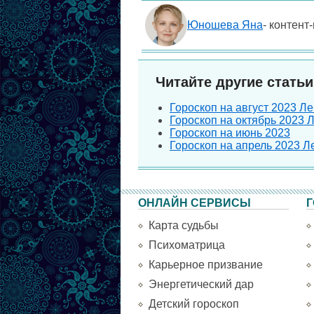
Юношева Яна
- контент
Читайте другие статьи
Гороскоп на август 2023 Ле
Гороскоп на октябрь 2023 Л
Гороскоп на июнь 2023
Гороскоп на апрель 2023 Ле
ОНЛАЙН СЕРВИСЫ
Г
Карта судьбы
Психоматрица
Карьерное призвание
Энергетический дар
Детский гороскоп