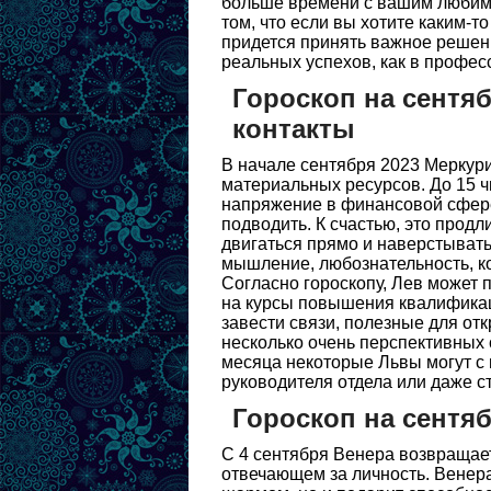
больше времени с вашим любимы
том, что если вы хотите каким-т
придется принять важное решени
реальных успехов, как в профес
Гороскоп на сентяб
контакты
В начале сентября 2023 Меркури
материальных ресурсов. До 15 ч
напряжение в финансовой сфере.
подводить. К счастью, это продл
двигаться прямо и наверстыват
мышление, любознательность, ко
Согласно гороскопу, Лев может 
на курсы повышения квалификац
завести связи, полезные для от
несколько очень перспективных 
месяца некоторые Львы могут с
руководителя отдела или даже с
Гороскоп на сентяб
С 4 сентября Венера возвращает
отвечающем за личность. Венера