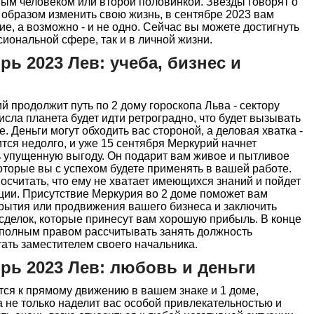
м человеком или второй половинкой. Звезды говорят о
о образом изменить свою жизнь, в сентябре 2023 вам
е, а возможно - и не одно. Сейчас вы можете достигнуть
сиональной сфере, так и в личной жизни.
рь 2023 Лев: учеба, бизнес и
й продолжит путь по 2 дому гороскопа Льва - сектору
исла планета будет идти ретроградно, что будет вызывать
 Деньги могут обходить вас стороной, а деловая хватка -
ится недолго, и уже 15 сентября Меркурий начнет
ь упущенную выгоду. Он подарит вам живое и пытливое
торые вы с успехом будете применять в вашей работе.
посчитать, что ему не хватает имеющихся знаний и пойдет
ии. Присутствие Меркурия во 2 доме поможет вам
крытия или продвижения вашего бизнеса и заключить
сделок, которые принесут вам хорошую прибыль. В конце
 полным правом рассчитывать занять должность
тать заместителем своего начальника.
рь 2023 Лев: любовь и деньги
ся к прямому движению в вашем знаке и 1 доме,
 не только наделит вас особой привлекательностью и