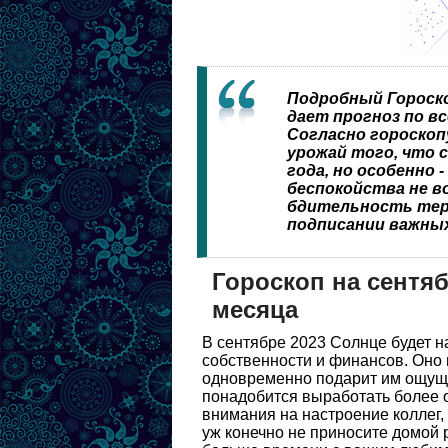
Подробный Гороско
дает прогноз по вс
Согласно гороскоп
урожай того, что 
года, но особенно 
беспокойства не в
бдительность теря
подписании важны
Гороскоп на сентяб
месяца
В сентябре 2023 Солнце будет на
собственности и финансов. Оно 
одновременно подарит им ощуще
понадобится выработать более 
внимания на настроение коллег, 
уж конечно не приносите домой 