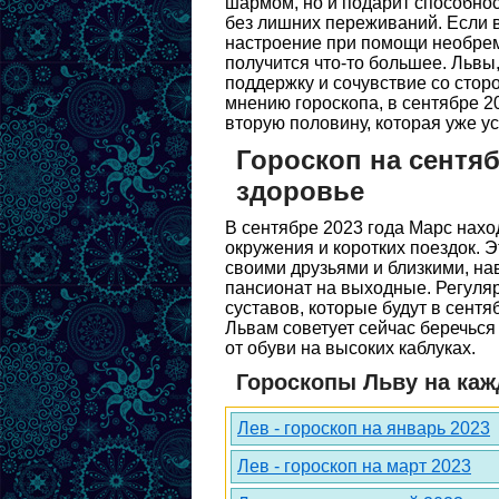
шармом, но и подарит способнос
без лишних переживаний. Если в
настроение при помощи необреме
получится что-то большее. Львы
поддержку и сочувствие со сторон
мнению гороскопа, в сентябре 20
вторую половину, которая уже у
Гороскоп на сентяб
здоровье
В сентябре 2023 года Марс наход
окружения и коротких поездок. Э
своими друзьями и близкими, на
пансионат на выходные. Регуляр
суставов, которые будут в сент
Львам советует сейчас беречься
от обуви на высоких каблуках.
Гороскопы Льву на каж
Лев - гороскоп на январь 2023
Лев - гороскоп на март 2023