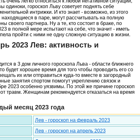
ть очень легко относиться к любой негативной ситуации,
ы одиноки, гороскоп Льву советует поднять себе
нительной интрижки. И кто знает - возможно, из этого
, находящиеся в паре, могут рассчитывать на полную
ы своего партнера. Ну а те, кто состоит в браке, по
23 в полной мере испытают на себе, что значит - иметь
спела пройти с ними не одну сложную ситуацию в жизни.
рь 2023 Лев: активность и
ится в 3 дом личного гороскопа Льва - области ближнего
то будет хорошее время для того чтобы проводить его со
вещать их или отправиться куда-то вместе в загородный
ные занятия спортом помогут укреплению связок и
ябре 2023 особенно уязвимы. По этой же причине гороскоп
 от травм. Женщинам рекомендуется отказаться на время
дый месяц 2023 года
Лев - гороскоп на февраль 2023
Лев - гороскоп на апрель 2023