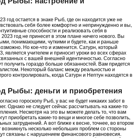
од Рыбы: настроение и
23 год остается в знаке Рыб, где он находится уже не
увствовать себя более комфортно и непринужденно и вы,
интуитивные способности и реализовать себя в
2023 год не принесет в этом плане ничего нового. Вы
ми, понимающими, чуткими и будете, как и раньше
возможно. Но кое-что и изменится. Сатурн, который
3, является учителем и приносит уроки во всех сферах
 связанных с вашей внешней идентичностью. Согласно
ут получить гораздо больше обязанностей. Вам придется
еалистом. Некоторый баланс между реальностью и
ого контролировать, когда Сатурн и Нептун находятся в
год Рыбы: деньги и приобретения
огласно гороскопу Рыб, у вас не будет никаких забот в
нег. Однако не следует сейчас рассчитывать на какие-то
ления. Несмотря на это вы можете делать то, что вам
гут приобретать какие-то вещи и многое себе позволить,
ных затруднений. А вот ближе к весне, точнее, во втором
т возникнуть несколько небольших проблем со стороны
удут связаны с нарушением финансового равновесия.