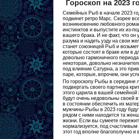
Гороскоп на 2023 
Семейных Рыб в начале 2023 го
подкинет ретро Марс. Скорее всег
возникновению любовного романа
инстинктов и выпустите их из-п
вашего брака. И не факт, что он
разума и надеть узду на свои же
станет союзницей Рыб и возьмет
которые состоят в браке или в 
довольно гармоничного периода 
некоторая, довольно незначител
под влияние Сатурна, а это при
паре, которые, впрочем, они ус
По гороскопу Рыбы в середине л
подвергать своего партнера крит
этого царила в вашей семейной
будут очень недовольны своей вт
в состоянии обеспечить их мате
мужчины-Рыбы в 2023 году будут
рядом с ними находится та женщ
жизни. Если вы сумеете пережит
нормализуется, под счастливым
этот год вполне благополучно и 