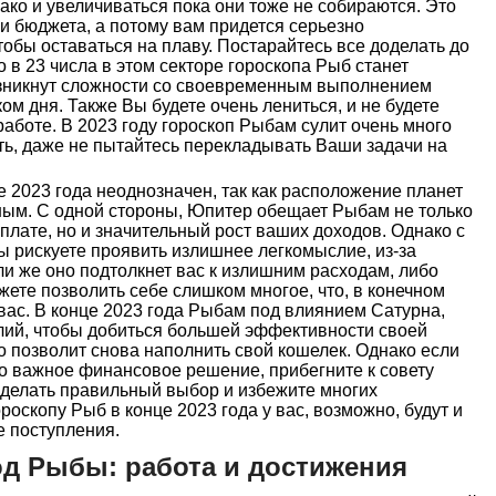
ко и увеличиваться пока они тоже не собираются. Это
и бюджета, а потому вам придется серьезно
тобы оставаться на плаву. Постарайтесь все доделать до
о в 23 числа в этом секторе гороскопа Рыб станет
озникнут сложности со своевременным выполнением
ом дня. Также Вы будете очень лениться, и не будете
работе. В 2023 году гороскоп Рыбам сулит очень много
еть, даже не пытайтесь перекладывать Ваши задачи на
е 2023 года неоднозначен, так как расположение планет
ым. С одной стороны, Юпитер обещает Рыбам не только
плате, но и значительный рост ваших доходов. Однако с
ы рискуете проявить излишнее легкомыслие, из-за
ли же оно подтолкнет вас к излишним расходам, либо
жете позволить себе слишком многое, что, в конечном
 вас. В конце 2023 года Рыбам под влиянием Сатурна,
лий, чтобы добиться большей эффективности своей
о позволит снова наполнить свой кошелек. Однако если
то важное финансовое решение, прибегните к совету
сделать правильный выбор и избежите многих
ороскопу Рыб в конце 2023 года у вас, возможно, будут и
 поступления.
год Рыбы: работа и достижения