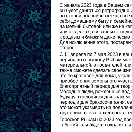
С начала 2023 года в Вашем сек
он будет двигаться ретроградно 
во второй половине месяца все 
себя домашнему быту и семейно
на мелкий бытовой или же на ка
или о сделках, связанных с нед
к родным и близким даже несмотр
Для исключения этого, постарай
сторон.
С 11 апреля по 7 мая 2023 в ваш
период по гороскопу Рыбам можн
материальной, от родителей или
также сможете сделать своё жил
что-то красивое для дома, укра
приобретения земельного участка
благоприятный период для творч
Молодые люди, рожденные под з
будущую половинку для знакомст
период и для бракосочетания, се
это может указывать на появлен
тружеников села, археологов, ге
Гороскоп Рыбам на 2023 год пре
событий - вы будете сохранять и