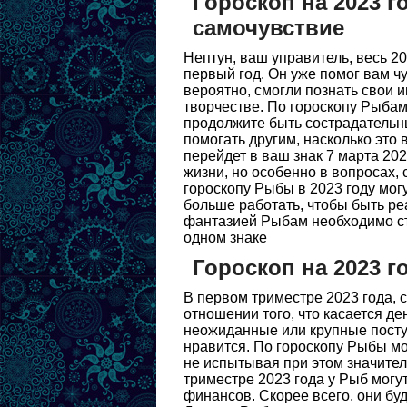
Гороскоп на 2023 г
самочувствие
Нептун, ваш управитель, весь 20
первый год. Он уже помог вам ч
вероятно, смогли познать свои 
творчестве. По гороскопу Рыбам 
продолжите быть сострадательны
помогать другим, насколько это 
перейдет в ваш знак 7 марта 202
жизни, но особенно в вопросах,
гороскопу Рыбы в 2023 году мог
больше работать, чтобы быть р
фантазией Рыбам необходимо стр
одном знаке
Гороскоп на 2023 
В первом триместре 2023 года, с
отношении того, что касается де
неожиданные или крупные поступ
нравится. По гороскопу Рыбы мо
не испытывая при этом значитель
триместре 2023 года у Рыб могу
финансов. Скорее всего, они б