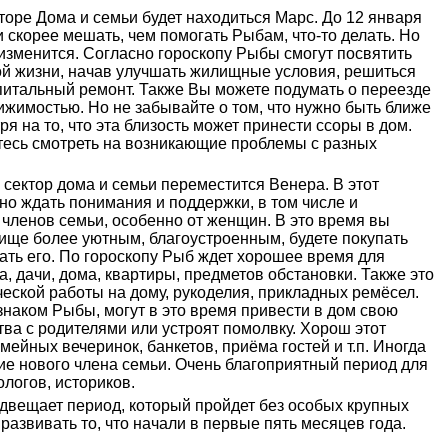
торе Дома и семьи будет находиться Марс. До 12 января
и скорее мешать, чем помогать Рыбам, что-то делать. Но
изменится. Согласно гороскопу Рыбы смогут посвятить
й жизни, начав улучшать жилищные условия, решиться
питальный ремонт. Также Вы можете подумать о переезде
вижимостью. Но не забывайте о том, что нужно быть ближе
я на то, что эта близость может принести ссоры в дом.
тесь смотреть на возникающие проблемы с разных
 сектор дома и семьи переместится Венера. В этот
о ждать понимания и поддержки, в том числе и
 членов семьи, особенно от женщин. В это время вы
ище более уютным, благоустроенным, будете покупать
шать его. По гороскопу Рыб ждет хорошее время для
, дачи, дома, квартиры, предметов обстановки. Также это
еской работы на дому, рукоделия, прикладных ремёсел.
наком Рыбы, могут в это время привести в дом свою
ва с родителями или устроят помолвку. Хорош этот
мейных вечеринок, банкетов, приёма гостей и т.п. Иногда
ие нового члена семьи. Очень благоприятный период для
ологов, историков.
двещает период, который пройдет без особых крупных
 развивать то, что начали в первые пять месяцев года.