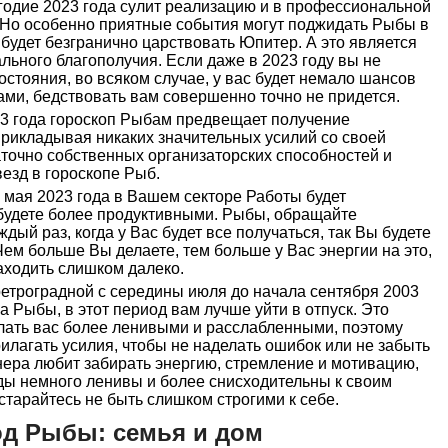
годие 2023 года сулит реализацию и в профессиональной
. Но особенно приятные события могут поджидать Рыбы в
будет безгранично царствовать Юпитер. А это является
ьного благополучия. Если даже в 2023 году вы не
остояния, во всяком случае, у вас будет немало шансов
ами, бедствовать вам совершенно точно не придется.
23 года гороскоп Рыбам предвещает получение
прикладывая никаких значительных усилий со своей
аточно собственных организаторских способностей и
езд в гороскопе Рыб.
а мая 2023 года в Вашем секторе Работы будет
 будете более продуктивными. Рыбы, обращайте
дый раз, когда у Вас будет все получаться, так Вы будете
Чем больше Вы делаете, тем больше у Вас энергии на это,
заходить слишком далеко.
 ретроградной с середины июля до начала сентября 2003
а Рыбы, в этот период вам лучше уйти в отпуск. Это
лать вас более ленивыми и расслабленными, поэтому
илагать усилия, чтобы не наделать ошибок или не забыть
нера любит забирать энергию, стремление и мотивацию,
ды немного ленивы и более снисходительны к своим
старайтесь не быть слишком строгими к себе.
год Рыбы: семья и дом