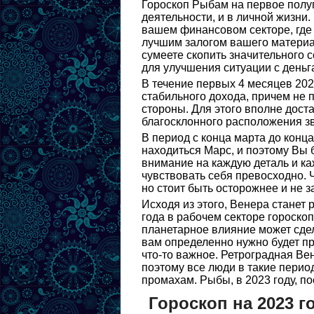
Гороскоп Рыбам на первое полу
деятельности, и в личной жизни
вашем финансовом секторе, где 
лучшим залогом вашего материал
сумеете скопить значительного с
для улучшения ситуации с деньг
В течение первых 4 месяцев 20
стабильного дохода, причем не 
стороны. Для этого вполне дост
благосклонного расположения зв
В период с конца марта до конц
находиться Марс, и поэтому Вы
внимание на каждую деталь и каж
чувствовать себя превосходно. 
но стоит быть осторожнее и не 
Исходя из этого, Венера станет
года в рабочем секторе гороскоп
планетарное влияние может сде
вам определенно нужно будет пр
что-то важное. Ретроградная Ве
поэтому все люди в такие перио
промахам. Рыбы, в 2023 году, по
Гороскоп на 2023 