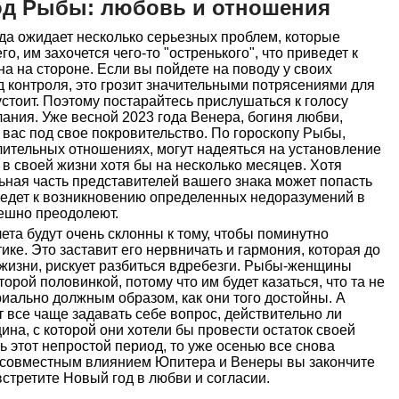
год Рыбы: любовь и отношения
да ожидает несколько серьезных проблем, которые
о, им захочется чего-то "остренького", что приведет к
 на стороне. Если вы пойдете на поводу у своих
од контроля, это грозит значительными потрясениями для
 устоит. Поэтому постарайтесь прислушаться к голосу
лания. Уже весной 2023 года Венера, богиня любви,
 вас под свое покровительство. По гороскопу Рыбы,
длительных отношениях, могут надеяться на установление
в своей жизни хотя бы на несколько месяцев. Хотя
ьная часть представителей вашего знака может попасть
ведет к возникновению определенных недоразумений в
пешно преодолеют.
ета будут очень склонны к тому, чтобы поминутно
ике. Это заставит его нервничать и гармония, которая до
 жизни, рискует разбиться вдребезги. Рыбы-женщины
орой половинкой, потому что им будет казаться, что та не
риально должным образом, как они того достойны. А
 все чаще задавать себе вопрос, действительно ли
ина, с которой они хотели бы провести остаток своей
ь этот непростой период, то уже осенью все снова
 совместным влиянием Юпитера и Венеры вы закончите
встретите Новый год в любви и согласии.