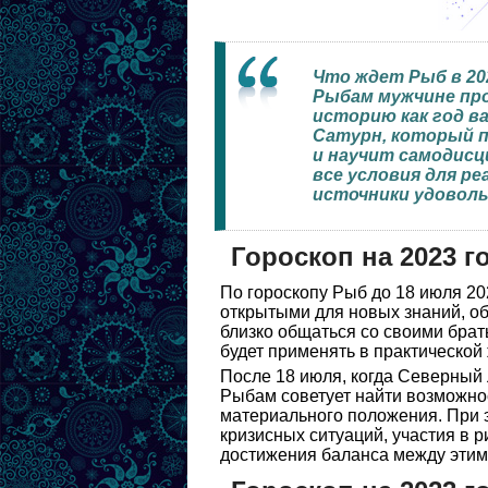
Что ждет Рыб в 20
Рыбам мужчине про
историю как год в
Сатурн, который п
и научит самодисц
все условия для р
источники удовол
Гороскоп на 2023 
По гороскопу Рыб до 18 июля 20
открытыми для новых знаний, о
близко общаться со своими брат
будет применять в практической
После 18 июля, когда Северный 
Рыбам советует найти возможнос
материального положения. При э
кризисных ситуаций, участия в 
достижения баланса между этими