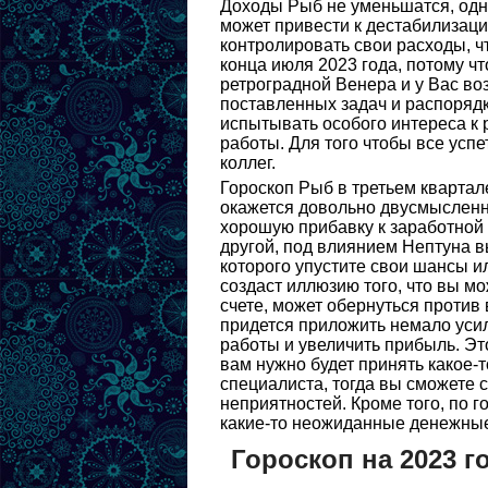
Доходы Рыб не уменьшатся, одна
может привести к дестабилизаци
контролировать свои расходы, ч
конца июля 2023 года, потому чт
ретроградной Венера и у Вас в
поставленных задач и распорядк
испытывать особого интереса к 
работы. Для того чтобы все усп
коллег.
Гороскоп Рыб в третьем квартал
окажется довольно двусмысленн
хорошую прибавку к заработной 
другой, под влиянием Нептуна в
которого упустите свои шансы и
создаст иллюзию того, что вы мо
счете, может обернуться против
придется приложить немало уси
работы и увеличить прибыль. Эт
вам нужно будет принять какое-
специалиста, тогда вы сможете 
неприятностей. Кроме того, по г
какие-то неожиданные денежные
Гороскоп на 2023 