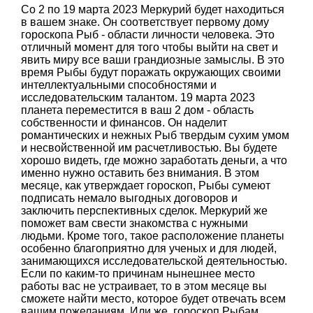
Со 2 по 19 марта 2023 Меркурий будет находиться
в вашем знаке. Он соответствует первому дому
гороскопа Рыб - области личности человека. Это
отличный момент для того чтобы выйти на свет и
явить миру все ваши грандиозные замыслы. В это
время Рыбы будут поражать окружающих своими
интеллектуальными способностями и
исследовательским талантом. 19 марта 2023
планета переместится в ваш 2 дом - область
собственности и финансов. Он наделит
романтических и нежных Рыб твердым сухим умом
и несвойственной им расчетливостью. Вы будете
хорошо видеть, где можно заработать деньги, а что
именно нужно оставить без внимания. В этом
месяце, как утверждает гороскоп, Рыбы сумеют
подписать немало выгодных договоров и
заключить перспективных сделок. Меркурий же
поможет вам свести знакомства с нужными
людьми. Кроме того, такое расположение планеты
особенно благоприятно для ученых и для людей,
занимающихся исследовательской деятельностью.
Если по каким-то причинам нынешнее место
работы вас не устраивает, то в этом месяце вы
сможете найти место, которое будет отвечать всем
вашим пожеланиям. Или же, гороскоп Рыбам