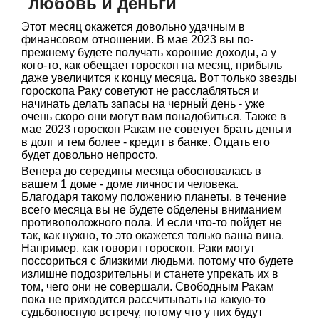
любовь и деньги
Этот месяц окажется довольно удачным в
финансовом отношении. В мае 2023 вы по-
прежнему будете получать хорошие доходы, а у
кого-то, как обещает гороскоп на месяц, прибыль
даже увеличится к концу месяца. Вот только звезды
гороскопа Раку советуют не расслабляться и
начинать делать запасы на черный день - уже
очень скоро они могут вам понадобиться. Также в
мае 2023 гороскоп Ракам не советует брать деньги
в долг и тем более - кредит в банке. Отдать его
будет довольно непросто.
Венера до середины месяца обосновалась в
вашем 1 доме - доме личности человека.
Благодаря такому положению планеты, в течение
всего месяца вы не будете обделены вниманием
противоположного пола. И если что-то пойдет не
так, как нужно, то это окажется только ваша вина.
Например, как говорит гороскоп, Раки могут
поссориться с близкими людьми, потому что будете
излишне подозрительны и станете упрекать их в
том, чего они не совершали. Свободным Ракам
пока не приходится рассчитывать на какую-то
судьбоносную встречу, потому что у них будут