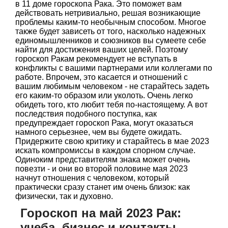
в 11 доме гороскопа Рака. Это поможет вам
действовать нетривиально, решая возникающие
проблемы каким-то необычным способом. Многое
также будет зависеть от того, насколько надежных
единомышленников и союзников вы сумеете себе
найти для достижения ваших целей. Поэтому
гороскоп Ракам рекомендует не вступать в
конфликты с вашими партнерами или коллегами по
работе. Впрочем, это касается и отношений с
вашим любимым человеком - не старайтесь задеть
его каким-то образом или уколоть. Очень легко
обидеть того, кто любит тебя по-настоящему. А вот
последствия подобного поступка, как
предупреждает гороскоп Рака, могут оказаться
намного серьезнее, чем вы будете ожидать.
Придержите свою критику и старайтесь в мае 2023
искать компромиссы в каждом спорном случае.
Одиноким представителям знака может очень
повезти - и они во второй половине мая 2023
начнут отношения с человеком, который
практически сразу станет им очень близок: как
физически, так и духовно.
Гороскоп на май 2023 Рак:
учеба, бизнес и контакты