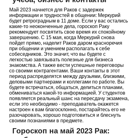
Май 2023 начнется для Раков с задержек
информации и трудностей в общении: Меркурий
будет ретроградным в 11 доме. Если у вас остались
какие-то неоконченные дела, гороскоп Раку
рекомендует посвятить свое время их спокойному
завершению. С 15 мая, когда Меркурий снова
пойдет прямо, наделит Раков даром красноречия
при общении и умением располагать к себе
собеседников. Это значит, что вы будете с
легкостью завязывать полезные для бизнеса
знакомства. А также вести успешные переговоры
со своими контрагентами. Ваши контакты в этот
период распределятся между друзьями, близкими,
деловыми партнерами и коллегами по работе. Вы
будете встречаться, общаться, делиться планами,
обмениваться какой-то информацией. У студентов
появляется реальный шанс на пересдачу экзамена,
если это необходимо - преподаватель окажется
настроен к вам благосклонно, постарайтесь его не
разочаровать, хорошо подготовиться и блеснуть
своими познаниями в предмете.
Гороскоп на май 2023 Рак: