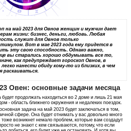
п на май 2023 для Овнов женщин и мужчин дает
ерам жизни: бизнес, деньги, любовь. Любая
ность служит для Овнов только
имулом. Вот в мае 2023 года ему придется в
ить эту свою способность. Однако важно,
це вы старались хорошо обдумывать все то,
наче, как предупреждает гороскоп Овнов, в
 легко нанести обиду кому-то из близких, в чем
я раскаиваться.
023 Овен: основные задачи месяца
 будет продолжать находиться во 2 доме и лишь 21 мая
дом - область ближнего окружения и недалеких поездок.
основная задача на май 2023 будет заключаться в том,
личной сфере. Она будет отнимать у вас довольно много
е тоже возникнет немало проблем, которые вам создадут
росто не знают с кем связываются, потому, что если
-то добиться, его будет уже не остановить. И хотя вы