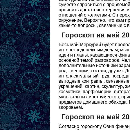
сумеете справиться с проблемой
проявить достаточно терпения и
отношений с коллегами. С перех
окружение. Вероятно, что вам п
какие-то вопросы, связанные с
Гороскоп на май 20
Весь май Меркурий будет продол
интерес к денежным делам, мыш
идеи и планы, касающиеся финан
основной темой разговоров. Чел
дополнительные источники зара
родственники, соседи, друзья. 
интеллектуальный труд, посредн
выгодные контракты, связанные
украшений, картин, скульптур, 
косметики, парфюмерии, литерат
музыкальных инструментов, при
предметов домашнего обихода. 
здоровьем.
Гороскоп на май 2
Согласно гороскопу Овна финан