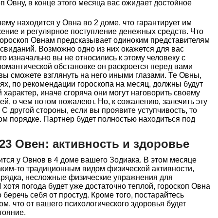
п Овну, в конце этого месяца вас ожидает достойное
му находится у Овна во 2 доме, что гарантирует им
ение и регулярное поступление денежных средств. Что
 гороскоп Овнам предсказывает одиноким представителям
 свиданий. Возможно одно из них окажется для вас
о изначально вы не относились к этому человеку с
романтической обстановке он раскроется перед вами
вы сможете взглянуть на него иными глазами. Те Овны,
ях, по рекомендации гороскопа на месяц, должны будут
 характер, иначе сгоряча они могут наговорить своему
й, о чем потом пожалеют. Но, к сожалению, залечить эту
 С другой стороны, если вы проявите уступчивость, то
ом порядке. Партнер будет полностью находиться под
23 Овен: активность и здоровье
ится у Овнов в 4 доме вашего Зодиака. В этом месяце
аким-то традиционным видом физической активности,
зарядка, несложные физические упражнения для
отя погода будет уже достаточно теплой, гороскоп Овна
беречь себя от простуд. Кроме того, постарайтесь
ом, что от вашего психологического здоровья будет
тояние.