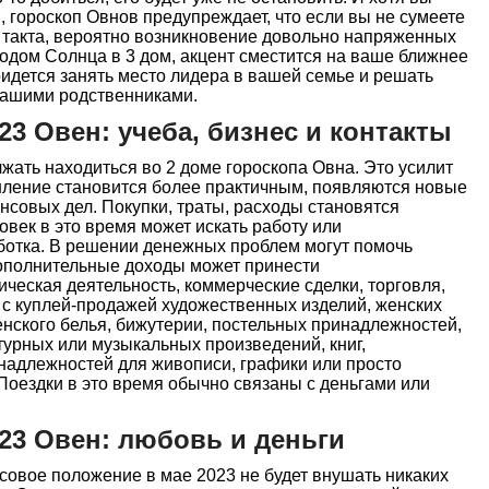
, гороскоп Овнов предупреждает, что если вы не сумеете
 такта, вероятно возникновение довольно напряженных
одом Солнца в 3 дом, акцент сместится на ваше ближнее
ридется занять место лидера в вашей семье и решать
 вашими родственниками.
23 Овен: учеба, бизнес и контакты
жать находиться во 2 доме гороскопа Овна. Это усилит
ление становится более практичным, появляются новые
совых дел. Покупки, траты, расходы становятся
овек в это время может искать работу или
ботка. В решении денежных проблем могут помочь
Дополнительные доходы может принести
ическая деятельность, коммерческие сделки, торговля,
 с куплей-продажей художественных изделий, женских
женского белья, бижутерии, постельных принадлежностей,
урных или музыкальных произведений, книг,
надлежностей для живописи, графики или просто
Поездки в это время обычно связаны с деньгами или
023 Овен: любовь и деньги
совое положение в мае 2023 не будет внушать никаких