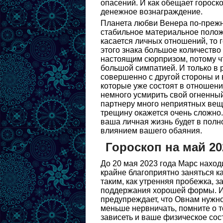
опасений. И как обещает гороско
денежное вознаграждение.
Планета любви Венера по-прежне
стабильное материальное полож
касается личных отношений, то
этого знака большое количество
настоящим сюрпризом, потому чт
большой симпатией. И только в 
совершенно с другой стороны и 
которые уже состоят в отношени
немного усмирить свой огненный
партнеру много неприятных веще
трещину окажется очень сложно.
ваша личная жизнь будет в полн
влиянием вашего обаяния.
Гороскоп на май 20
До 20 мая 2023 года Марс наход
крайне благоприятно заняться к
таким, как утренняя пробежка, 
поддержания хорошей формы. И х
предупреждает, что Овнам нужно 
меньше нервничать, помните о т
зависеть и ваше физическое сос