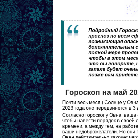
Подробный Гороско
прогноз по всем сф
возникающая опас
дополнительным ст
полной мере прояв
чтобы в этом меся
что вы говорите, и
запале будет очень
позже вам придетс
Гороскоп на май 2
Почти весь месяц Солнце у Овна
2023 года оно передвинется в 3 
Согласно гороскопу Овна, ваша 
чтобы навести порядок в своей 
времени, а между тем, на работ
ваши недоброжелатели. Но они п
Овен действительно захочет чего