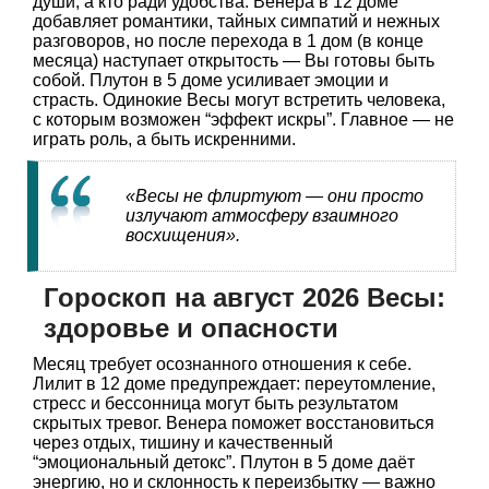
души, а кто ради удобства. Венера в 12 доме
добавляет романтики, тайных симпатий и нежных
разговоров, но после перехода в 1 дом (в конце
месяца) наступает открытость — Вы готовы быть
собой. Плутон в 5 доме усиливает эмоции и
страсть. Одинокие Весы могут встретить человека,
с которым возможен “эффект искры”. Главное — не
играть роль, а быть искренними.
«Весы не флиртуют — они просто
излучают атмосферу взаимного
восхищения».
Гороскоп на август 2026 Весы:
здоровье и опасности
Месяц требует осознанного отношения к себе.
Лилит в 12 доме предупреждает: переутомление,
стресс и бессонница могут быть результатом
скрытых тревог. Венера поможет восстановиться
через отдых, тишину и качественный
“эмоциональный детокс”. Плутон в 5 доме даёт
энергию, но и склонность к переизбытку — важно