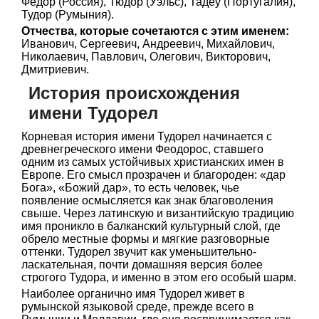
Федор (Россия), Тюдор (Уэльс), Тадеу (Португалия),
Тудор (Румыния).
Отчества, которые сочетаются с этим именем:
Иванович, Сергеевич, Андреевич, Михайлович,
Николаевич, Павлович, Олегович, Викторович,
Дмитриевич.
История происхождения
имени Тудорел
Корневая история имени Тудорел начинается с
древнегреческого имени Феодорос, ставшего
одним из самых устойчивых христианских имен в
Европе. Его смысл прозрачен и благороден: «дар
Бога», «Божий дар», то есть человек, чье
появление осмысляется как знак благоволения
свыше. Через латинскую и византийскую традицию
имя проникло в балканский культурный слой, где
обрело местные формы и мягкие разговорные
оттенки. Тудорел звучит как уменьшительно-
ласкательная, почти домашняя версия более
строгого Тудора, и именно в этом его особый шарм.
Наиболее органично имя Тудорел живет в
румынской языковой среде, прежде всего в