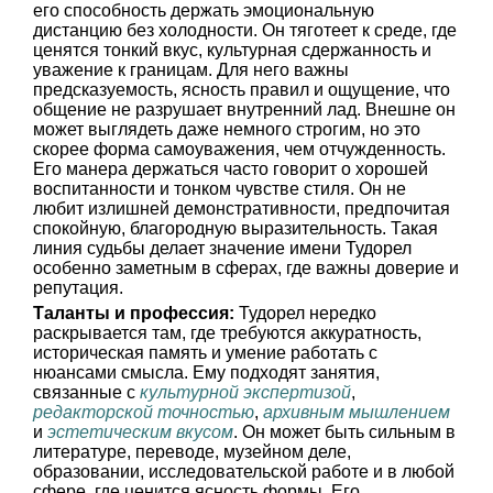
его способность держать эмоциональную
дистанцию без холодности. Он тяготеет к среде, где
ценятся тонкий вкус, культурная сдержанность и
уважение к границам. Для него важны
предсказуемость, ясность правил и ощущение, что
общение не разрушает внутренний лад. Внешне он
может выглядеть даже немного строгим, но это
скорее форма самоуважения, чем отчужденность.
Его манера держаться часто говорит о хорошей
воспитанности и тонком чувстве стиля. Он не
любит излишней демонстративности, предпочитая
спокойную, благородную выразительность. Такая
линия судьбы делает значение имени Тудорел
особенно заметным в сферах, где важны доверие и
репутация.
Таланты и профессия:
Тудорел нередко
раскрывается там, где требуются аккуратность,
историческая память и умение работать с
нюансами смысла. Ему подходят занятия,
связанные с
культурной экспертизой
,
редакторской точностью
,
архивным мышлением
и
эстетическим вкусом
. Он может быть сильным в
литературе, переводе, музейном деле,
образовании, исследовательской работе и в любой
сфере, где ценится ясность формы. Его