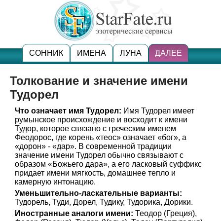
СОННИК
ИМЕНА
ЛУНА
ДАЛЕЕ
Толкование и значение имени
Тудорел
Что означает имя Тудорел:
Имя Тудорел имеет
румынское происхождение и восходит к имени
Тудор, которое связано с греческим именем
Феодорос, где корень «теос» означает «бог», а
«дорон» - «дар». В современной традиции
значение имени Тудорел обычно связывают с
образом «Божьего дара», а его ласковый суффикс
придает имени мягкость, домашнее тепло и
камерную интонацию.
Уменьшительно-ласкательные варианты:
Тудорель, Туди, Дорел, Тудику, Тудорика, Дорики.
Иностранные аналоги имени:
Теодор (Греция),