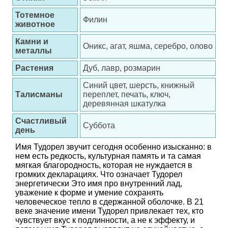
Тотемное
Филин
животное
Камни и
Оникс, агат, яшма, серебро, олово
металлы
Растения
Дуб, лавр, розмарин
Синий цвет, шерсть, книжный
Талисманы
переплет, печать, ключ,
деревянная шкатулка
Счастливый
Суббота
день
Имя Тудорел звучит сегодня особенно изысканно: в
нем есть редкость, культурная память и та самая
мягкая благородность, которая не нуждается в
громких декларациях. Что означает Тудорел
энергетически Это имя про внутренний лад,
уважение к форме и умение сохранять
человеческое тепло в сдержанной оболочке. В 21
веке значение имени Тудорел привлекает тех, кто
чувствует вкус к подлинности, а не к эффекту, и