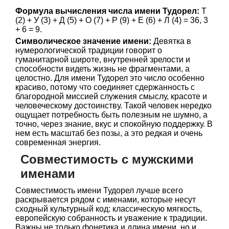
Формула вычисления числа имени Тудорел:
Т
(2) + У (3) + Д (5) + О (7) + Р (9) + Е (6) + Л (4) = 36, 3
+ 6 = 9.
Символическое значение имени:
Девятка в
нумерологической традиции говорит о
гуманитарной широте, внутренней зрелости и
способности видеть жизнь не фрагментами, а
целостно. Для имени Тудорел это число особенно
красиво, потому что соединяет сдержанность с
благородной миссией служения смыслу, красоте и
человеческому достоинству. Такой человек нередко
ощущает потребность быть полезным не шумно, а
точно, через знание, вкус и спокойную поддержку. В
нем есть масштаб без позы, а это редкая и очень
современная энергия.
Совместимость с мужскими
именами
Совместимость имени Тудорел лучше всего
раскрывается рядом с именами, которые несут
сходный культурный код: классическую мягкость,
европейскую собранность и уважение к традиции.
Важны не только фонетика и длина имени, но и