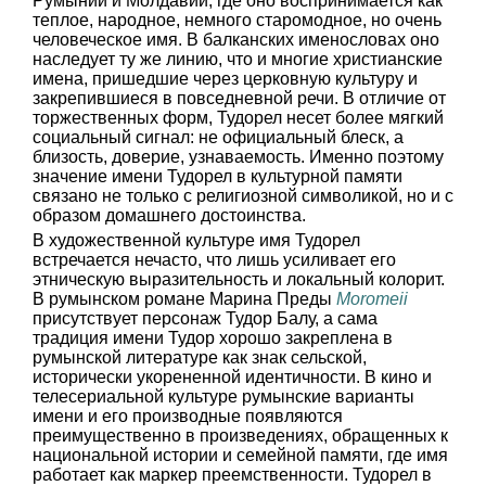
Румынии и Молдавии, где оно воспринимается как
теплое, народное, немного старомодное, но очень
человеческое имя. В балканских именословах оно
наследует ту же линию, что и многие христианские
имена, пришедшие через церковную культуру и
закрепившиеся в повседневной речи. В отличие от
торжественных форм, Тудорел несет более мягкий
социальный сигнал: не официальный блеск, а
близость, доверие, узнаваемость. Именно поэтому
значение имени Тудорел в культурной памяти
связано не только с религиозной символикой, но и с
образом домашнего достоинства.
В художественной культуре имя Тудорел
встречается нечасто, что лишь усиливает его
этническую выразительность и локальный колорит.
В румынском романе Марина Преды
Moromeii
присутствует персонаж Тудор Балу, а сама
традиция имени Тудор хорошо закреплена в
румынской литературе как знак сельской,
исторически укорененной идентичности. В кино и
телесериальной культуре румынские варианты
имени и его производные появляются
преимущественно в произведениях, обращенных к
национальной истории и семейной памяти, где имя
работает как маркер преемственности. Тудорел в