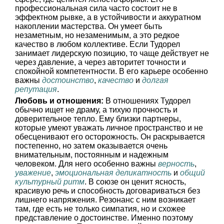
профессиональная сила часто состоит не в
эффектном рывке, а в устойчивости и аккуратном
накоплении мастерства. Он умеет быть
незаметным, но незаменимым, а это редкое
качество в любом коллективе. Если Тудорел
занимает лидерскую позицию, то чаще действует не
через давление, а через авторитет точности и
спокойной компетентности. В его карьере особенно
важны
достоинство
,
качество
и
долгая
репутация
.
Любовь и отношения:
В отношениях Тудорел
обычно ищет не драму, а тихую прочность и
доверительное тепло. Ему близки партнеры,
которые умеют уважать личное пространство и не
обесценивают его осторожность. Он раскрывается
постепенно, но затем оказывается очень
внимательным, постоянным и надежным
человеком. Для него особенно важны
верность
,
уважение
,
эмоциональная деликатность
и
общий
культурный ритм
. В союзе он ценит ясность,
красивую речь и способность договариваться без
лишнего напряжения. Резонанс с ним возникает
там, где есть не только симпатия, но и схожее
представление о достоинстве. Именно поэтому