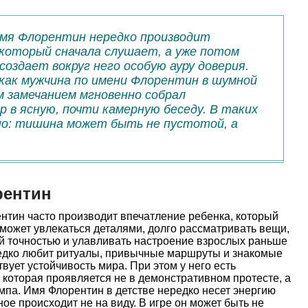
имя Флорентин нередко производит
 который сначала слушает, а уже потом
создает вокруг него особую ауру доверия.
как мужчина по имени Флорентин в шумной
 замечанием мгновенно собрал
р в ясную, почти камерную беседу. В таких
но: тишина может быть не пустотой, а
рентин
нтин часто производит впечатление ребенка, который
 может увлекаться деталями, долго рассматривать вещи,
й точностью и улавливать настроение взрослых раньше
редко любит ритуалы, привычные маршруты и знакомые
твует устойчивость мира. При этом у него есть
которая проявляется не в демонстративном протесте, а
мпа. Имя Флорентин в детстве нередко несет энергию
ное происходит не на виду. В игре он может быть не