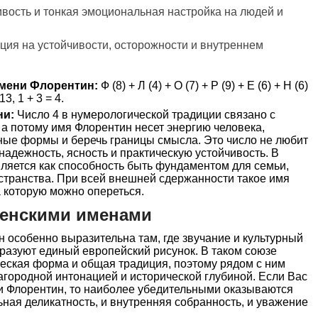
ивость и тонкая эмоциональная настройка на людей и
ция на устойчивости, осторожности и внутреннем
мени Флорентин:
Ф (8) + Л (4) + О (7) + Р (9) + Е (6) + Н (6)
13, 1 + 3 = 4.
ни:
Число 4 в нумерологической традиции связано с
 а потому имя Флорентин несет энергию человека,
ные формы и беречь границы смысла. Это число не любит
 надежность, ясность и практическую устойчивость. В
вляется как способность быть фундаментом для семьи,
остранства. При всей внешней сдержанности такое имя
 которую можно опереться.
женскими именами
 особенно выразительна там, где звучание и культурный
образуют единый европейский рисунок. В таком союзе
ческая форма и общая традиция, поэтому рядом с ним
агородной интонацией и исторической глубиной. Если Вас
и Флорентин, то наиболее убедительными оказываются
ьная деликатность, и внутренняя собранность, и уважение