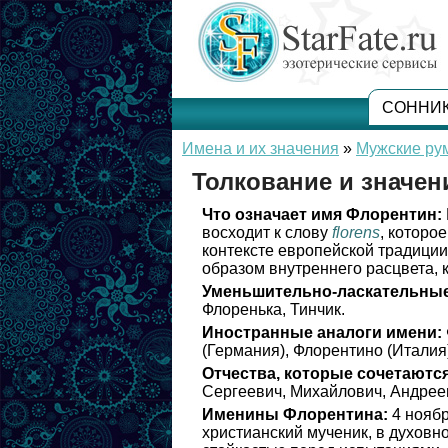
СОННИ
Имена и их значения
»
Мужские ру
Толкование и значе
Что означает имя Флорентин:
восходит к слову
florens
, которо
контексте европейской традиции
образом внутреннего расцвета, 
Уменьшительно-ласкательные
Флоренька, Тинчик.
Иностранные аналоги имени:
(Германия), Флорентино (Италия)
Отчества, которые сочетаются
Сергеевич, Михайлович, Андреев
Именины Флорентина:
4 ноябр
христианский мученик, в духовн