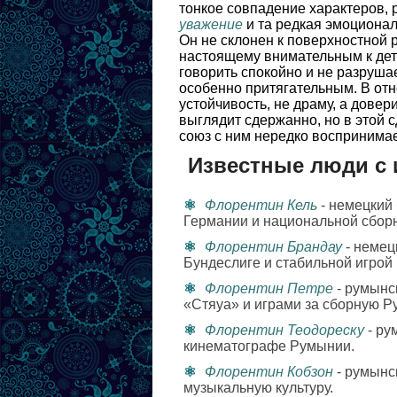
тонкое совпадение характеров,
уважение
и та редкая эмоционал
Он не склонен к поверхностной р
настоящему внимательным к дета
говорить спокойно и не разруша
особенно притягательным. В от
устойчивость, не драму, а довер
выглядит сдержанно, но в этой 
союз с ним нередко воспринимае
Известные люди с
Флорентин Кель
- немецкий 
Германии и национальной сбор
Флорентин Брандау
- немец
Бундеслиге и стабильной игрой
Флорентин Петре
- румынс
«Стяуа» и играми за сборную Р
Флорентин Теодореску
- ру
кинематографе Румынии.
Флорентин Кобзон
- румынс
музыкальную культуру.