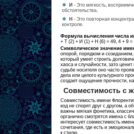
И
- Это мягкость, восприимч
обстоятельства.
Н
- Это повторная концентра
контроле.
Формула вычисления числа и
+ Т (2) + И (1) + Н (6) = 49, 4 + 9 = 
Символическое значение име
опорой, порядком и созиданием,
который умеет строить долговеч
хаоса и случайности, зато ценит
судьбе носителя оно часто проя
дела или целого культурного пр
создает ощущение прочности, на
Совместимость с 
Совместимость имени Флорентин
код не спорят друг с другом, а 
важны мягкая фонетика, класси
органично смотрятся имена с бл
интересует совместимость имен
сочетания, где есть и эмоционал
к стилю.