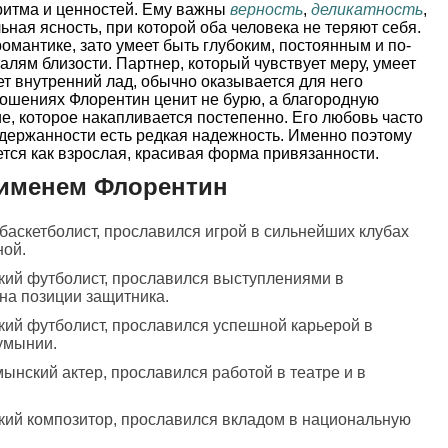
 ритма и ценностей. Ему важны
верность
,
деликатность
,
ьная ясность, при которой оба человека не теряют себя.
омантике, зато умеет быть глубоким, постоянным и по-
лям близости. Партнер, который чувствует меру, умеет
ет внутренний лад, обычно оказывается для него
ношениях Флорентин ценит не бурю, а благородную
ие, которое накапливается постепенно. Его любовь часто
сдержанности есть редкая надежность. Именно поэтому
тся как взрослая, красивая форма привязанности.
 именем Флорентин
баскетболист, прославился игрой в сильнейших клубах
ной.
кий футболист, прославился выступлениями в
 на позиции защитника.
кий футболист, прославился успешной карьерой в
умынии.
мынский актер, прославился работой в театре и в
кий композитор, прославился вкладом в национальную