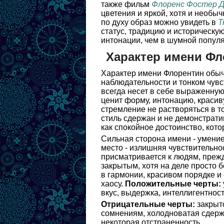
также фильм
Флоренс Фостер 
цветения и яркой, хотя и необы
по духу образ можно увидеть в
Т
статус, традицию и историческую
интонации, чем в шумной популя
Характер имени Фл
Характер имени Флорентин обыч
наблюдательности и тонком чувс
всегда несет в себе выраженную
ценит форму, интонацию, красив
стремление не растворяться в то
стиль сдержан и не демонстрати
как спокойное достоинство, кото
Сильная сторона имени - умение
место - излишняя чувствительно
присматривается к людям, прежде
закрытым, хотя на деле просто 
в гармонии, красивом порядке и
хаосу.
Положительные черты:
вкус, выдержка, интеллигентнос
Отрицательные черты:
закрыто
сомнениям, холодноватая сдержа
некоторая отстраненность.