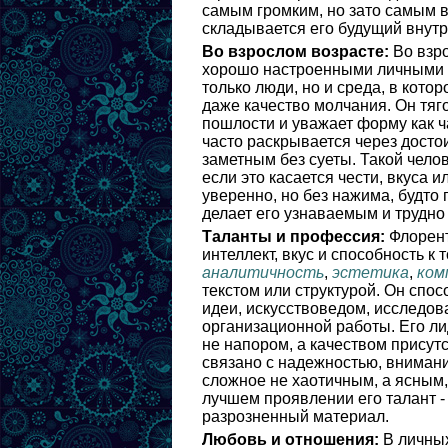
самым громким, но зато самым 
складывается его будущий внутр
Во взрослом возрасте:
Во взро
хорошо настроенными личными г
только люди, но и среда, в кото
даже качество молчания. Он тягот
пошлости и уважает форму как ч
часто раскрывается через досто
заметным без суеты. Такой чело
если это касается чести, вкуса 
уверенно, но без нажима, будто 
делает его узнаваемым и трудн
Таланты и профессия:
Флорент
интеллект, вкус и способность к
аналитичность
,
эстетика
,
ком
текстом или структурой. Он спо
идеи, искусствоведом, исследов
организационной работы. Его лид
не напором, а качеством присут
связано с надежностью, внимани
сложное не хаотичным, а ясным,
лучшем проявлении его талант -
разрозненный материал.
Любовь и отношения:
В личных