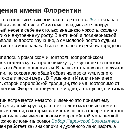
дения имени Флорентин
 в латинский языковой пласт, где основа
flor-
связана с
й жизненной силы. Само имя складывается вокруг
рый несет в себе не столько внешнюю яркость, сколько
тию и внутреннему росту. В античной и позднеримской
авали не просто звучание, а смысловой вектор судьбы.
ин с самого начала было связано с идеей благородного,
епилось в романском и центральноевропейском
в католическую антропонимику, где звучание с оттенком
сь особенно органичным. В разных странах оно получало
и, но сохраняло общий образ человека культурного,
тократической меры. В Румынии и Италии имя и его
 старой европейской традиции, где имя неотделимо от
ии имя Флорентин звучит не модно, а статусно, почти как
ин встречается нечасто, и именно это придает ему
 культурный круг задают не столько массовые сюжеты,
зные тексты, в которых латинская основа флорентинского
 христианским именословом и европейской монашеской
можно вспомнить роман
Собор Парижской Богоматери
мен работает как знак эпохи и духовного ландшафта, а