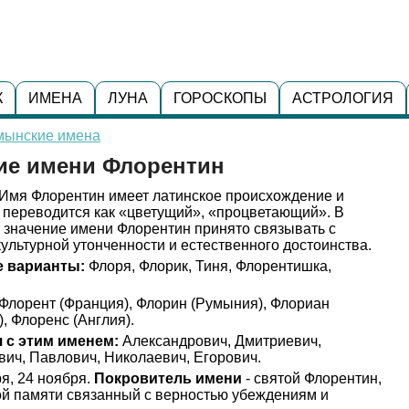
К
ИМЕНА
ЛУНА
ГОРОСКОПЫ
АСТРОЛОГИЯ
мынские имена
ние имени Флорентин
Имя Флорентин имеет латинское происхождение и
е переводится как «цветущий», «процветающий». В
 значение имени Флорентин принято связывать с
культурной утонченности и естественного достоинства.
 варианты:
Флоря, Флорик, Тиня, Флорентишка,
Флорент (Франция), Флорин (Румыния), Флориан
, Флоренс (Англия).
 с этим именем:
Александрович, Дмитриевич,
ич, Павлович, Николаевич, Егорович.
я, 24 ноября.
Покровитель имени
- святой Флорентин,
ой памяти связанный с верностью убеждениям и