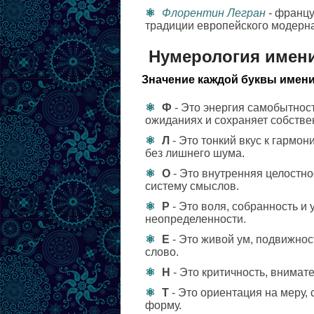
Флорентин Легран
- францу
традиции европейского модерна
Нумерология имен
Значение каждой буквы имени
Ф
- Это энергия самобытност
ожиданиях и сохраняет собстве
Л
- Это тонкий вкус к гармо
без лишнего шума.
О
- Это внутренняя целостно
систему смыслов.
Р
- Это воля, собранность и
неопределенности.
Е
- Это живой ум, подвижнос
слово.
Н
- Это критичность, внимат
Т
- Это ориентация на меру,
форму.