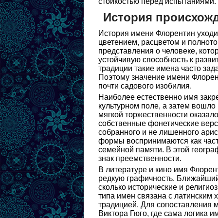
стойкостью перед испытаниями.
История происхож
История имени Флорентин уходит
цветением, расцветом и полното
представления о человеке, кото
устойчивую способность к разви
традиции такие имена часто зад
Поэтому значение имени Флорент
почти садового изобилия.
Наиболее естественно имя закр
культурном поле, а затем вошло 
мягкой торжественности оказало
собственные фонетические верси
собранного и не лишенного арис
формы воспринимаются как часть
семейной памяти. В этой географ
знак преемственности.
В литературе и кино имя Флорент
редкую графичность. Ближайший
сколько исторические и религио
типа имен связана с латинским
традицией. Для сопоставления 
Виктора Гюго, где сама логика и