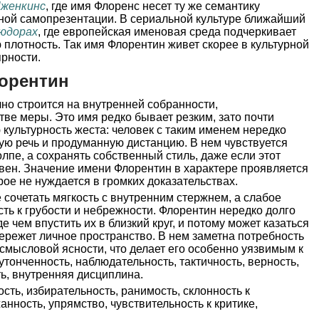
Дженкинс
, где имя Флоренс несет ту же семантику
чной самопрезентации. В сериальной культуре ближайший
юдорах
, где европейская именовая среда подчеркивает
 плотность. Так имя Флорентин живет скорее в культурной
рности.
орентин
но строится на внутренней собранности,
тве меры. Это имя редко бывает резким, зато почти
 культурность жеста: человек с таким именем нередко
ую речь и продуманную дистанцию. В нем чувствуется
лпе, а сохранять собственный стиль, даже если этот
вен. Значение имени Флорентин в характере проявляется
рое не нуждается в громких доказательствах.
 сочетать мягкость с внутренним стержнем, а слабое
сть к грубости и небрежности. Флорентин нередко долго
 чем впустить их в близкий круг, и потому может казаться
бережет личное пространство. В нем заметна потребность
 смысловой ясности, что делает его особенно уязвимым к
утонченность, наблюдательность, тактичность, верность,
ть, внутренняя дисциплина.
сть, избирательность, ранимость, склонность к
нность, упрямство, чувствительность к критике,