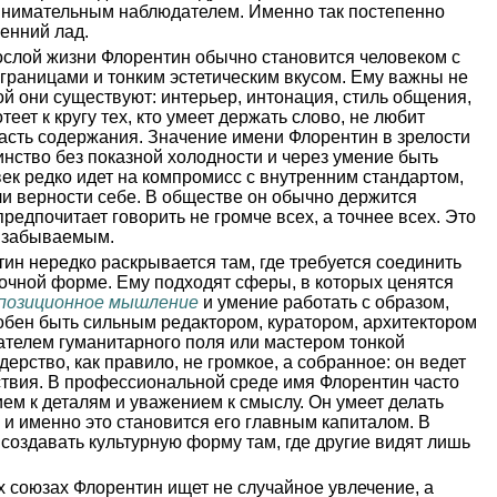
внимательным наблюдателем. Именно так постепенно
енний лад.
слой жизни Флорентин обычно становится человеком с
раницами и тонким эстетическим вкусом. Ему важны не
рой они существуют: интерьер, интонация, стиль общения,
еет к кругу тех, кто умеет держать слово, не любит
асть содержания. Значение имени Флорентин в зрелости
инство без показной холодности и через умение быть
век редко идет на компромисс с внутренним стандартом,
или верности себе. В обществе он обычно держится
предпочитает говорить не громче всех, а точнее всех. Это
о забываемым.
ин нередко раскрывается там, где требуется соединить
 точной форме. Ему подходят сферы, в которых ценятся
позиционное мышление
и умение работать с образом,
собен быть сильным редактором, куратором, архитектором
ателем гуманитарного поля или мастером тонкой
ерство, как правило, не громкое, а собранное: он ведет
ствия. В профессиональной среде имя Флорентин часто
ем к деталям и уважением к смыслу. Он умеет делать
 и именно это становится его главным капиталом. В
 создавать культурную форму там, где другие видят лишь
 союзах Флорентин ищет не случайное увлечение, а