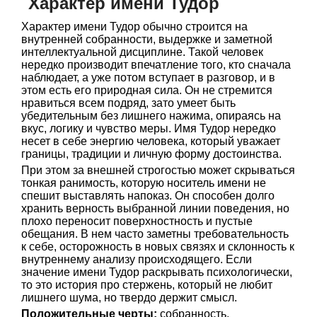
Характер имени Тудор
Характер имени Тудор обычно строится на
внутренней собранности, выдержке и заметной
интеллектуальной дисциплине. Такой человек
нередко производит впечатление того, кто сначала
наблюдает, а уже потом вступает в разговор, и в
этом есть его природная сила. Он не стремится
нравиться всем подряд, зато умеет быть
убедительным без лишнего нажима, опираясь на
вкус, логику и чувство меры. Имя Тудор нередко
несет в себе энергию человека, который уважает
границы, традиции и личную форму достоинства.
При этом за внешней строгостью может скрываться
тонкая ранимость, которую носитель имени не
спешит выставлять напоказ. Он способен долго
хранить верность выбранной линии поведения, но
плохо переносит поверхностность и пустые
обещания. В нем часто заметны требовательность
к себе, осторожность в новых связях и склонность к
внутреннему анализу происходящего. Если
значение имени Тудор раскрывать психологически,
то это история про стержень, который не любит
лишнего шума, но твердо держит смысл.
Положительные черты:
собранность,