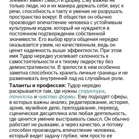
элемент имеет смысл и форму. Ему важны не
только люди, но и их манера держать себя, вкус к
речи, способность к такту и умение не разрушать
пространство вокруг. В обществе он обычно
производит впечатление человека с устойчивым
культурным кодом, который не нуждается в
постоянном подтверждении собственной
значимости. Его выбор круга общения нередко
оказывается узким, но качественным, ведь он
ценит надежность выше эффектности. При этом
имя Тудор нередко усиливает склонность к
самостоятельности и к тихому лидерству без
демонстративности. В зрелости в нем особенно
заметна способность хранить личные границы и не
разменивать внутренний лад на случайные роли.
Таланты и профессия:
Тудор нередко
раскрывается там, где нужны
структура
,
точность
и
чувство формы
. Ему подходят сферы,
в которых важны анализ, редактирование, история,
архив, музейное дело, преподавание, перевод,
сценическая дисциплина или любая деятельность,
где ценится умение выстраивать смысл. Он обычно
работает не рывками, а через качество, и потому
способен производить впечатление человека,
который видит задачу глубже, чем просто ее