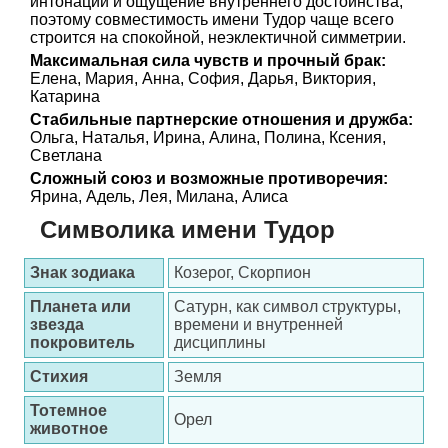
интонации и ощущение внутреннего достоинства,
поэтому совместимость имени Тудор чаще всего
строится на спокойной, неэклектичной симметрии.
Максимальная сила чувств и прочный брак:
Елена, Мария, Анна, София, Дарья, Виктория,
Катарина
Стабильные партнерские отношения и дружба:
Ольга, Наталья, Ирина, Алина, Полина, Ксения,
Светлана
Сложный союз и возможные противоречия:
Ярина, Адель, Лея, Милана, Алиса
Символика имени Тудор
Знак зодиака
Козерог, Скорпион
Планета или
Сатурн, как символ структуры,
звезда
времени и внутренней
покровитель
дисциплины
Стихия
Земля
Тотемное
Орел
животное