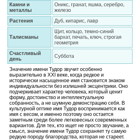
Камни и
Оникс, гранат, яшма, серебро,
металлы
железо
Растения
Дуб, кипарис, лавр
Щит, кольцо, темно-синий
Талисманы
бархат, печать, ключ, строгая
геометрия
Счастливый
Суббота
день
Значение имени Тудор звучит особенно
выразительно в XXI веке, когда редкое и
исторически насыщенное имя становится знаком
индивидуальности без излишней эксцентрики. Оно
подчеркивает характер человека, который ценит
форму, достоинство и интеллектуальную
собранность, а не шумную демонстрацию себя. В
культурной оптике имя Тудор воспринимается как
имя с весом, и именно поэтому оно остается
заметным среди более легковесных современных
вариантов. Для тех, кто ищет не просто звучание, а
смысл, значение имени Тудор сохраняет ту самую
редкую породу благородства, которая не стареет.