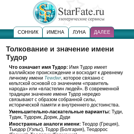
СОННИК
ИМЕНА
ЛУНА
ДАЛЕЕ
Толкование и значение имени
Тудор
Что означает имя Тудор:
Имя Тудор имеет
валлийское происхождение и восходит к древнему
личному имени
Tewdwr
, которое связано с
кельтской основой со значением «правитель
народа» или «властелин людей». В современной
традиции значение имени Тудор нередко
связывают с образом собранной силы,
исторической памяти и внутреннего достоинства.
Уменьшительно-ласкательные варианты:
Туди,
Тудик, Тудорик, Дорик, Дуди
Иностранные аналоги имени:
Теодор (Греция),
Тьюдор (Уэльс), Тодор (Болгария), Теодорос