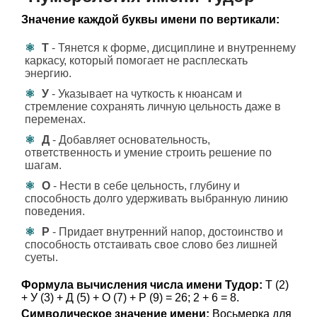
Значение каждой буквы имени по вертикали:
Т
- Тянется к форме, дисциплине и внутреннему
каркасу, который помогает не расплескать
энергию.
У
- Указывает на чуткость к нюансам и
стремление сохранять личную цельность даже в
переменах.
Д
- Добавляет основательность,
ответственность и умение строить решение по
шагам.
О
- Нести в себе цельность, глубину и
способность долго удерживать выбранную линию
поведения.
Р
- Придает внутренний напор, достоинство и
способность отстаивать свое слово без лишней
суеты.
Формула вычисления числа имени Тудор:
Т (2)
+ У (3) + Д (5) + О (7) + Р (9) = 26; 2 + 6 = 8.
Символическое значение имени:
Восьмерка для