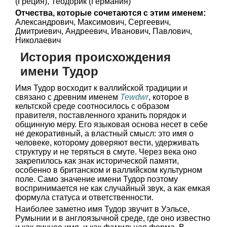
(Греция), Теодорик (Германия)
Отчества, которые сочетаются с этим именем:
Александрович, Максимович, Сергеевич,
Дмитриевич, Андреевич, Иванович, Павлович,
Николаевич
История происхождения
имени Тудор
Имя Тудор восходит к валлийской традиции и
связано с древним именем
Tewdwr
, которое в
кельтской среде соотносилось с образом
правителя, поставленного хранить порядок и
общинную меру. Его языковая основа несет в себе
не декоративный, а властный смысл: это имя о
человеке, которому доверяют вести, удерживать
структуру и не теряться в смуте. Через века оно
закрепилось как знак исторической памяти,
особенно в британском и валлийском культурном
поле. Само значение имени Тудор поэтому
воспринимается не как случайный звук, а как емкая
формула статуса и ответственности.
Наиболее заметно имя Тудор звучит в Уэльсе,
Румынии и в англоязычной среде, где оно известно