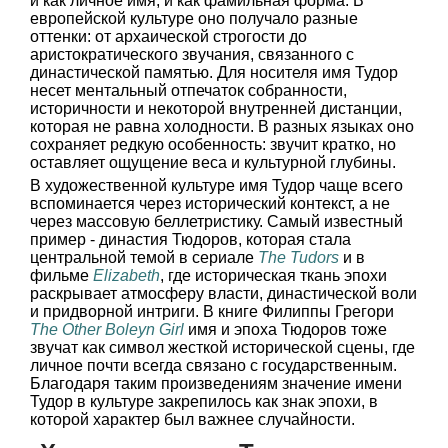
и как личное имя, и как фамильная форма. В
европейской культуре оно получало разные
оттенки: от архаической строгости до
аристократического звучания, связанного с
династической памятью. Для носителя имя Тудор
несет ментальный отпечаток собранности,
историчности и некоторой внутренней дистанции,
которая не равна холодности. В разных языках оно
сохраняет редкую особенность: звучит кратко, но
оставляет ощущение веса и культурной глубины.
В художественной культуре имя Тудор чаще всего
вспоминается через исторический контекст, а не
через массовую беллетристику. Самый известный
пример - династия Тюдоров, которая стала
центральной темой в сериале
The Tudors
и в
фильме
Elizabeth
, где историческая ткань эпохи
раскрывает атмосферу власти, династической воли
и придворной интриги. В книге Филиппы Грегори
The Other Boleyn Girl
имя и эпоха Тюдоров тоже
звучат как символ жесткой исторической сцены, где
личное почти всегда связано с государственным.
Благодаря таким произведениям значение имени
Тудор в культуре закрепилось как знак эпохи, в
которой характер был важнее случайности.