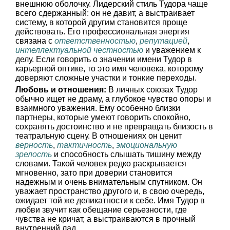
внешнюю оболочку. Лидерский стиль Тудора чаще
всего сдержанный: он не давит, а выстраивает
систему, в которой другим становится проще
действовать. Его профессиональная энергия
связана с
ответственностью
,
репутацией
,
интеллектуальной честностью
и уважением к
делу. Если говорить о значении имени Тудор в
карьерной оптике, то это имя человека, которому
доверяют сложные участки и тонкие переходы.
Любовь и отношения:
В личных союзах Тудор
обычно ищет не драму, а глубокое чувство опоры и
взаимного уважения. Ему особенно близки
партнеры, которые умеют говорить спокойно,
сохранять достоинство и не превращать близость в
театральную сцену. В отношениях он ценит
верность
,
тактичность
,
эмоциональную
зрелость
и способность слышать тишину между
словами. Такой человек редко раскрывается
мгновенно, зато при доверии становится
надежным и очень внимательным спутником. Он
уважает пространство другого и, в свою очередь,
ожидает той же деликатности к себе. Имя Тудор в
любви звучит как обещание серьезности, где
чувства не кричат, а выстраиваются в прочный
внутренний лад.