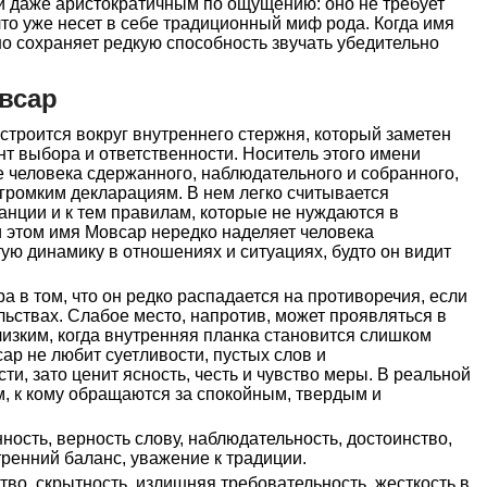
 даже аристократичным по ощущению: оно не требует
то уже несет в себе традиционный миф рода. Когда имя
но сохраняет редкую способность звучать убедительно
всар
троится вокруг внутреннего стержня, который заметен
нт выбора и ответственности. Носитель этого имени
 человека сдержанного, наблюдательного и собранного,
громким декларациям. В нем легко считывается
танции и к тем правилам, которые не нуждаются в
 этом имя Мовсар нередко наделяет человека
ую динамику в отношениях и ситуациях, будто он видит
а в том, что он редко распадается на противоречия, если
льствах. Слабое место, напротив, может проявляться в
близким, когда внутренняя планка становится слишком
ар не любит суетливости, пустых слов и
и, зато ценит ясность, честь и чувство меры. В реальной
ем, к кому обращаются за спокойным, твердым и
ность, верность слову, наблюдательность, достоинство,
тренний баланс, уважение к традиции.
во, скрытность, излишняя требовательность, жесткость в