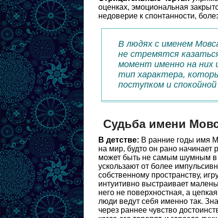
оценках, эмоциональная закрыто
недоверие к спонтанности, боле
В людях с именем Мовс
не стремятся казаться
момент именно на них
тип характера, которы
поступком и спокойной
Судьба имени Мов
В детстве:
В ранние годы имя М
на мир, будто он рано начинает р
может быть не самым шумным в к
ускользают от более импульсивн
собственному пространству, игр
интуитивно выстраивает маленьк
него не поверхностная, а цепкая
люди ведут себя именно так. Зн
через раннее чувство достоинст