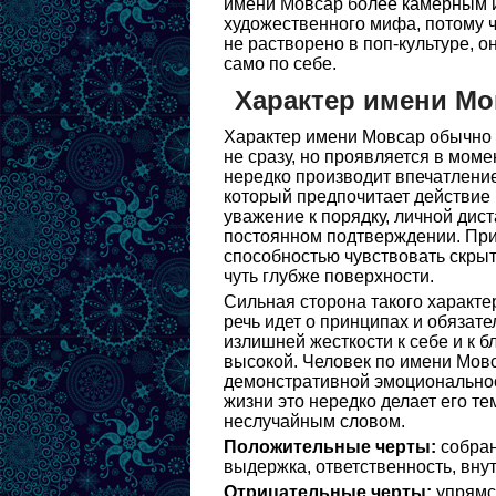
имени Мовсар более камерным и
художественного мифа, потому ч
не растворено в поп-культуре, о
само по себе.
Характер имени Мо
Характер имени Мовсар обычно с
не сразу, но проявляется в моме
нередко производит впечатление
который предпочитает действие 
уважение к порядку, личной дис
постоянном подтверждении. При
способностью чувствовать скрыт
чуть глубже поверхности.
Сильная сторона такого характер
речь идет о принципах и обязате
излишней жесткости к себе и к 
высокой. Человек по имени Мовс
демонстративной эмоциональност
жизни это нередко делает его т
неслучайным словом.
Положительные черты:
собран
выдержка, ответственность, вну
Отрицательные черты:
упрямст