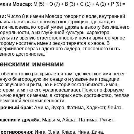
мени Мовсар:
М (5) + О (7) + В (3) + С (1) + А (1) + Р (9) =
ни:
Число 8 в имени Мовсар говорит о воле, внутренней
аивать жизнь как прочную конструкцию, где каждая
ргия человека, который умеет держать высоту без лишнего
ормальности, а из глубинной культуры характера.
ультату, зрелую ответственность и почти архитектурное
торому носитель имени редко теряется в хаосе. В
держивает образ надежного лидера, способного быть
енного достоинства.
женскими именами
бенно тонко раскрывается там, где женское имя несет
анную благородную интонацию и уважение к традиции.
о звучание и ритм, но и историческая близость имен,
актером, а мягко его уравновешивает. Поиск по формуле
чно ведет к именам, в которых есть достоинство, теплая
резмерной легкомысленности.
прочный брак:
Амина, Зухра, Фатима, Хадижат, Лейла,
ошения и дружба:
Марьям, Айшат, Патимат, Рукият,
ротиворечия:
Инга, Элла, Клара, Нина, Дина.