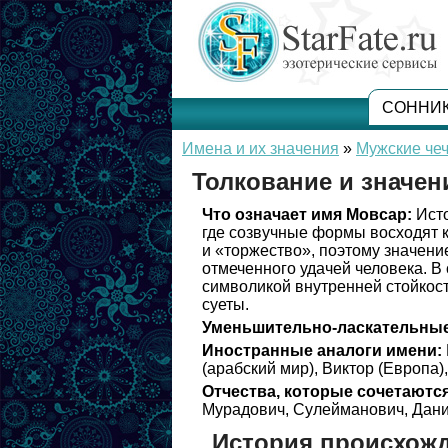
СОННИ
Имена и их значения
»
Мужские чеч
Толкование и значен
Что означает имя Мовсар:
Исто
где созвучные формы восходят 
и «торжество», поэтому значени
отмеченного удачей человека. В
символикой внутренней стойкост
суеты.
Уменьшительно-ласкательные
Иностранные аналоги имени:
(арабский мир), Виктор (Европа)
Отчества, которые сочетаются
Мурадович, Сулейманович, Дани
История происхож