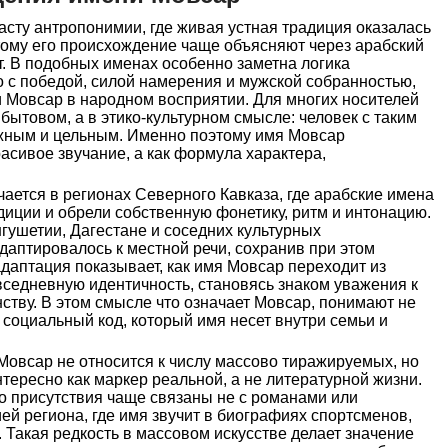
асту антропонимии, где живая устная традиция оказалась
тому его происхождение чаще объясняют через арабский
ст. В подобных именах особенно заметна логика
о с победой, силой намерения и мужской собранностью,
и Мовсар в народном восприятии. Для многих носителей
в бытовом, а в этико-культурном смысле: человек с таким
жным и цельным. Именно поэтому имя Мовсар
расивое звучание, а как формула характера,
ается в регионах Северного Кавказа, где арабские имена
диции и обрели собственную фонетику, ритм и интонацию.
гушетии, Дагестане и соседних культурных
адаптировалось к местной речи, сохранив при этом
адаптация показывает, как имя Мовсар переходит из
вседневную идентичность, становясь знаком уважения к
нству. В этом смысле что означает Мовсар, понимают не
з социальный код, который имя несет внутри семьи и
Мовсар не относится к числу массово тиражируемых, но
тересно как маркер реальной, а не литературной жизни.
 присутствия чаще связаны не с романами или
ей региона, где имя звучит в биографиях спортсменов,
 Такая редкость в массовом искусстве делает значение