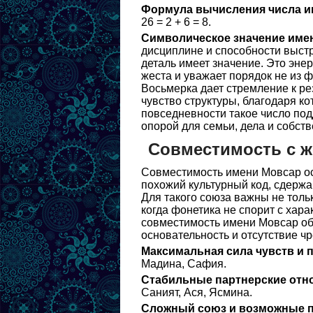
Формула вычисления числа и
26 = 2 + 6 = 8.
Символическое значение име
дисциплине и способности выстр
деталь имеет значение. Это эне
жеста и уважает порядок не из ф
Восьмерка дает стремление к рез
чувство структуры, благодаря ко
повседневности такое число под
опорой для семьи, дела и собств
Совместимость с 
Совместимость имени Мовсар осо
похожий культурный код, сдерж
Для такого союза важны не тольк
когда фонетика не спорит с хар
совместимость имени Мовсар обы
основательность и отсутствие ч
Максимальная сила чувств и 
Мадина, Сафия.
Стабильные партнерские отн
Саният, Ася, Ясмина.
Сложный союз и возможные п