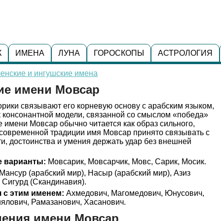
К
ИМЕНА
ЛУНА
ГОРОСКОПЫ
АСТРОЛОГИЯ
енские и ингушские имена
ие имени Мовсар
рики связывают его корневую основу с арабским языком,
к консонантной модели, связанной со смыслом «победа»
е имени Мовсар обычно читается как образ сильного,
 современной традиции имя Мовсар принято связывать с
и, достоинства и умения держать удар без внешней
 варианты:
Мовсарик, Мовсарчик, Мовс, Сарик, Мосик.
Мансур (арабский мир), Насыр (арабский мир), Азиз
, Сигурд (Скандинавия).
 с этим именем:
Ахмедович, Магомедович, Юнусович,
ялович, Рамазанович, Хасанович.
дения имени Мовсар