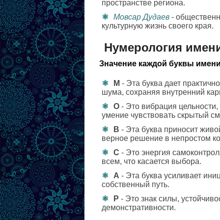
пространстве региона.
Мовсар Дудаев
- общественн
культурную жизнь своего края.
Нумерология имен
Значение каждой буквы имени
М
- Эта буква дает практичн
шума, сохраняя внутренний кар
О
- Это вибрация цельности,
умение чувствовать скрытый с
В
- Эта буква приносит живо
верное решение в непростом ко
С
- Это энергия самоконтрол
всем, что касается выбора.
А
- Эта буква усиливает ини
собственный путь.
Р
- Это знак силы, устойчив
демонстративности.