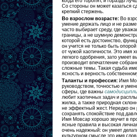
когда его торопят, и гораздо лу
Со стороны он может казаться с
крепкий стержень.
Во взрослом возрасте:
Во взро
умение держать лицо и не разме
часто выбирает среду, где уваж
границы, а не шумную демонстрат
которой есть достоинство, функ
он учится не только быть опоро
от чужой хаотичности. Это имя 
легкого одобрения, зато умеет 
производит впечатление собран
сложные темы. Такая судьба име
ясность и верность собственному
Таланты и профессия:
Имя Мов
руководством, точностью и умен
сферы, где важны
самодисципл
любит хаотичных задач и расплы
жилка, а также природная склонн
не эффектный жест. Нередко он 
сохранять спокойствие под дав
Имя Мовсар хорошо звучит в пр
ясные правила и высокая личная 
очень надежный: он умеет делат
культурном смысле это имя слов