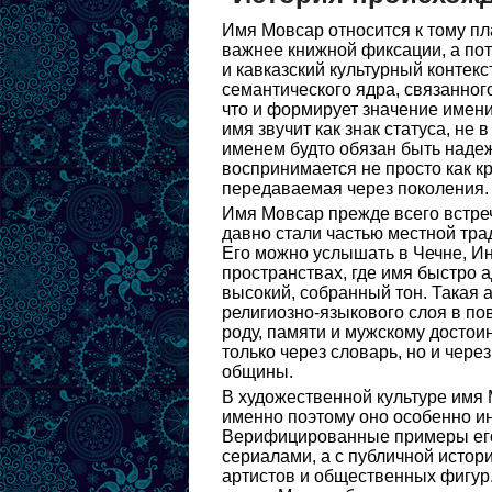
Имя Мовсар относится к тому пл
важнее книжной фиксации, а по
и кавказский культурный контек
семантического ядра, связанног
что и формирует значение имен
имя звучит как знак статуса, не 
именем будто обязан быть наде
воспринимается не просто как к
передаваемая через поколения.
Имя Мовсар прежде всего встреч
давно стали частью местной тра
Его можно услышать в Чечне, Ин
пространствах, где имя быстро 
высокий, собранный тон. Такая 
религиозно-языкового слоя в по
роду, памяти и мужскому достои
только через словарь, но и чере
общины.
В художественной культуре имя 
именно поэтому оно особенно ин
Верифицированные примеры его
сериалами, а с публичной истори
артистов и общественных фигур.