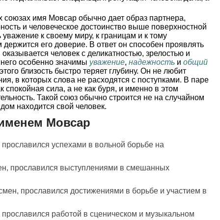
 союзах имя Мовсар обычно дает образ партнера,
рность и человеческое достоинство выше поверхностной
 уважение к своему миру, к границам и к тому
м держится его доверие. В ответ он способен проявлять
 оказывается человек с деликатностью, зрелостью и
 него особенно значимы
уважение
,
надежность
и
общий
 этого близость быстро теряет глубину. Он не любит
ия, в которых слова не расходятся с поступками. В паре
к спокойная сила, а не как буря, и именно в этом
тельность. Такой союз обычно строится не на случайном
ядом находится свой человек.
 именем Мовсар
, прославился успехами в вольной борьбе на
ен, прославился выступлениями в смешанных
смен, прославился достижениями в борьбе и участием в
т, прославился работой в сценическом и музыкальном