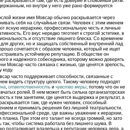
чше раскрывается там, где есть доверие и спокойный ритм.
держанным, но внутри у него уже рано формируется
слой жизни имя Мовсар обычно раскрывается через
нивать себя на случайные связи. Человек с этим именем
ают ясную иерархию, профессиональную честь и личные
ивность. Его вкус нередко тяготеет к строгой эстетике, в
циональность и отсутствие лишнего блеска. Со временем
й для других, но и защищать собственный внутренний лад
хорошо сочетается с образом человека, который не ищет
выстраивать устойчивую репутацию. В обществе он
ного и надежного собеседника, которому можно доверять
ни Мовсар часто связана с жизнью, где ценятся зрелость,
 коду.
сар часто поддерживает способности, связанные с
ием видеть структуру целого. Такому человеку подходят
ина
,
ответственность
и
чувство меры
, потому что он не
вчатых ролей. В нем может быть сильна организаторская
ость к тем занятиям, где ценятся выдержка и результат, а
раскрывается там, где нужен человек, способный
лением и принимать решения без лишней театральности.
офессиональной среде, где важны уважение к иерархии,
планка. При этом его талант не всегда громкий, но зато
ь так, чтобы система работала без лишнего шума. В
но подталкивает владельца к репутации человека дела, а