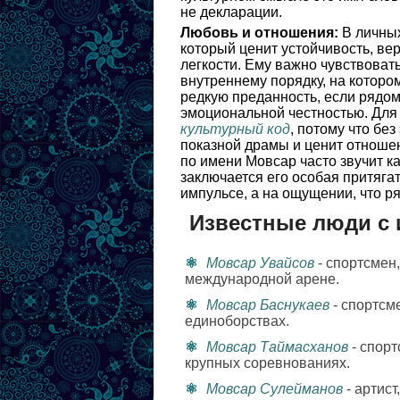
не декларации.
Любовь и отношения:
В личных
который ценит устойчивость, ве
легкости. Ему важно чувствовать
внутреннему порядку, на которо
редкую преданность, если рядом
эмоциональной честностью. Для
культурный код
, потому что без
показной драмы и ценит отношен
по имени Мовсар часто звучит ка
заключается его особая притяга
импульсе, а на ощущении, что р
Известные люди с
Мовсар Увайсов
- спортсмен
международной арене.
Мовсар Баснукаев
- спортсм
единоборствах.
Мовсар Таймасханов
- спорт
крупных соревнованиях.
Мовсар Сулейманов
- артис