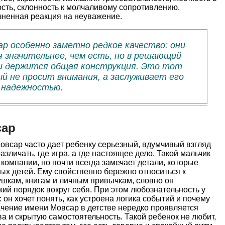
сть, склонность к молчаливому сопротивлению,
зненная реакция на неуважение.
ар особенно заметно редкое качество: они
 значительнее, чем есть, но в решающий
 и держится общая конструкция. Это тот
й не просит внимания, а заслуживает его
 надежностью.
сар
овсар часто дает ребенку серьезный, вдумчивый взгляд
азличать, где игра, а где настоящее дело. Такой мальчик
омпании, но почти всегда замечает детали, которые
ых детей. Ему свойственно бережно относиться к
ушкам, книгам и личным привычкам, словно он
ий порядок вокруг себя. При этом любознательность у
: он хочет понять, как устроена логика событий и почему
ачение имени Мовсар в детстве нередко проявляется
ва и скрытую самостоятельность. Такой ребенок не любит,