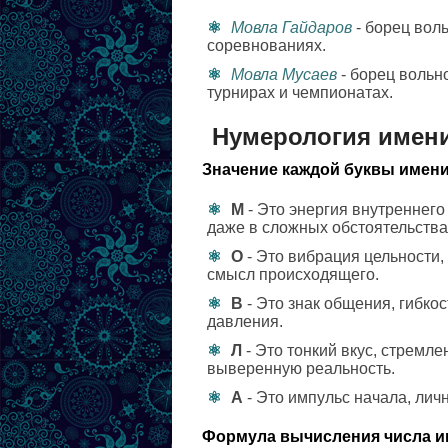
Мовла Гайдаров
- борец вол
соревнованиях.
Мовла Мусаев
- борец вольн
турнирах и чемпионатах.
Нумерология имен
Значение каждой буквы имени
М
- Это энергия внутреннего
даже в сложных обстоятельства
О
- Это вибрация цельности,
смысл происходящего.
В
- Это знак общения, гибко
давления.
Л
- Это тонкий вкус, стремле
выверенную реальность.
А
- Это импульс начала, лич
Формула вычисления числа и