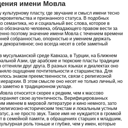
дения имени Мовла
 культурному пласту, где звучание и смысл имени тесно
окровительства и признанного статуса. В подобных
о семантика, но и социальный вес слова, которое в
о обозначало человека, обладающего правом вести за
менно поэтому значение имени Мовла с течением времени
енней собранностью, опорностью и умением держать
ак декоративное; оно всегда несет в себе заметный
в мусульманской среде Кавказа, в Турции, на Ближнем
ральной Азии, где арабские и тюркские пласты традиции
 оттеняли друг друга. В разных языках и диалектах оно
раняло ощущение почтительности и старшинства. Для
лось знаком преемственности, связи с религиозной
иерархии. В этом смысле оно несет не только личный, но
 заметно в традиционном укладе.
Мовла относится скорее к редким, чем к массово
охраняет свою аутентичность. Верифицированных
м именем в мировой литературе и кино немного, зато
религиозно-историческим текстам и локальным устным
атус, а не просто звук. Такое имя не нуждается в громкой
т в семейной памяти, в обращениях старших к младшим,
культурная роль тоньше и глубже, чем у имен, которые