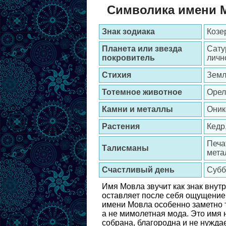
Символика имени 
Знак зодиака
Козе
Планета или звезда
Сату
покровитель
личн
Стихия
Зем
Тотемное животное
Орел
Камни и металлы
Оник
Растения
Кедр
Печа
Талисманы
мета
Счастливый день
Субб
Имя Мовла звучит как знак внутр
оставляет после себя ощущение 
имени Мовла особенно заметно та
а не мимолетная мода. Это имя н
собрана, благородна и не нужда