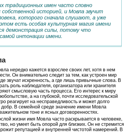
их традиционных имен часто словно
с собственной историей, и Мовла звучит
ловека, которого сначала слушают, а уже
 этом есть особая культурная магия имени
ся демонстрация силы, потому что
 самой интонации имени.
ла
ла нередко кажется взрослее своих лет, хотя в нем
сти. Он внимательно следит за тем, как устроен мир
где звучат искренность, а где лишь привычные слова. В
рать роль наблюдателя, организатора или хранителя
ряют смысловую часть процесса. Его интерес к миру
юбопытстве, а на глубокой, почти исследовательской
тро реагирует на несправедливость и может долго
у добр. В семейной среде значение имени Мовла
уважительном тоне и ясных договоренностях.
слой жизни имя Мовла часто раскрывается в человеке,
тво, но умеет быть опорой для близких. Он не стремится
орожит репутацией и внутренней чистотой намерений. В