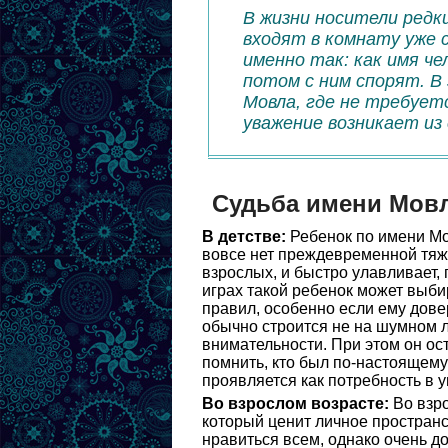
В жизни носители редк
входят в комнату уже 
именно так: как имя че
потом с ним спорят. В
Мовла, где не требует
уважение возникает из
Судьба имени Мов
В детстве:
Ребенок по имени Мов
вовсе нет преждевременной тяже
взрослых, и быстро улавливает, 
играх такой ребенок может выби
правил, особенно если ему дове
обычно строится не на шумном л
внимательности. При этом он ос
помнить, кто был по-настоящем
проявляется как потребность в 
Во взрослом возрасте:
Во взро
который ценит личное пространс
нравиться всем, однако очень д