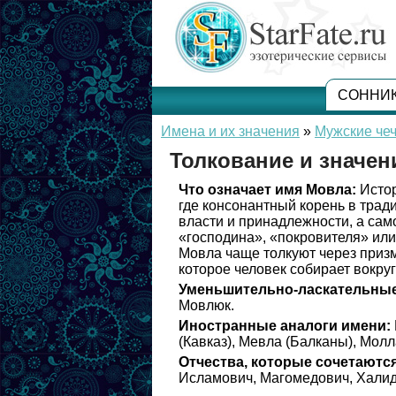
СОННИ
Имена и их значения
»
Мужские чеч
Толкование и значе
Что означает имя Мовла:
Истор
где консонантный корень в трад
власти и принадлежности, а сам
«господина», «покровителя» ил
Мовла чаще толкуют через призм
которое человек собирает вокру
Уменьшительно-ласкательные
Мовлюк.
Иностранные аналоги имени:
(Кавказ), Мевла (Балканы), Молл
Отчества, которые сочетаются
Исламович, Магомедович, Халид