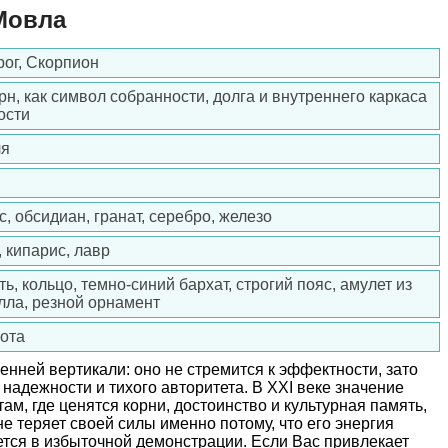
Мовла
рог, Скорпион
рн, как символ собранности, долга и внутреннего каркаса
ости
ля
с, обсидиан, гранат, серебро, железо
, кипарис, лавр
ть, кольцо, темно-синий бархат, строгий пояс, амулет из
лла, резной орнамент
ота
енней вертикали: оно не стремится к эффектности, зато
надежности и тихого авторитета. В XXI веке значение
м, где ценятся корни, достоинство и культурная память,
е теряет своей силы именно потому, что его энергия
ется в избыточной демонстрации. Если Вас привлекает