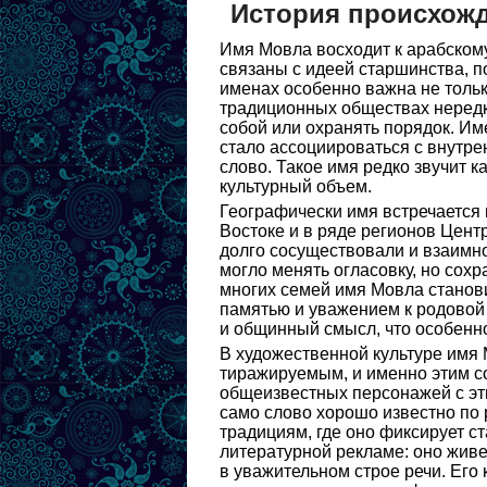
История происхож
Имя Мовла восходит к арабскому
связаны с идеей старшинства, п
именах особенно важна не тольк
традиционных обществах нередк
собой или охранять порядок. И
стало ассоциироваться с внутр
слово. Такое имя редко звучит к
культурный объем.
Географически имя встречается 
Востоке и в ряде регионов Цент
долго сосуществовали и взаимно
могло менять огласовку, но сох
многих семей имя Мовла станови
памятью и уважением к родовой 
и общинный смысл, что особенно
В художественной культуре имя 
тиражируемым, и именно этим с
общеизвестных персонажей с эти
само слово хорошо известно по 
традициям, где оно фиксирует ст
литературной рекламе: оно живе
в уважительном строе речи. Его 