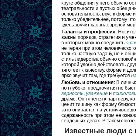
круге общения у него обычно ос
театральности и пустых обещани
основательность, вкус к форме и
только убедительнее, потому что
здесь звучит как знак зрелой ме
Таланты и профессия:
Носител
важны порядок, стратегия и умен
в которых можно соединить
отв
не теряя при этом человеческого
только частную задачу, но и общ
стиль лидерства обычно спокойны
которой удобно действовать дру
тяготеет к качеству, форме и д
ярко звучит там, где требуется
н
Любовь и отношения:
В личных
но глубоко, предпочитая не быс
верность
,
уважение
и
психолог
драме. Он тянется к партнеру, к
ценит тишину как форму близости
зато опирается на устойчивое д
сдержанность при этом не означ
сердечных делах. В таком союз
Известные люди с