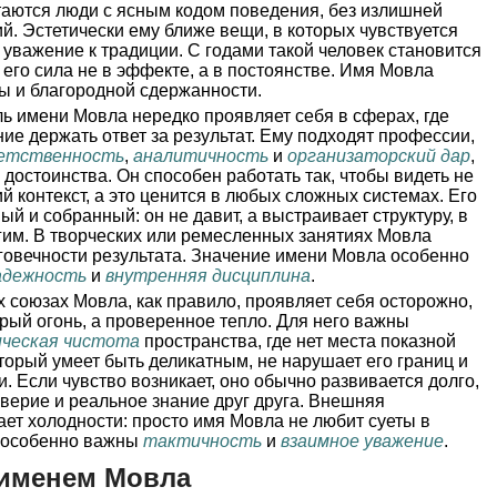
таются люди с ясным кодом поведения, без излишней
й. Эстетически ему ближе вещи, в которых чувствуется
 уважение к традиции. С годами такой человек становится
 его сила не в эффекте, а в постоянстве. Имя Мовла
ры и благородной сдержанности.
ь имени Мовла нередко проявляет себя в сферах, где
ие держать ответ за результат. Ему подходят профессии,
етственность
,
аналитичность
и
организаторский дар
,
 достоинства. Он способен работать так, чтобы видеть не
ий контекст, а это ценится в любых сложных системах. Его
й и собранный: он не давит, а выстраивает структуру, в
гим. В творческих или ремесленных занятиях Мовла
олговечности результата. Значение имени Мовла особенно
адежность
и
внутренняя дисциплина
.
 союзах Мовла, как правило, проявляет себя осторожно,
трый огонь, а проверенное тепло. Для него важны
ическая чистота
пространства, где нет места показной
оторый умеет быть деликатным, не нарушает его границ и
. Если чувство возникает, оно обычно развивается долго,
оверие и реальное знание друг друга. Внешняя
ает холодности: просто имя Мовла не любит суеты в
е особенно важны
тактичность
и
взаимное уважение
.
 именем Мовла