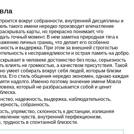
вла
троится вокруг собранности, внутренней дисциплины и
тель такого имени нередко производит впечатление
раскрывать карты, но прекрасно понимает, что
дать точный момент. В нем заметна природная тяга к
важению личных границ, что делает его особенно
чность и выдержка. При этом за внешней строгостью
ительность к несправедливости и острая память на добро.
скрывает в человеке достоинство без позы, серьезность
ь влиять не громкостью, а качеством присутствия. Такой
 но умеет собирать вокруг себя людей, которым близки
сила. Его стиль общения нередко экономен, однако каждая
амяти надолго. Именно поэтому значение имени Мовла
ловека, который не разбрасывается собой и ценит
блеска.
нство, надежность, выдержка, наблюдательность,
верность, собранность.
сть, упрямство, склонность к дистанции, излишняя
оявлении чувств, внутренний перфекционизм,
 трудность в спонтанной близости.