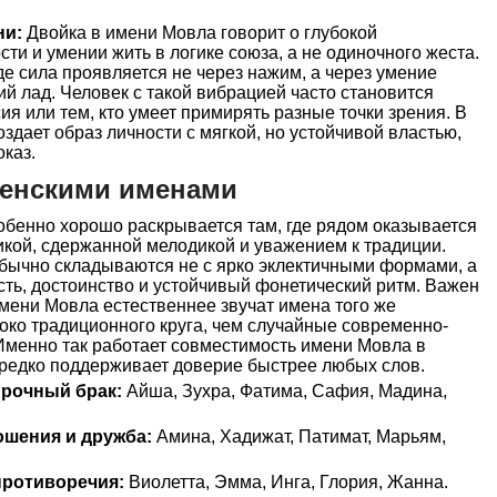
ни:
Двойка в имени Мовла говорит о глубокой
ти и умении жить в логике союза, а не одиночного жеста.
де сила проявляется не через нажим, а через умение
й лад. Человек с такой вибрацией часто становится
ия или тем, кто умеет примирять разные точки зрения. В
здает образ личности с мягкой, но устойчивой властью,
оказ.
женскими именами
бенно хорошо раскрывается там, где рядом оказывается
икой, сдержанной мелодикой и уважением к традиции.
ычно складываются не с ярко эклектичными формами, а
ость, достоинство и устойчивый фонетический ритм. Важен
имени Мовла естественнее звучат имена того же
боко традиционного круга, чем случайные современно-
Именно так работает совместимость имени Мовла в
ередко поддерживает доверие быстрее любых слов.
прочный брак:
Айша, Зухра, Фатима, Сафия, Мадина,
ошения и дружба:
Амина, Хадижат, Патимат, Марьям,
ротиворечия:
Виолетта, Эмма, Инга, Глория, Жанна.