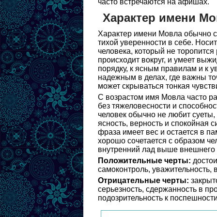
часто встречаются на афишах.
Характер имени Мо
Характер имени Мовла обычно с
тихой уверенности в себе. Носи
человека, который не торопится 
происходит вокруг, и умеет выжи
порядку, к ясным правилам и к у
надежным в делах, где важны то
может скрываться тонкая чувств
С возрастом имя Мовла часто ра
без тяжеловесности и способност
человек обычно не любит суеты,
ясность, верность и спокойная 
фраза имеет вес и остается в п
хорошо сочетается с образом че
внутренний лад выше внешнего 
Положительные черты:
достои
самоконтроль, уважительность, 
Отрицательные черты:
закрыто
серьезность, сдержанность в пр
подозрительность к поспешности,