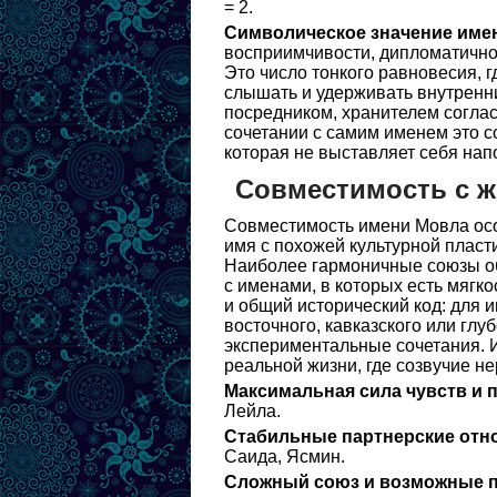
= 2.
Символическое значение име
восприимчивости, дипломатичнос
Это число тонкого равновесия, г
слышать и удерживать внутренни
посредником, хранителем соглас
сочетании с самим именем это со
которая не выставляет себя нап
Совместимость с 
Совместимость имени Мовла осо
имя с похожей культурной пласт
Наиболее гармоничные союзы об
с именами, в которых есть мягк
и общий исторический код: для 
восточного, кавказского или глу
экспериментальные сочетания. 
реальной жизни, где созвучие н
Максимальная сила чувств и 
Лейла.
Стабильные партнерские отн
Саида, Ясмин.
Сложный союз и возможные п