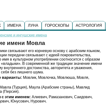
К
ИМЕНА
ЛУНА
ГОРОСКОПЫ
АСТРОЛОГИЯ
енские и ингушские имена
ние имени Мовла
ики связывают его корневую основу с арабским языком,
иции передачи связывают с идеей покровительства,
о имя в культурном употреблении соотносится с образом
и «владыки». В современной же традиции значение имени
у внутреннего достоинства, авторитета и уважения,
г себя без лишнего шума.
 варианты:
Мовлик, Мовлочка, Мовлюша, Мовля,
Мавла (Турция), Маула (Арабские страны), Мавлид
а (Персия).
 с этим именем:
Алиевич, Рамазанович, Саидович,
ович, Юнусович, Нурович.