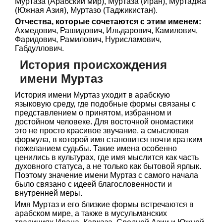
Муртаза (Арабский мир), Муртаза (Иран), Муртаджа
(Южная Азия), Муртазо (Таджикистан).
Отчества, которые сочетаются с этим именем:
Ахмедович, Рашидович, Ильдарович, Камилович,
Фаридович, Рамилович, Нурисламович,
Габдуллович.
История происхождения
имени Муртаз
История имени Муртаз уходит в арабскую
языковую среду, где подобные формы связаны с
представлением о принятом, избранном и
достойном человеке. Для восточной ономастики
это не просто красивое звучание, а смысловая
формула, в которой имя становится почти кратким
пожеланием судьбы. Такие имена особенно
ценились в культурах, где имя мыслится как часть
духовного статуса, а не только как бытовой ярлык.
Поэтому значение имени Муртаз с самого начала
было связано с идеей благословенности и
внутренней меры.
Имя Муртаз и его близкие формы встречаются в
арабском мире, а также в мусульманских