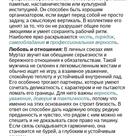
памятью, наставничеством или культурной
институцией. Он способен быть хорошим
организатором, если видит перед собой не просто
задачу, а смысловую вертикаль. В коллективе его
ценят за то, что он не разрушает общее поле
эмоциями и умеет сохранять рабочий ритм.
Наиболее ярко раскрываются
честь
,
порядок
,
самообладание
и
профессиональная верность
.
Любовь и отношения:
В личных союзах имя
Муртаз звучит как обещание серьезности и
бережного отношения к обязательствам. Такой
мужчина не склонен к легкомысленным жестам и
обычно ищет не игру, а взаимное уважение,
спокойную теплоту и устойчивый внутренний лад.
Его особенно трогают партнеры, которые умеют
сочетать деликатность с характером и не пытаются
ломать его границы. Для него важны
верность
,
уважение
,
доверие
и
тактичность
, потому что
именно на этих основаниях он строит близость. В
ответ он способен дать надежную опору, редкую
преданность и чувство, что рядом с ним можно не
спешить и не доказывать свое право на тишину.
Если связь складывается гармонично, она
становится не бурей, а глубоким и устойчивым