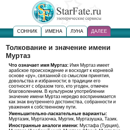
СОННИК
ИМЕНА
ЛУНА
ДАЛЕЕ
Толкование и значение имени
Муртаз
Что означает имя Муртаз:
Имя Муртаз имеет
арабское происхождение и восходит к корневой
основе «рy», связанной со смыслом принятия,
довольства и избранности; в традиции его
соотносят с образом того, кто угоден, отмечен
благоволением. В культурном употреблении
значение имени Муртаз нередко воспринимается
как знак внутреннего достоинства, собранности и
уважения к собственному пути.
Уменьшительно-ласкательные варианты:
Муртазик, Муртазочка, Муртик, Муртазушка, Тазик.
Иностранные аналоги имени:
Мустафа (Турция),