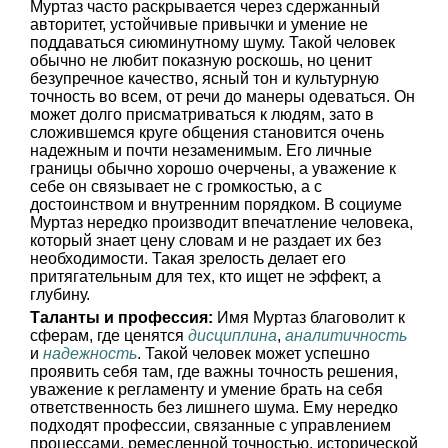
Муртаз часто раскрывается через сдержанный
авторитет, устойчивые привычки и умение не
поддаваться сиюминутному шуму. Такой человек
обычно не любит показную роскошь, но ценит
безупречное качество, ясный тон и культурную
точность во всем, от речи до манеры одеваться. Он
может долго присматриваться к людям, зато в
сложившемся круге общения становится очень
надежным и почти незаменимым. Его личные
границы обычно хорошо очерчены, а уважение к
себе он связывает не с громкостью, а с
достоинством и внутренним порядком. В социуме
Муртаз нередко производит впечатление человека,
который знает цену словам и не раздает их без
необходимости. Такая зрелость делает его
притягательным для тех, кто ищет не эффект, а
глубину.
Таланты и профессия:
Имя Муртаз благоволит к
сферам, где ценятся
дисциплина
,
аналитичность
и
надежность
. Такой человек может успешно
проявить себя там, где важны точность решения,
уважение к регламенту и умение брать на себя
ответственность без лишнего шума. Ему нередко
подходят профессии, связанные с управлением
процессами, ремесленной точностью, исторической