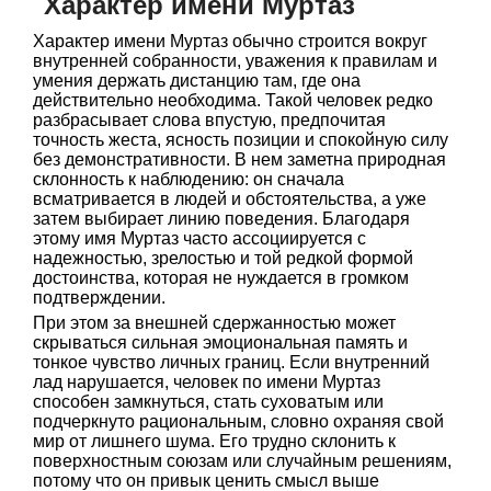
Характер имени Муртаз
Характер имени Муртаз обычно строится вокруг
внутренней собранности, уважения к правилам и
умения держать дистанцию там, где она
действительно необходима. Такой человек редко
разбрасывает слова впустую, предпочитая
точность жеста, ясность позиции и спокойную силу
без демонстративности. В нем заметна природная
склонность к наблюдению: он сначала
всматривается в людей и обстоятельства, а уже
затем выбирает линию поведения. Благодаря
этому имя Муртаз часто ассоциируется с
надежностью, зрелостью и той редкой формой
достоинства, которая не нуждается в громком
подтверждении.
При этом за внешней сдержанностью может
скрываться сильная эмоциональная память и
тонкое чувство личных границ. Если внутренний
лад нарушается, человек по имени Муртаз
способен замкнуться, стать суховатым или
подчеркнуто рациональным, словно охраняя свой
мир от лишнего шума. Его трудно склонить к
поверхностным союзам или случайным решениям,
потому что он привык ценить смысл выше