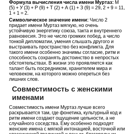
Формула вычисления числа имени Муртаз:
М
(5) + У (3) + Р (9) + Т (2) + А (1) + З (9) = 29, 2 + 9 = 11,
1 + 1 = 2.
Символическое значение имени:
Число 2
придает имени Муртаз мягкую, но очень
устойчивую энергетику союза, такта и внутреннего
равновесия. Это не число громких побед, а число
тонкой дипломатии, умения слышать другого и
выстраивать пространство без конфликта. Для
такого имени особенно значимы согласие, ритм и
способность сохранять достоинство в непростых
обстоятельствах. В жизни это проявляется как
талант быть посредником, хранителем мира и
человеком, на которого можно опереться без
лишних слов.
Совместимость с женскими
именами
Совместимость имени Муртаз лучше всего
раскрывается там, где фонетика, культурный код и
ритм имени создают ощущение цельности, а не
случайного соседства. Ему особенно подходят
женские имена с мягкой интонацией, восточной или