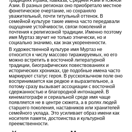
традициях Ирана, Кавказа, Средней Азии и Южной
Азии. В разных регионах оно приобретало местное
фонетическое очертание, но сохраняло
уважительный, почти титульный оттенок. В
семейной культуре такие имена часто передавали
ощущение устойчивости, связи поколений и
почтения к религиозной традиции. Именно поэтому
имя Муртаз звучит не только этнически, но и
социально значимо, как знак укорененности.
В художественной культуре имя Муртаз не
относится к числу массово тиражируемых, но его
можно встретить в восточной литературной
традиции, биографических повествованиях и
исторических хрониках, где подобные имена часто
маркируют статус героя. В русскоязычном поле оно
воспринимается как редкое и выразительное, а
потому сразу вызывает ассоциации с восточной
сдержанностью и благородной интонацией. В
кинематографе и сериальной среде имя чаще
появляется не в центре сюжета, а в ролях людей
старшего поколения, наставников или хранителей
семейного уклада. Это усиливает образ имени как
носителя памяти, достоинства и культурной
преемственности.