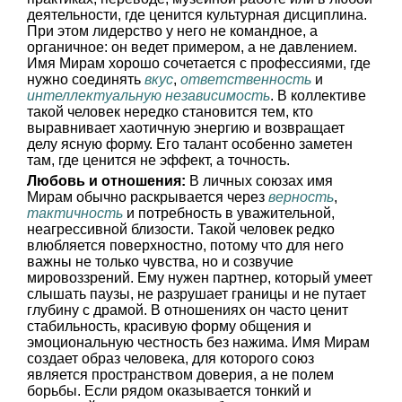
деятельности, где ценится культурная дисциплина.
При этом лидерство у него не командное, а
органичное: он ведет примером, а не давлением.
Имя Мирам хорошо сочетается с профессиями, где
нужно соединять
вкус
,
ответственность
и
интеллектуальную независимость
. В коллективе
такой человек нередко становится тем, кто
выравнивает хаотичную энергию и возвращает
делу ясную форму. Его талант особенно заметен
там, где ценится не эффект, а точность.
Любовь и отношения:
В личных союзах имя
Мирам обычно раскрывается через
верность
,
тактичность
и потребность в уважительной,
неагрессивной близости. Такой человек редко
влюбляется поверхностно, потому что для него
важны не только чувства, но и созвучие
мировоззрений. Ему нужен партнер, который умеет
слышать паузы, не разрушает границы и не путает
глубину с драмой. В отношениях он часто ценит
стабильность, красивую форму общения и
эмоциональную честность без нажима. Имя Мирам
создает образ человека, для которого союз
является пространством доверия, а не полем
борьбы. Если рядом оказывается тонкий и