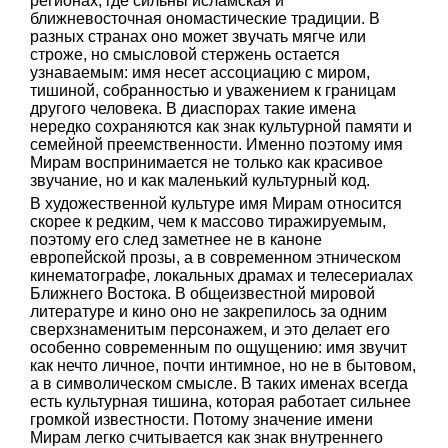
регионах, где сильны исламская и
ближневосточная ономастические традиции. В
разных странах оно может звучать мягче или
строже, но смысловой стержень остается
узнаваемым: имя несет ассоциацию с миром,
тишиной, собранностью и уважением к границам
другого человека. В диаспорах такие имена
нередко сохраняются как знак культурной памяти и
семейной преемственности. Именно поэтому имя
Мирам воспринимается не только как красивое
звучание, но и как маленький культурный код.
В художественной культуре имя Мирам относится
скорее к редким, чем к массово тиражируемым,
поэтому его след заметнее не в каноне
европейской прозы, а в современном этническом
кинематографе, локальных драмах и телесериалах
Ближнего Востока. В общеизвестной мировой
литературе и кино оно не закрепилось за одним
сверхзнаменитым персонажем, и это делает его
особенно современным по ощущению: имя звучит
как нечто личное, почти интимное, но не в бытовом,
а в символическом смысле. В таких именах всегда
есть культурная тишина, которая работает сильнее
громкой известности. Потому значение имени
Мирам легко считывается как знак внутреннего