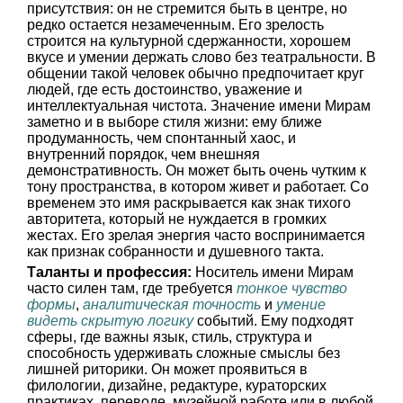
присутствия: он не стремится быть в центре, но
редко остается незамеченным. Его зрелость
строится на культурной сдержанности, хорошем
вкусе и умении держать слово без театральности. В
общении такой человек обычно предпочитает круг
людей, где есть достоинство, уважение и
интеллектуальная чистота. Значение имени Мирам
заметно и в выборе стиля жизни: ему ближе
продуманность, чем спонтанный хаос, и
внутренний порядок, чем внешняя
демонстративность. Он может быть очень чутким к
тону пространства, в котором живет и работает. Со
временем это имя раскрывается как знак тихого
авторитета, который не нуждается в громких
жестах. Его зрелая энергия часто воспринимается
как признак собранности и душевного такта.
Таланты и профессия:
Носитель имени Мирам
часто силен там, где требуется
тонкое чувство
формы
,
аналитическая точность
и
умение
видеть скрытую логику
событий. Ему подходят
сферы, где важны язык, стиль, структура и
способность удерживать сложные смыслы без
лишней риторики. Он может проявиться в
филологии, дизайне, редактуре, кураторских
практиках, переводе, музейной работе или в любой