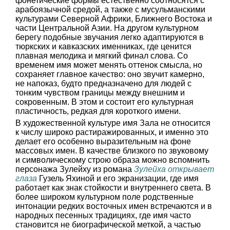
фонетические формы естественно соотносятся с
арабоязычной средой, а также с мусульманскими
культурами Северной Африки, Ближнего Востока и
части Центральной Азии. На другом культурном
берегу подобные звучания легко адаптируются в
тюркских и кавказских именниках, где ценится
плавная мелодика и мягкий финал слова. Со
временем имя может менять оттенок смысла, но
сохраняет главное качество: оно звучит камерно,
не напоказ, будто предназначено для людей с
тонким чувством границы между внешним и
сокровенным. В этом и состоит его культурная
пластичность, редкая для короткого имени.
В художественной культуре имя Зала не относится
к числу широко растиражированных, и именно это
делает его особенно выразительным на фоне
массовых имен. В качестве близкого по звуковому
и символическому строю образа можно вспомнить
персонажа Зулейху из романа
Зулейха открывает
глаза
Гузель Яхиной и его экранизации, где имя
работает как знак стойкости и внутреннего света. В
более широком культурном поле родственные
интонации редких восточных имен встречаются и в
народных песенных традициях, где имя часто
становится не биографической меткой, а частью