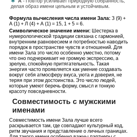
А
- Повтор усиливает природную собранность,
делая образ имени цельным и устойчивым.
Формула вычисления числа имени Зала:
З (9) +
А (1) + Л (4) + А (1) = 15, 1 + 5 = 6.
Символическое значение имени:
Шестерка в
нумерологической традиции связана с гармонией,
внутренним равновесием и потребностью наводить
порядок в пространстве чувств и отношений. Для
имени Зала это число особенно уместно, потому
что оно подчеркивает не громкую экспрессию, а
зрелую, спокойную притягательность. Такая
энергия часто проявляется как умение создавать
вокруг себя атмосферу вкуса, уюта и доверия, не
теряя при этом достоинства. Это число людей,
которые умеют беречь форму, смысл и тонкую
красоту повседневности.
Совместимость с мужскими
именами
Совместимость имени Зала лучше всего
раскрывается там, где совпадают культурный код,
ритм звучания и представление о личных границах.
Для такого имени особенно важны партнеры с