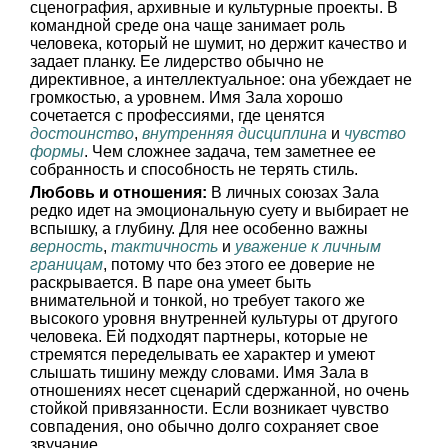
сценография, архивные и культурные проекты. В
командной среде она чаще занимает роль
человека, который не шумит, но держит качество и
задает планку. Ее лидерство обычно не
директивное, а интеллектуальное: она убеждает не
громкостью, а уровнем. Имя Зала хорошо
сочетается с профессиями, где ценятся
достоинство
,
внутренняя дисциплина
и
чувство
формы
. Чем сложнее задача, тем заметнее ее
собранность и способность не терять стиль.
Любовь и отношения:
В личных союзах Зала
редко идет на эмоциональную суету и выбирает не
вспышку, а глубину. Для нее особенно важны
верность
,
тактичность
и
уважение к личным
границам
, потому что без этого ее доверие не
раскрывается. В паре она умеет быть
внимательной и тонкой, но требует такого же
высокого уровня внутренней культуры от другого
человека. Ей подходят партнеры, которые не
стремятся переделывать ее характер и умеют
слышать тишину между словами. Имя Зала в
отношениях несет сценарий сдержанной, но очень
стойкой привязанности. Если возникает чувство
совпадения, оно обычно долго сохраняет свое
звучание.