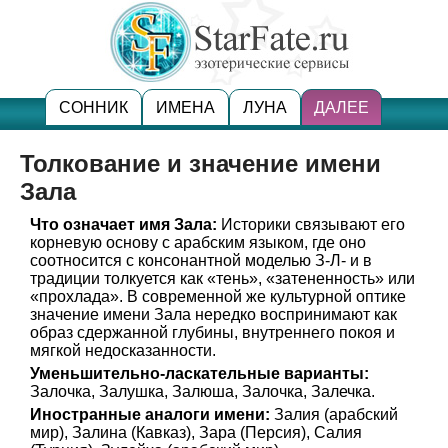
СОННИК
ИМЕНА
ЛУНА
ДАЛЕЕ
Толкование и значение имени
Зала
Что означает имя Зала:
Историки связывают его
корневую основу с арабским языком, где оно
соотносится с консонантной моделью З-Л- и в
традиции толкуется как «тень», «затененность» или
«прохлада». В современной же культурной оптике
значение имени Зала нередко воспринимают как
образ сдержанной глубины, внутреннего покоя и
мягкой недосказанности.
Уменьшительно-ласкательные варианты:
Залочка, Залушка, Залюша, Залочка, Залечка.
Иностранные аналоги имени:
Залия (арабский
мир), Залина (Кавказ), Зара (Персия), Салия