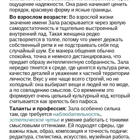
ощущение надежности. Она рано начинает ценить
порядок, красивую форму и ясные границы.
Во взрослом возрасте:
Во взрослой жизни
значение имени Зала раскрывается через зрелую
самодостаточность и тщательно выстроенный
внутренний лад. Такая женщина редко
растворяется в толпе, потому что умеет держать
собственный ритм и не подстраивать себя под
случайный шум. Ее манера общения обычно
спокойна, точна и немного дистанцирована, что
придает образу интеллигентную собранность. Зала
нередко тянется к среде, где ценятся культура речи,
качество деталей и уважение к частной территории
личности. Вкус у нее чаще всего строгий, но не
холодный: она выбирает вещи и людей не по моде,
а по совпадению смыслов. Со временем это
формирует очень цельный культурный код, который
считывается как зрелость без пафоса.
Таланты и профессия:
Зала особенно сильна
там, где требуется
наблюдательность
,
эстетическое чутье
и умение работать с тонкими
смысловыми оттенками. Ей подходят сферы, где
важны язык, образ, композиция и точность подачи:
редактура, стилистика, искусство, музейная работа,