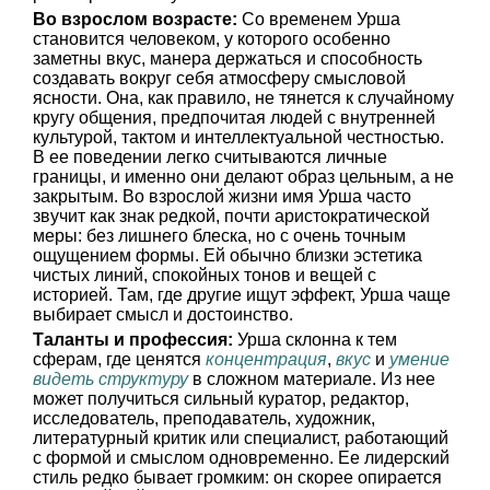
Во взрослом возрасте:
Со временем Урша
становится человеком, у которого особенно
заметны вкус, манера держаться и способность
создавать вокруг себя атмосферу смысловой
ясности. Она, как правило, не тянется к случайному
кругу общения, предпочитая людей с внутренней
культурой, тактом и интеллектуальной честностью.
В ее поведении легко считываются личные
границы, и именно они делают образ цельным, а не
закрытым. Во взрослой жизни имя Урша часто
звучит как знак редкой, почти аристократической
меры: без лишнего блеска, но с очень точным
ощущением формы. Ей обычно близки эстетика
чистых линий, спокойных тонов и вещей с
историей. Там, где другие ищут эффект, Урша чаще
выбирает смысл и достоинство.
Таланты и профессия:
Урша склонна к тем
сферам, где ценятся
концентрация
,
вкус
и
умение
видеть структуру
в сложном материале. Из нее
может получиться сильный куратор, редактор,
исследователь, преподаватель, художник,
литературный критик или специалист, работающий
с формой и смыслом одновременно. Ее лидерский
стиль редко бывает громким: он скорее опирается