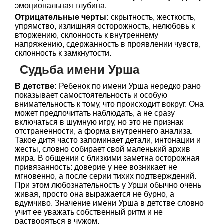
эмоциональная глубина.
Отрицательные черты:
скрытность, жесткость,
упрямство, излишняя осторожность, нелюбовь к
вторжению, склонность к внутреннему
напряжению, сдержанность в проявлении чувств,
склонность к замкнутости.
Судьба имени Урша
В детстве:
Ребенок по имени Урша нередко рано
показывает самостоятельность и особую
внимательность к тому, что происходит вокруг. Она
может предпочитать наблюдать, а не сразу
включаться в шумную игру, но это не признак
отстраненности, а форма внутреннего анализа.
Такое дитя часто запоминает детали, интонации и
жесты, словно собирает свой маленький архив
мира. В общении с близкими заметна осторожная
привязанность: доверие у нее возникает не
мгновенно, а после серии тихих подтверждений.
При этом любознательность у Урши обычно очень
живая, просто она выражается не бурно, а
вдумчиво. Значение имени Урша в детстве словно
учит ее уважать собственный ритм и не
растворяться в чужом.