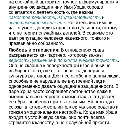
на спокойный авторитет, точность формулировок и
внутреннюю дисциплину. Имя Урша хорошо
сочетается с деятельностью, где важны
самостоятельность
,
наблюдательность
и
эстетическое мышление
. Носительница имени
часто умеет доводить проект до цельности, потому
что не терпит случайных деталей. В социуме это
дает репутацию человека надежного, тонкого и
чрезвычайно собранного.
Любовь и отношения:
В отношениях Урша
раскрывается как партнер, которому важны
верность
,
уважение
и
психологическая точность
.
Она не склонна к поверхностной игре и обычно
выбирает союз, где есть зрелость, доверие и
культура разговора. Для нее особенно ценны люди,
способные не нарушать ее внутренний лад и
одновременно давать ощущение защищенности. В
паре Урша часто сохраняет достоинство даже в
эмоционально непростых моментах, а это делает
ее образ особенно притягательным. Ей подходят
союзы, в которых есть интеллектуальное родство и
тонкая эмоциональная настройка. Когда имя Урша
входит в устойчивую связь, оно почти всегда
стремится к качеству, а не к случайной яркости.