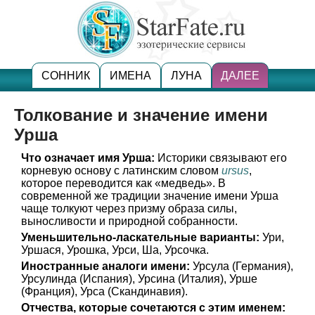
СОННИК
ИМЕНА
ЛУНА
ДАЛЕЕ
Толкование и значение имени
Урша
Что означает имя Урша:
Историки связывают его
корневую основу с латинским словом
ursus
,
которое переводится как «медведь». В
современной же традиции значение имени Урша
чаще толкуют через призму образа силы,
выносливости и природной собранности.
Уменьшительно-ласкательные варианты:
Ури,
Уршася, Урошка, Урси, Ша, Урсочка.
Иностранные аналоги имени:
Урсула (Германия),
Урсулинда (Испания), Урсина (Италия), Урше
(Франция), Урса (Скандинавия).
Отчества, которые сочетаются с этим именем: