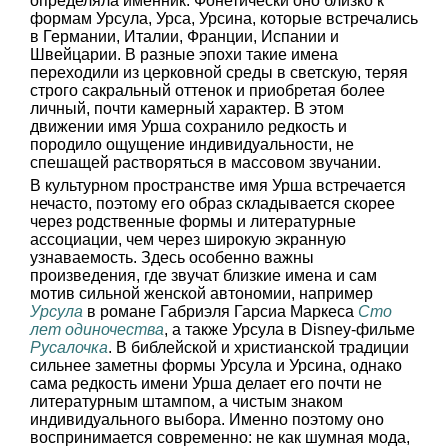
определяла именник. Фонетически оно близко к
формам Урсула, Урса, Урсина, которые встречались
в Германии, Италии, Франции, Испании и
Швейцарии. В разные эпохи такие имена
переходили из церковной среды в светскую, теряя
строго сакральный оттенок и приобретая более
личный, почти камерный характер. В этом
движении имя Урша сохранило редкость и
породило ощущение индивидуальности, не
спешащей растворяться в массовом звучании.
В культурном пространстве имя Урша встречается
нечасто, поэтому его образ складывается скорее
через родственные формы и литературные
ассоциации, чем через широкую экранную
узнаваемость. Здесь особенно важны
произведения, где звучат близкие имена и сам
мотив сильной женской автономии, например
Урсула
в романе Габриэля Гарсиа Маркеса
Сто
лет одиночества
, а также Урсула в Disney-фильме
Русалочка
. В библейской и христианской традиции
сильнее заметны формы Урсула и Урсина, однако
сама редкость имени Урша делает его почти не
литературным штампом, а чистым знаком
индивидуального выбора. Именно поэтому оно
воспринимается современно: не как шумная мода,