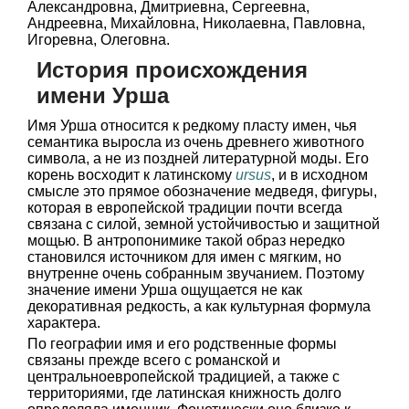
Александровна, Дмитриевна, Сергеевна,
Андреевна, Михайловна, Николаевна, Павловна,
Игоревна, Олеговна.
История происхождения
имени Урша
Имя Урша относится к редкому пласту имен, чья
семантика выросла из очень древнего животного
символа, а не из поздней литературной моды. Его
корень восходит к латинскому
ursus
, и в исходном
смысле это прямое обозначение медведя, фигуры,
которая в европейской традиции почти всегда
связана с силой, земной устойчивостью и защитной
мощью. В антропонимике такой образ нередко
становился источником для имен с мягким, но
внутренне очень собранным звучанием. Поэтому
значение имени Урша ощущается не как
декоративная редкость, а как культурная формула
характера.
По географии имя и его родственные формы
связаны прежде всего с романской и
центральноевропейской традицией, а также с
территориями, где латинская книжность долго