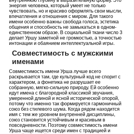
внутреннюю глубину в выразительную форму. Это
энергия человека, который умеет не только
чувствовать, но и красиво оформлять свои мысли,
впечатления и отношения с миром. Для такого
имени особенно важны свобода голоса, эстетика
общения и способность не замыкаться в одном-
единственном образе. В социальной ткани число 3
делает Уршу заметной не громкостью, а точностью
интонации и обаянием интеллектуальной игры.
Совместимость с мужскими
именами
Совместимость имени Урша лучше всего
раскрывается там, где культурный код не спорит с
характером, а фонетика не разрушает ее
собранную, мягко-сильную природу. Ей особенно
идут имена с благородной классикой звучания,
умеренной длиной и ясной исторической опорой,
потому что именно так формируется гармоничный
союз без стилевого шума. Когда рядом находится
имя с тем же уровнем внутренней дисциплины,
союз становится устойчивым и красивым в
повседневности. Поэтому совместимость имени
Урша чаще ищется среди имен с традицией и