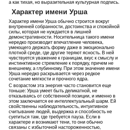
а как тихая, но выразительная культурная подпись.
Характер имени Урша
Характер имени Урша обычно строится вокруг
внутренней собранности, достоинства и спокойной
силы, которая не нуждается в лишней
демонстративности. Носительница такого имени
нередко производит впечатление человека,
умеющего держать форму даже в эмоционально
плотной среде, где другие теряют ясность. В ней
чувствуется уважение к границам, вкус к смыслу и
инстинктивное стремление к порядку, причем не
внешнему, а глубинному. При этом значение имени
Урша нередко раскрывается через редкое
сочетание мягкости и прочного ядра.
С возрастом эта энергия часто становится еще
тоньше: Урша умеет быть деликатной, не
отказываясь от собственной позиции, и именно в
этом заключается ее интеллектуальный шарм. Ей
свойственны наблюдательность, интуитивное
считывание людей, выдержка и способность не
суетиться там, где требуется пауза. Если в
характере и возникают тени, то они обычно
связаны с избыточной настороженностью,