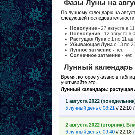
Фазы Луны на авгус
По лунному календарю на август
следующей последовательности
Новолуние -
27 августа в 11
Полнолуние -
12 августа в 
Растущая Луна
с 1 по 11 ав
Убывающая Луна
с 13 по 2
Лунное затмение -
нет.
Солнечное затмение -
нет.
Лунный календарь н
Время, которое указано в таблиц
учитывайте это.
Лунный календарь: растущая 
1 августа 2022 (понедельни
5 лунный день с 08:21
// 22:10
2 августа 2022 (вторник). Б
6 лунный день с 09:40
// 22:18