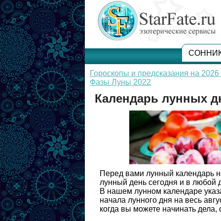
СОННИ
Гороскопы и предсказания на 2026 
Фазы Луны 2022
Календарь лунных дн
Перед вами лунный календарь на 
лунный день сегодня и в любой д
В нашем лунном календаре указ
начала лунного дня на весь авг
когда вы можете начинать дела, 