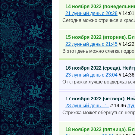
14 ноября 2022 (понедельни
21 лунный день с 20:28
// 14:0
Сегодня можно стричься и краси
15 ноября 2022 (вторник). 
22 лунный день с 21:45
// 14:2
В этот день можно слегка подро
16 ноября 2022 (среда). Не
23 лунный день с 23:04
// 14:3
От стрижки лучше воздержаться
17 ноября 2022 (четверг). Н
23 лунный день --:--
// 14:46
Лун
Стрижка может обернуться неп
18 ноября 2022 (пятница). 