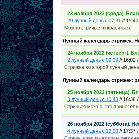
23 ноября 2022 (среда). Бл
29 лунный день с 07:31
// 15:4
Можно стричься и краситься.
Лунный календарь стрижек: 
24 ноября 2022 (четверг). Б
2 лунный день с 09:09
// 16:02
Стрижка во второй лунный день
Лунный календарь стрижек: р
25 ноября 2022 (пятница). 
3 лунный день с 10:43
// 16:38
Стричься можно, это принесет 
26 ноября 2022 (суббота). 
4 лунный день с 12:00
// 17:37
Стричь, красить волосы сегодн