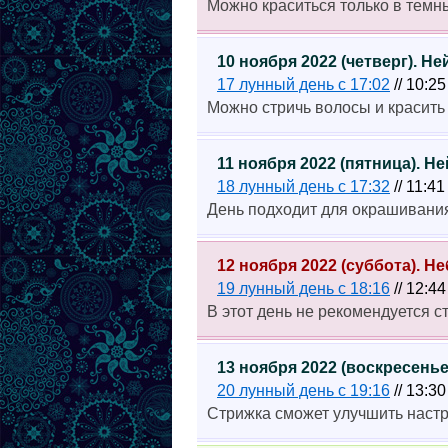
Можно краситься только в темны
10 ноября 2022 (четверг). Н
17 лунный день с 17:02
// 10:2
Можно стричь волосы и красить
11 ноября 2022 (пятница). 
18 лунный день с 17:32
// 11:4
День подходит для окрашивания
12 ноября 2022 (суббота). 
19 лунный день с 18:16
// 12:4
В этот день не рекомендуется с
13 ноября 2022 (воскресень
20 лунный день с 19:16
// 13:3
Стрижка сможет улучшить наст