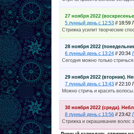
27 ноября 2022 (воскресень
5 лунный день с 12:53
// 18:59
Стрижка усилит творческие спо
28 ноября 2022 (понедельни
6 лунный день с 13:24
// 20:34
Сегодня можно только стричься
29 ноября 2022 (вторник). 
7 лунный день с 13:43
// 22:10
Можно стричь и красить волосы
30 ноября 2022 (среда). Не
8 лунный день с 13:56
// 23:42
Стрижка и окрашивание волос 
Лунный календарь стрижек на