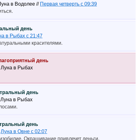
 Луна в Водолее //
Первая четверть с 09:39
иться.
тральный день
на в Рыбах с 21:47
натуральными красителями.
еблагоприятный день
6 Луна в Рыбах
ейтральный день
6 Луна в Рыбах
лосами.
ейтральный день
3
Луна в Овне с 02:07
 изобилие. Окрашивание привлечет деньги.