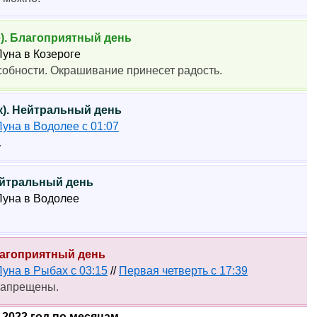
е). Благоприятный день
 Луна в Козероге
собности. Окрашивание принесет радость.
к). Нейтральный день
Луна в Водолее с 01:07
.
Нейтральный день
 Луна в Водолее
.
благоприятный день
Луна в Рыбах с 03:15
//
Первая четверть с 17:39
запрещены.
 2022 год по месяцам