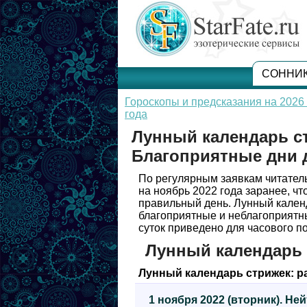
СОННИ
Гороскопы и предсказания на 2026 
года
Лунный календарь ст
Благоприятные дни д
По регулярным заявкам читате
на ноябрь 2022 года заранее, ч
правильный день. Лунный календ
благоприятные и неблагоприятн
суток приведено для часового п
Лунный календарь 
Лунный календарь стрижек: р
1 ноября 2022 (вторник). Н