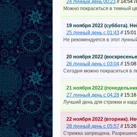
24 лунный день 00:23
// 14:54 
Можно покраситься в темный цв
19 ноября 2022 (суббота). 
25 лунный день с 01:43
// 15:0
Не рекомендуется в этот лунный
20 ноября 2022 (воскресень
26 лунный день с 03:04
// 15:0
Сегодня можно покраситься в л
21 ноября 2022 (понедельни
27 лунный день с 04:28
// 15:1
Лучший день для стрижки и кар
22 ноября 2022 (вторник). 
28 лунный день с 05:57
// 15:2
Стрижка запрещена. Разрешено