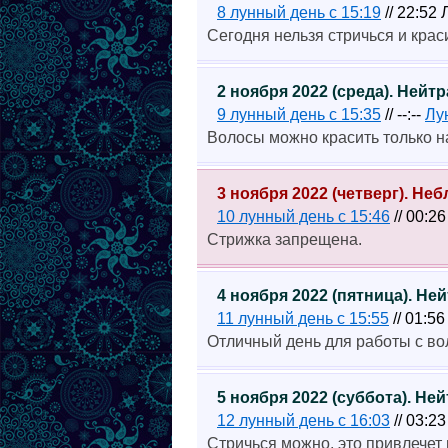
8 лунный день с 15:19
// 22:52
Сегодня нельзя стричься и крас
2 ноября 2022 (среда). Ней
9 лунный день с 15:35
// --:--
Лу
Волосы можно красить только 
3 ноября 2022 (четверг). Н
10 лунный день с 15:46
// 00:2
Стрижка запрещена.
4 ноября 2022 (пятница). Н
11 лунный день с 15:55
// 01:5
Отличный день для работы с во
5 ноября 2022 (суббота). Н
12 лунный день с 16:03
// 03:2
Стричься можно, это привлечет