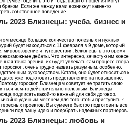
н сумеет оценить это и тогда ваши отношения могут
браком. Если же между вами возникнут какие-то
треть собственное поведение.
ь 2023 Близнецы: учеба, бизнес и
этом месяце большое количество полезных и нужных
курий будет находиться с 11 февраля в 9 доме, который
, мировоззрение и путешествия. Близнецы в это время
 всевозможные дебаты. Что интересно, зачастую им вовсе
енная точка зрения, их будет увлекать сам процесс спора.
 гороскоп, очень трудно назвать разумным, особенно,
едственным руководством. Кстати, оно будет относиться к
и даже уже подготовить представление на повышение.
 Поэтому гороскоп Близнецам советует не тратить свою
няться чем-то действительно полезным. Близнецы
сяца подписать какой-то важный для себя договор.
ычайно удачным месяцем для того чтобы приступить к
нтересных проектов. Вы сумеете быстро подготовить все
деньги под вашу идею и подобрать надежных партнеров.
ль 2023 Близнецы: любовь и