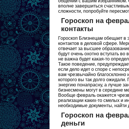
общении с вашим избранником. О
вполне завершиться счастливым 
сложности, попробуйте пересмо
Гороскоп на феврал
контакты
Гороскоп Близнецам обещает в 
контактов в деловой сфере. Мер
отвечает за высшее образование
будут очень охотно вступать во
не важна будет какая-то определ
Такое поведение, предупреждает
если дело идет о споре с непоср
вам чрезвычайно благосклонно 
которого вы так долго ожидали.
энергию понапрасну, а лучше за
бизнесмены могут в середине ме
Вообще февраль окажется чрезв
реализации каких-то смелых и и
необходимые документы, найти 
Гороскоп на февра
деньги