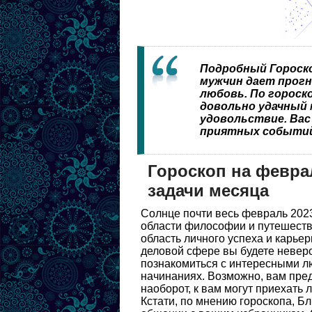
Подробный Гороско
мужчин дает прогно
любовь. По гороск
довольно удачный 
удовольствие. Вас
приятных событий
Гороскоп на февра
задачи месяца
Солнце почти весь февраль 2023
области философии и путешестви
область личного успеха и карьер
деловой сфере вы будете неверо
познакомиться с интересными лю
начинаниях. Возможно, вам пред
наоборот, к вам могут приехать
Кстати, по мнению гороскопа, Бл