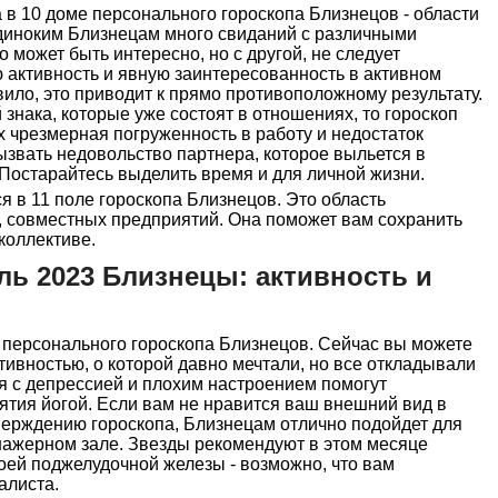
 в 10 доме персонального гороскопа Близнецов - области
одиноким Близнецам много свиданий с различными
о может быть интересно, но с другой, не следует
 активность и явную заинтересованность в активном
вило, это приводит к прямо противоположному результату.
 знака, которые уже состоят в отношениях, то гороскоп
х чрезмерная погруженность в работу и недостаток
ызвать недовольство партнера, которое выльется в
 Постарайтесь выделить время и для личной жизни.
 в 11 поле гороскопа Близнецов. Это область
 совместных предприятий. Она поможет вам сохранить
коллективе.
ль 2023 Близнецы: активность и
 персонального гороскопа Близнецов. Сейчас вы можете
тивностью, о которой давно мечтали, но все откладывали
я с депрессией и плохим настроением помогут
ятия йогой. Если вам не нравится ваш внешний вид в
тверждению гороскопа, Близнецам отлично подойдет для
енажерном зале. Звезды рекомендуют в этом месяце
оей поджелудочной железы - возможно, что вам
алиста.