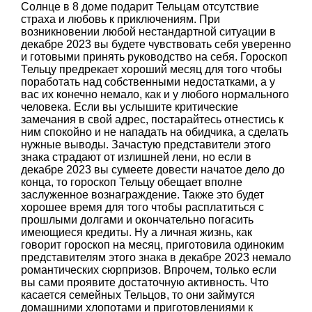
Солнце в 8 доме подарит Тельцам отсутствие
страха и любовь к приключениям. При
возникновении любой нестандартной ситуации в
декабре 2023 вы будете чувствовать себя уверенно
и готовыми принять руководство на себя. Гороскоп
Тельцу предрекает хороший месяц для того чтобы
поработать над собственными недостатками, а у
вас их конечно немало, как и у любого нормального
человека. Если вы услышите критические
замечания в свой адрес, постарайтесь отнестись к
ним спокойно и не нападать на обидчика, а сделать
нужные выводы. Зачастую представители этого
знака страдают от излишней лени, но если в
декабре 2023 вы сумеете довести начатое дело до
конца, то гороскоп Тельцу обещает вполне
заслуженное вознаграждение. Также это будет
хорошее время для того чтобы расплатиться с
прошлыми долгами и окончательно погасить
имеющиеся кредиты. Ну а личная жизнь, как
говорит гороскоп на месяц, приготовила одиноким
представителям этого знака в декабре 2023 немало
романтических сюрпризов. Впрочем, только если
вы сами проявите достаточную активность. Что
касается семейных Тельцов, то они займутся
домашними хлопотами и приготовлениями к