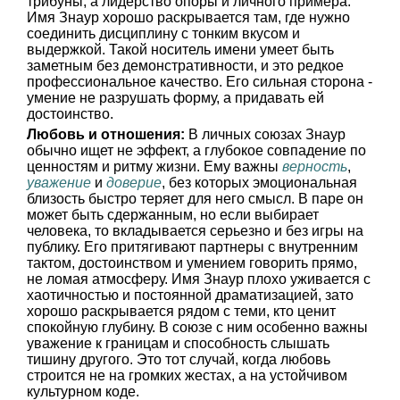
трибуны, а лидерство опоры и личного примера.
Имя Знаур хорошо раскрывается там, где нужно
соединить дисциплину с тонким вкусом и
выдержкой. Такой носитель имени умеет быть
заметным без демонстративности, и это редкое
профессиональное качество. Его сильная сторона -
умение не разрушать форму, а придавать ей
достоинство.
Любовь и отношения:
В личных союзах Знаур
обычно ищет не эффект, а глубокое совпадение по
ценностям и ритму жизни. Ему важны
верность
,
уважение
и
доверие
, без которых эмоциональная
близость быстро теряет для него смысл. В паре он
может быть сдержанным, но если выбирает
человека, то вкладывается серьезно и без игры на
публику. Его притягивают партнеры с внутренним
тактом, достоинством и умением говорить прямо,
не ломая атмосферу. Имя Знаур плохо уживается с
хаотичностью и постоянной драматизацией, зато
хорошо раскрывается рядом с теми, кто ценит
спокойную глубину. В союзе с ним особенно важны
уважение к границам и способность слышать
тишину другого. Это тот случай, когда любовь
строится не на громких жестах, а на устойчивом
культурном коде.