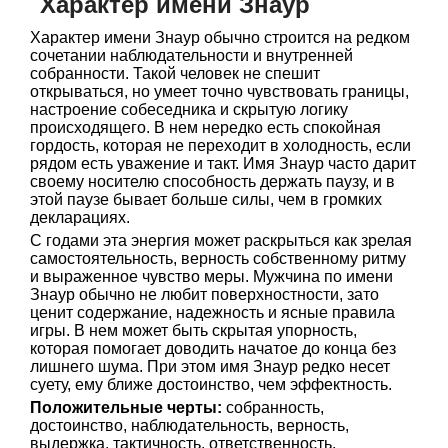
Характер имени Знаур
Характер имени Знаур обычно строится на редком
сочетании наблюдательности и внутренней
собранности. Такой человек не спешит
открываться, но умеет точно чувствовать границы,
настроение собеседника и скрытую логику
происходящего. В нем нередко есть спокойная
гордость, которая не переходит в холодность, если
рядом есть уважение и такт. Имя Знаур часто дарит
своему носителю способность держать паузу, и в
этой паузе бывает больше силы, чем в громких
декларациях.
С годами эта энергия может раскрыться как зрелая
самостоятельность, верность собственному ритму
и выраженное чувство меры. Мужчина по имени
Знаур обычно не любит поверхностности, зато
ценит содержание, надежность и ясные правила
игры. В нем может быть скрытая упорность,
которая помогает доводить начатое до конца без
лишнего шума. При этом имя Знаур редко несет
суету, ему ближе достоинство, чем эффектность.
Положительные черты:
собранность,
достоинство, наблюдательность, верность,
выдержка, тактичность, ответственность,