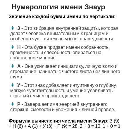
Нумерология имени Знаур
Значение каждой буквы имени по вертикали:
З
- Это вибрация внутренней защиты, которая
делает человека внимательным к границам и
особенно чувствительным к несправедливости.
Н
- Эта буква придает имени собранность,
практичность и способность опираться на
собственное мнение.
А
- Она усиливает инициативу, личную волю и
стремление начинать с чистого листа без лишнего
шума.
У
- Этот знак добавляет интуитивную глубину,
мягкую чувствительность и умение улавливать
скрытый смысл происходящего.
Р
- Завершает имя энергией внутреннего
стержня, смелости и уважения к личной правде.
Формула вычисления числа имени Знаур:
З (9)
+ Н (6) + А (1) + У (3) + Р (9) = 28, 2 + 8 = 10, 1 + 0 = 1.