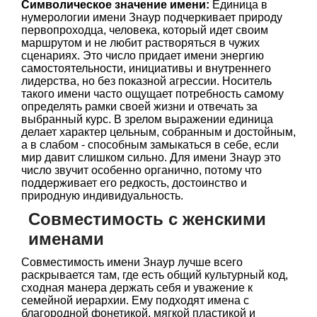
Символическое значение имени:
Единица в
нумерологии имени Знаур подчеркивает природу
первопроходца, человека, который идет своим
маршрутом и не любит растворяться в чужих
сценариях. Это число придает имени энергию
самостоятельности, инициативы и внутреннего
лидерства, но без показной агрессии. Носитель
такого имени часто ощущает потребность самому
определять рамки своей жизни и отвечать за
выбранный курс. В зрелом выражении единица
делает характер цельным, собранным и достойным,
а в слабом - способным замыкаться в себе, если
мир давит слишком сильно. Для имени Знаур это
число звучит особенно органично, потому что
поддерживает его редкость, достоинство и
природную индивидуальность.
Совместимость с женскими
именами
Совместимость имени Знаур лучше всего
раскрывается там, где есть общий культурный код,
сходная манера держать себя и уважение к
семейной иерархии. Ему подходят имена с
благородной фонетикой, мягкой пластикой и