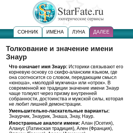
СОННИК
ИМЕНА
ЛУНА
ДАЛЕЕ
Толкование и значение имени
Знаур
Что означает имя Знаур:
Историки связывают его
корневую основу со скифо-аланским языком, где
она соотносится со словом, передающим смысл
«юноша», «молодой мужчина» или «отрок». В
современной же традиции значение имени Знаур
чаще толкуют через призму внутренней
собранности, достоинства и мужской силы, которая
не любит лишней демонстрации.
Уменьшительно-ласкательные варианты:
Знаурчик, Знаурик, Знаша, Знау, Наур.
Иностранные аналоги имени:
Алан (Осетия),
Аланус (Латинская традиция), Ален (Франция),