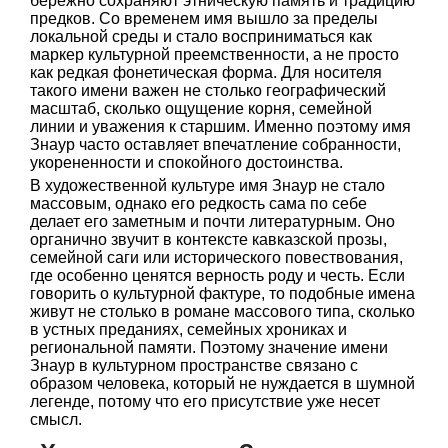
бережно сохраняют этническую память и традицию
предков. Со временем имя вышло за пределы
локальной среды и стало восприниматься как
маркер культурной преемственности, а не просто
как редкая фонетическая форма. Для носителя
такого имени важен не столько географический
масштаб, сколько ощущение корня, семейной
линии и уважения к старшим. Именно поэтому имя
Знаур часто оставляет впечатление собранности,
укорененности и спокойного достоинства.
В художественной культуре имя Знаур не стало
массовым, однако его редкость сама по себе
делает его заметным и почти литературным. Оно
органично звучит в контексте кавказской прозы,
семейной саги или исторического повествования,
где особенно ценятся верность роду и честь. Если
говорить о культурной фактуре, то подобные имена
живут не столько в романе массового типа, сколько
в устных преданиях, семейных хрониках и
региональной памяти. Поэтому значение имени
Знаур в культурном пространстве связано с
образом человека, который не нуждается в шумной
легенде, потому что его присутствие уже несет
смысл.