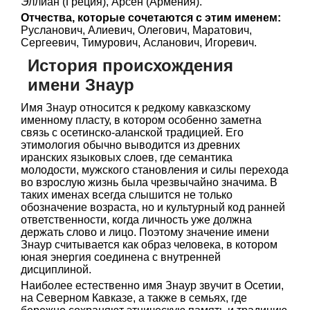
Эллиан (Греция), Арсен (Армения).
Отчества, которые сочетаются с этим именем:
Русланович, Алиевич, Олегович, Маратович,
Сергеевич, Тимурович, Асланович, Игоревич.
История происхождения
имени Знаур
Имя Знаур относится к редкому кавказскому
именному пласту, в котором особенно заметна
связь с осетинско-аланской традицией. Его
этимология обычно выводится из древних
иранских языковых слоев, где семантика
молодости, мужского становления и силы перехода
во взрослую жизнь была чрезвычайно значима. В
таких именах всегда слышится не только
обозначение возраста, но и культурный код ранней
ответственности, когда личность уже должна
держать слово и лицо. Поэтому значение имени
Знаур считывается как образ человека, в котором
юная энергия соединена с внутренней
дисциплиной.
Наиболее естественно имя Знаур звучит в Осетии,
на Северном Кавказе, а также в семьях, где