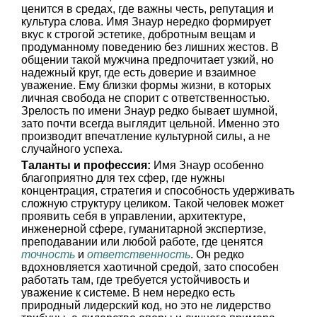
ценится в средах, где важны честь, репутация и
культура слова. Имя Знаур нередко формирует
вкус к строгой эстетике, добротным вещам и
продуманному поведению без лишних жестов. В
общении такой мужчина предпочитает узкий, но
надежный круг, где есть доверие и взаимное
уважение. Ему близки формы жизни, в которых
личная свобода не спорит с ответственностью.
Зрелость по имени Знаур редко бывает шумной,
зато почти всегда выглядит цельной. Именно это
производит впечатление культурной силы, а не
случайного успеха.
Таланты и профессия:
Имя Знаур особенно
благоприятно для тех сфер, где нужны
концентрация, стратегия и способность удерживать
сложную структуру целиком. Такой человек может
проявить себя в управлении, архитектуре,
инженерной сфере, гуманитарной экспертизе,
преподавании или любой работе, где ценятся
точность
и
ответственность
. Он редко
вдохновляется хаотичной средой, зато способен
работать там, где требуется устойчивость и
уважение к системе. В нем нередко есть
природный лидерский код, но это не лидерство