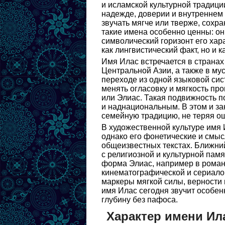
и исламской культурной традици
надежде, доверии и внутреннем 
звучать мягче или тверже, сохр
такие имена особенно ценны: он
символический горизонт его хар
как лингвистический факт, но и 
Имя Илас встречается в странах
Центральной Азии, а также в му
переходе из одной языковой сис
менять огласовку и мягкость п
или Элиас. Такая подвижность п
и наднациональным. В этом и зак
семейную традицию, не теряя о
В художественной культуре имя 
однако его фонетические и смы
общеизвестных текстах. Ближний
с религиозной и культурной памя
форма Элиас, например в рома
кинематографической и сериало
маркеры мягкой силы, верности 
имя Илас сегодня звучит особенн
глубину без пафоса.
Характер имени Ил