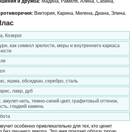
ошения и дружба:
Мадина, Рамиля, Алина, Сабина,
ротиворечия:
Виктория, Карина, Милена, Диана, Элина.
Илас
а, Козерог
урн, как символ зрелости, меры и внутреннего каркаса
ности
ля
ол
кс, яшма, обсидиан, серебро, сталь
арис, лавр, дуб
г, амулет-нить, темно-синий цвет, графитовый оттенок,
сть, гладкий камень
бота
вучит особенно привлекательно для тех, кто ценит
л без лишнего декора. Это имя придает образу тихую