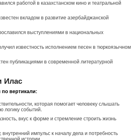
лавился работой в казахстанском кино и театральной
известен вкладом в развитие азербайджанской
прославился выступлениями в национальных
получил известность исполнением песен в тюркоязычном
естен публикациями в современной литературной
и Илас
 по вертикали:
ствительности, которая помогает человеку слышать
ю логику событий.
зность, вкус к форме и стремление строить жизнь
, внутренний импульс к началу дела и потребность
ственной истории.