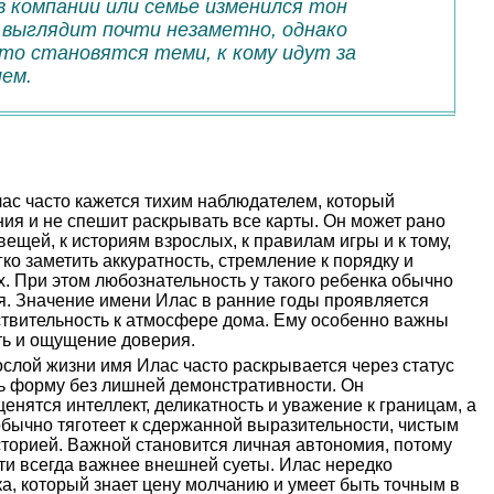
в компании или семье изменился тон
о выглядит почти незаметно, однако
то становятся теми, к кому идут за
ем.
ас часто кажется тихим наблюдателем, который
ия и не спешит раскрывать все карты. Он может рано
вещей, к историям взрослых, к правилам игры и к тому,
гко заметить аккуратность, стремление к порядку и
. При этом любознательность у такого ребенка обычно
ая. Значение имени Илас в ранние годы проявляется
ствительность к атмосфере дома. Ему особенно важны
ть и ощущение доверия.
слой жизни имя Илас часто раскрывается через статус
ть форму без лишней демонстративности. Он
ценятся интеллект, деликатность и уважение к границам, а
 обычно тяготеет к сдержанной выразительности, чистым
сторией. Важной становится личная автономия, потому
чти всегда важнее внешней суеты. Илас нередко
а, который знает цену молчанию и умеет быть точным в