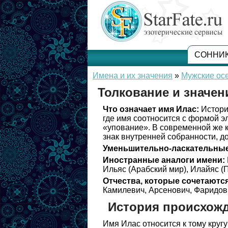
СОННИ
Имена и их значения
»
Мужские ос
Толкование и значен
Что означает имя Илас:
Истори
где имя соотносится с формой э
«упование». В современной же к
знак внутренней собранности, до
Уменьшительно-ласкательные
Иностранные аналоги имени:
Ильяс (Арабский мир), Илайяс (П
Отчества, которые сочетаются
Камилевич, Арсенович, Фаридов
История происхож
Имя Илас относится к тому круг