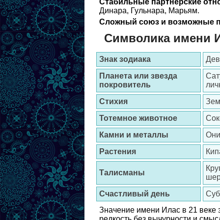
Стабильные партнерские отн
Динара, Гульнара, Марьям.
Сложный союз и возможные п
Символика имени 
Знак зодиака
Дев
Планета или звезда
Сат
покровитель
лич
Стихия
Зем
Тотемное животное
Сок
Камни и металлы
Они
Растения
Кип
Кру
Талисманы
шер
Счастливый день
Суб
Значение имени Илас в 21 веке з
редкость без вычурности и смыс