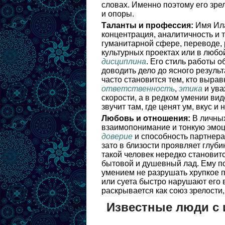
словах. Именно поэтому его зре
и опоры.
Таланты и профессия:
Имя Ила
концентрация, аналитичность и 
гуманитарной сфере, переводе,
культурных проектах или в люб
дисциплина
. Его стиль работы 
доводить дело до ясного результ
часто становится тем, кто выра
ответственность
,
этика
и ува
скорости, а в редком умении вид
звучит там, где ценят ум, вкус и
Любовь и отношения:
В личных
взаимопонимание и тонкую эмо
доверие
и способность партнера
зато в близости проявляет глуби
такой человек нередко становит
бытовой и душевный лад. Ему по
умением не разрушать хрупкое 
или суета быстро нарушают его
раскрывается как союз зрелости,
Известные люди с 