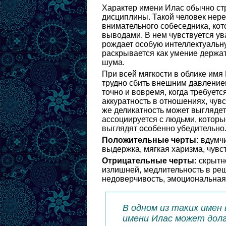
Характер имени Илас обычно стр
дисциплины. Такой человек нере
внимательного собеседника, кот
выводами. В нем чувствуется ува
рождает особую интеллектуальн
раскрывается как умение держат
шума.
При всей мягкости в облике имя
трудно сбить внешним давлением
точно и вовремя, когда требуетс
аккуратность в отношениях, чув
же деликатность может выглядет
ассоциируется с людьми, которы
выглядят особенно убедительно
Положительные черты:
вдумчи
выдержка, мягкая харизма, чувст
Отрицательные черты:
скрытно
излишней, медлительность в ре
недоверчивость, эмоциональная
В одном из таких имен 
имени Илас может долг