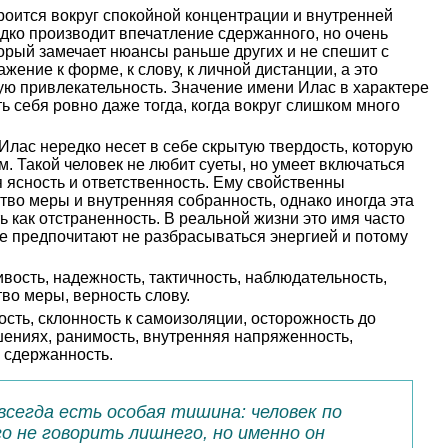
оится вокруг спокойной концентрации и внутренней
дко производит впечатление сдержанного, но очень
орый замечает нюансы раньше других и не спешит с
жение к форме, к слову, к личной дистанции, а это
ую привлекательность. Значение имени Илас в характере
ь себя ровно даже тогда, когда вокруг слишком много
 Илас нередко несет в себе скрытую твердость, которую
. Такой человек не любит суеты, но умеет включаться
я ясность и ответственность. Ему свойственны
ство меры и внутренняя собранность, однако иногда эта
ь как отстраненность. В реальной жизни это имя часто
е предпочитают не разбрасываться энергией и потому
.
вость, надежность, тактичность, наблюдательность,
во меры, верность слову.
сть, склонность к самоизоляции, осторожность до
шениях, ранимость, внутренняя напряженность,
 сдержанность.
всегда есть особая тишина: человек по
о не говорить лишнего, но именно он