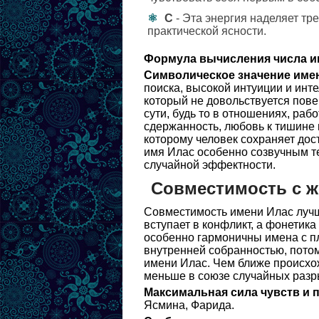
С
- Эта энергия наделяет тр
практической ясности.
Формула вычисления числа и
Символическое значение име
поиска, высокой интуиции и инт
который не довольствуется пове
сути, будь то в отношениях, раб
сдержанность, любовь к тишине 
которому человек сохраняет дос
имя Илас особенно созвучным те
случайной эффектности.
Совместимость с 
Совместимость имени Илас лучше
вступает в конфликт, а фонетик
особенно гармоничны имена с п
внутренней собранностью, потом
имени Илас. Чем ближе происхож
меньше в союзе случайных разр
Максимальная сила чувств и 
Ясмина, Фарида.