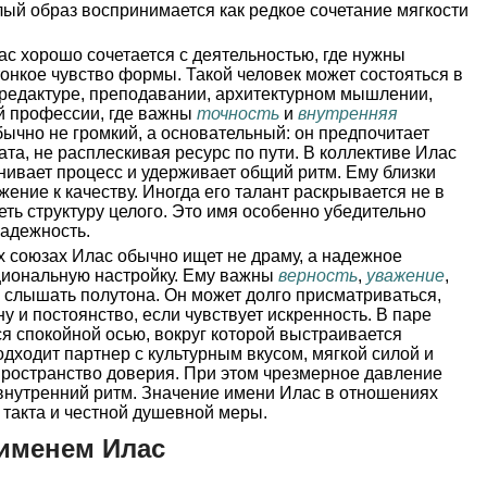
лый образ воспринимается как редкое сочетание мягкости
с хорошо сочетается с деятельностью, где нужны
тонкое чувство формы. Такой человек может состояться в
 редактуре, преподавании, архитектурном мышлении,
ой профессии, где важны
точность
и
внутренняя
обычно не громкий, а основательный: он предпочитает
ата, не расплескивая ресурс по пути. В коллективе Илас
внивает процесс и удерживает общий ритм. Ему близки
жение к качеству. Иногда его талант раскрывается не в
еть структуру целого. Это имя особенно убедительно
 надежность.
 союзах Илас обычно ищет не драму, а надежное
циональную настройку. Ему важны
верность
,
уважение
,
 слышать полутона. Он может долго присматриваться,
ну и постоянство, если чувствует искренность. В паре
ся спокойной осью, вокруг которой выстраивается
дходит партнер с культурным вкусом, мягкой силой и
пространство доверия. При этом чрезмерное давление
 внутренний ритм. Значение имени Илас в отношениях
 такта и честной душевной меры.
именем Илас