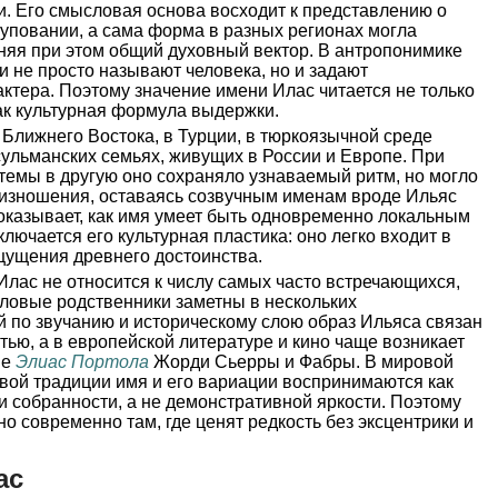
и. Его смысловая основа восходит к представлению о
уповании, а сама форма в разных регионах могла
аняя при этом общий духовный вектор. В антропонимике
и не просто называют человека, но и задают
актера. Поэтому значение имени Илас читается не только
как культурная формула выдержки.
 Ближнего Востока, в Турции, в тюркоязычной среде
сульманских семьях, живущих в России и Европе. При
темы в другую оно сохраняло узнаваемый ритм, но могло
роизношения, оставаясь созвучным именам вроде Ильяс
оказывает, как имя умеет быть одновременно локальным
лючается его культурная пластика: оно легко входит в
щущения древнего достоинства.
Илас не относится к числу самых часто встречающихся,
словые родственники заметны в нескольких
 по звучанию и историческому слою образ Ильяса связан
тью, а в европейской литературе и кино чаще возникает
не
Элиас Портола
Жорди Сьерры и Фабры. В мировой
вой традиции имя и его вариации воспринимаются как
и собранности, а не демонстративной яркости. Поэтому
о современно там, где ценят редкость без эксцентрики и
ас