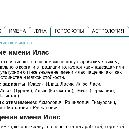
К
ИМЕНА
ЛУНА
ГОРОСКОПЫ
АСТРОЛОГИЯ
етинские имена
ие имени Илас
ки связывают его корневую основу с арабским языком,
лального корня и в традиции толкуется как «надежда» или
ультурной оптике значение имени Илас чаще читают как
стоинства и мягкой стойкости.
 варианты:
Иласик, Илаш, Ласик, Илюс, Ласи.
Ильяс (Турция), Ильяс (Казахстан), Элиас (Германия),
акистан).
 с этим именем:
Ахмедович, Рашидович, Тимурович,
ич, Маратович, Русланович.
дения имени Илас
у имен, которые живут на пересечении арабской, тюркской