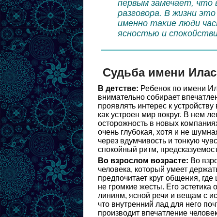
первым замечает, что 
разговора. В жизни эт
именно такие люди час
ясностью и спокойстви
Судьба имени Илас
В детстве:
Ребенок по имени Ил
внимательно собирает впечатлен
проявлять интерес к устройству 
как устроен мир вокруг. В нем ле
осторожность в новых компаниях
очень глубокая, хотя и не шумн
через вдумчивость и тонкую чув
спокойный ритм, предсказуемос
Во взрослом возрасте:
Во взро
человека, который умеет держа
предпочитает круг общения, где 
не громкие жесты. Его эстетика
линиям, ясной речи и вещам с и
что внутренний лад для него по
производит впечатление человек