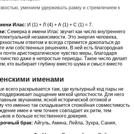
езвостью, умением удерживать рамку и стремлением к
мени Илас:
И (1) + Л (4) + А (1) + С (1) = 7.
ни:
Семерка в имени Илас звучит как число внутреннего
еллектуальной независимости. Это энергия человека,
рхностным ответом и всегда стремится докопаться до
оте или собственных решениях. В ней есть благородная
и почти аристократическое чувство меры, благодаря
тоинство даже в непростые периоды. Такое число делает
м, кто выбирает глубину вместо шума и смысл вместо
женскими именами
 всего раскрывается там, где культурный код пары не
а поддерживает ощущение мягкой целостности. Для него
лавным звучанием, ясной исторической оптикой и
у что именно так складывается спокойная совместимость
дение имен и чем точнее совпадает их ритм, тем
ывов и больше естественного доверия.
прочный брак:
Айгуль, Амина, Лейла, Зухра, Сания,