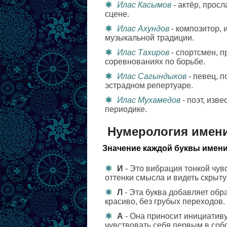
Илас Касымов
- актёр, прос
сцене.
Илас Ахундов
- композитор, 
музыкальной традиции.
Илас Тахиров
- спортсмен, 
соревнованиях по борьбе.
Илас Сагындыков
- певец, 
эстрадном репертуаре.
Илас Мухамедов
- поэт, изв
периодике.
Нумерология имен
Значение каждой буквы имени
И
- Это вибрация тонкой чув
оттенки смысла и видеть скрыту
Л
- Эта буква добавляет обра
красиво, без грубых переходов.
А
- Она приносит инициативу
чувствовать себя первым в соб