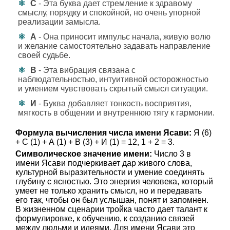
С
- Эта буква дает стремление к здравому
смыслу, порядку и спокойной, но очень упорной
реализации замысла.
А
- Она приносит импульс начала, живую волю
и желание самостоятельно задавать направление
своей судьбе.
В
- Эта вибрация связана с
наблюдательностью, интуитивной осторожностью
и умением чувствовать скрытый смысл ситуации.
И
- Буква добавляет тонкость восприятия,
мягкость в общении и внутреннюю тягу к гармонии.
Формула вычисления числа имени Ясави:
Я (6)
+ С (1) + А (1) + В (3) + И (1) = 12, 1 + 2 = 3.
Символическое значение имени:
Число 3 в
имени Ясави подчеркивает дар живого слова,
культурной выразительности и умение соединять
глубину с ясностью. Это энергия человека, который
умеет не только хранить смысл, но и передавать
его так, чтобы он был услышан, понят и запомнен.
В жизненном сценарии тройка часто дает талант к
формулировке, к обучению, к созданию связей
между людьми и идеями. Для имени Ясави это