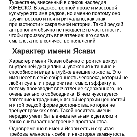
Туркестане, внесенный в список наследия
ЮНЕСКО. В художественной прозе и массовой
культуре это имя редкое, но именно поэтому оно
звучит весомо и почти ритуально, как знак
причастности к сакральной истории. Такой редкий
антропоним обычно не нуждается в частотности,
чтобы производить впечатление: его сила в
смысле, а не в количестве появлений.
Характер имени Ясави
Характер имени Ясави обычно строится вокруг
внутренней дисциплины, уважения к тишине и
способности видеть глубже внешнего жеста. Это
имя несет в себе собранность человека, который не
любит суеты и предпочитает смысл эффекту, а
потому производит впечатление сдержанного, но
очень цельного собеседника. В нем чувствуется
тяготение к традиции, к ясной иерархии ценностей
и к той редкой форме достоинства, которая не
требует громких слов. Такой носитель имени
нередко умеет быть внимательным к деталям и
тонко считывает настроение пространства.
Одновременно в имени Ясави есть и скрытая
требовательность к себе, и некоторая замкнутость,