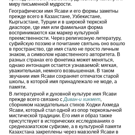
миру письменной мудрости.
Географически имя Ясави и его формы заметны
прежде всего в Казахстане, Узбекистане,
Кыргызстане, Турции и в широкой тюркской
диаспоре, где имя или фамильная форма
воспринимаются как маркер культурной
преемственности. Через религиозную литературу,
суфийскую поэзию и почитание святынь оно вошло
в пространство, где имя стало не просто личным
знаком, а символом нравственного авторитета. В
разных странах его фонетика может меняться,
однако интонация остается узнаваемой: мягкая,
уважительная, немного возвышенная. В таком
звучании имя Ясави сохраняет отпечаток старой
школы, в которой имя принадлежало не моде, а
памяти.
В литературной и духовной культуре имя Ясави
прежде всего связано с
Диван-и хикмет
,
сборником назидательных стихов Ходжи Ахмеда
Ясави, который стал одной из опор тюркоязычной
мистической традиции. Его имя и образ также
присутствуют в исторических исследованиях о
среднеазиатском суфизме, а в культурной памяти
Казахстана закреплены через мавзолей Ясави в