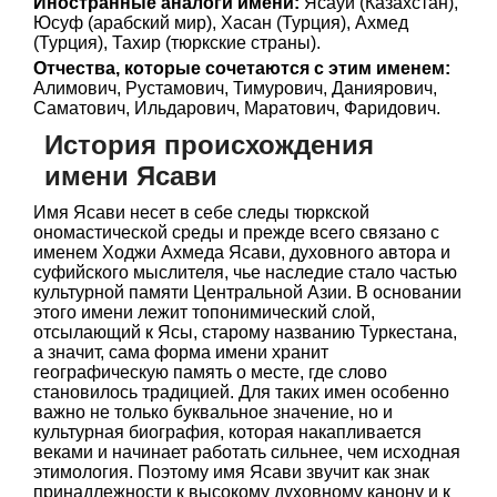
Иностранные аналоги имени:
Ясауи (Казахстан),
Юсуф (арабский мир), Хасан (Турция), Ахмед
(Турция), Тахир (тюркские страны).
Отчества, которые сочетаются с этим именем:
Алимович, Рустамович, Тимурович, Даниярович,
Саматович, Ильдарович, Маратович, Фаридович.
История происхождения
имени Ясави
Имя Ясави несет в себе следы тюркской
ономастической среды и прежде всего связано с
именем Ходжи Ахмеда Ясави, духовного автора и
суфийского мыслителя, чье наследие стало частью
культурной памяти Центральной Азии. В основании
этого имени лежит топонимический слой,
отсылающий к Ясы, старому названию Туркестана,
а значит, сама форма имени хранит
географическую память о месте, где слово
становилось традицией. Для таких имен особенно
важно не только буквальное значение, но и
культурная биография, которая накапливается
веками и начинает работать сильнее, чем исходная
этимология. Поэтому имя Ясави звучит как знак
принадлежности к высокому духовному канону и к