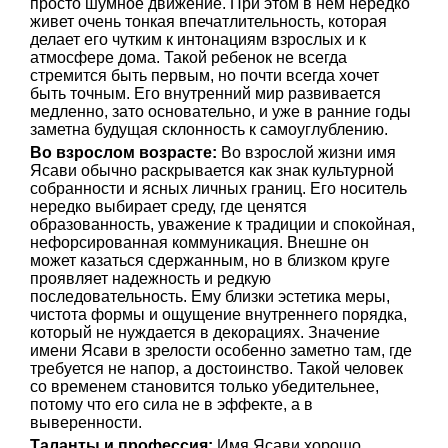
просто шумное движение. При этом в нем нередко
живет очень тонкая впечатлительность, которая
делает его чутким к интонациям взрослых и к
атмосфере дома. Такой ребенок не всегда
стремится быть первым, но почти всегда хочет
быть точным. Его внутренний мир развивается
медленно, зато основательно, и уже в ранние годы
заметна будущая склонность к самоуглублению.
Во взрослом возрасте:
Во взрослой жизни имя
Ясави обычно раскрывается как знак культурной
собранности и ясных личных границ. Его носитель
нередко выбирает среду, где ценятся
образованность, уважение к традиции и спокойная,
нефорсированная коммуникация. Внешне он
может казаться сдержанным, но в близком круге
проявляет надежность и редкую
последовательность. Ему близки эстетика меры,
чистота формы и ощущение внутреннего порядка,
который не нуждается в декорациях. Значение
имени Ясави в зрелости особенно заметно там, где
требуется не напор, а достоинство. Такой человек
со временем становится только убедительнее,
потому что его сила не в эффекте, а в
выверенности.
Таланты и профессия:
Имя Ясави хорошо