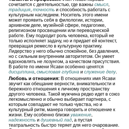
сочетается с деятельностью, где важны
смысл
,
традиция
,
точность
и способность работать с
культурным наследием. Носитель этого имени
может проявить себя в филологии, истории,
архивном деле, музейной сфере, педагогике,
религиозном просвещении или переводческой
работе. Ему подходит роль человека, который не
только исполняет задачу, но и придает ей контекст,
превращая ремесло в культурную практику.
Лидерство у него обычно спокойное, без давления,
но с сильным внутренним авторитетом. Он умеет
вдохновлять не лозунгом, а качеством присутствия.
В работе по имени Ясави особенно ценятся
дисциплина
,
смысловая глубина
и
служение делу
.
Любовь и отношения:
В отношениях имя Ясави
звучит как обещание верности, внимательности и
бережного отношения к личному пространству
другого человека. Такой мужчина редко идет в союз
легкомысленно и обычно выбирает партнера, с
которым совпадают не только чувства, но и
культурный ритм, манера говорить и отношение к
жизни. Ему особенно близки
уважение
,
надежность
и
душевный лад
, а пустая
театральность быстро теряет для него очарование.