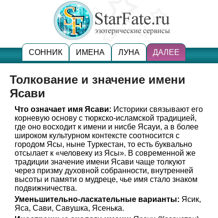
СОННИК
ИМЕНА
ЛУНА
ДАЛЕЕ
Толкование и значение имени
Ясави
Что означает имя Ясави:
Историки связывают его
корневую основу с тюркско-исламской традицией,
где оно восходит к имени и нисбе Ясауи, а в более
широком культурном контексте соотносится с
городом Ясы, ныне Туркестан, то есть буквально
отсылает к «человеку из Ясы». В современной же
традиции значение имени Ясави чаще толкуют
через призму духовной собранности, внутренней
высоты и памяти о мудреце, чье имя стало знаком
подвижничества.
Уменьшительно-ласкательные варианты:
Ясик,
Яса, Сави, Савушка, Ясенька.