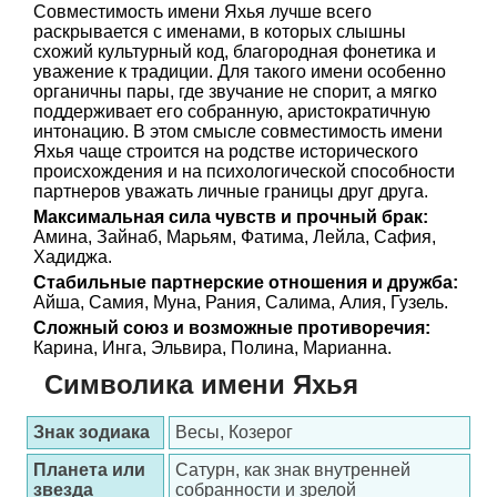
Совместимость имени Яхья лучше всего
раскрывается с именами, в которых слышны
схожий культурный код, благородная фонетика и
уважение к традиции. Для такого имени особенно
органичны пары, где звучание не спорит, а мягко
поддерживает его собранную, аристократичную
интонацию. В этом смысле совместимость имени
Яхья чаще строится на родстве исторического
происхождения и на психологической способности
партнеров уважать личные границы друг друга.
Максимальная сила чувств и прочный брак:
Амина, Зайнаб, Марьям, Фатима, Лейла, Сафия,
Хадиджа.
Стабильные партнерские отношения и дружба:
Айша, Самия, Муна, Рания, Салима, Алия, Гузель.
Сложный союз и возможные противоречия:
Карина, Инга, Эльвира, Полина, Марианна.
Символика имени Яхья
Знак зодиака
Весы, Козерог
Планета или
Сатурн, как знак внутренней
звезда
собранности и зрелой