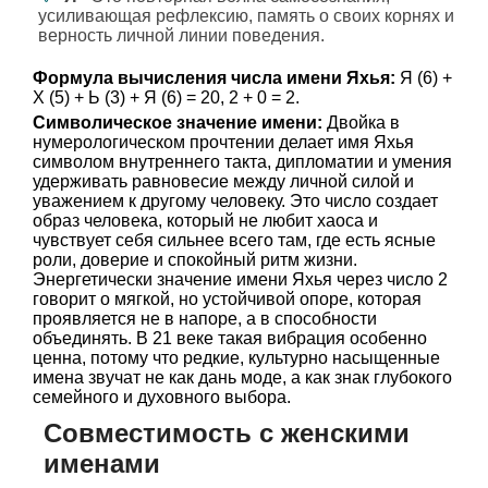
усиливающая рефлексию, память о своих корнях и
верность личной линии поведения.
Формула вычисления числа имени Яхья:
Я (6) +
Х (5) + Ь (3) + Я (6) = 20, 2 + 0 = 2.
Символическое значение имени:
Двойка в
нумерологическом прочтении делает имя Яхья
символом внутреннего такта, дипломатии и умения
удерживать равновесие между личной силой и
уважением к другому человеку. Это число создает
образ человека, который не любит хаоса и
чувствует себя сильнее всего там, где есть ясные
роли, доверие и спокойный ритм жизни.
Энергетически значение имени Яхья через число 2
говорит о мягкой, но устойчивой опоре, которая
проявляется не в напоре, а в способности
объединять. В 21 веке такая вибрация особенно
ценна, потому что редкие, культурно насыщенные
имена звучат не как дань моде, а как знак глубокого
семейного и духовного выбора.
Совместимость с женскими
именами