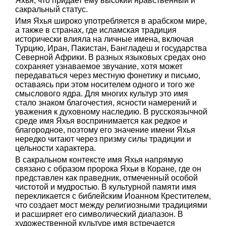
Яхья, что придает ему высокий нравственный и
сакральный статус.
Имя Яхья широко употребляется в арабском мире,
а также в странах, где исламская традиция
исторически влияла на личные имена, включая
Турцию, Иран, Пакистан, Бангладеш и государства
Северной Африки. В разных языковых средах оно
сохраняет узнаваемое звучание, хотя может
передаваться через местную фонетику и письмо,
оставаясь при этом носителем одного и того же
смыслового ядра. Для многих культур это имя
стало знаком благочестия, ясности намерений и
уважения к духовному наследию. В русскоязычной
среде имя Яхья воспринимается как редкое и
благородное, поэтому его значение имени Яхья
нередко читают через призму силы традиции и
цельности характера.
В сакральном контексте имя Яхья напрямую
связано с образом пророка Яхьи в Коране, где он
представлен как праведник, отмеченный особой
чистотой и мудростью. В культурной памяти имя
перекликается с библейским Иоанном Крестителем,
что создает мост между религиозными традициями
и расширяет его символический диапазон. В
художественной культуре имя встречается