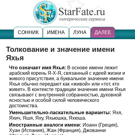
СОННИК
ИМЕНА
ЛУНА
ДАЛЕЕ
Толкование и значение имени
Яхья
Что означает имя Яхья:
В основе имени лежит
арабский корень Я-Х-Я, связанный с идеей жизни и
живого присутствия, а буквальное значение имени
Яхья обычно передают как «живой» или «тот, кто
живет». В контексте традиции значение имени Яхья
связывают с внутренней собранностью, духовной
ясностью и особой силой человеческого
достоинства.
Уменьшительно-ласкательные варианты:
Яхя,
Яхич, Яшя, Яху, Яхьюшка, Яхюша.
Иностранные аналоги имени:
Иоанн (Греция),
Хуан (Испания), Жан (Франция), Джованни