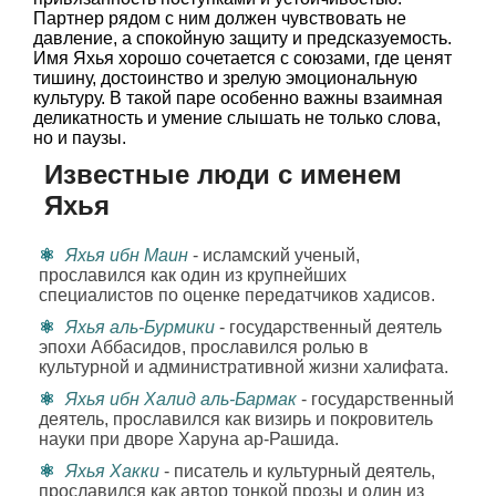
Партнер рядом с ним должен чувствовать не
давление, а спокойную защиту и предсказуемость.
Имя Яхья хорошо сочетается с союзами, где ценят
тишину, достоинство и зрелую эмоциональную
культуру. В такой паре особенно важны взаимная
деликатность и умение слышать не только слова,
но и паузы.
Известные люди с именем
Яхья
Яхья ибн Маин
- исламский ученый,
прославился как один из крупнейших
специалистов по оценке передатчиков хадисов.
Яхья аль-Бурмики
- государственный деятель
эпохи Аббасидов, прославился ролью в
культурной и административной жизни халифата.
Яхья ибн Халид аль-Бармак
- государственный
деятель, прославился как визирь и покровитель
науки при дворе Харуна ар-Рашида.
Яхья Хакки
- писатель и культурный деятель,
прославился как автор тонкой прозы и один из