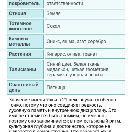
покровитель
ответственности
Стихия
Земля
Тотемное
Сокол
животное
Камни и
Оникс, яшма, агат, серебро
металлы
Растения
Кипарис, олива, гранат
Синий цвет, белая ткань,
Талисманы
медальон, четкая геометрия,
керамика, узорная резьба
Счастливый
Пятница
день
Значение имени Яхья в 21 веке звучит особенно
тонко, потому что оно соединяет редкость,
духовную память и внутреннюю дисциплину. Это
имя не стремится быть громким, но именно
поэтому оно запоминается: в нем есть ясный ритм,
культурная глубина и достоинство, которое не
нуждается в демонстрации. Что означает Яхья