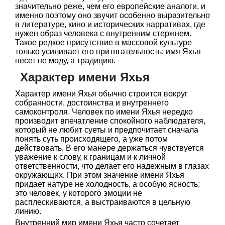
значительно реже, чем его европейские аналоги, и
именно поэтому оно звучит особенно выразительно
в литературе, кино и исторических нарративах, где
нужен образ человека с внутренним стержнем.
Такое редкое присутствие в массовой культуре
только усиливает его притягательность: имя Яхья
несет не моду, а традицию.
Характер имени Яхья
Характер имени Яхья обычно строится вокруг
собранности, достоинства и внутреннего
самоконтроля. Человек по имени Яхья нередко
производит впечатление спокойного наблюдателя,
который не любит суеты и предпочитает сначала
понять суть происходящего, а уже потом
действовать. В его манере держаться чувствуется
уважение к слову, к границам и к личной
ответственности, что делает его надежным в глазах
окружающих. При этом значение имени Яхья
придает натуре не холодность, а особую ясность:
это человек, у которого эмоции не
расплескиваются, а выстраиваются в цельную
линию.
Внутренний мир имени Яхья часто сочетает