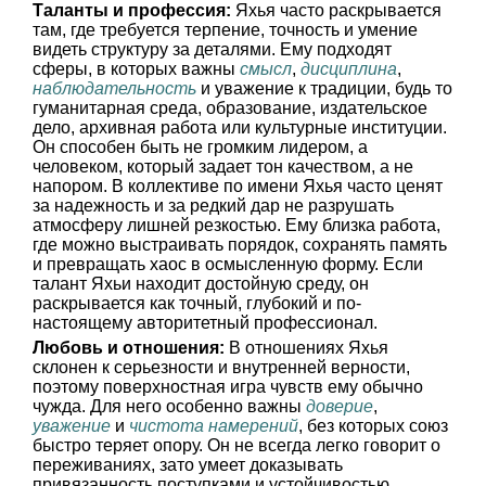
Таланты и профессия:
Яхья часто раскрывается
там, где требуется терпение, точность и умение
видеть структуру за деталями. Ему подходят
сферы, в которых важны
смысл
,
дисциплина
,
наблюдательность
и уважение к традиции, будь то
гуманитарная среда, образование, издательское
дело, архивная работа или культурные институции.
Он способен быть не громким лидером, а
человеком, который задает тон качеством, а не
напором. В коллективе по имени Яхья часто ценят
за надежность и за редкий дар не разрушать
атмосферу лишней резкостью. Ему близка работа,
где можно выстраивать порядок, сохранять память
и превращать хаос в осмысленную форму. Если
талант Яхьи находит достойную среду, он
раскрывается как точный, глубокий и по-
настоящему авторитетный профессионал.
Любовь и отношения:
В отношениях Яхья
склонен к серьезности и внутренней верности,
поэтому поверхностная игра чувств ему обычно
чужда. Для него особенно важны
доверие
,
уважение
и
чистота намерений
, без которых союз
быстро теряет опору. Он не всегда легко говорит о
переживаниях, зато умеет доказывать
привязанность поступками и устойчивостью.