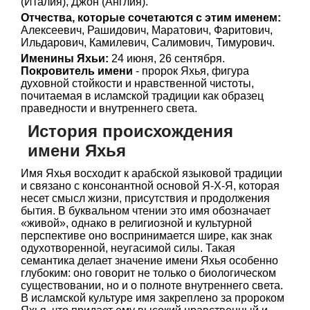
(Италия), Джон (Англия).
Отчества, которые сочетаются с этим именем:
Алексеевич, Рашидович, Маратович, Фаритович,
Ильдарович, Камилевич, Салимович, Тимурович.
Именины Яхьи:
24 июня, 26 сентября.
Покровитель имени
- пророк Яхья, фигура
духовной стойкости и нравственной чистоты,
почитаемая в исламской традиции как образец
праведности и внутреннего света.
История происхождения
имени Яхья
Имя Яхья восходит к арабской языковой традиции
и связано с консонантной основой Я-Х-Я, которая
несет смысл жизни, присутствия и продолжения
бытия. В буквальном чтении это имя обозначает
«живой», однако в религиозной и культурной
перспективе оно воспринимается шире, как знак
одухотворенной, неугасимой силы. Такая
семантика делает значение имени Яхья особенно
глубоким: оно говорит не только о биологическом
существовании, но и о полноте внутреннего света.
В исламской культуре имя закреплено за пророком