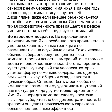
раскрывается, зато крепко запоминает тех, кто
отнесся к нему бережно. Имя Яхья в ранние годы
словно подчеркивает тягу к внутренней
дисциплине, даже если внешне ребенок кажется
спокойным и почти незаметным. Со временем эта
тихая сосредоточенность превращается в редкое
умение не терять себя среди чужих ожиданий.
Во взрослом возрасте:
Во взрослой жизни
значение имени Яхья особенно ярко проявляется в
умении сохранять личные границы и не
размениваться на случайные связи. Такой человек
обычно выбирает среду, где ценятся честь,
компетентность и ясность намерений, а не громкие
жесты и поверхностный блеск. В его манере жить
чувствуется культурный код человека, который
уважает форму не меньше содержания: одежда,
речь, жесты и круг общения складываются в
цельный образ. Он может быть строг к себе, но
именно это позволяет ему удерживать внутренний
лад в ситуациях, где другие теряют ориентацию.
Имя Яхья нередко помогает своему носителю
выглядеть убедительно без демонстративности. В
зрелости он ценит предсказуемость характера
больше, чем внешнюю эффектность.