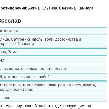
ротиворечия:
Алина, Эльвира, Снежана, Камилла,
Всеслав
в, Козерог
лнце, Сатурн - символы воли, достоинства и
торической памяти
онь, Земля
ел
анат, яшма, обсидиан, золото, железо
б, можжевельник, зверобой
т, перстень, темно-синий плащ, резной крест, печать,
ральдический знак
орник
формула внутренней полноты, где значение имени