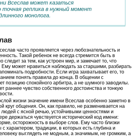
мени Всеслав может казаться
о точная реплика в нужный момент
длинного монолога.
лав
сеслав часто проявляется через любознательность и
ность. Такой ребенок не всегда стремится быть в
следит за тем, как устроен мир, и замечает то, что
 Ему может нравиться наблюдать за старшими, разбирать
апоминать подробности. Если игра захватывает его, то
ланием понять правила до конца. В общении с
т позицию спокойного арбитра, а не шумного заводилы.
т раннее чувство собственного достоинства и тонкую
вости.
слой жизни значение имени Всеслав особенно заметно в
ой круг общения. Он, как правило, не разменивается на
 людей с ясной речью, устойчивыми ценностями и
ере держаться чувствуется исторический код имени:
орме, осторожность в выборе слов. Ему часто близки
 с характером, традиции, в которых есть глубина и
еловеку выглядеть не модным, а значимым, не громким, а