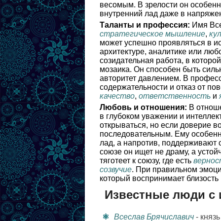
весомым. В зрелости он особенн
внутренний лад даже в напряже
Таланты и профессия:
Имя Все
стратегическое мышление
,
ку
может успешно проявляться в ис
архитектуре, аналитике или любо
созидательная работа, в которой
мозаика. Он способен быть силь
авторитет давлением. В професс
содержательности и отказ от по
качество
,
ответственность
и
Любовь и отношения:
В отноше
в глубоком уважении и интеллек
открываться, но если доверие в
последовательным. Ему особенн
лад, а напротив, поддерживают 
союзе он ищет не драму, а устой
тяготеет к союзу, где есть
вернос
созвучие
. При правильном эмоци
который воспринимает близость 
Известные люди с 
Всеслав Брячиславич
- княз