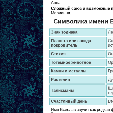
Анна.
Сложный союз и возможные п
Марианна.
Символика имени 
Знак зодиака
Ле
Планета или звезда
Со
покровитель
ис
Стихия
Ог
Тотемное животное
Ор
Камни и металлы
Гр
Растения
Ду
Щи
Талисманы
ге
Счастливый день
Вт
Имя Всеслав звучит как редкая 