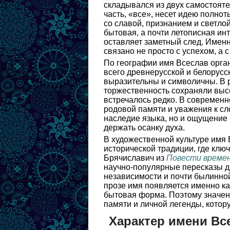
складывался из двух самостояте
часть, «все», несет идею полнот
со славой, признанием и светло
бытовая, а почти летописная инт
оставляет заметный след. Именн
связано не просто с успехом, а 
По географии имя Всеслав орга
всего древнерусской и белорусс
выразительны и символичны. В р
торжественность сохраняли высо
встречалось редко. В современн
родовой памяти и уважения к сл
наследие языка, но и ощущение 
держать осанку духа.
В художественной культуре имя 
исторической традиции, где клю
Брячиславич из
Повести време
научно-популярные пересказы д
независимости и почти былинно
прозе имя появляется именно ка
бытовая форма. Поэтому значени
памяти и личной легенды, котор
Характер имени Вс