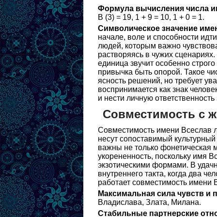
Формула вычисления числа и
В (3) = 19, 1 + 9 = 10, 1 + 0 = 1.
Символическое значение име
начале, воле и способности идт
людей, которым важно чувствова
растворяясь в чужих сценариях.
единица звучит особенно строго 
привычка быть опорой. Такое чи
ясность решений, но требует ува
воспринимается как знак человек
и нести личную ответственность
Совместимость с 
Совместимость имени Всеслав л
несут сопоставимый культурный 
важны не только фонетическая м
укорененность, поскольку имя В
экзотическими формами. В удач
внутреннего такта, когда два че
работает совместимость имени В
Максимальная сила чувств и 
Владислава, Злата, Милана.
Стабильные партнерские отн