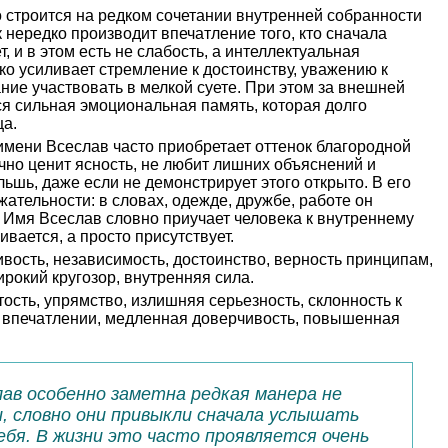
 строится на редком сочетании внутренней собранности
 нередко производит впечатление того, кто сначала
, и в этом есть не слабость, а интеллектуальная
о усиливает стремление к достоинству, уважению к
ие участвовать в мелкой суете. При этом за внешней
я сильная эмоциональная память, которая долго
ца.
имени Всеслав часто приобретает оттенок благородной
но ценит ясность, не любит лишних объяснений и
ьшь, даже если не демонстрирует этого открыто. В его
жательности: в словах, одежде, дружбе, работе он
. Имя Всеслав словно приучает человека к внутреннему
ивается, а просто присутствует.
вость, независимость, достоинство, верность принципам,
рокий кругозор, внутренняя сила.
ость, упрямство, излишняя серьезность, склонность к
м впечатлении, медленная доверчивость, повышенная
лав особенно заметна редкая манера не
, словно они привыкли сначала услышать
ебя. В жизни это часто проявляется очень