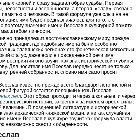
льных корней и сразу задавал образ судьбы. Первая
ы, целостности и всеобщности, а вторая, «слав», связана
й памятью о человеке. В такой формуле уже слышна не
онация: имя будто предназначалось для того, кто
о поэтому значение имени Всеслав в культурной памяти
с масштабом личности.
нично принадлежит восточнославянскому миру, прежде
кой традиции, где подобные имена были особенно
азных славянских регионах его фонетическая мягкость и
кий статус, даже если в повседневной речи имя
ом восприятии оно звучит как знак исторической глубины,
ову. Для носителя имя Всеслав нередко несет не только
внутренней собранности, словно имя само просит
Всеслав известно прежде всего благодаря летописной и
чевой фигурой остается полоцкий князь Всеслав
нных лет
. Этот образ проходит и через школьные, и через
ревнерусской истории, закрепляя за именем ореол силы,
й величины. В позднейшей литературе и исторической
к знак архаической княжеской мощи, а не как случайная
е имени Всеслав в культуре звучит как формула власти,
ую невозможно свести к обыденности.
еслав