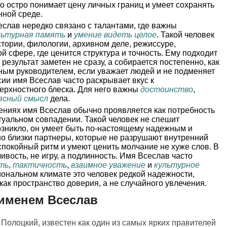
о остро понимает цену личных границ и умеет сохранять
нной среде.
слав нередко связано с талантами, где важны
льтурная память
и
умение видеть целое
. Такой человек
тории, филологии, архивном деле, режиссуре,
й сфере, где ценится структура и точность. Ему подходит
 результат заметен не сразу, а собирается постепенно, как
ным руководителем, если уважает людей и не подменяет
ии имя Всеслав часто раскрывает вкус к
верхностного блеска. Для него важны
достоинство
,
ясный смысл
дела.
ниях имя Всеслав обычно проявляется как потребность
туальном совпадении. Такой человек не спешит
озникло, он умеет быть по-настоящему надежным и
о близки партнеры, которые не разрушают внутренний
спокойный ритм и умеют ценить молчание не хуже слов. В
чивость, не игру, а подлинность. Имя Всеслав часто
ть
,
тактичность
,
взаимное уважение
и
культурное
ональном климате это человек редкой надежности,
как пространство доверия, а не случайного увлечения.
именем Всеслав
ь Полоцкий, известен как один из самых ярких правителей