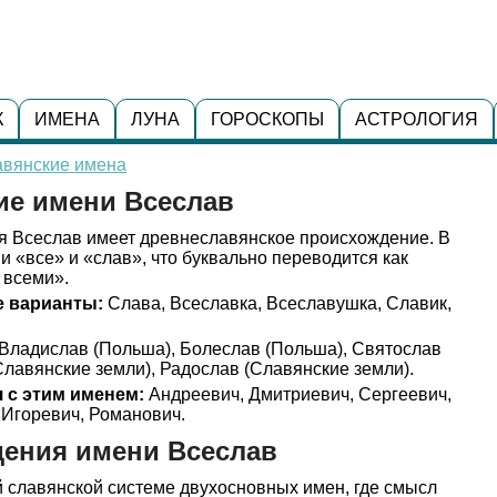
К
ИМЕНА
ЛУНА
ГОРОСКОПЫ
АСТРОЛОГИЯ
авянские имена
ие имени Всеслав
 Всеслав имеет древнеславянское происхождение. В
и «все» и «слав», что буквально переводится как
 всеми».
 варианты:
Слава, Всеславка, Всеславушка, Славик,
Владислав (Польша), Болеслав (Польша), Святослав
Славянские земли), Радослав (Славянские земли).
 с этим именем:
Андреевич, Дмитриевич, Сергеевич,
 Игоревич, Романович.
дения имени Всеслав
й славянской системе двухосновных имен, где смысл