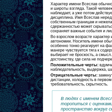
Характер имени Всеслав обычно
и широты взгляда. Такой человек
наблюдает, а уже потом действует
дисциплина. Имя Всеслав нередк
собственным границам и нежелан
сдержанностью может скрыватьс
сохраняет важные события и ли
Во взрослом возрасте характер 
автономии. Носитель имени обыч
особенно тонко реагирует на фал
манере чувствуется тяга к содер
выбирает не броскость, а смысл
достоинству, где сила не подчерк
Положительные черты:
вдумчи
наблюдательность, выдержка, ши
Отрицательные черты:
замкнут
дистанции, холодность в перво
требовательность, скрытность.
В людях с именем Всес
торопиться с оценками
пространство вокруг с