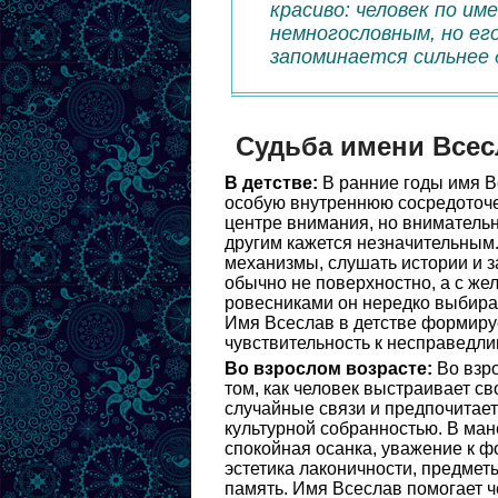
красиво: человек по и
немногословным, но ег
запоминается сильнее 
Судьба имени Всес
В детстве:
В ранние годы имя В
особую внутреннюю сосредоточен
центре внимания, но внимательно 
другим кажется незначительным.
механизмы, слушать истории и з
обычно не поверхностно, а с же
ровесниками он нередко выбирае
Имя Всеслав в детстве формируе
чувствительность к несправедли
Во взрослом возрасте:
Во взро
том, как человек выстраивает св
случайные связи и предпочитает
культурной собранностью. В ман
спокойная осанка, уважение к ф
эстетика лаконичности, предметы
память. Имя Всеслав помогает ч