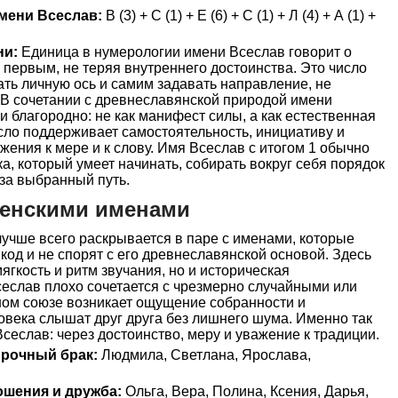
мени Всеслав:
В (3) + С (1) + Е (6) + С (1) + Л (4) + А (1) +
ни:
Единица в нумерологии имени Всеслав говорит о
и первым, не теряя внутреннего достоинства. Это число
ть личную ось и самим задавать направление, не
 В сочетании с древнеславянской природой имени
и благородно: не как манифест силы, а как естественная
сло поддерживает самостоятельность, инициативу и
жения к мере и к слову. Имя Всеслав с итогом 1 обычно
а, который умеет начинать, собирать вокруг себя порядок
 за выбранный путь.
женскими именами
учше всего раскрывается в паре с именами, которые
код и не спорят с его древнеславянской основой. Здесь
ягкость и ритм звучания, но и историческая
сеслав плохо сочетается с чрезмерно случайными или
ном союзе возникает ощущение собранности и
ловека слышат друг друга без лишнего шума. Именно так
сеслав: через достоинство, меру и уважение к традиции.
прочный брак:
Людмила, Светлана, Ярослава,
ошения и дружба:
Ольга, Вера, Полина, Ксения, Дарья,