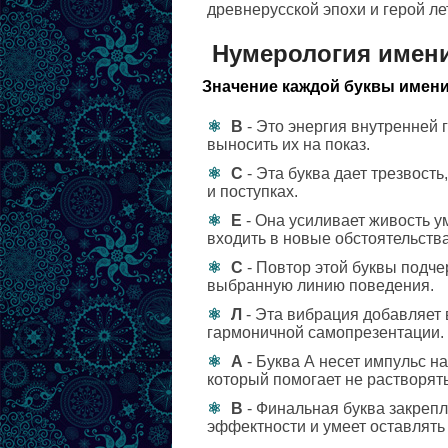
древнерусской эпохи и герой л
Нумерология имен
Значение каждой буквы имени
В
- Это энергия внутренней 
выносить их на показ.
С
- Эта буква дает трезвость
и поступках.
Е
- Она усиливает живость у
входить в новые обстоятельства
С
- Повтор этой буквы подче
выбранную линию поведения.
Л
- Эта вибрация добавляет 
гармоничной самопрезентации.
А
- Буква А несет импульс н
который помогает не растворят
В
- Финальная буква закрепл
эффектности и умеет оставлять