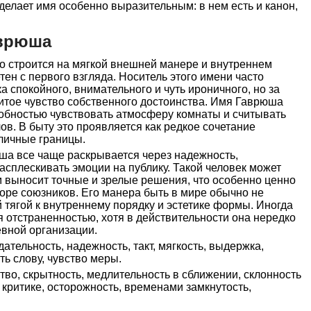
делает имя особенно выразительным: в нем есть и канон,
аврюша
 строится на мягкой внешней манере и внутреннем
тен с первого взгляда. Носитель этого имени часто
 спокойного, внимательного и чуть ироничного, но за
итое чувство собственного достоинства. Имя Гаврюша
собностью чувствовать атмосферу комнаты и считывать
ов. В быту это проявляется как редкое сочетание
личные границы.
ша все чаще раскрывается через надежность,
асплескивать эмоции на публику. Такой человек может
м выносит точные и зрелые решения, что особенно ценно
оре союзников. Его манера быть в мире обычно не
й тягой к внутреннему порядку и эстетике формы. Иногда
я отстраненностью, хотя в действительности она нередко
евной организации.
ательность, надежность, такт, мягкость, выдержка,
ть слову, чувство меры.
во, скрытность, медлительность в сближении, склонность
 критике, осторожность, временами замкнутость,