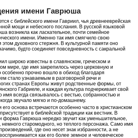
дения имени Гаврюша
тся с библейского имени Гавриил, чья древнееврейская
нной мощи и небесного послания. В русской языковой
ша возникла как ласкательное, почти семейное
ического имени. Именно так имя смягчило свою
и этом духовного стержня. В культурной памяти оно
начимо, будто соединяет повседневность с сакральной
ил широко известны в славянском, греческом и
м мире, где имя закрепилось через церковную и
о особенно прочно вошло в обиход благодаря
ем стало узнаваемым в разговорной речи и
ногих странах Европы живут родственные формы, от
янского Габриеле, и каждая культура подчеркивает свой
о имя всегда связывалось с вестью, собранностью и
когда звучало мягко и по-домашнему.
и его основа встречаются особенно часто в христианском
 присутствует в библейской традиции как вестник. В
чи форма Гаврюша нередко звучит как уменьшительное,
 немного старомодного, но теплого персонажа. Само имя
роизведений, где оно несет знак избранности, а не
воспринимается как его более земное и человеческое