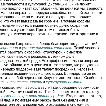
азительности и культурной дистанции. Он не любит
чно предпочитает круг общения, где ценятся ум, верность
 манера держаться нередко спокойна, но в ней есть почти
снованная не на статусе, а на внутреннем порядке.
х, кто умеет выбирать не громкие, а точные формы
 людьми носитель имени обычно долго сохраняет
енность и уважение. При этом он может быть
нству и тяжело переносить поверхностное вторжение в
е имени Гаврюша особенно благоприятно для занятий,
исциплина
и
умение слышать контекст
. Такой человек
ется работать с формой, структурой и смыслом
ыке, сценическом ремесле, музейном деле,
следовательской среде. Его профессиональная энергия
нь устойчива, а это ценится в тех сферах, где репутация
нередко поддерживает талант посредника, человека,
ненные позиции без лишнего шума. В лидерстве он не
вести за собой через спокойную компетентность. Особенно
сть
,
ответственность
и
культурная память
.
 союзах имя Гаврюша звучит как обещание бережности,
ой романтической игры. Такой человек тяготеет к союзу,
и
умение сохранять тишину рядом
. Ему важен партнер,
й лад, а помогает ему раскрыться без давления и
носителя этого имени часто окрашена в спокойные,