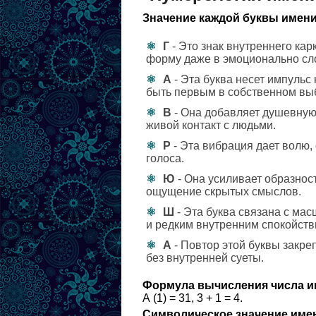
Значение каждой буквы имени
Г
- Это знак внутреннего кар
форму даже в эмоционально сл
А
- Эта буква несет импульс
быть первым в собственном вы
В
- Она добавляет душевную 
живой контакт с людьми.
Р
- Эта вибрация дает волю,
голоса.
Ю
- Она усиливает образнос
ощущение скрытых смыслов.
Ш
- Эта буква связана с ма
и редким внутренним спокойств
А
- Повтор этой буквы закре
без внутренней суеты.
Формула вычисления числа и
А (1) = 31, 3 + 1 = 4.
Символическое значение име