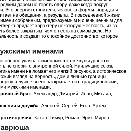
редким даром не терять опору, даже когда вокруг
и. Это энергия строителя, человека формы, порядка и
итает не обещания, а результат. В повседневной жизни
я имени собранным, предсказуемым и очень ценным для
тверка придает характеру некоторую жесткость, из-за
ь более закрытым, чем он есть на самом деле. Но
льность и создает то спокойное достоинство, которое
мужскими именами
собенно удачна с именами того же культурного и
ость не спорит с внутренней силой. Наилучшие союзы
тика имени не ломает его мягкий рисунок, а историческое
жий взгляд на верность, дом и личные границы.
аврюша лучше всего раскрывается с традиционными,
ими мужскими именами.
прочный брак:
Александр, Дмитрий, Иван, Михаил,
ошения и дружба:
Алексей, Сергей, Егор, Артем,
ротиворечия:
Захар, Тимур, Роман, Эрик, Мирон.
Гаврюша