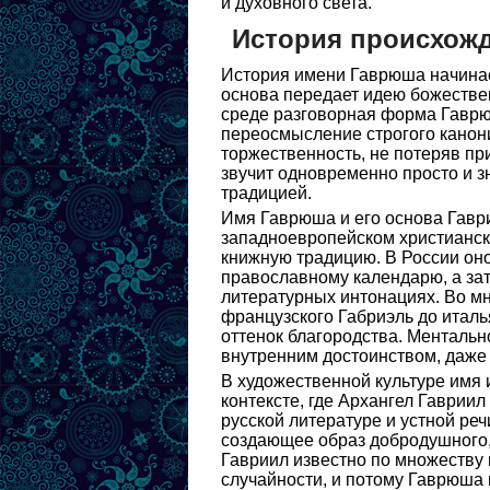
и духовного света.
История происхож
История имени Гаврюша начинае
основа передает идею божестве
среде разговорная форма Гаврю
переосмысление строгого канон
торжественность, не потеряв пр
звучит одновременно просто и з
традицией.
Имя Гаврюша и его основа Гаври
западноевропейском христианско
книжную традицию. В России он
православному календарю, а зат
литературных интонациях. Во м
французского Габриэль до италь
оттенок благородства. Ментальн
внутренним достоинством, даже 
В художественной культуре имя 
контексте, где Архангел Гавриил
русской литературе и устной ре
создающее образ добродушного,
Гавриил известно по множеству п
случайности, и потому Гаврюша 