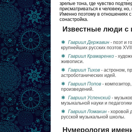
зрелые тона, где чувство подтв
присматриваться к человеку, но
Именно поэтому в отношениях с 
сонастройка.
Известные люди с
Гавриил Державин
- поэт и 
крупнейших русских поэтов XVIII
Гавриил Крамаренко
- худож
живописи.
Гавриил Тихов
- астроном, п
астроботанических идей.
Гавриил Попов
- композитор
произведений.
Гавриил Успенский
- музыков
музыкальной науки и педагогики
Гавриил Ломакин
- хоровой 
русской музыкальной школы.
Нумерология имен