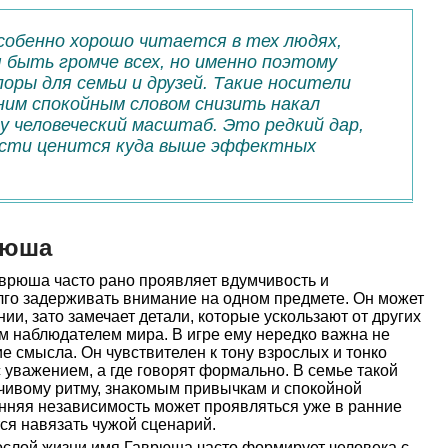
собенно хорошо читается в тех людях,
быть громче всех, но именно поэтому
оры для семьи и друзей. Такие носители
им спокойным словом снизить накал
му человеческий масштаб. Это редкий дар,
ости ценится куда выше эффектных
рюша
врюша часто рано проявляет вдумчивость и
лго задерживать внимание на одном предмете. Он может
и, зато замечает детали, которые ускользают от других
ким наблюдателем мира. В игре ему нередко важна не
ие смысла. Он чувствителен к тону взрослых и тонко
 с уважением, а где говорят формально. В семье такой
йчивому ритму, знакомым привычкам и спокойной
енняя независимость может проявляться уже в ранние
ся навязать чужой сценарий.
слой жизни имя Гаврюша часто формирует человека с