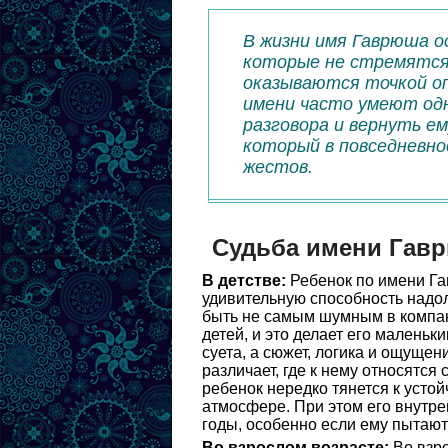
В жизни имя Гаврюша о
которые не стремятся 
оказываются точкой оп
имени часто умеют одн
разговора и вернуть е
который в повседневн
жестов.
Судьба имени Гав
В детстве:
Ребенок по имени Га
удивительную способность надо
быть не самым шумным в компани
детей, и это делает его малень
суета, а сюжет, логика и ощущен
различает, где к нему относятся
ребенок нередко тянется к усто
атмосфере. При этом его внутр
годы, особенно если ему пытают
Во взрослом возрасте:
Во взро