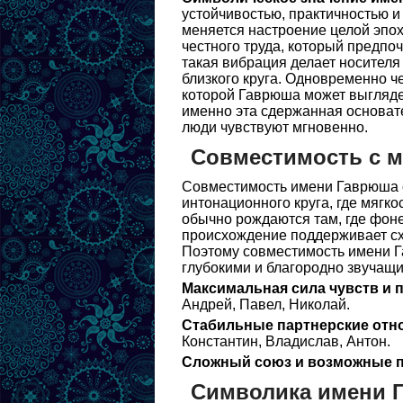
устойчивостью, практичностью и 
меняется настроение целой эпох
честного труда, который предпоч
такая вибрация делает носител
близкого круга. Одновременно че
которой Гаврюша может выглядет
именно эта сдержанная основате
люди чувствуют мгновенно.
Совместимость с 
Совместимость имени Гаврюша о
интонационного круга, где мягк
обычно рождаются там, где фоне
происхождение поддерживает схо
Поэтому совместимость имени Г
глубокими и благородно звучащ
Максимальная сила чувств и 
Андрей, Павел, Николай.
Стабильные партнерские отн
Константин, Владислав, Антон.
Сложный союз и возможные п
Символика имени 