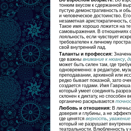
тонким вкусом к сдержанной выр
пустую демонстративность и обы
и человеческое достоинство. Его
незаметная аристократичность, о
Такое имя хорошо ложится на те
самовыражения. В отношениях с
лояльность, если чувствует искр
требователен к личному простра
свой внутренний лад.
Таланты и профессия:
Значени
где важны
внимание к нюансу
,
д
может быть силен там, где требу
одновременно: в редактуре, муз
преподавании, архивной или ис
редко бывает показной, зато оче
создается годами. Имя Гаврюша 
который умеет соединять разроз
склонен к диктату, но способен 
органично раскрываются
точно
Любовь и отношения:
В личных
доверия и глубины, а не эффектн
где ценятся
верность
,
уважение
который не разрушает внутренни
театральности. Влюбленность у 