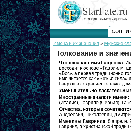
СОННИ
Имена и их значения
»
Мужские сл
Толкование и значе
Что означает имя Гаврюша:
Им
восходит к основе «Гавриил», гд
«Бог», а первая традиционно то
имя читается как «Божья сила» 
Гаврюша сохраняет теплую, до
Уменьшительно-ласкательные
Иностранные аналоги имени:
(Италия), Гаврило (Сербия), Габо
Отчества, которые сочетаются
Андреевич, Николаевич, Дмитри
Именины Гавриила:
8 апреля, 
Гавриил, в христианской традиц