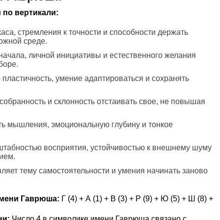
 по вертикали:
каса, стремления к точности и способности держать
ожной среде.
 начала, личной инициативы и естественного желания
боре.
пластичность, умение адаптироваться и сохранять
 собранность и склонность отстаивать свое, не повышая
ть мышления, эмоциональную глубину и тонкое
сштабностью восприятия, устойчивостью к внешнему шуму
ием.
пляет тему самостоятельности и умения начинать заново
мени Гаврюша:
Г (4) + А (1) + В (3) + Р (9) + Ю (5) + Ш (8) +
ни:
Число 4 в символике имени Гаврюша связано с