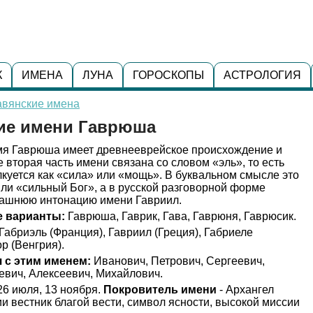
К
ИМЕНА
ЛУНА
ГОРОСКОПЫ
АСТРОЛОГИЯ
авянские имена
ние имени Гаврюша
я Гаврюша имеет древнееврейское происхождение и
е вторая часть имени связана со словом «эль», то есть
лкуется как «сила» или «мощь». В буквальном смысле это
или «сильный Бог», а в русской разговорной форме
машнюю интонацию имени Гавриил.
 варианты:
Гаврюша, Гаврик, Гава, Гаврюня, Гаврюсик.
Габриэль (Франция), Гавриил (Греция), Габриеле
р (Венгрия).
 с этим именем:
Иванович, Петрович, Сергеевич,
евич, Алексеевич, Михайлович.
26 июля, 13 ноября.
Покровитель имени
- Архангел
ии вестник благой вести, символ ясности, высокой миссии