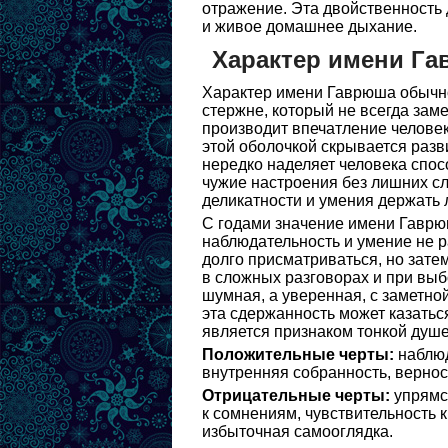
отражение. Эта двойственность 
и живое домашнее дыхание.
Характер имени Г
Характер имени Гаврюша обычно
стержне, который не всегда заме
производит впечатление человека
этой оболочкой скрывается разв
нередко наделяет человека спо
чужие настроения без лишних сл
деликатности и умения держать 
С годами значение имени Гаврю
наблюдательность и умение не р
долго присматриваться, но зате
в сложных разговорах и при выб
шумная, а уверенная, с заметно
эта сдержанность может казатьс
является признаком тонкой душ
Положительные черты:
наблюд
внутренняя собранность, вернос
Отрицательные черты:
упрямст
к сомнениям, чувствительность к
избыточная самооглядка.