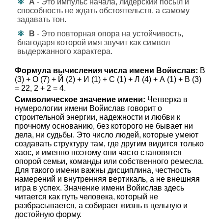
А
- Это импульс начала, лидерский посыл и
способность не ждать обстоятельств, а самому
задавать тон.
В
- Это повторная опора на устойчивость,
благодаря которой имя звучит как символ
выдержанного характера.
Формула вычисления числа имени Войислав:
В
(3) + О (7) + Й (2) + И (1) + С (1) + Л (4) + А (1) + В (3)
= 22, 2 + 2 = 4.
Символическое значение имени:
Четверка в
нумерологии имени Войислав говорит о
строительной энергии, надежности и любви к
прочному основанию, без которого не бывает ни
дела, ни судьбы. Это число людей, которые умеют
создавать структуру там, где другим видится только
хаос, и именно поэтому они часто становятся
опорой семьи, команды или собственного ремесла.
Для такого имени важны дисциплина, честность
намерений и внутренняя вертикаль, а не внешняя
игра в успех. Значение имени Войислав здесь
читается как путь человека, который не
разбрасывается, а собирает жизнь в цельную и
достойную форму.