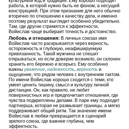
культурный код и традиция. Ему хорошо подходит
работа, в которой нужно быть не фоном, а несущей
конструкцией. При этом признание для него обычно
вторично по отношению к качеству дела, и именно
поэтому результат выглядит особенно убедительно.
Там, где другие стремятся к эффектности,
Войислав чаще выбирает точность и достоинство.
Любовь и отношения:
В личных союзах имя
Войислав часто раскрывается через верность,
осторожность и глубокую, неафишируемую
привязанность. Такой мужчина не спешит
открываться, но если доверие возникло, он склонен
хранить его бережно и всерьез. Ему особенно
важны
уважение
,
надежность
,
верность
и
ощущение, что рядом человек с внутренним тактом.
По имени Войислав хорошо сходится с теми, кто
умеет ценить тишину, смысл и культуру личной
дистанции. Он, как правило, не любит
поверхностных игр и предпочитает отношения, где
чувства подкреплены делами. В паре ему подходит
партнерша, которая не размывает границы, а мягко
поддерживает общий ритм. Так значение имени
Войислав в любви превращается в сценарий
зрелого союза, где важнее глубина, чем
эффектность.