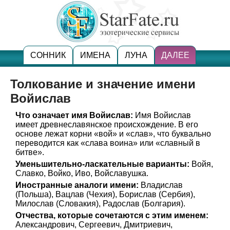
СОННИК
ИМЕНА
ЛУНА
ДАЛЕЕ
Толкование и значение имени
Войислав
Что означает имя Войислав:
Имя Войислав
имеет древнеславянское происхождение. В его
основе лежат корни «вой» и «слав», что буквально
переводится как «слава воина» или «славный в
битве».
Уменьшительно-ласкательные варианты:
Войя,
Славко, Войко, Иво, Войславушка.
Иностранные аналоги имени:
Владислав
(Польша), Вацлав (Чехия), Борислав (Сербия),
Милослав (Словакия), Радослав (Болгария).
Отчества, которые сочетаются с этим именем:
Александрович, Сергеевич, Дмитриевич,