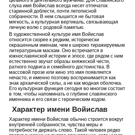
цельного и деятельного мужчины. Для славянского
слуха имя Войислав всегда несет отпечаток
старинной доблести, почти летописной
собранности. В нем слышится не бытовая
мягкость, а культурная вертикаль, связывающая
личную волю с родовой памятью.
В художественной культуре имя Войислав
относится скорее к редким, исторически
окрашенным именам, чем к широко тиражируемым
литературным маскам. Оно встречается в
южнославянской истории и эпосе, где рядом с ним
естественно звучат образы княжеской чести,
ратного подвига и семейного достоинства. В
массовой прозе или кино это имя появляется
нечасто, и именно поэтому воспринимается как
знак архаической силы, а не как модная оболочка.
Его культурная функция сегодня во многом состоит
в том, чтобы напоминать о глубине славянского
именника и его связи с героическим кодом.
Характер имени Войислав
Характер имени Войислав обычно строится вокруг
внутренней собранности, чувства меры и
потребности держать слово. Такой человек редко