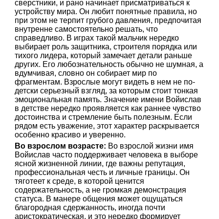
сверстники, и рано начинает присматриваться к
устройству мира. Он любит понятные правила, но
при этом не терпит грубого давления, предпочитая
внутренне самостоятельно решать, что
справедливо. В играх такой мальчик нередко
выбирает роль защитника, строителя порядка или
тихого лидера, который замечает детали раньше
других. Его любознательность обычно не шумная, а
вдумчивая, словно он собирает мир по
фрагментам. Взрослые могут видеть в нем не по-
детски серьезный взгляд, за которым стоит тонкая
эмоциональная память. Значение имени Войислав
в детстве нередко проявляется как раннее чувство
достоинства и стремление быть полезным. Если
рядом есть уважение, этот характер раскрывается
особенно красиво и уверенно.
Во взрослом возрасте:
Во взрослой жизни имя
Войислав часто поддерживает человека в выборе
ясной жизненной линии, где важны репутация,
профессиональная честь и личные границы. Он
тяготеет к среде, в которой ценится
содержательность, а не громкая демонстрация
статуса. В манере общения может ощущаться
благородная сдержанность, иногда почти
аристократическая, и это нередко формирует