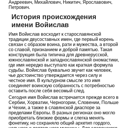
Андреевич, Михайлович, Никитич, Ярославович,
Петрович.
История происхождения
имени Войислав
Имя Войислав восходит к старославянской
традиции двусоставных имен, где первый корень
связан с образом воина, рати и мужества, а второй
со славой, признанием и доброй памятью. Такая
конструкция была типична для древнерусской,
южнославянской и западнославянской ономастики,
где имя нередко выступало как краткая формула
судьбы. Войислав буквально звучит как человек,
чье достоинство утверждается через силу и
честное имя. В культурном смысле это имя
соединяет воинскую собранность с потребностью
оставить после себя весомый след.
Сегодня имя Войислав встречается прежде всего в
Сербии, Хорватии, Черногории, Словении, Польше
и Чехии, а также в славянской диаспоре за
пределами Европы. В разных регионах оно могло
приобретать близкие формы и слегка менять
фонетику, но сохраняло общий архетип гордого,