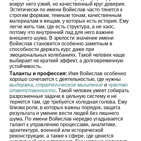
вокруг него узкий, но качественный круг доверия.
Эстетически по имени Войислав часто тянется к
строгим формам, темным тонам, качественным
материалам и вещам, у которых есть история. Ему
легче жить там, где есть структура, а не хаос,
потому что внутренний лад для него важнее
внешнего шума. В зрелости значение имени
Войислав становится особенно заметным в
способности держать курс даже при
эмоциональных колебаниях. Такой человек чаще
выбирает не краткий эффект, а долговременную
устойчивость.
Таланты и профессия:
Имя Войислав особенно
хорошо сочетается с деятельностью, где нужны
выдержка
,
стратегическое мышление
и
чувство
ответственности
. Такой человек умеет собирать
разрозненные задачи в цельную систему и не
теряется там, где требуется холодная голова. Ему
близки роли, в которых важны порядок, защита
результата и умение вести людей без лишнего
шума. По имени Войислав нередко угадывается
талант к управлению процессами, аналитике,
архитектуре, военной или исторической
реконструкции, а также к сфере, где ценится