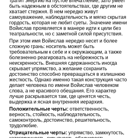
тратит энергию на пустое впечатление, зато умеет
быть надежным в обстоятельствах, где другим не
хватает стержня. В нем нередко живут
самоуважение, наблюдательность и мягко скрытая
гордость, которая не любит суеты. Значение имени
Войислав проявляется в манере идти к цели без
театральности, но с заметной силой присутствия.
При этом имя Войислав нередко несет и более
сложную грань: носитель может быть
требовательным к себе и к окружающим, а также
болезненно реагировать на небрежность и
неискренность. Внешняя сдержанность иногда
скрывает упрямство, а желание сохранить
достоинство способно превращаться в излишнюю
жесткость. Однако именно такая конструкция часто
делает человека по имени Войислав человеком
слова, а не красивого обещания. Его характер
лучше раскрывается там, где ценятся честь,
выдержка и ясная внутренняя иерархия.
Положительные черты:
ответственность,
верность, стойкость, наблюдательность,
самоконтроль, достоинство, решительность,
трудолюбие.
Отрицательные черты:
упрямство, замкнутость,