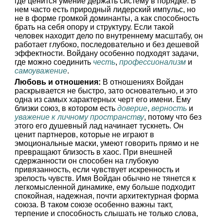
где ценится умение держать систему в порядке. В
нем часто есть природный лидерский импульс, но
не в форме громкой доминанты, а как способность
брать на себя опору и структуру. Если такой
человек находит дело по внутреннему масштабу, он
работает глубоко, последовательно и без дешевой
эффектности. Войдану особенно подходят задачи,
где можно соединить
честь
,
профессионализм
и
самоуважение
.
Любовь и отношения:
В отношениях Войдан
раскрывается не быстро, зато основательно, и это
одна из самых характерных черт его имени. Ему
близки союз, в котором есть
доверие
,
верность
и
уважение к личному пространству
, потому что без
этого его душевный лад начинает тускнеть. Он
ценит партнеров, которые не играют в
эмоциональные маски, умеют говорить прямо и не
превращают близость в хаос. При внешней
сдержанности он способен на глубокую
привязанность, если чувствует искренность и
зрелость чувств. Имя Войдан обычно не тянется к
легкомысленной динамике, ему больше подходит
спокойная, надежная, почти архитектурная форма
союза. В таком союзе особенно важны такт,
терпение и способность слышать не только слова,