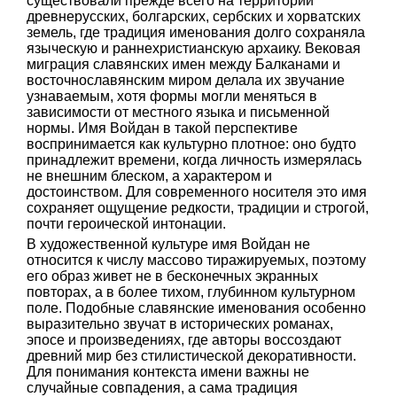
существовали прежде всего на территории
древнерусских, болгарских, сербских и хорватских
земель, где традиция именования долго сохраняла
языческую и раннехристианскую архаику. Вековая
миграция славянских имен между Балканами и
восточнославянским миром делала их звучание
узнаваемым, хотя формы могли меняться в
зависимости от местного языка и письменной
нормы. Имя Войдан в такой перспективе
воспринимается как культурно плотное: оно будто
принадлежит времени, когда личность измерялась
не внешним блеском, а характером и
достоинством. Для современного носителя это имя
сохраняет ощущение редкости, традиции и строгой,
почти героической интонации.
В художественной культуре имя Войдан не
относится к числу массово тиражируемых, поэтому
его образ живет не в бесконечных экранных
повторах, а в более тихом, глубинном культурном
поле. Подобные славянские именования особенно
выразительно звучат в исторических романах,
эпосе и произведениях, где авторы воссоздают
древний мир без стилистической декоративности.
Для понимания контекста имени важны не
случайные совпадения, а сама традиция