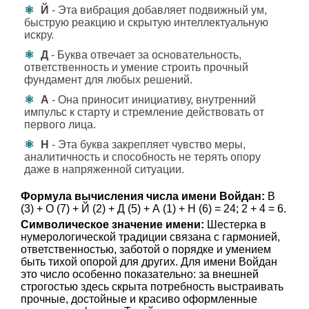
Й
- Эта вибрация добавляет подвижный ум,
быструю реакцию и скрытую интеллектуальную
искру.
Д
- Буква отвечает за основательность,
ответственность и умение строить прочный
фундамент для любых решений.
А
- Она приносит инициативу, внутренний
импульс к старту и стремление действовать от
первого лица.
Н
- Эта буква закрепляет чувство меры,
аналитичность и способность не терять опору
даже в напряженной ситуации.
Формула вычисления числа имени Войдан:
В
(3) + О (7) + Й (2) + Д (5) + А (1) + Н (6) = 24; 2 + 4 = 6.
Символическое значение имени:
Шестерка в
нумерологической традиции связана с гармонией,
ответственностью, заботой о порядке и умением
быть тихой опорой для других. Для имени Войдан
это число особенно показательно: за внешней
строгостью здесь скрыта потребность выстраивать
прочные, достойные и красиво оформленные