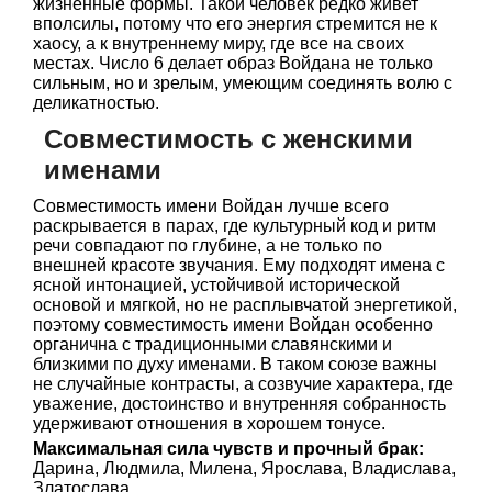
жизненные формы. Такой человек редко живет
вполсилы, потому что его энергия стремится не к
хаосу, а к внутреннему миру, где все на своих
местах. Число 6 делает образ Войдана не только
сильным, но и зрелым, умеющим соединять волю с
деликатностью.
Совместимость с женскими
именами
Совместимость имени Войдан лучше всего
раскрывается в парах, где культурный код и ритм
речи совпадают по глубине, а не только по
внешней красоте звучания. Ему подходят имена с
ясной интонацией, устойчивой исторической
основой и мягкой, но не расплывчатой энергетикой,
поэтому совместимость имени Войдан особенно
органична с традиционными славянскими и
близкими по духу именами. В таком союзе важны
не случайные контрасты, а созвучие характера, где
уважение, достоинство и внутренняя собранность
удерживают отношения в хорошем тонусе.
Максимальная сила чувств и прочный брак:
Дарина, Людмила, Милена, Ярослава, Владислава,
Златослава.