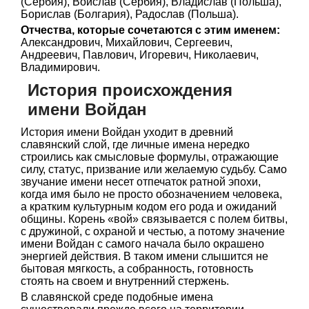
(Сербия), Воислав (Сербия), Владислав (Польша),
Борислав (Болгария), Радослав (Польша).
Отчества, которые сочетаются с этим именем:
Александрович, Михайлович, Сергеевич,
Андреевич, Павлович, Игоревич, Николаевич,
Владимирович.
История происхождения
имени Войдан
История имени Войдан уходит в древний
славянский слой, где личные имена нередко
строились как смысловые формулы, отражающие
силу, статус, призвание или желаемую судьбу. Само
звучание имени несет отпечаток ратной эпохи,
когда имя было не просто обозначением человека,
а кратким культурным кодом его рода и ожиданий
общины. Корень «вой» связывается с полем битвы,
с дружиной, с охраной и честью, а потому значение
имени Войдан с самого начала было окрашено
энергией действия. В таком имени слышится не
бытовая мягкость, а собранность, готовность
стоять на своем и внутренний стержень.
В славянской среде подобные имена