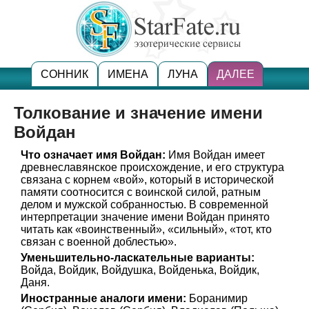
СОННИК
ИМЕНА
ЛУНА
ДАЛЕЕ
Толкование и значение имени
Войдан
Что означает имя Войдан:
Имя Войдан имеет
древнеславянское происхождение, и его структура
связана с корнем «вой», который в исторической
памяти соотносится с воинской силой, ратным
делом и мужской собранностью. В современной
интерпретации значение имени Войдан принято
читать как «воинственный», «сильный», «тот, кто
связан с военной доблестью».
Уменьшительно-ласкательные варианты:
Войда, Войдик, Войдушка, Войденька, Войдик,
Даня.
Иностранные аналоги имени:
Боранимир