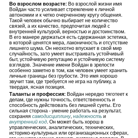
Во взрослом возрасте:
Во взрослой жизни имя
Войдан часто усиливает стремление к личной
автономии и к четко очерченному кругу общения.
Такой человек обычно выбирает не количество
связей, а их качество, предпочитая людей с
внутренней культурой, верностью и достоинством.
В его манере держаться есть сдержанная эстетика,
в которой ценятся мера, лаконичность и отсутствие
лишнего шума. Он неохотно впускает в свой мир
случайность, зато умеет выстраивать устойчивый
быт, устойчивую репутацию и устойчивую систему
взглядов. Значение имени Войдан в зрелости
особенно заметно в том, как человек умеет хранить
личные границы без грубости. Это имя хорошо
звучит там, где требуется не игра на публику, а
твердая, ясная позиция.
Таланты и профессия:
Войдан нередко тяготеет к
делам, где нужны точность, ответственность и
способность действовать без лишней суеты. Его
сильная сторона - умение работать на результат,
сохраняя
самодисциплину
,
надежность
и
внутренний код
. Он может быть хорош в
управленческих, аналитических, технических,
историко-культурных или организационных сферах,