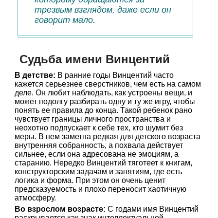
трезвым взглядом, даже если он
говорит мало.
Судьба имени Винцентий
В детстве:
В ранние годы Винцентий часто
кажется серьезнее сверстников, чем есть на самом
деле. Он любит наблюдать, как устроены вещи, и
может подолгу разбирать одну и ту же игру, чтобы
понять ее правила до конца. Такой ребенок рано
чувствует границы личного пространства и
неохотно подпускает к себе тех, кто шумит без
меры. В нем заметна редкая для детского возраста
внутренняя собранность, а похвала действует
сильнее, если она адресована не эмоциям, а
старанию. Нередко Винцентий тяготеет к книгам,
конструкторским задачам и занятиям, где есть
логика и форма. При этом он очень ценит
предсказуемость и плохо переносит хаотичную
атмосферу.
Во взрослом возрасте:
С годами имя Винцентий
раскрывается как знак интеллектуальной