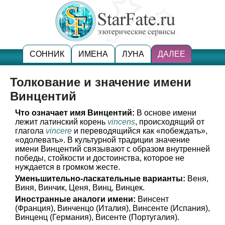
СОННИК
ИМЕНА
ЛУНА
ДАЛЕЕ
Толкование и значение имени
Винцентий
Что означает имя Винцентий:
В основе имени
лежит латинский корень
vincens
, происходящий от
глагола
vincere
и переводящийся как «побеждать»,
«одолевать». В культурной традиции значение
имени Винцентий связывают с образом внутренней
победы, стойкости и достоинства, которое не
нуждается в громком жесте.
Уменьшительно-ласкательные варианты:
Веня,
Виня, Винчик, Ценя, Винц, Винцек.
Иностранные аналоги имени:
Винсент
(Франция), Винченцо (Италия), Винсенте (Испания),
Винценц (Германия), Висенте (Португалия).