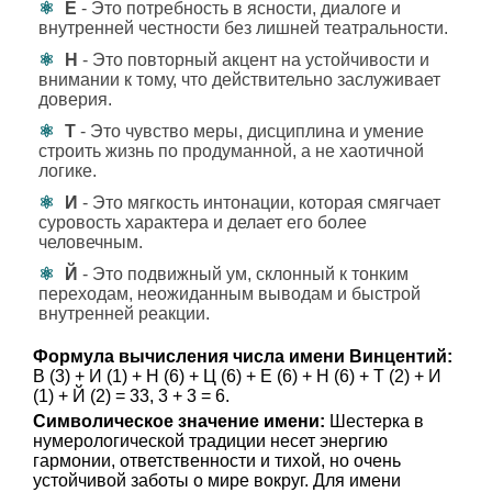
Е
- Это потребность в ясности, диалоге и
внутренней честности без лишней театральности.
Н
- Это повторный акцент на устойчивости и
внимании к тому, что действительно заслуживает
доверия.
Т
- Это чувство меры, дисциплина и умение
строить жизнь по продуманной, а не хаотичной
логике.
И
- Это мягкость интонации, которая смягчает
суровость характера и делает его более
человечным.
Й
- Это подвижный ум, склонный к тонким
переходам, неожиданным выводам и быстрой
внутренней реакции.
Формула вычисления числа имени Винцентий:
В (3) + И (1) + Н (6) + Ц (6) + Е (6) + Н (6) + Т (2) + И
(1) + Й (2) = 33, 3 + 3 = 6.
Символическое значение имени:
Шестерка в
нумерологической традиции несет энергию
гармонии, ответственности и тихой, но очень
устойчивой заботы о мире вокруг. Для имени