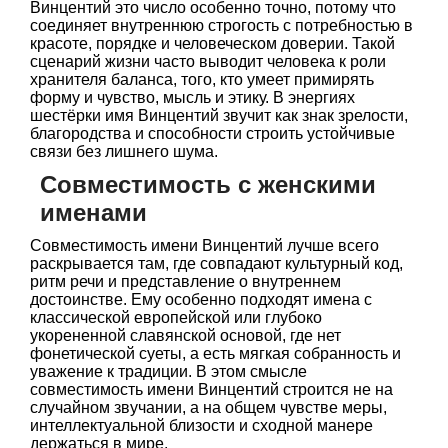
Винцентий это число особенно точно, потому что
соединяет внутреннюю строгость с потребностью в
красоте, порядке и человеческом доверии. Такой
сценарий жизни часто выводит человека к роли
хранителя баланса, того, кто умеет примирять
форму и чувство, мысль и этику. В энергиях
шестёрки имя Винцентий звучит как знак зрелости,
благородства и способности строить устойчивые
связи без лишнего шума.
Совместимость с женскими
именами
Совместимость имени Винцентий лучше всего
раскрывается там, где совпадают культурный код,
ритм речи и представление о внутреннем
достоинстве. Ему особенно подходят имена с
классической европейской или глубоко
укорененной славянской основой, где нет
фонетической суеты, а есть мягкая собранность и
уважение к традиции. В этом смысле
совместимость имени Винцентий строится не на
случайном звучании, а на общем чувстве меры,
интеллектуальной близости и сходной манере
держаться в мире.