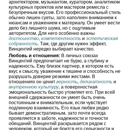
архитектором, музыкантом, куратором, аналитиком
культурных проектов или мастером ремесла с
безупречным вкусом. Его профессиональный стиль
обычно лишен суеты, зато наполнен вниманием к
нюансам и уважением к материалу. Он умеет вести
дело без лишнего шума, но с ощутимым
авторитетом. Для него особенно важны
достоинство
,
компетентность
и
эстетическая
собранность
. Там, где другим нужен эффект,
Винцентий нередко выбирает качество.
Любовь и отношения:
В личных союзах
Винцентий предпочитает не бурю, а глубину и
надежность. Ему близок партнер, в котором есть
вкус к смыслу, уважение к тишине и способность не
разрушать доверие резкими жестами. В
отношениях он ценит
верность
,
деликатность
и
внутреннюю культуру
, а поверхностная
эмоциональность быстро утомляет его. При всей
внешней сдержанности он умеет быть очень
постоянным и внимательным, если чувствует
подлинную взаимность. Его язык любви редко
бывает демонстративным, зато почти всегда
проявляется в заботе, надежности и точности
обещаний. Винцентий раскрывается рядом с
человеком, который не боится его серьезности и