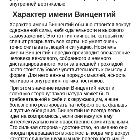
внутренней вертикалью.
Характер имени Винцентий
Характер имени Винцентий обычно строится вокруг
сдержанной силы, наблюдательности и высокого
самоуважения. Это тот тип личности, который не
спешит раскрывать все карты, но умеет очень
точно считывать людей и ситуацию. Носитель
имени Винцентий нередко производит впечатление
человека вежливого, собранного и немного
дистанцированного, хотя за внешней прохладой
часто стоит глубокая чувствительность к смыслу и
форме. Для него важны порядок мыслей, ясность
мотивов и внутренняя логика поступков.
При этом значение имени Винцентий несет и
сложную сторону: такая натура может быть
требовательной к себе и к окружающим, а еще
болезненно реагировать на небрежность, фальшь
и пустые обещания. Винцентий не всегда легко
идет на компромиссы, если они кажутся ему
интеллектуально или нравственно сомнительными.
Его сильная сторона - достоинство, но именно оно
иногда превращается в жесткость, когда мир вокруг
кажется слишком шумным или поверхностным. В