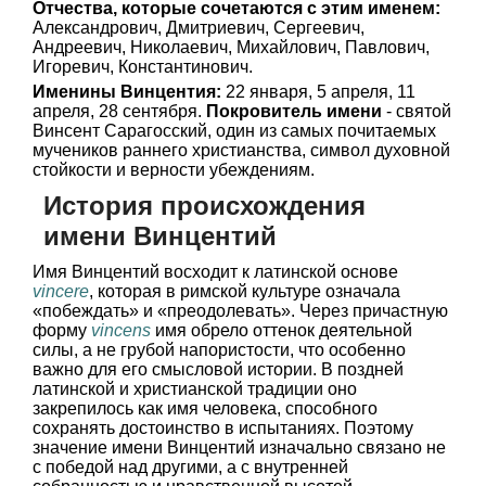
Отчества, которые сочетаются с этим именем:
Александрович, Дмитриевич, Сергеевич,
Андреевич, Николаевич, Михайлович, Павлович,
Игоревич, Константинович.
Именины Винцентия:
22 января, 5 апреля, 11
апреля, 28 сентября.
Покровитель имени
- святой
Винсент Сарагосский, один из самых почитаемых
мучеников раннего христианства, символ духовной
стойкости и верности убеждениям.
История происхождения
имени Винцентий
Имя Винцентий восходит к латинской основе
vincere
, которая в римской культуре означала
«побеждать» и «преодолевать». Через причастную
форму
vincens
имя обрело оттенок деятельной
силы, а не грубой напористости, что особенно
важно для его смысловой истории. В поздней
латинской и христианской традиции оно
закрепилось как имя человека, способного
сохранять достоинство в испытаниях. Поэтому
значение имени Винцентий изначально связано не
с победой над другими, а с внутренней