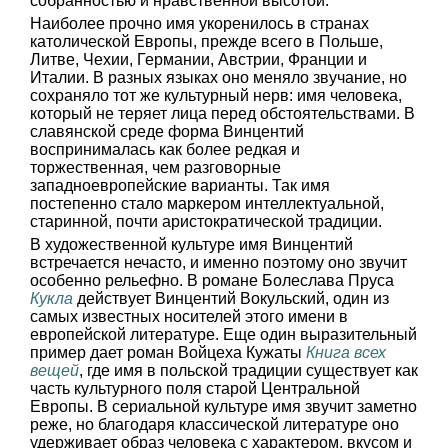
собранностью и нравственной высотой.
Наиболее прочно имя укоренилось в странах
католической Европы, прежде всего в Польше,
Литве, Чехии, Германии, Австрии, Франции и
Италии. В разных языках оно меняло звучание, но
сохраняло тот же культурный нерв: имя человека,
который не теряет лица перед обстоятельствами. В
славянской среде форма Винцентий
воспринималась как более редкая и
торжественная, чем разговорные
западноевропейские варианты. Так имя
постепенно стало маркером интеллектуальной,
старинной, почти аристократической традиции.
В художественной культуре имя Винцентий
встречается нечасто, и именно поэтому оно звучит
особенно рельефно. В романе Болеслава Пруса
Кукла
действует Винцентий Вокульский, один из
самых известных носителей этого имени в
европейской литературе. Еще один выразительный
пример дает роман Войцеха Кужаты
Книга всех
вещей
, где имя в польской традиции существует как
часть культурного поля старой Центральной
Европы. В сериальной культуре имя звучит заметно
реже, но благодаря классической литературе оно
удерживает образ человека с характером, вкусом и