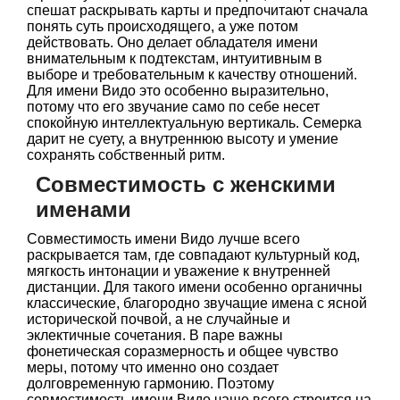
спешат раскрывать карты и предпочитают сначала
понять суть происходящего, а уже потом
действовать. Оно делает обладателя имени
внимательным к подтекстам, интуитивным в
выборе и требовательным к качеству отношений.
Для имени Видо это особенно выразительно,
потому что его звучание само по себе несет
спокойную интеллектуальную вертикаль. Семерка
дарит не суету, а внутреннюю высоту и умение
сохранять собственный ритм.
Совместимость с женскими
именами
Совместимость имени Видо лучше всего
раскрывается там, где совпадают культурный код,
мягкость интонации и уважение к внутренней
дистанции. Для такого имени особенно органичны
классические, благородно звучащие имена с ясной
исторической почвой, а не случайные и
эклектичные сочетания. В паре важны
фонетическая соразмерность и общее чувство
меры, потому что именно оно создает
долговременную гармонию. Поэтому
совместимость имени Видо чаще всего строится на