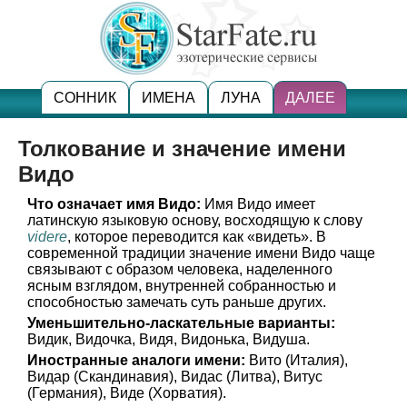
СОННИК
ИМЕНА
ЛУНА
ДАЛЕЕ
Толкование и значение имени
Видо
Что означает имя Видо:
Имя Видо имеет
латинскую языковую основу, восходящую к слову
videre
, которое переводится как «видеть». В
современной традиции значение имени Видо чаще
связывают с образом человека, наделенного
ясным взглядом, внутренней собранностью и
способностью замечать суть раньше других.
Уменьшительно-ласкательные варианты:
Видик, Видочка, Видя, Видонька, Видуша.
Иностранные аналоги имени:
Вито (Италия),
Видар (Скандинавия), Видас (Литва), Витус
(Германия), Виде (Хорватия).