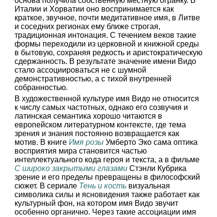
основа получила собственную местную огранку. В
Италии и Хорватии оно воспринимается как
краткое, звучное, почти медитативное имя, в Литве
и соседних регионах ему ближе строгая,
традиционная интонация. С течением веков такие
формы переходили из церковной и книжной среды
в бытовую, сохраняя редкость и аристократическую
сдержанность. В результате значение имени Видо
стало ассоциироваться не с шумной
демонстративностью, а с тихой внутренней
собранностью.
В художественной культуре имя Видо не относится
к числу самых частотных, однако его созвучия и
латинская семантика хорошо читаются в
европейском литературном контексте, где тема
зрения и знания постоянно возвращается как
мотив. В книге
Имя розы
Умберто Эко сама оптика
восприятия мира становится частью
интеллектуального кода героя и текста, а в фильме
С широко закрытыми глазами
Стэнли Кубрика
зрение и его пределы превращены в философский
сюжет. В сериале
Тень и кость
визуальная
символика силы и ясновидения также работает как
культурный фон, на котором имя Видо звучит
особенно органично. Через такие ассоциации имя