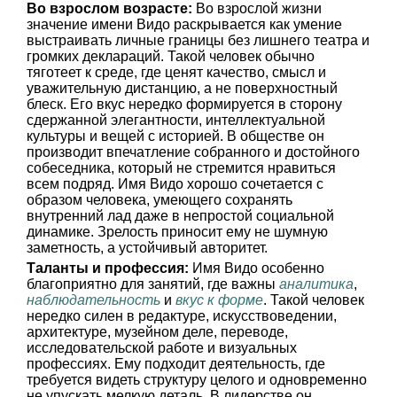
Во взрослом возрасте:
Во взрослой жизни
значение имени Видо раскрывается как умение
выстраивать личные границы без лишнего театра и
громких деклараций. Такой человек обычно
тяготеет к среде, где ценят качество, смысл и
уважительную дистанцию, а не поверхностный
блеск. Его вкус нередко формируется в сторону
сдержанной элегантности, интеллектуальной
культуры и вещей с историей. В обществе он
производит впечатление собранного и достойного
собеседника, который не стремится нравиться
всем подряд. Имя Видо хорошо сочетается с
образом человека, умеющего сохранять
внутренний лад даже в непростой социальной
динамике. Зрелость приносит ему не шумную
заметность, а устойчивый авторитет.
Таланты и профессия:
Имя Видо особенно
благоприятно для занятий, где важны
аналитика
,
наблюдательность
и
вкус к форме
. Такой человек
нередко силен в редактуре, искусствоведении,
архитектуре, музейном деле, переводе,
исследовательской работе и визуальных
профессиях. Ему подходит деятельность, где
требуется видеть структуру целого и одновременно
не упускать мелкую деталь. В лидерстве он