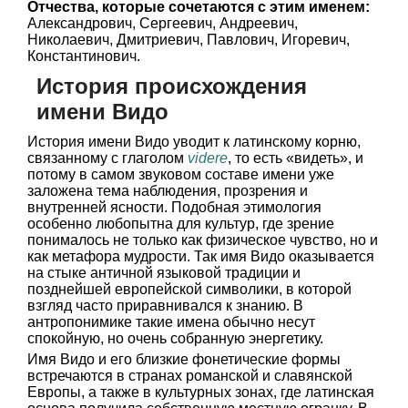
Отчества, которые сочетаются с этим именем:
Александрович, Сергеевич, Андреевич,
Николаевич, Дмитриевич, Павлович, Игоревич,
Константинович.
История происхождения
имени Видо
История имени Видо уводит к латинскому корню,
связанному с глаголом
videre
, то есть «видеть», и
потому в самом звуковом составе имени уже
заложена тема наблюдения, прозрения и
внутренней ясности. Подобная этимология
особенно любопытна для культур, где зрение
понималось не только как физическое чувство, но и
как метафора мудрости. Так имя Видо оказывается
на стыке античной языковой традиции и
позднейшей европейской символики, в которой
взгляд часто приравнивался к знанию. В
антропонимике такие имена обычно несут
спокойную, но очень собранную энергетику.
Имя Видо и его близкие фонетические формы
встречаются в странах романской и славянской
Европы, а также в культурных зонах, где латинская