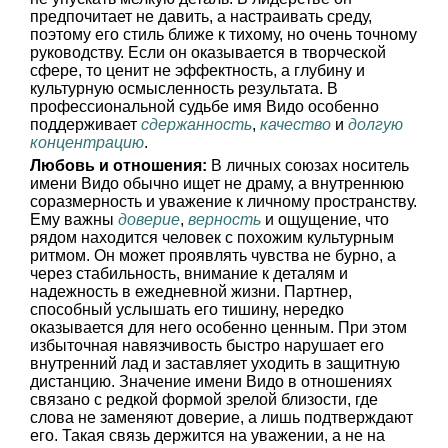
предпочитает не давить, а настраивать среду,
поэтому его стиль ближе к тихому, но очень точному
руководству. Если он оказывается в творческой
сфере, то ценит не эффектность, а глубину и
культурную осмысленность результата. В
профессиональной судьбе имя Видо особенно
поддерживает
сдержанность
,
качество
и
долгую
концентрацию
.
Любовь и отношения:
В личных союзах носитель
имени Видо обычно ищет не драму, а внутреннюю
соразмерность и уважение к личному пространству.
Ему важны
доверие
,
верность
и ощущение, что
рядом находится человек с похожим культурным
ритмом. Он может проявлять чувства не бурно, а
через стабильность, внимание к деталям и
надежность в ежедневной жизни. Партнер,
способный услышать его тишину, нередко
оказывается для него особенно ценным. При этом
избыточная навязчивость быстро нарушает его
внутренний лад и заставляет уходить в защитную
дистанцию. Значение имени Видо в отношениях
связано с редкой формой зрелой близости, где
слова не заменяют доверие, а лишь подтверждают
его. Такая связь держится на уважении, а не на