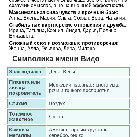
созвучии смыслов, а не на внешней эффектности.
Максимальная сила чувств и прочный брак:
Анна, Елена, Мария, Ольга, Софья, Вера, Наталия.
Стабильные партнерские отношения и дружба:
Ирина, Татьяна, Ксения, Лидия, Дарья, Полина,
Елизавета.
Сложный союз и возможные противоречия:
Жанна, Алла, Эльвира, Лера, Милана.
Символика имени Видо
Знак зодиака
Дева, Весы
Планета или
Меркурий, как знак ясного ума,
звезда
речи и тонкого восприятия
покровитель
Стихия
Воздух
Тотемное
Сокол
животное
Камни и
Аметист, горный хрусталь,
металлы
серебро, оникс