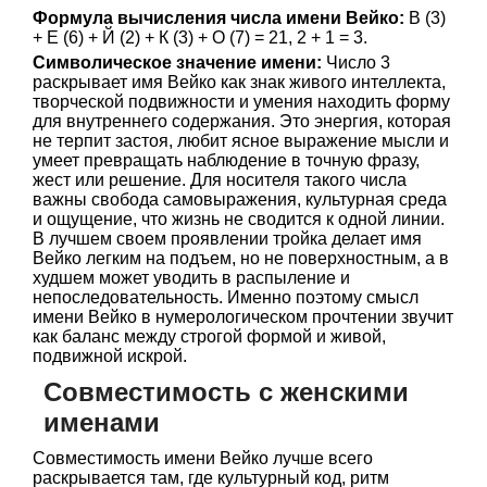
Формула вычисления числа имени Вейко:
В (3)
+ Е (6) + Й (2) + К (3) + О (7) = 21, 2 + 1 = 3.
Символическое значение имени:
Число 3
раскрывает имя Вейко как знак живого интеллекта,
творческой подвижности и умения находить форму
для внутреннего содержания. Это энергия, которая
не терпит застоя, любит ясное выражение мысли и
умеет превращать наблюдение в точную фразу,
жест или решение. Для носителя такого числа
важны свобода самовыражения, культурная среда
и ощущение, что жизнь не сводится к одной линии.
В лучшем своем проявлении тройка делает имя
Вейко легким на подъем, но не поверхностным, а в
худшем может уводить в распыление и
непоследовательность. Именно поэтому смысл
имени Вейко в нумерологическом прочтении звучит
как баланс между строгой формой и живой,
подвижной искрой.
Совместимость с женскими
именами
Совместимость имени Вейко лучше всего
раскрывается там, где культурный код, ритм