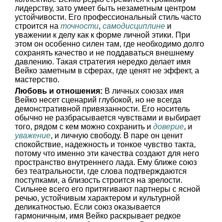
лидерству, зато умеет быть незаметным центром
устойчивости. Его профессиональный стиль часто
строится на
точности
,
самодисциплине
и
уважении к делу как к форме личной этики. При
этом он особенно силен там, где необходимо долго
сохранять качество и не поддаваться внешнему
давлению. Такая стратегия нередко делает имя
Вейко заметным в сферах, где ценят не эффект, а
мастерство.
Любовь и отношения:
В личных союзах имя
Вейко несет сценарий глубокой, но не всегда
демонстративной привязанности. Его носитель
обычно не разбрасывается чувствами и выбирает
того, рядом с кем можно сохранить и
доверие
, и
уважение
, и личную свободу. В паре он ценит
спокойствие, надежность и тонкое чувство такта,
потому что именно эти качества создают для него
пространство внутреннего лада. Ему ближе союз
без театральности, где слова подтверждаются
поступками, а близость строится на зрелости.
Сильнее всего его притягивают партнеры с ясной
речью, устойчивым характером и культурной
деликатностью. Если союз оказывается
гармоничным, имя Вейко раскрывает редкое