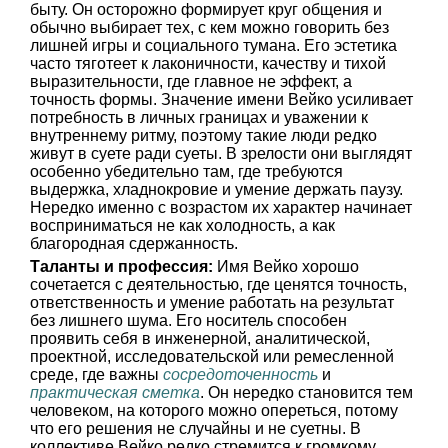
быту. Он осторожно формирует круг общения и
обычно выбирает тех, с кем можно говорить без
лишней игры и социального тумана. Его эстетика
часто тяготеет к лаконичности, качеству и тихой
выразительности, где главное не эффект, а
точность формы. Значение имени Вейко усиливает
потребность в личных границах и уважении к
внутреннему ритму, поэтому такие люди редко
живут в суете ради суеты. В зрелости они выглядят
особенно убедительно там, где требуются
выдержка, хладнокровие и умение держать паузу.
Нередко именно с возрастом их характер начинает
восприниматься не как холодность, а как
благородная сдержанность.
Таланты и профессия:
Имя Вейко хорошо
сочетается с деятельностью, где ценятся точность,
ответственность и умение работать на результат
без лишнего шума. Его носитель способен
проявить себя в инженерной, аналитической,
проектной, исследовательской или ремесленной
среде, где важны
сосредоточенность
и
практическая сметка
. Он нередко становится тем
человеком, на которого можно опереться, потому
что его решения не случайны и не суетны. В
коллективе Вейко редко стремится к громкому