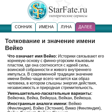
СОННИК
ИМЕНА
ЛУНА
ДАЛЕЕ
Толкование и значение имени
Вейко
Что означает имя Вейко:
Историки связывают его
корневую основу с финно-угорским языковым
пластом, где она соотносится с идеей силы,
воинской собранности и живого внутреннего
импульса. В современной традиции значение
имени Вейко чаще всего читается как образ
человека, в котором слышны энергия действия,
независимость и природная стремительность.
Уменьшительно-ласкательные варианты:
Вейкочка, Вейка, Вейкуша, Вейкан, Вейкоша.
Иностранные аналоги имени:
Вейкко
(Финляндия), Вэйко (Эстония), Викко (Финляндия),