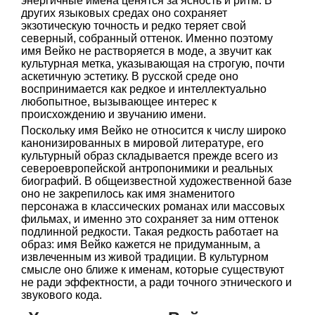
энергичные имена ценятся за ясность и ритм. В
других языковых средах оно сохраняет
экзотическую точность и редко теряет свой
северный, собранный оттенок. Именно поэтому
имя Вейко не растворяется в моде, а звучит как
культурная метка, указывающая на строгую, почти
аскетичную эстетику. В русской среде оно
воспринимается как редкое и интеллектуально
любопытное, вызывающее интерес к
происхождению и звучанию имени.
Поскольку имя Вейко не относится к числу широко
канонизированных в мировой литературе, его
культурный образ складывается прежде всего из
североевропейской антропонимики и реальных
биографий. В общеизвестной художественной базе
оно не закрепилось как имя знаменитого
персонажа в классических романах или массовых
фильмах, и именно это сохраняет за ним оттенок
подлинной редкости. Такая редкость работает на
образ: имя Вейко кажется не придуманным, а
извлеченным из живой традиции. В культурном
смысле оно ближе к именам, которые существуют
не ради эффектности, а ради точного этнического и
звукового кода.