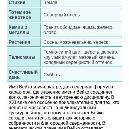
Стихия
Земля
Тотемное
Северный олень
животное
Камни и
Гранит, обсидиан, яшма, железо,
металлы
олово
Растения
Сосна, можжевельник, вереск
Темно-синий цвет, шерсть, дерево,
Талисманы
круглый амулет, матовый камень,
холодный серебристый оттенок
Счастливый
Суббота
день
Имя Вейко звучит как редкая северная формула
характера, где значение имени Вейко соединяет
волю, лаконичность и внутреннюю дисциплину. В
XXI веке оно особенно привлекательно для тех, кто
ценит не массовость, а индивидуальный
культурный код, поэтому что означает Вейко
сегодня, читатель слышит как историю о
собранности и благородной сдержанности. В
энергетическом плане имя Вейко оставляет