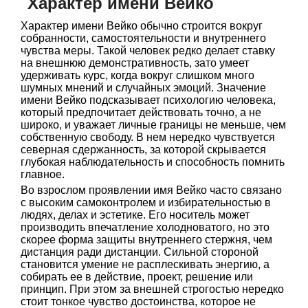
Характер имени Вейко
Характер имени Вейко обычно строится вокруг
собранности, самостоятельности и внутреннего
чувства меры. Такой человек редко делает ставку
на внешнюю демонстративность, зато умеет
удерживать курс, когда вокруг слишком много
шумных мнений и случайных эмоций. Значение
имени Вейко подсказывает психологию человека,
который предпочитает действовать точно, а не
широко, и уважает личные границы не меньше, чем
собственную свободу. В нем нередко чувствуется
северная сдержанность, за которой скрывается
глубокая наблюдательность и способность помнить
главное.
Во взрослом проявлении имя Вейко часто связано
с высоким самоконтролем и избирательностью в
людях, делах и эстетике. Его носитель может
производить впечатление холодноватого, но это
скорее форма защиты внутреннего стержня, чем
дистанция ради дистанции. Сильной стороной
становится умение не расплескивать энергию, а
собирать ее в действие, проект, решение или
принцип. При этом за внешней строгостью нередко
стоит тонкое чувство достоинства, которое не