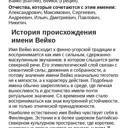
Вайко (Балтия), Вейкос (Греция).
Отчества, которые сочетаются с этим именем:
Александрович, Максимович, Сергеевич,
Андреевич, Ильич, Дмитриевич, Павлович,
Никитич.
История происхождения
имени Вейко
Имя Вейко восходит к финно-угорской традиции и
воспринимается как имя с сильным, сдержанно-
маскулинным звучанием, в котором слышится ритм
северной речи. Его этимологический слой связан с
семантикой силы, движения и собранности, а
потому значение имени Вейко изначально тяготело
не к мягкости, а к характеру действия. Подобные
имена обычно закреплялись в среде, где личная
выносливость и достоинство имели почти
ритуальное значение. Со временем имя стало
восприниматься как знак внутренней устойчивости,
а не только этнической принадлежности.
Наиболее естественно имя Вейко чувствует себя в
Финляндии, Эстонии и в более широком балтийско-
северном культурном пространстве, где короткие,