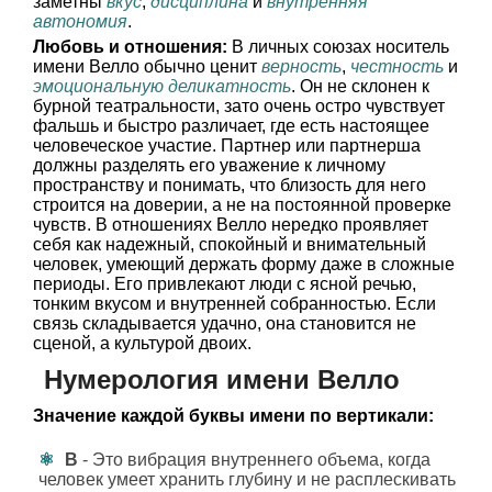
заметны
вкус
,
дисциплина
и
внутренняя
автономия
.
Любовь и отношения:
В личных союзах носитель
имени Велло обычно ценит
верность
,
честность
и
эмоциональную деликатность
. Он не склонен к
бурной театральности, зато очень остро чувствует
фальшь и быстро различает, где есть настоящее
человеческое участие. Партнер или партнерша
должны разделять его уважение к личному
пространству и понимать, что близость для него
строится на доверии, а не на постоянной проверке
чувств. В отношениях Велло нередко проявляет
себя как надежный, спокойный и внимательный
человек, умеющий держать форму даже в сложные
периоды. Его привлекают люди с ясной речью,
тонким вкусом и внутренней собранностью. Если
связь складывается удачно, она становится не
сценой, а культурой двоих.
Нумерология имени Велло
Значение каждой буквы имени по вертикали:
В
- Это вибрация внутреннего объема, когда
человек умеет хранить глубину и не расплескивать