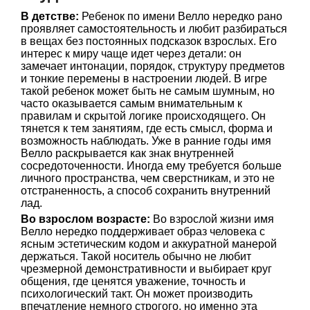
В детстве:
Ребенок по имени Велло нередко рано
проявляет самостоятельность и любит разбираться
в вещах без постоянных подсказок взрослых. Его
интерес к миру чаще идет через детали: он
замечает интонации, порядок, структуру предметов
и тонкие перемены в настроении людей. В игре
такой ребенок может быть не самым шумным, но
часто оказывается самым внимательным к
правилам и скрытой логике происходящего. Он
тянется к тем занятиям, где есть смысл, форма и
возможность наблюдать. Уже в ранние годы имя
Велло раскрывается как знак внутренней
сосредоточенности. Иногда ему требуется больше
личного пространства, чем сверстникам, и это не
отстраненность, а способ сохранить внутренний
лад.
Во взрослом возрасте:
Во взрослой жизни имя
Велло нередко поддерживает образ человека с
ясным эстетическим кодом и аккуратной манерой
держаться. Такой носитель обычно не любит
чрезмерной демонстративности и выбирает круг
общения, где ценятся уважение, точность и
психологический такт. Он может производить
впечатление немного строгого, но именно эта