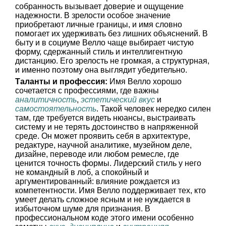
собранность вызывает доверие и ощущение
надежности. В зрелости особое значение
приобретают личные границы, и имя словно
помогает их удерживать без лишних объяснений. В
быту и в социуме Велло чаще выбирает чистую
форму, сдержанный стиль и интеллигентную
дистанцию. Его зрелость не громкая, а структурная,
и именно поэтому она выглядит убедительно.
Таланты и профессия:
Имя Велло хорошо
сочетается с профессиями, где важны
аналитичность
,
эстетический вкус
и
самостоятельность
. Такой человек нередко силен
там, где требуется видеть нюансы, выстраивать
систему и не терять достоинство в напряженной
среде. Он может проявить себя в архитектуре,
редактуре, научной аналитике, музейном деле,
дизайне, переводе или любом ремесле, где
ценится точность формы. Лидерский стиль у него
не командный в лоб, а спокойный и
аргументированный: влияние рождается из
компетентности. Имя Велло поддерживает тех, кто
умеет делать сложное ясным и не нуждается в
избыточном шуме для признания. В
профессиональном коде этого имени особенно