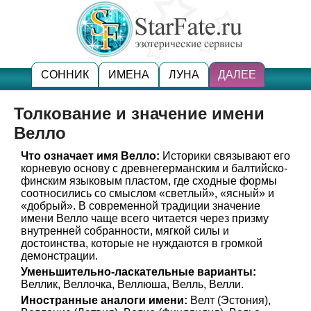
СОННИК
ИМЕНА
ЛУНА
ДАЛЕЕ
Толкование и значение имени
Велло
Что означает имя Велло:
Историки связывают его
корневую основу с древнегерманским и балтийско-
финским языковым пластом, где сходные формы
соотносились со смыслом «светлый», «ясный» и
«добрый». В современной традиции значение
имени Велло чаще всего читается через призму
внутренней собранности, мягкой силы и
достоинства, которые не нуждаются в громкой
демонстрации.
Уменьшительно-ласкательные варианты:
Веллик, Веллочка, Веллюша, Велль, Велли.
Иностранные аналоги имени:
Велт (Эстония),