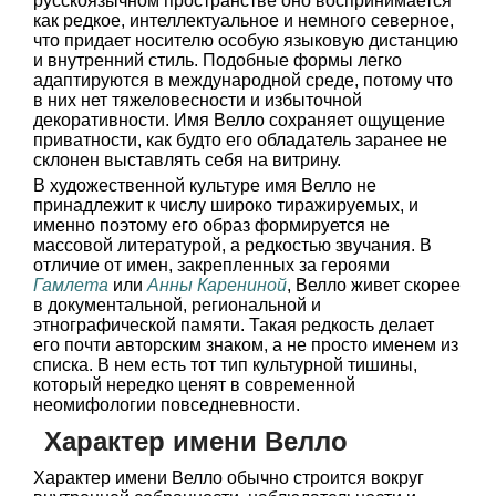
русскоязычном пространстве оно воспринимается
как редкое, интеллектуальное и немного северное,
что придает носителю особую языковую дистанцию
и внутренний стиль. Подобные формы легко
адаптируются в международной среде, потому что
в них нет тяжеловесности и избыточной
декоративности. Имя Велло сохраняет ощущение
приватности, как будто его обладатель заранее не
склонен выставлять себя на витрину.
В художественной культуре имя Велло не
принадлежит к числу широко тиражируемых, и
именно поэтому его образ формируется не
массовой литературой, а редкостью звучания. В
отличие от имен, закрепленных за героями
Гамлета
или
Анны Карениной
, Велло живет скорее
в документальной, региональной и
этнографической памяти. Такая редкость делает
его почти авторским знаком, а не просто именем из
списка. В нем есть тот тип культурной тишины,
который нередко ценят в современной
неомифологии повседневности.
Характер имени Велло
Характер имени Велло обычно строится вокруг