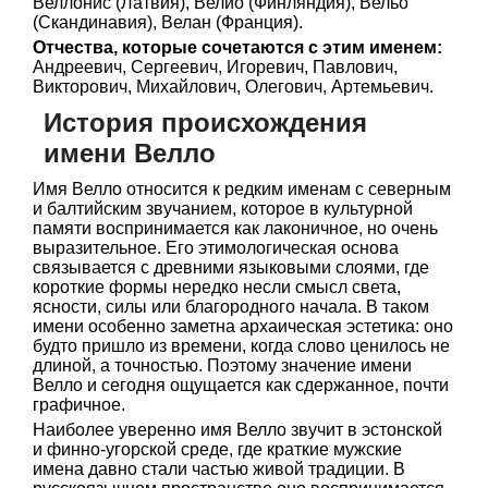
Веллонис (Латвия), Велио (Финляндия), Вельо
(Скандинавия), Велан (Франция).
Отчества, которые сочетаются с этим именем:
Андреевич, Сергеевич, Игоревич, Павлович,
Викторович, Михайлович, Олегович, Артемьевич.
История происхождения
имени Велло
Имя Велло относится к редким именам с северным
и балтийским звучанием, которое в культурной
памяти воспринимается как лаконичное, но очень
выразительное. Его этимологическая основа
связывается с древними языковыми слоями, где
короткие формы нередко несли смысл света,
ясности, силы или благородного начала. В таком
имени особенно заметна архаическая эстетика: оно
будто пришло из времени, когда слово ценилось не
длиной, а точностью. Поэтому значение имени
Велло и сегодня ощущается как сдержанное, почти
графичное.
Наиболее уверенно имя Велло звучит в эстонской
и финно-угорской среде, где краткие мужские
имена давно стали частью живой традиции. В