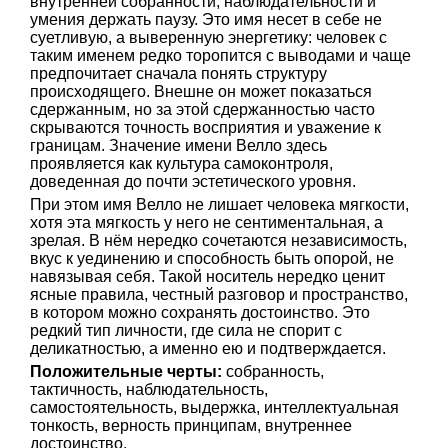
внутренней собранности, наблюдательности и
умения держать паузу. Это имя несет в себе не
суетливую, а выверенную энергетику: человек с
таким именем редко торопится с выводами и чаще
предпочитает сначала понять структуру
происходящего. Внешне он может показаться
сдержанным, но за этой сдержанностью часто
скрываются точность восприятия и уважение к
границам. Значение имени Велло здесь
проявляется как культура самоконтроля,
доведенная до почти эстетического уровня.
При этом имя Велло не лишает человека мягкости,
хотя эта мягкость у него не сентиментальная, а
зрелая. В нём нередко сочетаются независимость,
вкус к уединению и способность быть опорой, не
навязывая себя. Такой носитель нередко ценит
ясные правила, честный разговор и пространство,
в котором можно сохранять достоинство. Это
редкий тип личности, где сила не спорит с
деликатностью, а именно ею и подтверждается.
Положительные черты:
собранность,
тактичность, наблюдательность,
самостоятельность, выдержка, интеллектуальная
тонкость, верность принципам, внутреннее
достоинство.