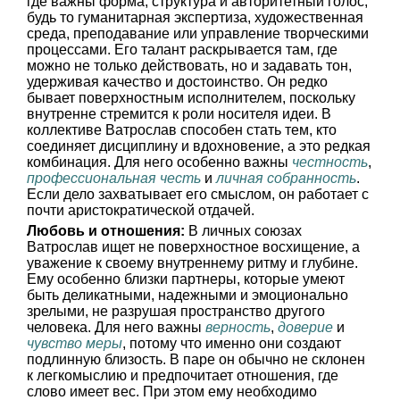
где важны форма, структура и авторитетный голос,
будь то гуманитарная экспертиза, художественная
среда, преподавание или управление творческими
процессами. Его талант раскрывается там, где
можно не только действовать, но и задавать тон,
удерживая качество и достоинство. Он редко
бывает поверхностным исполнителем, поскольку
внутренне стремится к роли носителя идеи. В
коллективе Ватрослав способен стать тем, кто
соединяет дисциплину и вдохновение, а это редкая
комбинация. Для него особенно важны
честность
,
профессиональная честь
и
личная собранность
.
Если дело захватывает его смыслом, он работает с
почти аристократической отдачей.
Любовь и отношения:
В личных союзах
Ватрослав ищет не поверхностное восхищение, а
уважение к своему внутреннему ритму и глубине.
Ему особенно близки партнеры, которые умеют
быть деликатными, надежными и эмоционально
зрелыми, не разрушая пространство другого
человека. Для него важны
верность
,
доверие
и
чувство меры
, потому что именно они создают
подлинную близость. В паре он обычно не склонен
к легкомыслию и предпочитает отношения, где
слово имеет вес. При этом ему необходимо