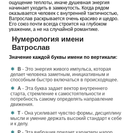
ощущение теплоты, иначе душевная энергия
начинает уходить в замкнутость. Когда рядом
оказывается человек с внутренней тактичностью,
Ватрослав раскрывается очень красиво и щедро.
Его союз почти всегда строится на глубоком
уважении, а не на случайной романтике.
Нумерология имени
Ватрослав
Значение каждой буквы имени по вертикали:
В
- Это энергия живого импульса, которая
делает человека заметным, инициативным и
способным быстро включаться в происходящее.
А
- Эта буква задает вектор внутреннего
старта, стремление к самостоятельности и
потребность самому определять направление
движения.
Т
- Она усиливает чувство формы, дисциплину
мысли и умение держать высокий стандарт к себе
и к делу.
Р
- Эта вибрация придает характеру напор,