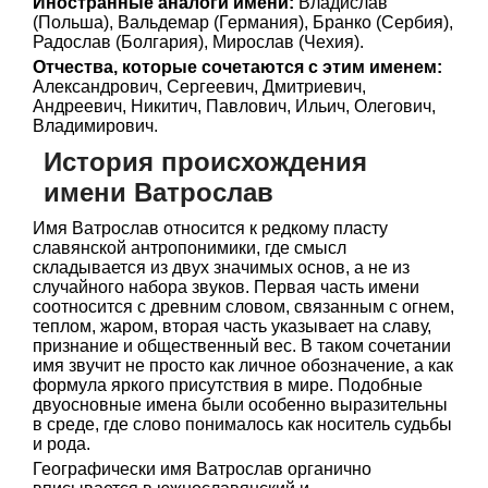
Иностранные аналоги имени:
Владислав
(Польша), Вальдемар (Германия), Бранко (Сербия),
Радослав (Болгария), Мирослав (Чехия).
Отчества, которые сочетаются с этим именем:
Александрович, Сергеевич, Дмитриевич,
Андреевич, Никитич, Павлович, Ильич, Олегович,
Владимирович.
История происхождения
имени Ватрослав
Имя Ватрослав относится к редкому пласту
славянской антропонимики, где смысл
складывается из двух значимых основ, а не из
случайного набора звуков. Первая часть имени
соотносится с древним словом, связанным с огнем,
теплом, жаром, вторая часть указывает на славу,
признание и общественный вес. В таком сочетании
имя звучит не просто как личное обозначение, а как
формула яркого присутствия в мире. Подобные
двуосновные имена были особенно выразительны
в среде, где слово понималось как носитель судьбы
и рода.
Географически имя Ватрослав органично