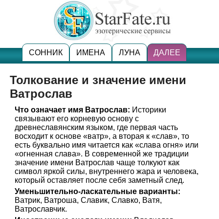
СОННИК
ИМЕНА
ЛУНА
ДАЛЕЕ
Толкование и значение имени
Ватрослав
Что означает имя Ватрослав:
Историки
связывают его корневую основу с
древнеславянским языком, где первая часть
восходит к основе «ватр», а вторая к «слав», то
есть буквально имя читается как «слава огня» или
«огненная слава». В современной же традиции
значение имени Ватрослав чаще толкуют как
символ яркой силы, внутреннего жара и человека,
который оставляет после себя заметный след.
Уменьшительно-ласкательные варианты:
Ватрик, Ватроша, Славик, Славко, Ватя,
Ватрославчик.