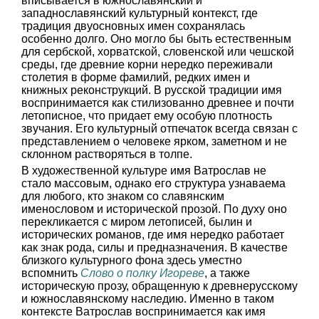
вписывается в южнославянский и
западнославянский культурный контекст, где
традиция двуосновных имен сохранялась
особенно долго. Оно могло бы быть естественным
для сербской, хорватской, словенской или чешской
среды, где древние корни нередко переживали
столетия в форме фамилий, редких имен и
книжных реконструкций. В русской традиции имя
воспринимается как стилизованно древнее и почти
летописное, что придает ему особую плотность
звучания. Его культурный отпечаток всегда связан с
представлением о человеке ярком, заметном и не
склонном растворяться в толпе.
В художественной культуре имя Ватрослав не
стало массовым, однако его структура узнаваема
для любого, кто знаком со славянским
именословом и исторической прозой. По духу оно
перекликается с миром летописей, былин и
исторических романов, где имя нередко работает
как знак рода, силы и предназначения. В качестве
близкого культурного фона здесь уместно
вспомнить
Слово о полку Игореве
, а также
историческую прозу, обращенную к древнерусскому
и южнославянскому наследию. Именно в таком
контексте Ватрослав воспринимается как имя