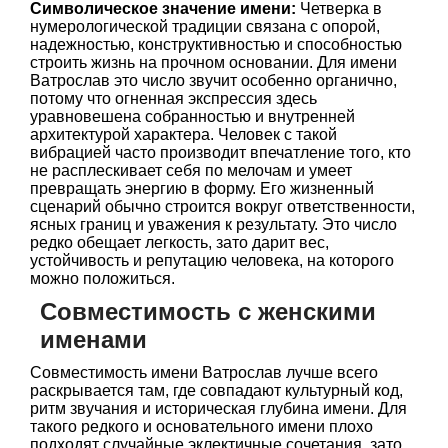
Символическое значение имени:
Четверка в
нумерологической традиции связана с опорой,
надежностью, конструктивностью и способностью
строить жизнь на прочном основании. Для имени
Ватрослав это число звучит особенно органично,
потому что огненная экспрессия здесь
уравновешена собранностью и внутренней
архитектурой характера. Человек с такой
вибрацией часто производит впечатление того, кто
не расплескивает себя по мелочам и умеет
превращать энергию в форму. Его жизненный
сценарий обычно строится вокруг ответственности,
ясных границ и уважения к результату. Это число
редко обещает легкость, зато дарит вес,
устойчивость и репутацию человека, на которого
можно положиться.
Совместимость с женскими
именами
Совместимость имени Ватрослав лучше всего
раскрывается там, где совпадают культурный код,
ритм звучания и историческая глубина имени. Для
такого редкого и основательного имени плохо
подходят случайные эклектичные сочетания, зато