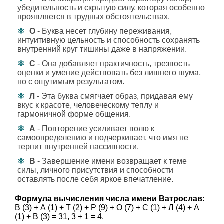
убедительность и скрытую силу, которая особенно
проявляется в трудных обстоятельствах.
О
- Буква несет глубину переживания,
интуитивную цельность и способность сохранять
внутренний круг тишины даже в напряжении.
С
- Она добавляет практичность, трезвость
оценки и умение действовать без лишнего шума,
но с ощутимым результатом.
Л
- Эта буква смягчает образ, придавая ему
вкус к красоте, человеческому теплу и
гармоничной форме общения.
А
- Повторение усиливает волю к
самоопределению и подчеркивает, что имя не
терпит внутренней пассивности.
В
- Завершение имени возвращает к теме
силы, личного присутствия и способности
оставлять после себя яркое впечатление.
Формула вычисления числа имени Ватрослав:
В (3) + А (1) + Т (2) + Р (9) + О (7) + С (1) + Л (4) + А
(1) + В (3) = 31, 3 + 1 = 4.