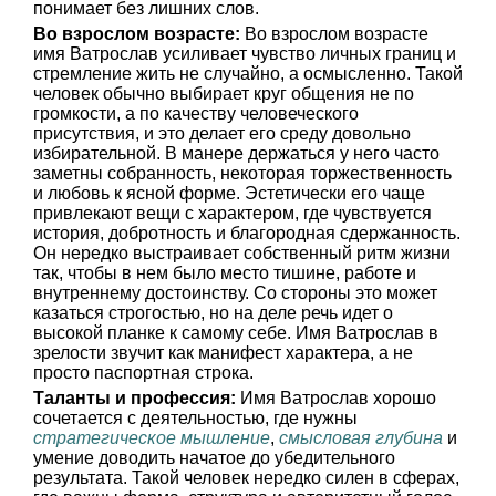
понимает без лишних слов.
Во взрослом возрасте:
Во взрослом возрасте
имя Ватрослав усиливает чувство личных границ и
стремление жить не случайно, а осмысленно. Такой
человек обычно выбирает круг общения не по
громкости, а по качеству человеческого
присутствия, и это делает его среду довольно
избирательной. В манере держаться у него часто
заметны собранность, некоторая торжественность
и любовь к ясной форме. Эстетически его чаще
привлекают вещи с характером, где чувствуется
история, добротность и благородная сдержанность.
Он нередко выстраивает собственный ритм жизни
так, чтобы в нем было место тишине, работе и
внутреннему достоинству. Со стороны это может
казаться строгостью, но на деле речь идет о
высокой планке к самому себе. Имя Ватрослав в
зрелости звучит как манифест характера, а не
просто паспортная строка.
Таланты и профессия:
Имя Ватрослав хорошо
сочетается с деятельностью, где нужны
стратегическое мышление
,
смысловая глубина
и
умение доводить начатое до убедительного
результата. Такой человек нередко силен в сферах,