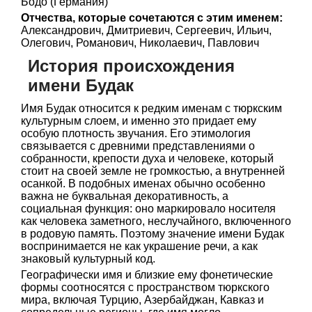
Бодо (Германия)
Отчества, которые сочетаются с этим именем:
Александрович, Дмитриевич, Сергеевич, Ильич,
Олегович, Романович, Николаевич, Павлович
История происхождения
имени Будак
Имя Будак относится к редким именам с тюркским
культурным слоем, и именно это придает ему
особую плотность звучания. Его этимология
связывается с древними представлениями о
собранности, крепости духа и человеке, который
стоит на своей земле не громкостью, а внутренней
осанкой. В подобных именах обычно особенно
важна не буквальная декоративность, а
социальная функция: оно маркировало носителя
как человека заметного, неслучайного, включенного
в родовую память. Поэтому значение имени Будак
воспринимается не как украшение речи, а как
знаковый культурный код.
Географически имя и близкие ему фонетические
формы соотносятся с пространством тюркского
мира, включая Турцию, Азербайджан, Кавказ и