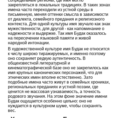
сопредельные регионы, где имя могло
закрепляться в локальных традициях. В таких зонах
имена часто переходили из устной среды в
письменную, меняя оттенки смысла в зависимости
от диалекта, семейного предания и религиозного
контекста. Для одной культуры имя звучало как знак
мужественности, для другой - как напоминание о
надежности и выдержке. Так имя Будак оказалось
на пересечении языковой памяти и живой
народной интонации.
В художественной культуре имя Будак не относится
к числу широко тиражируемых, и именно поэтому
оно сохраняет редкую аутентичность. В
общеизвестной литературной и
кинематографической базе оно не закрепилось как
имя крупных канонических персонажей, что для
этнических имен вполне естественно. Зато
подобные имена часто живут в семейных хрониках,
региональных преданиях и устной поэзии, где
ценится не массовая узнаваемость, а точность
родового звучания. На этом фоне значение имени
Будак ощущается особенно цельно: оно не
нуждается в культурном шуме, чтобы сохранять
вес.