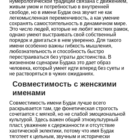
нумерологической традиции связана с движением,
живым умом и потребностью в внутренней
свободе, но в имени Будак она звучит не как
легкомысленная переменчивость, а как умение
сохранять самостоятельность в динамичном мире.
Это число людей, которые не любят жестких рамок,
однако умеют выстраивать свой собственный
порядок и двигаться в нем уверенно. Для такого
имени особенно важны гибкость мышления,
любознательность и способность быстро
перестраиваться без утраты достоинства. В
жизненном сценарии Будака это дает образ
человека, который умеет идти вперед без суеты и
не растворяться в чужих ожиданиях.
Совместимость с женскими
именами
Совместимость имени Будак лучше всего
раскрывается там, где фонетическая строгость
сочетается с мягкой, но не слабой эмоциональной
культурой. Здесь важен общий этнокультурный
пласт, уважение к сдержанности и отсутствие
хаотической эклектики, потому что имя Будак
тяготеет к цельным, звучным и исторически