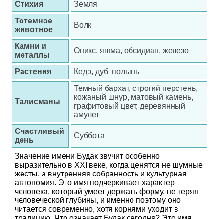
Стихия
Земля
Тотемное
Волк
животное
Камни и
Оникс, яшма, обсидиан, железо
металлы
Растения
Кедр, дуб, полынь
Темный бархат, строгий перстень,
кожаный шнур, матовый камень,
Талисманы
графитовый цвет, деревянный
амулет
Счастливый
Суббота
день
Значение имени Будак звучит особенно
выразительно в XXI веке, когда ценятся не шумные
жесты, а внутренняя собранность и культурная
автономия. Это имя подчеркивает характер
человека, который умеет держать форму, не теряя
человеческой глубины, и именно поэтому оно
читается современно, хотя корнями уходит в
традицию. Что означает Будак сегодня? Это имя