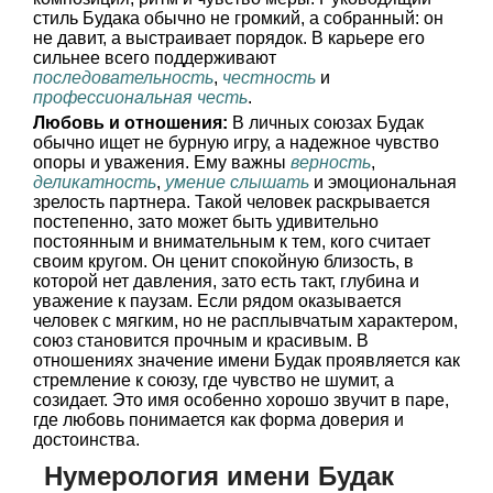
стиль Будака обычно не громкий, а собранный: он
не давит, а выстраивает порядок. В карьере его
сильнее всего поддерживают
последовательность
,
честность
и
профессиональная честь
.
Любовь и отношения:
В личных союзах Будак
обычно ищет не бурную игру, а надежное чувство
опоры и уважения. Ему важны
верность
,
деликатность
,
умение слышать
и эмоциональная
зрелость партнера. Такой человек раскрывается
постепенно, зато может быть удивительно
постоянным и внимательным к тем, кого считает
своим кругом. Он ценит спокойную близость, в
которой нет давления, зато есть такт, глубина и
уважение к паузам. Если рядом оказывается
человек с мягким, но не расплывчатым характером,
союз становится прочным и красивым. В
отношениях значение имени Будак проявляется как
стремление к союзу, где чувство не шумит, а
созидает. Это имя особенно хорошо звучит в паре,
где любовь понимается как форма доверия и
достоинства.
Нумерология имени Будак