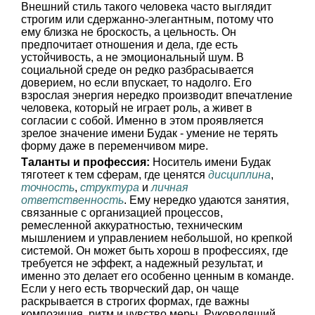
Внешний стиль такого человека часто выглядит
строгим или сдержанно-элегантным, потому что
ему близка не броскость, а цельность. Он
предпочитает отношения и дела, где есть
устойчивость, а не эмоциональный шум. В
социальной среде он редко разбрасывается
доверием, но если впускает, то надолго. Его
взрослая энергия нередко производит впечатление
человека, который не играет роль, а живет в
согласии с собой. Именно в этом проявляется
зрелое значение имени Будак - умение не терять
форму даже в переменчивом мире.
Таланты и профессия:
Носитель имени Будак
тяготеет к тем сферам, где ценятся
дисциплина
,
точность
,
структура
и
личная
ответственность
. Ему нередко удаются занятия,
связанные с организацией процессов,
ремесленной аккуратностью, техническим
мышлением и управлением небольшой, но крепкой
системой. Он может быть хорош в профессиях, где
требуется не эффект, а надежный результат, и
именно это делает его особенно ценным в команде.
Если у него есть творческий дар, он чаще
раскрывается в строгих формах, где важны
композиция, ритм и чувство меры. Руководящий