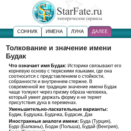
СОННИК
ИМЕНА
ЛУНА
ДАЛЕЕ
Толкование и значение имени
Будак
Что означает имя Будак:
Историки связывают его
корневую основу с тюркскими языками, где она
соотносится с представлением о стойкости,
собранности и внутреннем стержне. В
современной же традиции значение имени Будак
чаще толкуют через призму образа человека,
который умеет держать форму и не теряет
присутствия духа в переменах.
Уменьшительно-ласкательные варианты:
Будик, Будушка, Будачка, Будасик, Дак
Иностранные аналоги имени:
Буда (Турция),
Будо (Балканы), Бодак (Польша), Будай (Венгрия),