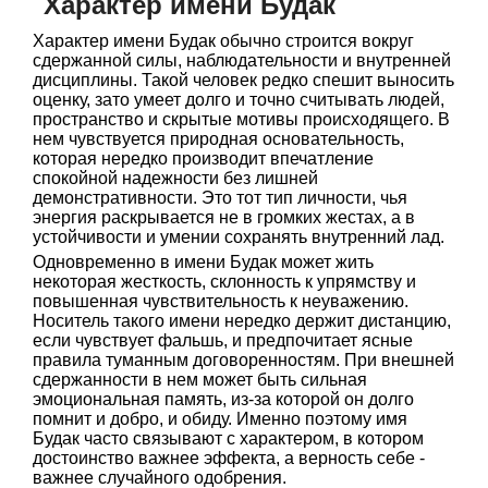
Характер имени Будак
Характер имени Будак обычно строится вокруг
сдержанной силы, наблюдательности и внутренней
дисциплины. Такой человек редко спешит выносить
оценку, зато умеет долго и точно считывать людей,
пространство и скрытые мотивы происходящего. В
нем чувствуется природная основательность,
которая нередко производит впечатление
спокойной надежности без лишней
демонстративности. Это тот тип личности, чья
энергия раскрывается не в громких жестах, а в
устойчивости и умении сохранять внутренний лад.
Одновременно в имени Будак может жить
некоторая жесткость, склонность к упрямству и
повышенная чувствительность к неуважению.
Носитель такого имени нередко держит дистанцию,
если чувствует фальшь, и предпочитает ясные
правила туманным договоренностям. При внешней
сдержанности в нем может быть сильная
эмоциональная память, из-за которой он долго
помнит и добро, и обиду. Именно поэтому имя
Будак часто связывают с характером, в котором
достоинство важнее эффекта, а верность себе -
важнее случайного одобрения.