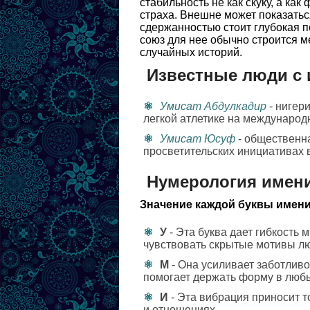
стабильность не как скуку, а ка
страха. Внешне может показаться
сдержанностью стоит глубокая 
союз для нее обычно строится м
случайных историй.
Известные люди с 
Умисат Абдулкадир
- нигер
легкой атлетике на международ
Умисат Юсуф
- общественна
просветительских инициативах 
Нумерология имен
Значение каждой буквы имени
У
- Эта буква дает гибкость
чувствовать скрытые мотивы л
М
- Она усиливает заботливо
помогает держать форму в любы
И
- Эта вибрация приносит т
и отношениях.