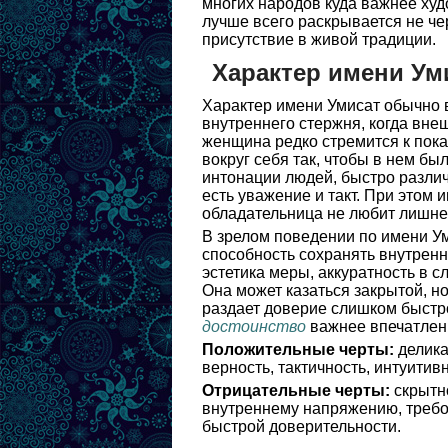
многих народов куда важнее худ
лучше всего раскрывается не че
присутствие в живой традиции.
Характер имени Ум
Характер имени Умисат обычно в
внутреннего стержня, когда вне
женщина редко стремится к пока
вокруг себя так, чтобы в нем бы
интонации людей, быстро различ
есть уважение и такт. При этом 
обладательница не любит лишнег
В зрелом поведении по имени Ум
способность сохранять внутренни
эстетика меры, аккуратность в с
Она может казаться закрытой, н
раздает доверие слишком быстро
достоинство
важнее впечатлен
Положительные черты:
делика
верность, тактичность, интуитивн
Отрицательные черты:
скрытно
внутреннему напряжению, требов
быстрой доверительности.