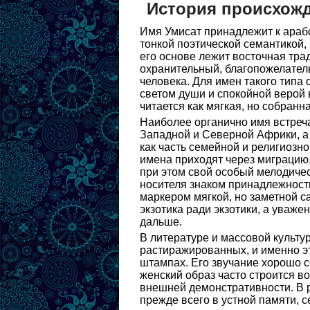
История происхожд
Имя Умисат принадлежит к арабс
тонкой поэтической семантикой, 
его основе лежит восточная тра
охранительный, благопожелател
человека. Для имен такого типа
светом души и спокойной верой 
читается как мягкая, но собран
Наиболее органично имя встреча
Западной и Северной Африки, а 
как часть семейной и религиозн
имена приходят через миграцию,
при этом свой особый мелодичес
носителя знаком принадлежност
маркером мягкой, но заметной с
экзотика ради экзотики, а уваже
дальше.
В литературе и массовой культу
растиражированных, и именно эт
штампах. Его звучание хорошо со
женский образ часто строится во
внешней демонстративности. В 
прежде всего в устной памяти, 