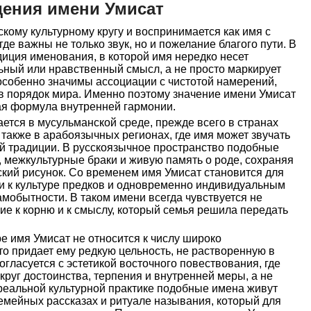
ения имени Умисат
кому культурному кругу и воспринимается как имя с
где важны не только звук, но и пожелание благого пути. В
диция именования, в которой имя нередко несет
ьный или нравственный смысл, а не просто маркирует
 особенно значимы ассоциации с чистотой намерений,
в порядок мира. Именно поэтому значение имени Умисат
ная формула внутренней гармонии.
ется в мусульманской среде, прежде всего в странах
также в арабоязычных регионах, где имя может звучать
ой традиции. В русскоязычное пространство подобные
 межкультурные браки и живую память о роде, сохраняя
кий рисунок. Со временем имя Умисат становится для
и к культуре предков и одновременно индивидуальным
амобытности. В таком имени всегда чувствуется не
ние к корню и к смыслу, который семья решила передать
ре имя Умисат не относится к числу широко
о придает ему редкую цельность, не растворенную в
гласуется с эстетикой восточного повествования, где
круг достоинства, терпения и внутренней меры, а не
реальной культурной практике подобные имена живут
семейных рассказах и ритуале называния, который для