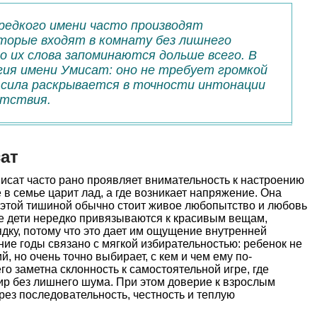
редкого имени часто производят
торые входят в комнату без лишнего
о их слова запоминаются дольше всего. В
гия имени Умисат: оно не требует громкой
 сила раскрывается в точности интонации
утствия.
ат
исат часто рано проявляет внимательность к настроению
е в семье царит лад, а где возникает напряжение. Она
а этой тишиной обычно стоит живое любопытство и любовь
ие дети нередко привязываются к красивым вещам,
дку, потому что это дает им ощущение внутренней
ние годы связано с мягкой избирательностью: ребенок не
й, но очень точно выбирает, с кем и чем ему по-
о заметна склонность к самостоятельной игре, где
ир без лишнего шума. При этом доверие к взрослым
рез последовательность, честность и теплую