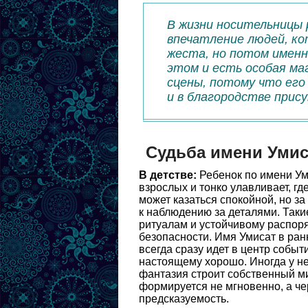
В жизни носительницы 
впечатление людей, ко
жеста, но потом именн
этом и есть особая ма
сцены, потому что его
и в благородстве прис
Судьба имени Умис
В детстве:
Ребенок по имени Ум
взрослых и тонко улавливает, гд
может казаться спокойной, но з
к наблюдению за деталями. Так
ритуалам и устойчивому распоря
безопасности. Имя Умисат в ран
всегда сразу идет в центр событи
настоящему хорошо. Иногда у нег
фантазия строит собственный м
формируется не мгновенно, а че
предсказуемость.