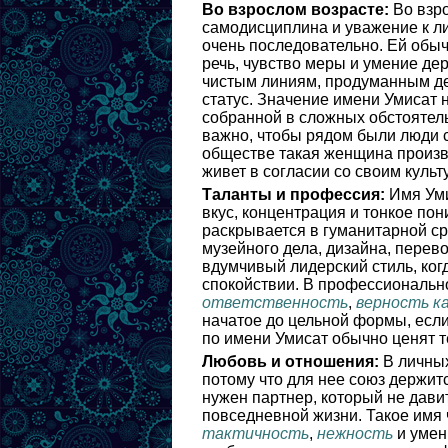
Во взрослом возрасте:
Во взро
самодисциплина и уважение к ли
очень последовательно. Ей обычн
речь, чувство меры и умение дер
чистым линиям, продуманным дет
статус. Значение имени Умисат 
собранной в сложных обстоятельс
важно, чтобы рядом были люди 
обществе такая женщина произво
живет в согласии со своим куль
Таланты и профессия:
Имя Уми
вкус, концентрация и тонкое по
раскрывается в гуманитарной сре
музейного дела, дизайна, перево
вдумчивый лидерский стиль, ког
спокойствии. В профессиональ
ответственность
,
верность к
начатое до цельной формы, если 
по имени Умисат обычно ценят те
Любовь и отношения:
В личных
потому что для нее союз держит
нужен партнер, который не дави
повседневной жизни. Такое имя 
тактичность
,
нежность
и умен