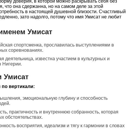
к форму доверия, в которой можно раскрывать себя без
, что она сдержанна, но на самом деле за этой
потребность в настоящей душевной близости. Счастливый
едленно, зато надолго, потому что имя Умисат не любит
именем Умисат
ийская спортсменка, прославилась выступлениями в
ных соревнованиях.
я деятельница, известна участием в культурных и
в Нигерии.
и Умисат
 по вертикали:
 мышления, эмоциональную глубину и способность
юдей.
сть, практичность и внутреннюю собранность, которая
х обстоятельствах.
онкость восприятия, идеализм и тягу к гармонии в словах