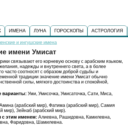
К
ИМЕНА
ЛУНА
ГОРОСКОПЫ
АСТРОЛОГИЯ
енские и ингушские имена
ие имени Умисат
рики связывают его корневую основу с арабским языком,
желания, надежды и внутреннего света, а в более
го часто соотносят с образом доброй судьбы и
ременной традиции значение имени Умисат обычно
ственной силы, мягкого достоинства и спокойной,
 варианты:
Уми, Умисочка, Умисаточка, Сати, Миса,
Амина (арабский мир), Фатима (арабский мир), Самия
й мир), Зейнаб (арабский мир).
 с этим именем:
Алиевна, Рашидовна, Камилевна,
вна, Фаридовна, Шамилевна.