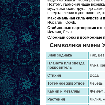
ведь имя Умисат любит ровный р
Поэтому гармония чаще возникае
мусульманского круга, где совм
представлении о достоинстве, н
Максимальная сила чувств и 
Ибрагим, Юсуф.
Стабильные партнерские отн
Исмаил, Ясин.
Сложный союз и возможные п
Символика имени 
Знак зодиака
Рак, Дев
Планета или звезда
Луна, ка
покровитель
Стихия
Вода
Тотемное животное
Лебедь
Камни и металлы
Жемчуг, 
Растения
Лилия, 