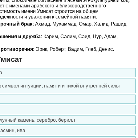
итм, спокойные согласные и ясный этнокультурный код.
т с именами арабского и близкородственного
естимость имени Умисат строится на общем
адежности и уважении к семейной памяти.
прочный брак:
Ахмад, Мухаммад, Омар, Халид, Рашид,
ошения и дружба:
Карим, Салим, Саид, Нур, Адам,
ротиворечия:
Эрик, Роберт, Вадим, Глеб, Денис.
Умисат
а
к символ интуиции, памяти и тихой внутренней силы
лунный камень, серебро, берилл
жасмин, ива