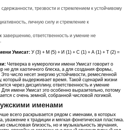
 сдержанности, трезвости и стремлением к устойчивому
циативность, личную силу и стремление к
к завершению, ответственность и умение не
.
мени Умисат:
У (3) + М (5) + И (1) + С (1) + А (1) + Т (2) =
ни:
Четверка в нумерологии имени Умисат говорит о
р не для хаотичного блеска, а для создания формы,
 Это число несет энергию устойчивости, ремесленной
ту, который выдерживает время. Такой сценарий жизни
оится через дисциплину, ответственность и умение
. Для имени Умисат это особенно выразительно, потому
ается с очень земной, собранной числовой логикой.
мужскими именами
чше всего раскрывается рядом с именами, в которых
, уважение к традиции и мягкая фонетическая пластика.
ко смысловая близость, но и музыкальность звучания,