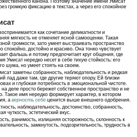
ожественного канона. Поэтому значение имени Умисат
рез громкую фиксацию в текстах, а через его спокойное
исат
оспринимается как сочетание деликатности и
шняя мягкость не отменяет ясной самооценки. Такая
зной громкости, зато умеет выстраивать пространство
ло спокойно, достойно и красиво. Она тонко чувствует
ает фальшь и потому предпочитает круг общения, где
имя Умисат нередко несет в себе тихую стойкость: его
о шума, но умеет стоять на своем.
исат заметны собранность, наблюдательность и редкая
й лад даже там, где другие теряют опору. Ей близки
ловах и глубокая потребность в эмоциональной чистоте.
о на деле просто бережет собственное пространство и не
. Такое имя нередко формирует характер, в котором
ия, а
верность себе
ценится выше внешнего одобрения.
тность, наблюдательность, достоинство, собранность,
ая чуткость, эстетический вкус.
сть, ранимость, излишняя осторожность, склонность к
ательность, замкнутость, подозрительность, трудность в