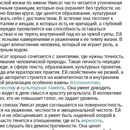
слой жизни по имени Умисат часто читается утонченная
чным границам, которые она охраняет без грубости, но
о близки круги, где ценятся образование, культурная
жать себя с достоинством. В эстетике она тяготеет к
алям и вещам, в которых есть не кричащий, а глубокий
нередко проявляется как способность оставаться
твах и не терять внутренний лад из-за чужой суеты. Ей
с ясными намерениями и уважением к ее темпу жизни. В
дит впечатление человека, который не играет роль, а
турным кодом.
сат хорошо сочетается с занятиями, где нужны точность,
нимание человеческой природы. Такая личность нередко
де, в сфере текста, образования, культурных проектов,
да или кураторских практик. Ей свойственен не резкий, а
да авторитет строится на компетентности и внутреннем
ной реализации особенно важны
достоинство
,
ачеству
и
культурная память
. Она умеет доводить
видит в деле смысл и красоту результата. В коллективе
х, кто не повышает голос, но задает уровень.
 союзах Умисат редко соглашается на поверхностность,
ся на уважении, честности и эмоциональной чистоте. Ей
т и не обесценивает, а умеет быть надежной опорой в
часто тянется к отношениям, где есть
верность
,
ие слушать без демонстративности. Она ценит