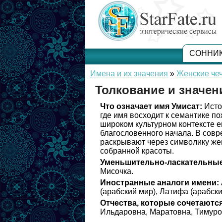
СОННИ
Имена и их значения
»
Женские чеч
Толкование и значен
Что означает имя Умисат:
Исто
где имя восходит к семантике по
широком культурном контексте е
благословенного начала. В сов
раскрывают через символику жен
собранной красоты.
Уменьшительно-ласкательные
Мисочка.
Иностранные аналоги имени:
(арабский мир), Латифа (арабски
Отчества, которые сочетаются
Ильдаровна, Маратовна, Тимуро