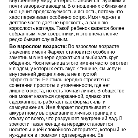
внутреннему миру, интерес становится глубоким и
почти завораживающим. В отношениях с близкими
она ценит предсказуемость и ясность, потому что
хаос переживает особенно остро. Имя Фаржет в
детстве часто дает не броскость, а раннюю
взрослость взгляда. Такой ребенок кажется более
собранным, чем сверстники, и это впечатление
редко бывает случайным.
Во взрослом возрасте:
Во взрослом возрасте
значение имени Фаржет становится особенно
заметным в манере держаться и выбирать круг
общения. Носительница этого имени часто тяготеет
к людям, у которых есть вкус к тишине, смыслу и
внутренней дисциплине, а не к пустой
эффектности. Ее стиль нередко строится на
сочетании простоты и утонченности, где нет
лишнего жеста, но есть точная линия. В обществе
она может казаться сдержанной, однако эта
сдержанность работает как форма силы и
самоуважения. Имя Фаржет подталкивает к
аккуратному выстраиванию личных границ и к
отказу от всего, что разрушает внутренний лад. В
зрелости такая женщина нередко становится
носительницей спокойного авторитета, который не
нуждается в громком подтверждении. Ее