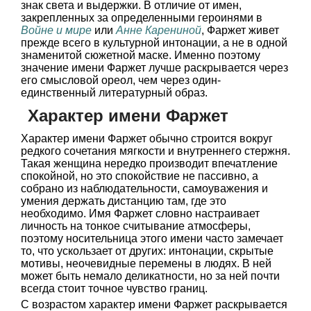
знак света и выдержки. В отличие от имен,
закрепленных за определенными героинями в
Войне и мире
или
Анне Карениной
, Фаржет живет
прежде всего в культурной интонации, а не в одной
знаменитой сюжетной маске. Именно поэтому
значение имени Фаржет лучше раскрывается через
его смысловой ореол, чем через один-
единственный литературный образ.
Характер имени Фаржет
Характер имени Фаржет обычно строится вокруг
редкого сочетания мягкости и внутреннего стержня.
Такая женщина нередко производит впечатление
спокойной, но это спокойствие не пассивно, а
собрано из наблюдательности, самоуважения и
умения держать дистанцию там, где это
необходимо. Имя Фаржет словно настраивает
личность на тонкое считывание атмосферы,
поэтому носительница этого имени часто замечает
то, что ускользает от других: интонации, скрытые
мотивы, неочевидные перемены в людях. В ней
может быть немало деликатности, но за ней почти
всегда стоит точное чувство границ.
С возрастом характер имени Фаржет раскрывается