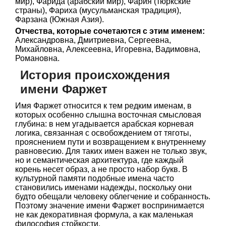
мир), Фарида (арабский мир), Фария (тюркские
страны), Фариха (мусульманская традиция),
Фарзана (Южная Азия).
Отчества, которые сочетаются с этим именем:
Александровна, Дмитриевна, Сергеевна,
Михайловна, Алексеевна, Игоревна, Вадимовна,
Романовна.
История происхождения
имени Фаржет
Имя Фаржет относится к тем редким именам, в
которых особенно слышна восточная смысловая
глубина: в нем угадывается арабская корневая
логика, связанная с освобождением от тяготы,
прояснением пути и возвращением к внутреннему
равновесию. Для таких имен важен не только звук,
но и семантическая архитектура, где каждый
корень несет образ, а не просто набор букв. В
культурной памяти подобные имена часто
становились именами надежды, поскольку они
будто обещали человеку облегчение и собранность.
Поэтому значение имени Фаржет воспринимается
не как декоративная формула, а как маленькая
философия стойкости.