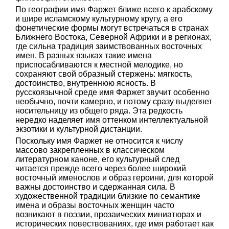
По географии имя Фаржет ближе всего к арабскому
и шире исламскому культурному кругу, а его
фонетические формы могут встречаться в странах
Ближнего Востока, Северной Африки и в регионах,
где сильна традиция заимствованных восточных
имен. В разных языках такие имена
приспосабливаются к местной мелодике, но
сохраняют свой образный стержень: мягкость,
достоинство, внутреннюю ясность. В
русскоязычной среде имя Фаржет звучит особенно
необычно, почти камерно, и потому сразу выделяет
носительницу из общего ряда. Эта редкость
нередко наделяет имя оттенком интеллектуальной
экзотики и культурной дистанции.
Поскольку имя Фаржет не относится к числу
массово закрепленных в классическом
литературном каноне, его культурный след
читается прежде всего через более широкий
восточный именослов и образ героини, для которой
важны достоинство и сдержанная сила. В
художественной традиции близкие по семантике
имена и образы восточных женщин часто
возникают в поэзии, прозаических миниатюрах и
исторических повествованиях, где имя работает как