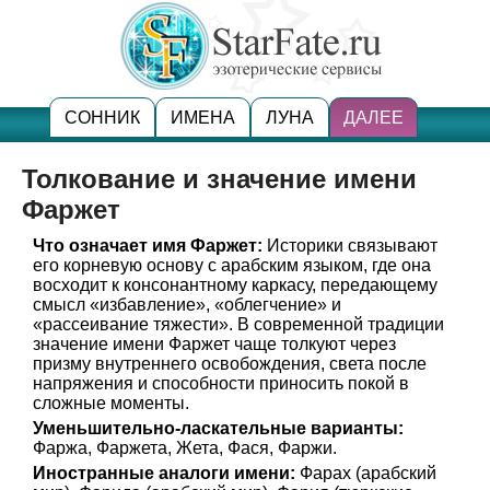
СОННИК
ИМЕНА
ЛУНА
ДАЛЕЕ
Толкование и значение имени
Фаржет
Что означает имя Фаржет:
Историки связывают
его корневую основу с арабским языком, где она
восходит к консонантному каркасу, передающему
смысл «избавление», «облегчение» и
«рассеивание тяжести». В современной традиции
значение имени Фаржет чаще толкуют через
призму внутреннего освобождения, света после
напряжения и способности приносить покой в
сложные моменты.
Уменьшительно-ласкательные варианты:
Фаржа, Фаржета, Жета, Фася, Фаржи.
Иностранные аналоги имени:
Фарах (арабский