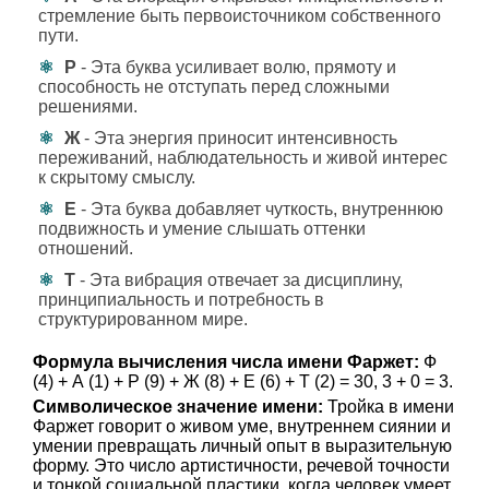
стремление быть первоисточником собственного
пути.
Р
- Эта буква усиливает волю, прямоту и
способность не отступать перед сложными
решениями.
Ж
- Эта энергия приносит интенсивность
переживаний, наблюдательность и живой интерес
к скрытому смыслу.
Е
- Эта буква добавляет чуткость, внутреннюю
подвижность и умение слышать оттенки
отношений.
Т
- Эта вибрация отвечает за дисциплину,
принципиальность и потребность в
структурированном мире.
Формула вычисления числа имени Фаржет:
Ф
(4) + А (1) + Р (9) + Ж (8) + Е (6) + Т (2) = 30, 3 + 0 = 3.
Символическое значение имени:
Тройка в имени
Фаржет говорит о живом уме, внутреннем сиянии и
умении превращать личный опыт в выразительную
форму. Это число артистичности, речевой точности
и тонкой социальной пластики, когда человек умеет