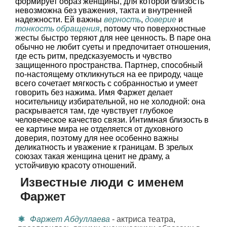
формирует образ женщины, для которой близость
невозможна без уважения, такта и внутренней
надежности. Ей важны
верность
,
доверие
и
тонкость обращения
, потому что поверхностные
жесты быстро теряют для нее ценность. В паре она
обычно не любит суеты и предпочитает отношения,
где есть ритм, предсказуемость и чувство
защищенного пространства. Партнер, способный
по-настоящему откликнуться на ее природу, чаще
всего сочетает мягкость с собранностью и умеет
говорить без нажима. Имя Фаржет делает
носительницу избирательной, но не холодной: она
раскрывается там, где чувствует глубокое
человеческое качество связи. Интимная близость в
ее картине мира не отделяется от духовного
доверия, поэтому для нее особенно важны
деликатность и уважение к границам. В зрелых
союзах такая женщина ценит не драму, а
устойчивую красоту отношений.
Известные люди с именем
Фаржет
Фаржет Абдуллаева
- актриса театра,