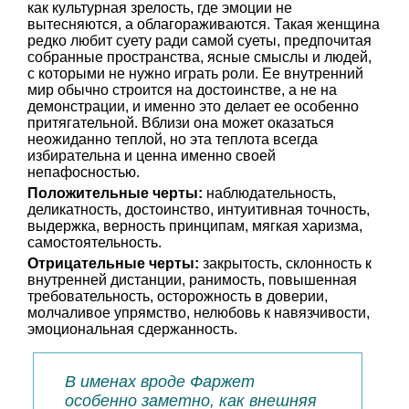
как культурная зрелость, где эмоции не
вытесняются, а облагораживаются. Такая женщина
редко любит суету ради самой суеты, предпочитая
собранные пространства, ясные смыслы и людей,
с которыми не нужно играть роли. Ее внутренний
мир обычно строится на достоинстве, а не на
демонстрации, и именно это делает ее особенно
притягательной. Вблизи она может оказаться
неожиданно теплой, но эта теплота всегда
избирательна и ценна именно своей
непафосностью.
Положительные черты:
наблюдательность,
деликатность, достоинство, интуитивная точность,
выдержка, верность принципам, мягкая харизма,
самостоятельность.
Отрицательные черты:
закрытость, склонность к
внутренней дистанции, ранимость, повышенная
требовательность, осторожность в доверии,
молчаливое упрямство, нелюбовь к навязчивости,
эмоциональная сдержанность.
В именах вроде Фаржет
особенно заметно, как внешняя