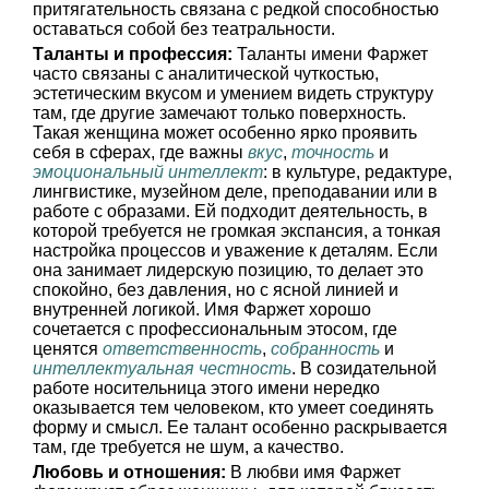
притягательность связана с редкой способностью
оставаться собой без театральности.
Таланты и профессия:
Таланты имени Фаржет
часто связаны с аналитической чуткостью,
эстетическим вкусом и умением видеть структуру
там, где другие замечают только поверхность.
Такая женщина может особенно ярко проявить
себя в сферах, где важны
вкус
,
точность
и
эмоциональный интеллект
: в культуре, редактуре,
лингвистике, музейном деле, преподавании или в
работе с образами. Ей подходит деятельность, в
которой требуется не громкая экспансия, а тонкая
настройка процессов и уважение к деталям. Если
она занимает лидерскую позицию, то делает это
спокойно, без давления, но с ясной линией и
внутренней логикой. Имя Фаржет хорошо
сочетается с профессиональным этосом, где
ценятся
ответственность
,
собранность
и
интеллектуальная честность
. В созидательной
работе носительница этого имени нередко
оказывается тем человеком, кто умеет соединять
форму и смысл. Ее талант особенно раскрывается
там, где требуется не шум, а качество.
Любовь и отношения:
В любви имя Фаржет