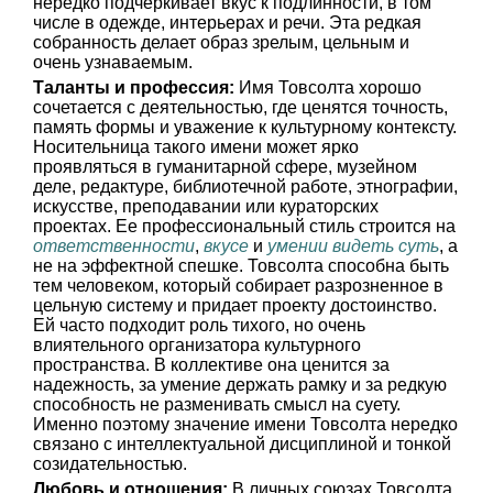
нередко подчеркивает вкус к подлинности, в том
числе в одежде, интерьерах и речи. Эта редкая
собранность делает образ зрелым, цельным и
очень узнаваемым.
Таланты и профессия:
Имя Товсолта хорошо
сочетается с деятельностью, где ценятся точность,
память формы и уважение к культурному контексту.
Носительница такого имени может ярко
проявляться в гуманитарной сфере, музейном
деле, редактуре, библиотечной работе, этнографии,
искусстве, преподавании или кураторских
проектах. Ее профессиональный стиль строится на
ответственности
,
вкусе
и
умении видеть суть
, а
не на эффектной спешке. Товсолта способна быть
тем человеком, который собирает разрозненное в
цельную систему и придает проекту достоинство.
Ей часто подходит роль тихого, но очень
влиятельного организатора культурного
пространства. В коллективе она ценится за
надежность, за умение держать рамку и за редкую
способность не разменивать смысл на суету.
Именно поэтому значение имени Товсолта нередко
связано с интеллектуальной дисциплиной и тонкой
созидательностью.
Любовь и отношения:
В личных союзах Товсолта