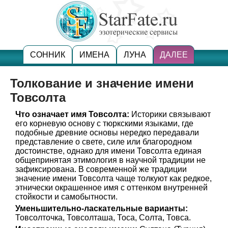
СОННИК
ИМЕНА
ЛУНА
ДАЛЕЕ
Толкование и значение имени
Товсолта
Что означает имя Товсолта:
Историки связывают
его корневую основу с тюркскими языками, где
подобные древние основы нередко передавали
представление о свете, силе или благородном
достоинстве, однако для имени Товсолта единая
общепринятая этимология в научной традиции не
зафиксирована. В современной же традиции
значение имени Товсолта чаще толкуют как редкое,
этнически окрашенное имя с оттенком внутренней
стойкости и самобытности.
Уменьшительно-ласкательные варианты:
Товсолточка, Товсолташа, Тоса, Солта, Товса.