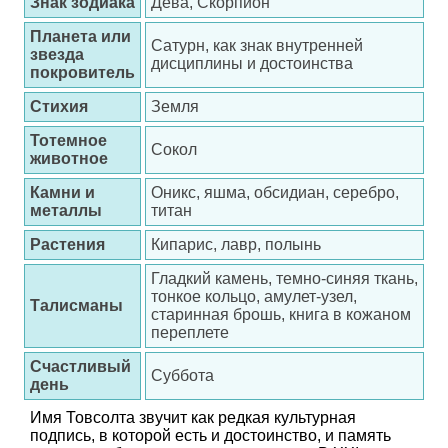
Знак зодиака
Дева, Скорпион
Планета или
Сатурн, как знак внутренней
звезда
дисциплины и достоинства
покровитель
Стихия
Земля
Тотемное
Сокол
животное
Камни и
Оникс, яшма, обсидиан, серебро,
металлы
титан
Растения
Кипарис, лавр, полынь
Гладкий камень, темно-синяя ткань,
тонкое кольцо, амулет-узел,
Талисманы
старинная брошь, книга в кожаном
переплете
Счастливый
Суббота
день
Имя Товсолта звучит как редкая культурная
подпись, в которой есть и достоинство, и память