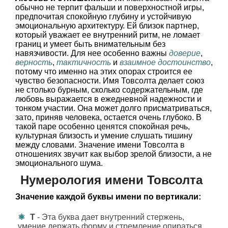
обычно не терпит фальши и поверхностной игры,
предпочитая спокойную глубину и устойчивую
эмоциональную архитектуру. Ей близок партнер,
который уважает ее внутренний ритм, не ломает
границ и умеет быть внимательным без
навязчивости. Для нее особенно важны
доверие
,
верность
,
тактичность
и
взаимное достоинство
,
потому что именно на этих опорах строится ее
чувство безопасности. Имя Товсолта делает союз
не столько бурным, сколько содержательным, где
любовь выражается в ежедневной надежности и
тонком участии. Она может долго присматриваться,
зато, приняв человека, остается очень глубоко. В
такой паре особенно ценятся спокойная речь,
культурная близость и умение слушать тишину
между словами. Значение имени Товсолта в
отношениях звучит как выбор зрелой близости, а не
эмоционального шума.
Нумерология имени Товсолта
Значение каждой буквы имени по вертикали:
Т
- Эта буква дает внутренний стержень,
умение держать форму и стремление опираться