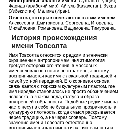
Иностранные аналоги имени:
Султана (Турция),
Фарида (арабский мир), Айгуль (Казахстан), Зухра
(Узбекистан), Малика (Иран).
Отчества, которые сочетаются с этим именем:
Алексеевна, Дмитриевна, Сергеевна, Игоревна,
Михайловна, Романовна, Вадимовна, Тимуровна.
История происхождения
имени Товсолта
Имя Товсолта относится к редким и этнически
окрашенным антропонимам, чья этимология
требует осторожного чтения: в массовых
именословах оно почти не отражено, а потому
воспринимается как имя с локальной традицией и
живой устной передачей. Его корневая основа
связывается с тюркским культурным пластом, где
имя нередко становилось не просто обозначением
человека, а знаком рода, статуса и образа
внутренней собранности. Подобные редкие имена
часто несут в себе не буквальную прозрачность, а
культурную плотность, когда смысл раскрывается
через традицию, а не через словарь. Поэтому
значение имени Товсолта естественно
воспринимается как символ исключительности и