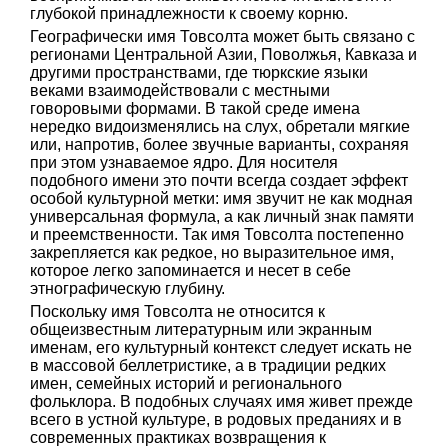
глубокой принадлежности к своему корню.
Географически имя Товсолта может быть связано с
регионами Центральной Азии, Поволжья, Кавказа и
другими пространствами, где тюркские языки
веками взаимодействовали с местными
говоровыми формами. В такой среде имена
нередко видоизменялись на слух, обретали мягкие
или, напротив, более звучные варианты, сохраняя
при этом узнаваемое ядро. Для носителя
подобного имени это почти всегда создает эффект
особой культурной метки: имя звучит не как модная
универсальная формула, а как личный знак памяти
и преемственности. Так имя Товсолта постепенно
закрепляется как редкое, но выразительное имя,
которое легко запоминается и несет в себе
этнографическую глубину.
Поскольку имя Товсолта не относится к
общеизвестным литературным или экранным
именам, его культурный контекст следует искать не
в массовой беллетристике, а в традиции редких
имен, семейных историй и регионального
фольклора. В подобных случаях имя живет прежде
всего в устной культуре, в родовых преданиях и в
современных практиках возвращения к