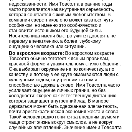
недосказанности. Имя Товсолта в ранние годы
часто проявляется как внутренняя серьезность,
которая сочетается с живым любопытством. В
компании сверстников оно может казаться чуть
особняком, но именно это особнячество и
становится источником его будущей силы.
Носительница имени быстро учится доверять не
первому впечатлению, а более глубокому
ощущению человека или ситуации.
Во взрослом возрасте:
Во взрослом возрасте
Товсолта обычно тяготеет к ясным правилам,
красивой форме и уважительному стилю общения.
Она выбирает окружение не по количеству, а по
качеству, и потому в ее круге оказываются люди с
культурным кодом, внутренним тактом и
способностью держать слово. Имя Товсолта часто
усиливает ощущение личных границ, но без
холодности: скорее как естественную дистанцию,
которая защищает внутренний лад. В манере
держаться может быть сдержанная элегантность,
почти аристократическая экономия жеста и слова.
Такой человек редко гонится за внешним шумом и
чаще строит жизнь вокруг смыслов, а не вокруг
случайных впечатлений. Значение имени Товсолта