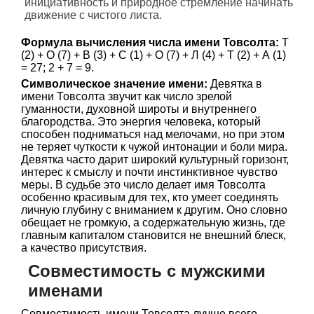
инициативность и природное стремление начинать
движение с чистого листа.
Формула вычисления числа имени Товсолта:
Т
(2) + О (7) + В (3) + С (1) + О (7) + Л (4) + Т (2) + А (1)
= 27; 2 + 7 = 9.
Символическое значение имени:
Девятка в
имени Товсолта звучит как число зрелой
гуманности, духовной широты и внутреннего
благородства. Это энергия человека, который
способен подниматься над мелочами, но при этом
не теряет чуткости к чужой интонации и боли мира.
Девятка часто дарит широкий культурный горизонт,
интерес к смыслу и почти инстинктивное чувство
меры. В судьбе это число делает имя Товсолта
особенно красивым для тех, кто умеет соединять
личную глубину с вниманием к другим. Оно словно
обещает не громкую, а содержательную жизнь, где
главным капиталом становится не внешний блеск,
а качество присутствия.
Совместимость с мужскими
именами
Совместимость имени Товсолта лучше всего